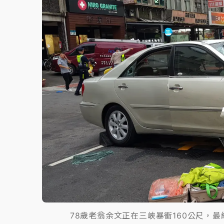
故宮《龍藏經》特展第2檔！今線上預約開賣
台東農業處長涉圖利渡假村！東檢抗告成功 
父親節泡湯了！中颱白海豚雨彈轟3天 「紅
78歲老翁余文正在三峽暴衝160公尺，