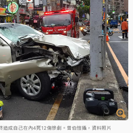
一度塞車 周六起展出延長至晚上7時
今重開羈押庭
到發紫」降雨熱區曝
最終造成自己在內4死12傷慘劇。曾伯愷攝，資料照片