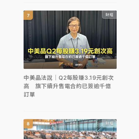
財經
中美晶法說｜Q2每股賺3.19元創次
高 旗下續升售電合約已簽逾千億
訂單
財經