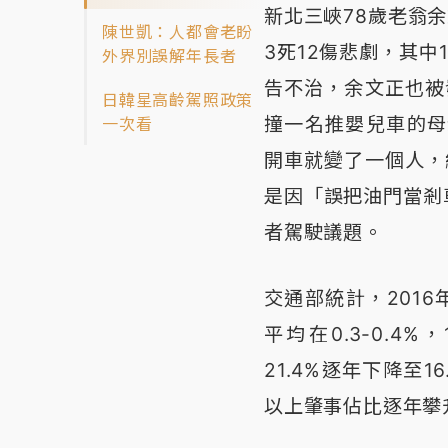
新北三峽78歲老翁余
陳世凱：人都會老盼
3死12傷悲劇，其中
外界別誤解年長者
告不治，余文正也被
日韓星高齡駕照政策
撞一名推嬰兒車的母
一次看
開車就變了一個人，
是因「誤把油門當剎
者駕駛議題。
交通部統計，2016
平均在0.3-0.4%
21.4%逐年下降至1
以上肇事佔比逐年攀升，