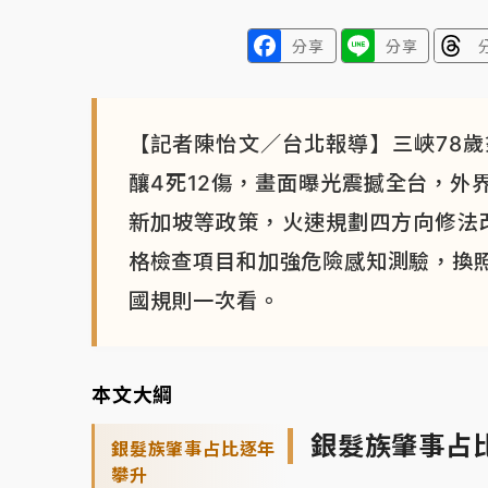
分享
分享
【記者陳怡文／台北報導】三峽78歲
釀4死12傷，畫面曝光震撼全台，外
新加坡等政策，火速規劃四方向修法改
格檢查項目和加強危險感知測驗，換
國規則一次看。
本文大綱
銀髮族肇事占
銀髮族肇事占比逐年
攀升