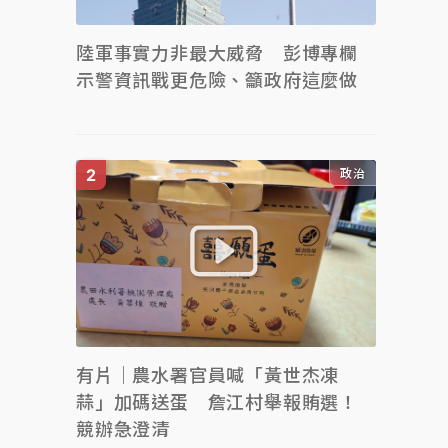
陸軍事實力非最大威脅 彭博專欄
示警資訊戰更危險、籲政府這麼做
政治
有片｜農水署官員喊「黃世杰凍
蒜」加碼送蛋 詹江村舉報賄選！
競辦急澄清