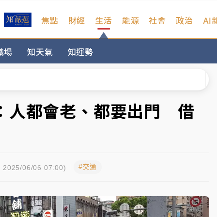
焦點
財經
生活
能源
社會
政治
AI
扣畫面曝光
職場
知天氣
知運勢
序複雜 觀旅局回應了
院聲請遭駁 理由曝光
一度塞車 周六起展出延長至晚上7時
：人都會老、都要出門 借
今重開羈押庭
到發紫」降雨熱區曝
#交通
扣畫面曝光
2025/06/06 07:00)
序複雜 觀旅局回應了
院聲請遭駁 理由曝光