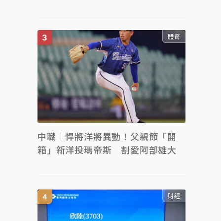
體育
中職｜悍將洋將異動！父親節「開
箱」新洋投瑪帝斯 割愛阿部雄大
財經