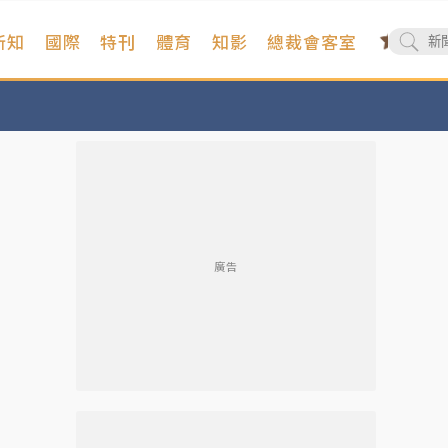
新知
國際
特刊
體育
知影
總裁會客室
廣告