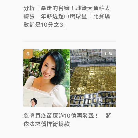
分析｜暴走的台籃！職籃大頂薪太
誇張 年薪遠超中職球星「比賽場
數卻是10分之3」
社會
慈濟買疫苗遭詐10億再發聲！ 將
依法求償捍衛捐款