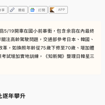
APP
分享
連結
訂閱
翁5/19開車在國小前暴衝，包含余翁在內最終
界關注高齡駕駛問題，交通部參考日本、韓國、
革，如換照年齡從75歲下修至70歲、增加體
照考試增加實地訓練，《知新聞》整理日韓星三
比逐年攀升