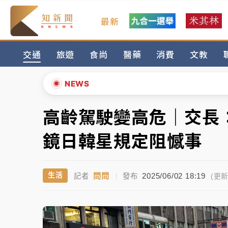
最新
女律師陳昱瑄詐慈濟10億！黃金158kg遭查
交通
旅遊
食尚
醫藥
消費
文教
暑假過三周才推「E宿新北打卡趣」！抽獎程
中信慈善基金會想增加董事人數！辜仲諒向法
NEWS
故宮《龍藏經》特展第2檔！今線上預約開賣
高齡駕駛變高危｜交長
▲
台東農業處長涉圖利渡假村！東檢抗告成功 
▼
鏡日韓星規定阻憾事
父親節泡湯了！中颱白海豚雨彈轟3天 「紅
問問
2025/06/02 18:19
生活
記者
|
發布
女律師陳昱瑄詐慈濟10億！黃金158kg遭查
(更新 
暑假過三周才推「E宿新北打卡趣」！抽獎程
中信慈善基金會想增加董事人數！辜仲諒向法