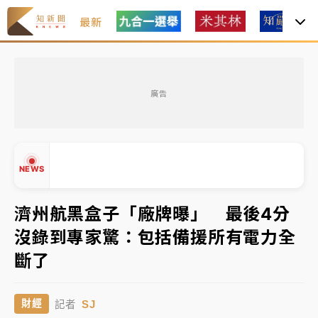
最新
中租控股7月營收創今年新高 前7月獲利成長6%
廣告
獨家｜
和欣客運總裁逝世！少東涉洗錢遭收押 戴手銬
腳鐐提前奔靈堂畫面曝
處置制度大變革！ 證交所今起縮短股票「關禁閉」天
NEWS
數與撮合時間
才續任就飛美國大學面試 清大校長高為元致歉：機會
濟州航黑盒子「廠牌曝」 最後4分
到來時引起我的好奇
沒錄到專家驚：包括備援所有電力全
白海豚颱風解除海警 西南風來了！4縣市大雨特報、各
▲
斷了
▼
地午後雷雨
分析｜
7月營收甫首破單月9000億元下半年續旺指
SJ
財經
記者
標？ 鴻海本週法說法人關注的四大重點