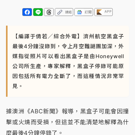
NBA｜
傳奇名帥驚傳離世！曾以「瘋狂籃球」震撼聯
APP
連結
訂閱
盟 兩大愛徒向他致
【編譯于倩若／綜合外電】濟州航空黑盒子
最後4分鐘沒錄到，令上月空難謎團加深，外
媒指從照片可以看出黑盒子是由Honeywell
公司所生產，專家解釋，黑盒子停錄可能原
因包括所有電力全斷了，而這種情況非常罕
見。
據澳洲《ABC新聞》報導，黑盒子可能會因撞
擊或火燒而受損，但這並不能清楚地解釋為什
麼最後4分鐘停錄了。