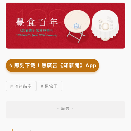
⭐️ 即刻下載！無廣告《知新聞》App
# 濟州航空
# 黑盒子