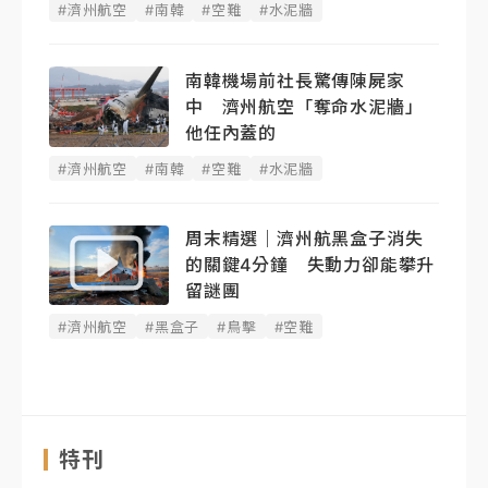
#濟州航空
#南韓
#空難
#水泥牆
南韓機場前社長驚傳陳屍家
中 濟州航空「奪命水泥牆」
他任內蓋的
#濟州航空
#南韓
#空難
#水泥牆
周末精選｜濟州航黑盒子消失
的關鍵4分鐘 失動力卻能攀升
留謎團
#濟州航空
#黑盒子
#鳥擊
#空難
特刊