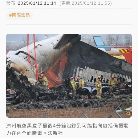
發布
2025/01/12 11:14
(更新 2025/01/12 11:55)
NBA｜
傳奇名帥驚傳離世！曾以「瘋狂籃球」震撼聯
#國際焦點
盟 兩大愛徒向他致
中租控股7月營收創今年新高 前7月獲利成長6%
獨家｜
和欣客運總裁逝世！少東涉洗錢遭收押 戴手銬
腳鐐提前奔靈堂畫面曝
處置制度大變革！ 證交所今起縮短股票「關禁閉」天
數與撮合時間
才續任就飛美國大學面試 清大校長高為元致歉：機會
到來時引起我的好奇
白海豚颱風解除海警 西南風來了！4縣市大雨特報、各
地午後雷雨
濟州航空黑盒子最後4分鐘沒錄到可能指向包括備援電
分析｜
7月營收甫首破單月9000億元下半年續旺指
力在內全面斷電。法新社
標？ 鴻海本週法說法人關注的四大重點