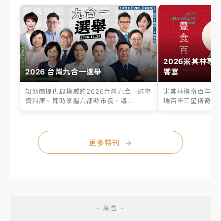
2026米其林專
2026 台灣九合一選舉
饗宴
知新聞提供最權威的2026台灣九合一選舉
米其林指南百年之
資料庫。即時掌握六都縣市長、議...
瑞百年三星傳奇、台
更多特刊
→