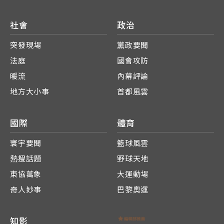
社會
政治
突發現場
黨政要聞
法庭
國會攻防
暖流
內幕評論
地方大小事
首都風雲
國際
體育
寰宇要聞
籃球風雲
熱搜話題
野球天地
東協萬象
大運動場
奇人妙事
巴黎奧運
知影