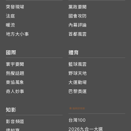
突發現場
黨政要聞
法庭
國會攻防
暖流
內幕評論
地方大小事
首都風雲
國際
體育
寰宇要聞
籃球風雲
熱搜話題
野球天地
東協萬象
大運動場
奇人妙事
巴黎奧運
知影
台灣100
影音頻道
2026九合一大選
鴿知窩