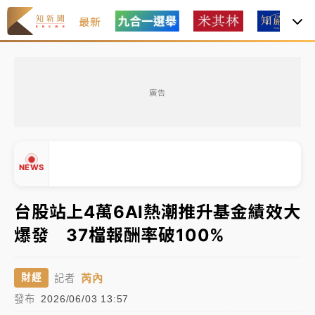
最新
「白海豚」雨炸新北！通報109件災情 侯友宜揭這類災
損最多
廣告
白海豚挾豪雨狂炸新北！時雨量破百毫米 水塔、雨棚
砸落毀車
最好玩的父親節！「爸氣集合」出發工程冒險島 邀社
NEWS
福孩童齊暢玩
強風長浪襲馬祖！「白海豚」逼近劃設警戒區 違規戲
台股站上4萬6AI熱潮推升基金績效大
水觀浪恐重罰失血
爆發 37檔報酬率破100%
白海豚瘦身！中部以北防劇烈降水 本周天氣展望「多
▲
雨不穩定」
▼
芮內
財經
記者
「白海豚」雨炸新北！通報109件災情 侯友宜揭這類災
發布
2026/06/03 13:57
損最多