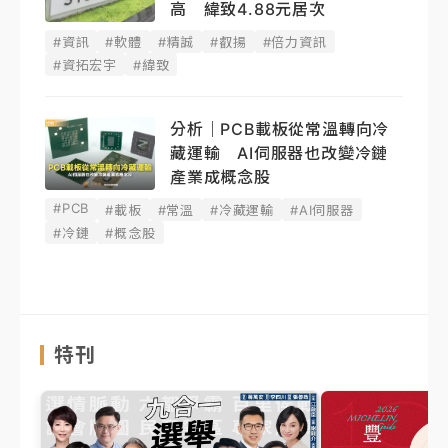
高 緯致4.88元居次
#資訊
#軟體
#精誠
#叡揚
#倍力資訊
#資拓宏宇
#緯致
分析｜PCB載板從常溫轉向冷
藏運輸 AI伺服器也改變冷鏈
產業成概念股
#PCB
#載板
#常溫
#冷藏運輸
#AI伺服器
#冷鏈
#概念股
特刊