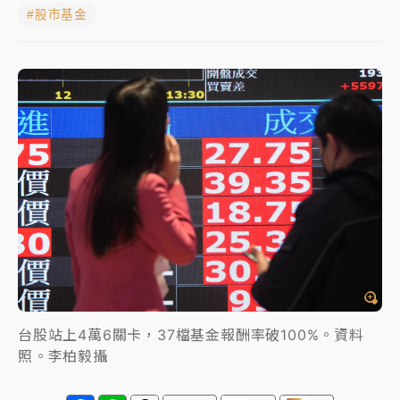
#股市基金
白海豚挾豪雨狂炸新北！時雨量破百毫米 水塔、雨棚
砸落毀車
最好玩的父親節！「爸氣集合」出發工程冒險島 邀社
福孩童齊暢玩
強風長浪襲馬祖！「白海豚」逼近劃設警戒區 違規戲
水觀浪恐重罰失血
白海豚瘦身！中部以北防劇烈降水 本周天氣展望「多
雨不穩定」
台股站上4萬6關卡，37檔基金報酬率破100%。資料
照。李柏毅攝