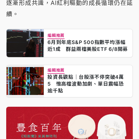
逐漸形成共識，AI紅利驅動的成長循環仍在延
續。
編輯推薦
6月到年底S&P 500指數平均漲幅
近1成 群益兩檔美股ETF 6/8開募
編輯推薦
投資長觀點｜台股漲不停突破4萬
5 惟高檔波動加劇、單日震幅恐
逾千點