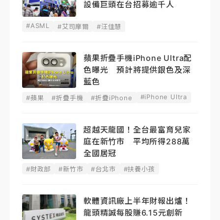
設備巨頭在台招募逾千人
#ASML
#艾司摩爾
#汪佳慧
蘋果折疊手機iPhone Ultra配
色曝光 預計將提供銀色及深
藍色
#iPhone Ultra
#蘋果
#折疊手機
#折疊iPhone
超越天龍國！全台最富育兒家
庭在新竹市 平均所得288萬
全國居冠
#財政部
#新竹市
#台北市
#扶養小孩
軟體資訊廠上半年財報出爐！
龍頭精誠每股賺6.15元創新