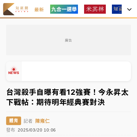
最新
女律師陳昱瑄詐慈濟10億！黃金158kg遭查扣畫面曝光
廣告
暑假過三周才推「E宿新北打卡趣」！抽獎程序複雜 觀
旅局回應了
中信慈善基金會想增加董事人數！辜仲諒向法院聲請遭
NEWS
駁 理由曝光
故宮《龍藏經》特展第2檔！今線上預約開賣一度塞車
台灣殺手自曝有看12強賽！今永昇太
周六起展出延長至晚上7時
下戰帖：期待明年經典賽對決
▲
台東農業處長涉圖利渡假村！東檢抗告成功 今重開羈
▼
押庭
陳雍仁
體育
記者
父親節泡湯了！中颱白海豚雨彈轟3天 「紅到發紫」降
發布
2025/03/20 10:06
雨熱區曝