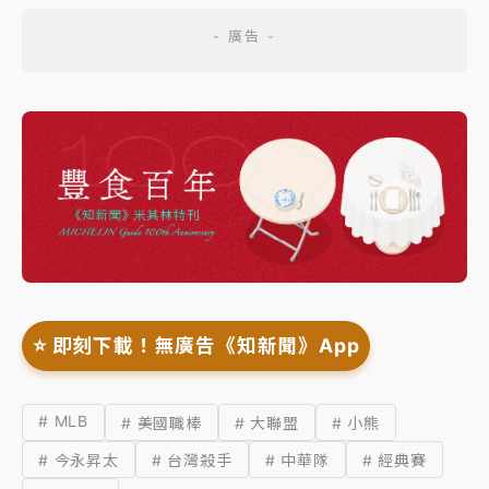
⭐️ 即刻下載！無廣告《知新聞》App
# MLB
# 美國職棒
# 大聯盟
# 小熊
# 今永昇太
# 台灣殺手
# 中華隊
# 經典賽