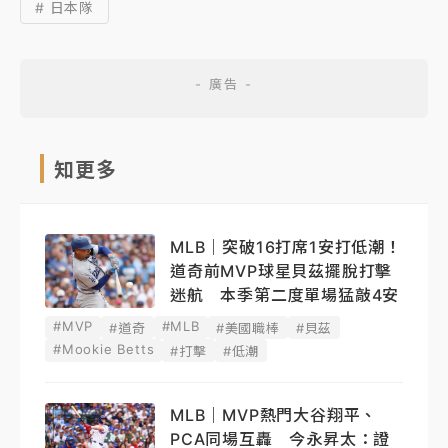
# 日本隊
知更多
MLB｜突破16打席1安打低潮！
道奇前MVP球星貝茲擺脫打擊
迷航 本季第二度單場猛敲4安
#MVP
#MLB
#道奇
#美國職棒
#貝茲
#Mookie Betts
#打擊
#低潮
MLB｜MVP熱門大谷翔平、
PCA同場互轟 今永昇太：證