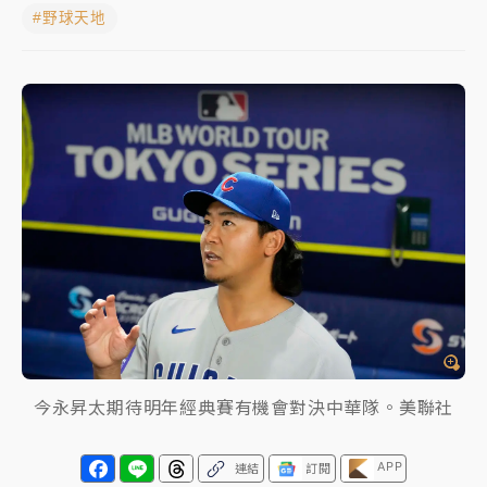
#野球天地
女律師陳昱瑄詐慈濟10億！黃金158kg遭查扣畫面曝光
暑假過三周才推「E宿新北打卡趣」！抽獎程序複雜 觀
旅局回應了
中信慈善基金會想增加董事人數！辜仲諒向法院聲請遭
駁 理由曝光
故宮《龍藏經》特展第2檔！今線上預約開賣一度塞車
周六起展出延長至晚上7時
台東農業處長涉圖利渡假村！東檢抗告成功 今重開羈
押庭
父親節泡湯了！中颱白海豚雨彈轟3天 「紅到發紫」降
今永昇太期待明年經典賽有機會對決中華隊。美聯社
雨熱區曝
APP
連結
訂閱