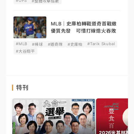
#OPS
#整體攻擊指數
MLB｜史庫柏轉戰道奇首戰繳
優質先發 可惜打線熄火吞敗
#MLB
#Tarik Skubal
#棒球
#道奇隊
#史庫柏
#大谷翔平
特刊
2026米其林專