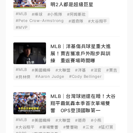
明2人都是超級巨星
#MLB
#棒球
#小熊隊
#阿姆斯壯
#Pete Crow-Armstrong
#道奇隊
#大谷翔平
#MVP
MLB｜洋基傷兵球星重大進
展！賈吉獲准戶外跑步與訓
練 重返賽場時間曝
#MLB
#美國職棒
#大聯盟
#洋基
#法官
#賈吉
#Aaron Judge
#Cody Bellinger
#貝林傑
MLB｜台灣球迷還在睡！大谷
翔平霸氣轟本季首次單場雙
響 OPS登頂國聯第一
#MLB
#美國職棒
#大聯盟
#道奇
#小熊
#大谷翔平
#單場雙響
#雙響砲
#三安
#猛打賞