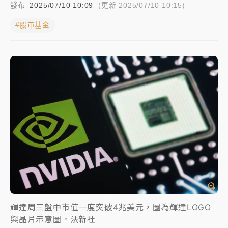
發布
2025/07/10 10:09
(更新 2025/07/10 10:15)
女律師陳昱瑄詐慈濟10億！黃金158kg遭查扣畫面曝光
#股市基金
暑假過三周才推「E宿新北打卡趣」！抽獎程序複雜 觀
旅局回應了
中信慈善基金會想增加董事人數！辜仲諒向法院聲請遭
駁 理由曝光
故宮《龍藏經》特展第2檔！今線上預約開賣一度塞車
周六起展出延長至晚上7時
台東農業處長涉圖利渡假村！東檢抗告成功 今重開羈
押庭
父親節泡湯了！中颱白海豚雨彈轟3天 「紅到發紫」降
雨熱區曝
輝達周三盤中市值一度突破4兆美元，圖為輝達LOGO
與晶片示意圖。法新社