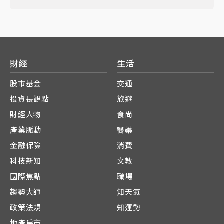
財經
生活
股市基金
交通
投資長觀點
旅遊
財經人物
食尚
產業脈動
醫藥
金融保險
消費
科技新知
文教
國際焦點
職場
趨勢大師
知天氣
政策法規
知運勢
地產房市