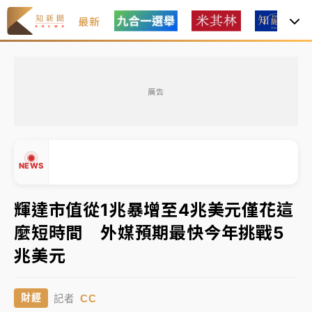
最新
女律師陳昱瑄詐慈濟10億！黃金158kg遭查扣畫面曝光
廣告
暑假過三周才推「E宿新北打卡趣」！抽獎程序複雜 觀
旅局回應了
中信慈善基金會想增加董事人數！辜仲諒向法院聲請遭
NEWS
駁 理由曝光
故宮《龍藏經》特展第2檔！今線上預約開賣一度塞車
輝達市值從1兆暴增至4兆美元僅花這
周六起展出延長至晚上7時
麼短時間 外媒預期最快今年挑戰5
台東農業處長涉圖利渡假村！東檢抗告成功 今重開羈
▲
兆美元
押庭
▼
父親節泡湯了！中颱白海豚雨彈轟3天 「紅到發紫」降
CC
財經
記者
雨熱區曝