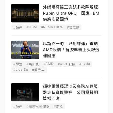
外媒曝輝達正測試多款降規版
Rubin Ultra GPU 因應HBM
供應吃緊困境
#HBM
#Rubin Ultra
#輝達
#黃仁勳
馬斯克一句「只用輝達」重創
AMD股價！蘇姿丰親上火線這
樣回應
#AMD
#nvda
#輝達
#馬斯克
#amd 股價
#Lisa Su
#蘇姿丰
輝達張姓經理涉及高階AI伺服
器走私案遭聲押 公司發聲明
這樣回應
#輝達
#高階AI伺服器
#走私