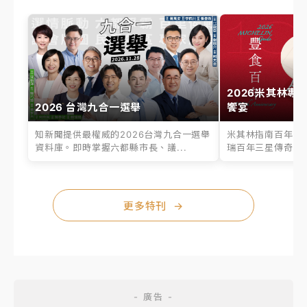
2026米其林專
2026 台灣九合一選舉
饗宴
知新聞提供最權威的2026台灣九合一選舉
米其林指南百年之
資料庫。即時掌握六都縣市長、議...
瑞百年三星傳奇、台
更多特刊
→