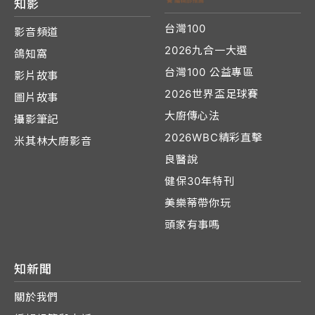
知影
台灣100
影音頻道
2026九合一大選
鴿知窩
台灣100 公益專區
影片故事
2026世界盃足球賽
圖片故事
大廚傳心法
攝影筆記
2026WBC精彩直擊
米其林大廚影音
良醫說
健保30年特刊
美樂蒂帶你玩
頭家有事嗎
知新聞
關於我們