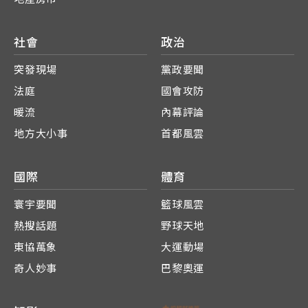
社會
政治
突發現場
黨政要聞
法庭
國會攻防
暖流
內幕評論
地方大小事
首都風雲
國際
體育
寰宇要聞
籃球風雲
熱搜話題
野球天地
東協萬象
大運動場
奇人妙事
巴黎奧運