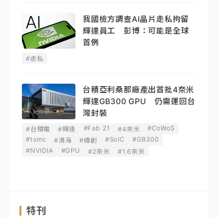
我國檢方調查AI晶片走私拘留
輝達員工 彭博：可能是全球
首例
#走私
台積亞利桑那廠產出首批4奈米
輝達GB300 GPU 仍需運回台
灣封裝
#Fab 21
#CoWoS
#台積電
#輝達
#4奈米
#tsmc
#SoIC
#GB300
#鴻海
#緯創
#NVIDIA
#GPU
#2奈米
#1.6奈米
特刊