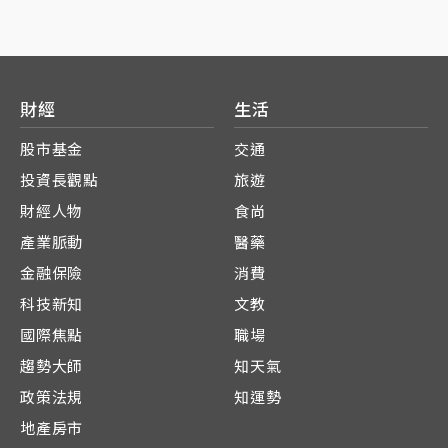
（獵殺），到今年2月共獵殺6896隻藍孔雀，但估計宮
古島跟有橋樑連接的伊良部島仍有約2千隻野生藍孔雀
為患。
財經
生活
股市基金
交通
投資長觀點
旅遊
財經人物
食尚
產業脈動
醫藥
金融保險
消費
科技新知
文教
國際焦點
職場
趨勢大師
知天氣
政策法規
知運勢
地產房市