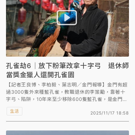
孔雀劫6｜放下粉筆改拿十字弓 退休師
當獎金獵人還開孔雀園
【記者王良博、李柏毅、葉志明／金門報導】金門有超
過3000隻外來種藍孔雀，教職退休的李策勵，靠著十
字弓、陷阱，10年來至少移除600隻藍孔雀，是金門知
名的孔雀獵人。李策勵同時也經營孔雀園，有100多隻
生活
2025/11/17 18:58
藍孔雀可讓人免費參觀，他還販售活體孔雀、孔雀羽毛
等，光是孔雀羽毛，一年就可以賣出500根以上。