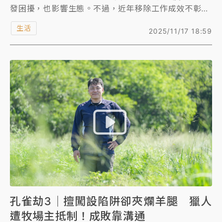
發困擾，也影響生態。不過，近年移除工作成效不彰，
原因除了當地軍事區多無法進入，也遭遇民眾反彈，像
生活
2025/11/17 18:59
是有些人未受孔雀干擾，就希望共存，在地也有因宗教
因素視孔雀為聖鳥，因此反對移除。
學者認為，移除與否除了科學，還要考量民眾情感、動
物福利等，許多議題需要居民共識、考量不同立場的看
法，也牽涉政府是否願意投入資源解決。
孔雀劫3｜擅闖設陷阱卻夾爛羊腿 獵人
遭牧場主抵制！成敗靠溝通