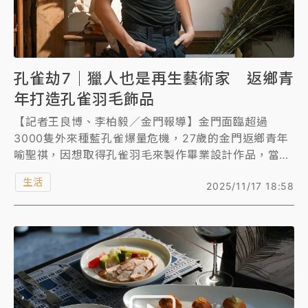
孔雀劫7｜獵人也是再生藝術家 返鄉青
年打造孔雀羽毛飾品
【記者王良博、李柏毅／金門報導】金門面臨超過
3000隻外來種藍孔雀爆量危機，27歲的金門返鄉青年
喻聖祺，因想取得孔雀羽毛來製作畢業設計作品，當起
半職業的孔雀獵人，希望扮演藍孔雀的天敵角色，而他
生活
2025/11/17 18:58
也利用孔雀羽毛，打造出精緻的耳環、項鍊等飾品，甚
至能做成燈飾，透過藍孔雀身上的資源，完成金門在地
的「再生設計」。