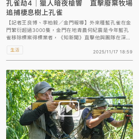
孔雀劫4｜獵人暗夜槍響 直擊廢棄牧場
追捕棲息樹上孔雀
【記者王良博、李柏毅／金門報導】外來種藍孔雀在金
門繁衍超過3000隻，金門在地青農何紀震是今年藍孔
雀移除標案得標業者，《知新聞》直擊他與團隊在深
夜，前往廢棄畜牧場等處，以空氣槍移除藍孔雀的過
生活
2025/11/17 18:59
程，也了解他從菇農變成孔雀獵人的歷程。