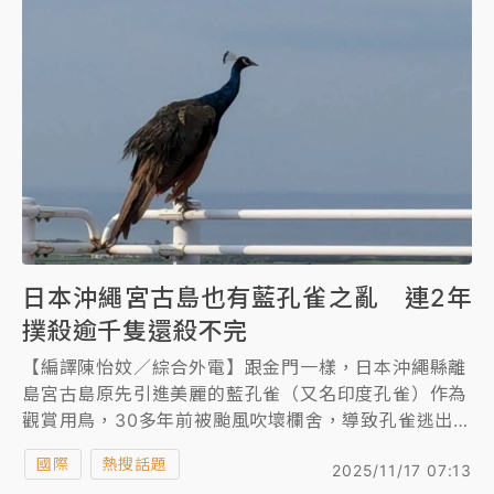
日本沖繩宮古島也有藍孔雀之亂 連2年
撲殺逾千隻還殺不完
【編譯陳怡妏／綜合外電】跟金門一樣，日本沖繩縣離
島宮古島原先引進美麗的藍孔雀（又名印度孔雀）作為
觀賞用鳥，30多年前被颱風吹壞欄舍，導致孔雀逃出，
在沒有天敵的島上大量繁殖，破壞農作物並威脅島上特
國際
熱搜話題
2025/11/17 07:13
有的宮古草蜥蜴等物種生存，18年前開放獵友會驅除