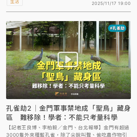
生活
2025/11/17 19:00
至有影響機場飛安疑慮。有農民種植的大批西瓜被孔雀
啄出大洞，直說應該大力抓捕藍孔雀，否則農作物損害
嚴重，「不抓百姓怎麼生存？」
孔雀劫2｜金門軍事禁地成「聖鳥」藏身
區 難移除！學者：不能只考量科學
【記者王良博、李柏毅／金門、台北報導】金門有超過
3000隻外來種藍孔雀，除了尖銳叫聲、偷吃農作物引