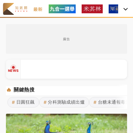
最新
日職｜
林安可狀態正好卻因左膝疼痛下二軍 日媒感嘆
「好事多磨」
廣告
韓股最壞時期已過？大摩估去槓桿完成逾半 波動率降
至2個月低
「白海豚」雨炸新北！通報109件災情 侯友宜揭這類災
NEWS
損最多
白海豚挾豪雨狂炸新北！時雨量破百毫米 水塔、雨棚
🔥
關鍵熱搜
砸落毀車
日圓狂飆
分科測驗成績出爐
台糖未通報毒油
#
#
#
最好玩的父親節！「爸氣集合」出發工程冒險島 邀社
▲
福孩童齊暢玩
▼
強風長浪襲馬祖！「白海豚」逼近劃設警戒區 違規戲
水觀浪恐重罰失血