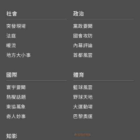
社會
政治
突發現場
黨政要聞
法庭
國會攻防
暖流
內幕評論
地方大小事
首都風雲
國際
體育
寰宇要聞
籃球風雲
熱搜話題
野球天地
東協萬象
大運動場
奇人妙事
巴黎奧運
知影