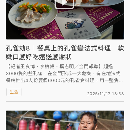
孔雀劫8｜餐桌上的孔雀變法式料理 軟
嫩口感好吃還送感謝狀
【記者王良博、李柏毅、葉志明／金門報導】超過
3000隻的藍孔雀，在金門形成一大危機，有在地法式
餐廳推出4人份要價6000元的孔雀宴料理，用一整隻孔
雀肉做出多樣的菜色，包含孔雀肉糜、孔雀胸沙拉等，
生活
2025/11/17 18:58
食用完畢還可獲得感謝狀與孔雀羽毛留念，美食體驗相
當特別。