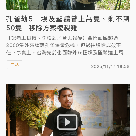
孔雀劫5｜埃及聖䴉曾上萬隻、剩不到
50隻 移除方案複製難
【記者王良博、李柏毅／台北報導】金門面臨超過
3000隻外來種藍孔雀爆量危機，但過往移除成效不
佳。事實上，台灣先前也面臨外來種埃及聖䴉達上萬隻
的問題，經過強力移除之後，目前已剩不到50隻。
生活
2025/11/17 18:58
埃及聖䴉成功移除的關鍵，在於政府拿出魄力決心處
理，並做好跟外界的溝通，以槍枝射擊，進行高強度的
移除，短短幾年就移除1.8萬隻，但因物種習性、棲息
地不同，這番成功經驗，未必能完全複製於金門藍孔
雀，不過，移除埃及聖䴉過程的大量對外溝通，則可供
藍孔雀移除工作借鏡。