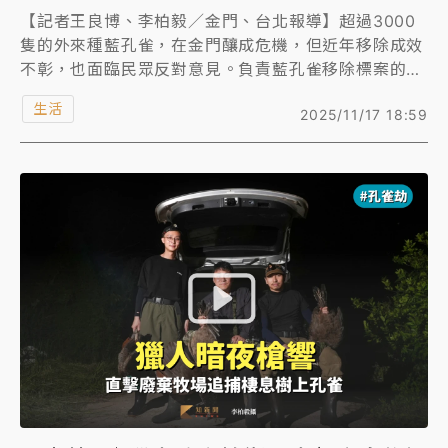
【記者王良博、李柏毅／金門、台北報導】超過3000
隻的外來種藍孔雀，在金門釀成危機，但近年移除成效
不彰，也面臨民眾反對意見。負責藍孔雀移除標案的業
者直言，溝通是移除工作的重要關鍵，要前往特定地點
生活
2025/11/17 18:59
移除孔雀，必須主動在事前向場地主人說明，告知要做
哪些事、若有問題可向誰反映等，業者甚至為此找來專
家，幫移除團隊成員上溝通課程。
著重溝通展現出成效，有在地牧場老闆因過往遭遇其他
孔雀獵人，任意闖入獵捕藍孔雀，甚至擺放陷阱害牧場
羊隻受傷，對移除藍孔雀深惡痛絕，經過移除標案業者
溝通後，已經可接受在其牧場周邊移除藍孔雀。