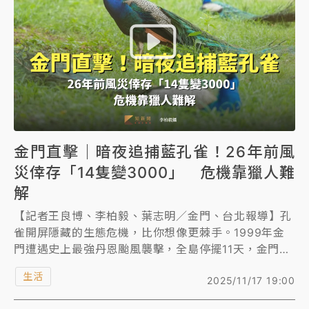
白海豚瘦身！中部以北防劇烈降水 本周天氣展望「多
雨不穩定」
日職｜
林安可狀態正好卻因左膝疼痛下二軍 日媒感嘆
「好事多磨」
韓股最壞時期已過？大摩估去槓桿完成逾半 波動率降
至2個月低
金門直擊｜暗夜追捕藍孔雀！26年前風
「白海豚」雨炸新北！通報109件災情 侯友宜揭這類災
損最多
災倖存「14隻變3000」 危機靠獵人難
解
白海豚挾豪雨狂炸新北！時雨量破百毫米 水塔、雨棚
砸落毀車
【記者王良博、李柏毅、葉志明／金門、台北報導】孔
雀開屏隱藏的生態危機，比你想像更棘手。1999年金
最好玩的父親節！「爸氣集合」出發工程冒險島 邀社
門遭遇史上最強丹恩颱風襲擊，全島停擺11天，金門畜
福孩童齊暢玩
試所養來觀賞用的14隻藍孔雀趁機落跑，原以為牠們野
生活
2025/11/17 19:00
外難活，孰料靠著酒廠源源不絕酒糟，26年後的今天，
強風長浪襲馬祖！「白海豚」逼近劃設警戒區 違規戲
養成3000多隻孔雀大軍。
水觀浪恐重罰失血