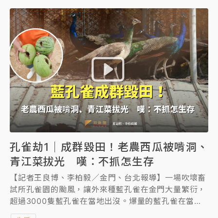
白海豚瘦身！中部以北防劇烈降水 本周天氣展望「多
《知新聞》團隊前進金門採訪，農民陳再德田裡一顆顆
雨不穩定」
待採收的西瓜，被啄出一個個大洞，他問：「百姓怎生
存？」孔雀尖銳叫聲如小孩哭啼、可飛4、5公尺高衝擊
機場飛安。藍孔雀在沒天敵的島上，不僅讓雉雞減少，
也一步步威脅到人類。近年農業部補助金門縣府經費，
持續執行移除計劃，記者跟著孔雀獵人直擊暗夜追捕現
場，藍孔雀警覺性高又敏捷，一夜只能抓2隻、3隻。
不僅獵捕趕不上繁殖速度，金門人對孔雀看法也分歧，
農民飽受收成遭毀之苦，也有人認為要當觀光資源，沒
必要撲殺。專家務實建議，清零不太可能，關鍵在於將
數量壓低到能和現有生態系共存，達到共存平衡點。
孔雀劫1｜成群毀田！老農西瓜被啃洞、
青江菜拔光 嘆：不抓怎生存
【記者王良博、李柏毅／金門、台北報導】一場吹壞畜
試所孔雀園的颱風，讓外來種藍孔雀在金門大量繁衍，
超過3000隻藍孔雀在當地出沒。爆量的藍孔雀在當地
衍生尖銳叫聲干擾睡眠、啄食作物造成農損等問題，甚