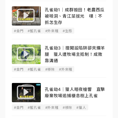
孔雀劫1｜成群毀田！老農西瓜
被啃洞、青江菜拔光 嘆：不
抓怎生存
#金門
#藍孔雀
#外來種
#生態
孔雀劫3｜擅闖設陷阱卻夾爛羊
腿 獵人遭牧場主抵制！成敗
靠溝通
#金門
#藍孔雀
#移除
#外來種
孔雀劫4｜獵人暗夜槍響 直擊
廢棄牧場追捕棲息樹上孔雀
#金門
#藍孔雀
#外來種
#移除
#獵人