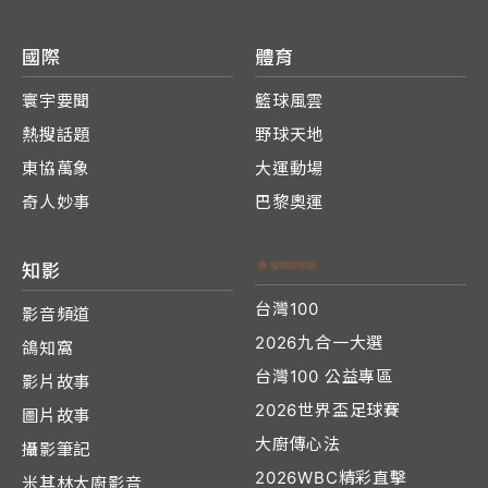
國際
體育
寰宇要聞
籃球風雲
熱搜話題
野球天地
東協萬象
大運動場
奇人妙事
巴黎奧運
知影
台灣100
影音頻道
2026九合一大選
鴿知窩
台灣100 公益專區
影片故事
2026世界盃足球賽
圖片故事
大廚傳心法
攝影筆記
2026WBC精彩直擊
米其林大廚影音