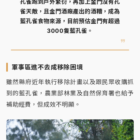
孔雀跑到戶外繁衍，再加上金門沒有孔
雀天敵，且金門酒廠產出的酒糟，成為
藍孔雀食物來源，目前預估金門有超過
3000隻藍孔雀。
軍事區進不去成移除困境
雖然縣府近年執行移除計畫以及跟民眾收購抓
到的藍孔雀，農業部林業及自然保育署也給予
補助經費，但成效不明顯。