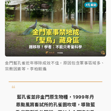
金門藍孔雀近年移除成效不佳，原因包含軍事區域多、
宗教因素等。李柏毅攝
藍孔雀並非金門原生物種，1999年丹
恩颱風將畜試所的孔雀園吹壞，導致藍