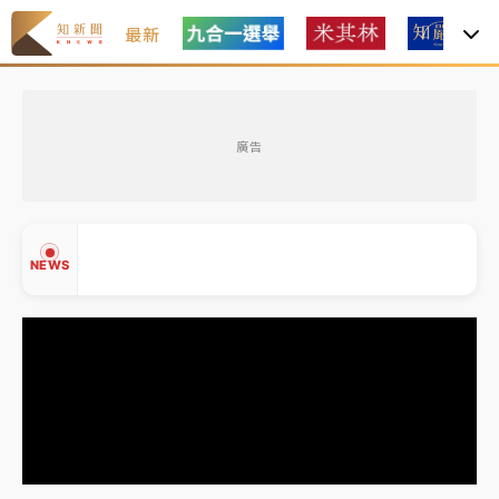
最新
女律師陳昱瑄詐慈濟10億！黃金158kg遭查扣畫面曝光
廣告
暑假過三周才推「E宿新北打卡趣」！抽獎程序複雜 觀
旅局回應了
中信慈善基金會想增加董事人數！辜仲諒向法院聲請遭
NEWS
駁 理由曝光
故宮《龍藏經》特展第2檔！今線上預約開賣一度塞車
周六起展出延長至晚上7時
台東農業處長涉圖利渡假村！東檢抗告成功 今重開羈
▲
押庭
▼
父親節泡湯了！中颱白海豚雨彈轟3天 「紅到發紫」降
雨熱區曝