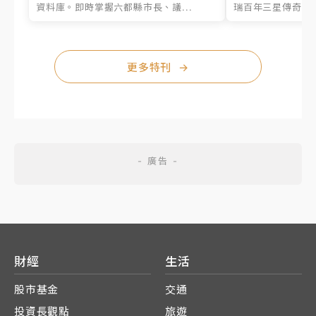
資料庫。即時掌握六都縣市長、議...
瑞百年三星傳奇、台
更多特刊
→
財經
生活
股市基金
交通
投資長觀點
旅遊