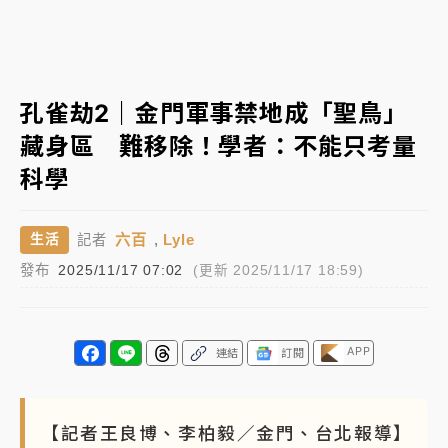
女律師陳昱瑄詐慈濟10億！黃金158kg遭查扣畫面曝光
暑假過三周才推「E宿新北打卡趣」！抽獎程序複雜 觀
孔雀劫2｜金門軍事禁地成「聖鳥」
旅局回應了
藏身區 難移除！學者：不能只考量
中信慈善基金會想增加董事人數！辜仲諒向法院聲請遭
科學
駁 理由曝光
故宮《龍藏經》特展第2檔！今線上預約開賣一度塞車
六百
,
Lyle
生活
記者
周六起展出延長至晚上7時
發布
2025/11/17 07:02
(更新 2025/11/17 18:59)
台東農業處長涉圖利渡假村！東檢抗告成功 今重開羈
押庭
父親節泡湯了！中颱白海豚雨彈轟3天 「紅到發紫」降
APP
連結
訂閱
雨熱區曝
【記者王良博、李柏毅／金門、台北報導】