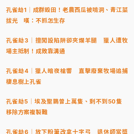
孔雀劫1｜成群毀田！老農西瓜被啃洞、青江菜
拔光 嘆：不抓怎生存
孔雀劫3｜擅闖設陷阱卻夾爛羊腿 獵人遭牧
場主抵制！成敗靠溝通
孔雀劫4｜獵人暗夜槍響 直擊廢棄牧場追捕
棲息樹上孔雀
孔雀劫5｜埃及聖䴉曾上萬隻、剩不到50隻
移除方案複製難
孔雀劫6｜放下粉筆改拿十字弓 退休師當獎