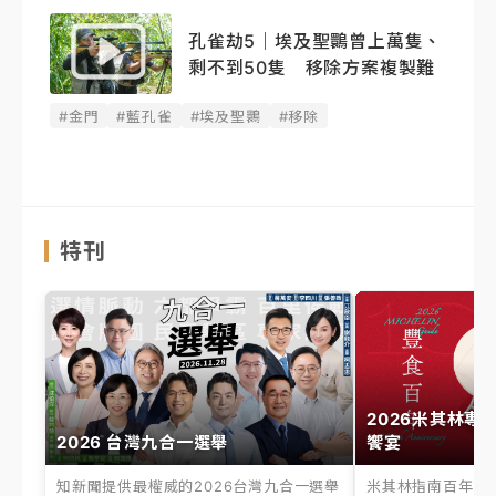
孔雀劫5｜埃及聖䴉曾上萬隻、
剩不到50隻 移除方案複製難
#金門
#藍孔雀
#埃及聖䴉
#移除
特刊
2026米其林專
2026 台灣九合一選舉
饗宴
知新聞提供最權威的2026台灣九合一選舉
米其林指南百年之