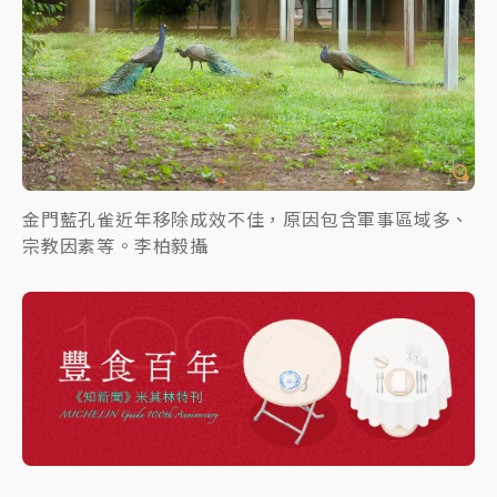
金門藍孔雀近年移除成效不佳，原因包含軍事區域多、
宗教因素等。李柏毅攝