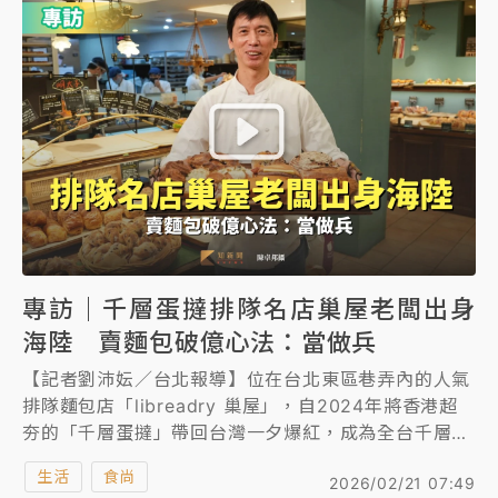
師，但因「爸爸的一通電話」，決定在2008那年回國
接班，就為了想傳承，「上一代的辛苦，我們怎麼樣都
要做下去」。
專訪｜千層蛋撻排隊名店巢屋老闆出身
海陸 賣麵包破億心法：當做兵
【記者劉沛妘／台北報導】位在台北東區巷弄內的人氣
排隊麵包店「libreadry 巢屋」，自2024年將香港超
夯的「千層蛋撻」帶回台灣一夕爆紅，成為全台千層蛋
撻炫風的領頭羊，不僅每天大排長龍，還有民眾在早上
生活
食尚
2026/02/21 07:49
7點就來排隊卡位；近日則是「明太子麵包」成為新