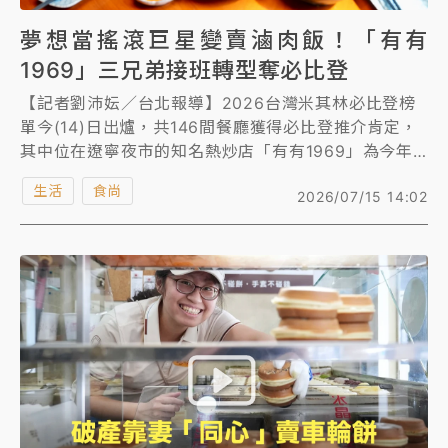
夢想當搖滾巨星變賣滷肉飯！「有有
1969」三兄弟接班轉型奪必比登
【記者劉沛妘／台北報導】2026台灣米其林必比登榜
單今(14)日出爐，共146間餐廳獲得必比登推介肯定，
其中位在遼寧夜市的知名熱炒店「有有1969」為今年
新入選餐廳之一，由三代三兄弟接手經營，人氣火紅到
生活
食尚
2026/07/15 14:02
在遼寧街上共開了3間分店。《知新聞》今中午前往餐
廳，即使是平日也高達9成滿。如今接班轉型後，首度
獲得米其林必比登肯定，老闆接受訪問時坦言，「很開
心，有種沒有辜負阿嬤培養我們的感覺。」