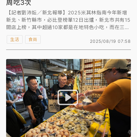
周吃3次
【記者劉沛妘／新北報導】2025米其林指南今年新增
新北、新竹縣市，必比登榜單12日出爐，新北市共有15
間店上榜，其中超過10家都是在地特色小吃，而在三重
滷肉、豬腳飯一級戰區，由「店小二」、「光興腿庫」
生活
食尚
2025/08/19 07:58
脫穎而出，奪得必比登殊榮。《知新聞》直擊2家餐
廳，非用餐時間都一位難求，是在地人認證最熟悉的美
味。