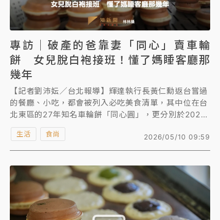
專訪｜破產的爸靠妻「同心」賣車輪
餅 女兒脫白袍接班！懂了媽睡客廳那
幾年
【記者劉沛妘／台北報導】輝達執行長黃仁勳返台嘗過
的餐廳、小吃，都會被列入必吃美食清單，其中位在台
北東區的27年知名車輪餅「同心圓」，更分別於2024
年5月、2026年2月被他指定購買。
生活
食尚
2026/05/10 09:59
事實上，創立於1999年的「同心圓」是對夫妻因家中
破產、房屋遭法拍，決定改賣車輪餅還千萬負債，很幸
運的，開幕2年後遇上精品百貨開幕、東區商圈蓬勃發
展，迅速成為排隊名店，現在由女兒接班經營。
《知新聞》專訪到二代老闆陳力瑜，原在嘉義長庚醫院