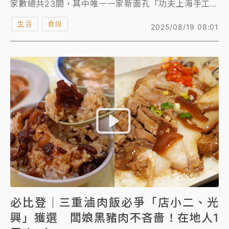
家數總共23間，其中唯一一家新面孔「功夫上海手工魚
丸」，憑藉其深厚的料理功底與對食材的堅持，成功入
生活
食尚
2025/08/19 08:01
榜。這家位在西區中美街，以懷舊攤車為爐台的老麵
攤，已在地飄香14年，如今終於獲得國際級美食評鑑的
肯定。《知新聞》走訪麵攤，老闆親曝料理祕訣。
必比登｜三重滷肉飯必爭「店小二、光
興」獲選 闆娘黑豬肉不吝嗇！在地人1