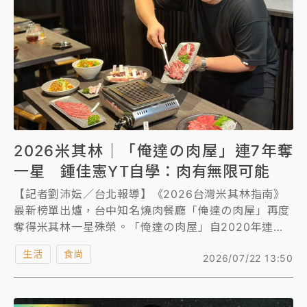
NBA｜
傳奇名帥驚傳離世！曾以「瘋狂籃球」震撼聯
盟 兩大愛徒向他致
中租控股7月營收創今年新高 前7月獲利成長6%
獨家｜
和欣客運總裁逝世！少東涉洗錢遭收押 戴手銬
腳鐐提前奔靈堂畫面曝
2026米其林｜「俺達の肉屋」連7年奪
處置制度大變革！ 證交所今起縮短股票「關禁閉」天
數與撮合時間
一星 鍾佳憲YT自學：肉有無限可能
【記者劉沛妘／台北報導】《2026台灣米其林指南》
才續任就飛美國大學面試 清大校長高為元致歉：機會
最新榜單出爐，台中知名燒肉餐廳「俺達の肉屋」再度
到來時引起我的好奇
奪得米其林一星殊榮。「俺達の肉屋」自2020年連年
白海豚颱風解除海警 西南風來了！4縣市大雨特報、各
蟬聯米其林一星，主理人兼主廚的鍾佳憲Sam，也在
生活
地午後雷雨
食尚
2026/07/22 13:50
2020年同步獲選年度最佳年輕主廚大獎，當年年僅30
歲的他，因從小愛吃肉，創業開燒肉店竟是靠「看YT
分析｜
7月營收甫首破單月9000億元下半年續旺指
影片自學」，Sam曾接受《知新聞》訪問時坦言：「我
標？ 鴻海本週法說法人關注的四大重點