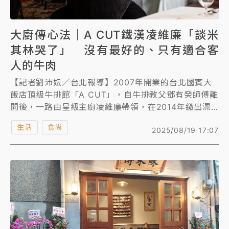
大廚傳心法｜A CUT鐵漢凌維廉「談米
其林哭了」 沒有最好的、只有適合客
人的牛肉
【記者劉沛妘／台北報導】2007年開業的台北國賓大
飯店頂級牛排館「A CUT」，自牛排教父鄧有癸師傅離
開後，一路由星級主廚凌維廉帶領，在2014年繳出漂
亮成績單，成年營收破億的牛排館。
生活
食尚
2025/08/19 17:07
今年44歲外表鐵漢、笑聲爽朗的主廚凌維廉2024年接
受《知新聞》記者專訪時坦言，他新中最大弱點是「米
其林星星」，談到2022年A CUT因遷址沒入榜，再次
落下男兒淚。