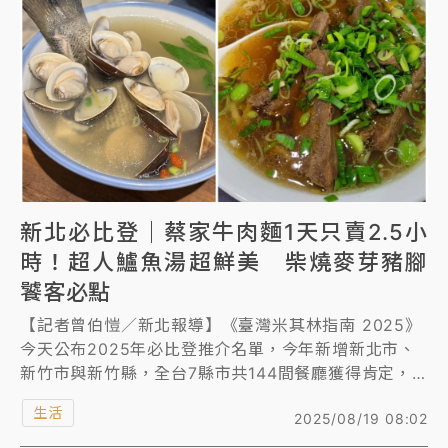
新北必比登｜蔡家牛肉麵1天只賣2.5小
時！超人鱸魚湯超鮮美 柴燒麥芽豬腳
饕客必點
【記者曾伯愷／新北報導】《臺灣米其林指南 2025》
今天公布2025年必比登推介名單，今年新增新北市、
新竹市與新竹縣，全台7縣市共144間餐廳獲得肯定，
首度參戰的新北市有15家餐廳獲米其林必比登推薦。其
生活
2025/08/19 08:02
中米其林推薦必訪的蔡家牛肉麵，一天只賣2.5小時，
外帶還限制1人5碗，讓不少饕客在店家開門前就前往排