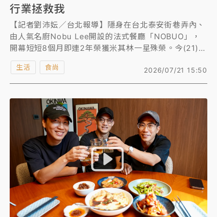
行業拯救我
【記者劉沛妘／台北報導】隱身在台北泰安街巷弄內、
由人氣名廚Nobu Lee開設的法式餐廳「NOBUO」，
開幕短短8個月即連2年榮獲米其林一星殊榮。今(21)日
《2026台灣米其林指南》最新榜單出爐，「NOBUO」
生活
食尚
2026/07/21 15:50
從一星升二星，他上台時一度哽咽，並攜帶已故好友
Lee的照片，表示「現在的公司名是用他的名字去登記
的，代表我們一路上一起奮鬥。」
《知新聞》於2024年專訪到主廚Nobu Lee（李信
男），出生在台灣的他，學生時期漂泊多國，待過日
本、新加坡、紐西蘭等地，17歲那年會進入餐飲，純粹
是因為「沒錢、想要有東西吃」，而這些最後都成了國
際名廚的養分。