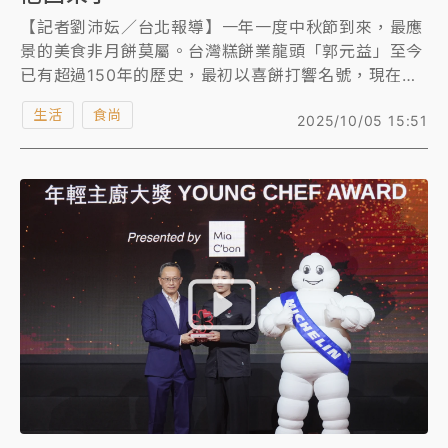
【記者劉沛妘／台北報導】一年一度中秋節到來，最應
景的美食非月餅莫屬。台灣糕餅業龍頭「郭元益」至今
已有超過150年的歷史，最初以喜餅打響名號，現在由
第五代接班人、46歲的郭元益食品副總經理郭建偉經
生活
食尚
2025/10/05 15:51
營，他接受《知新聞》專訪，從小在工廠、聞著糕餅長
大的他，看到了消費者口味與喜好的變化，爸爸一度無
法理解兒子研發出「少了豬油的蛋黃酥」，不僅跳脫台
式糕點的框架，在這相機先吃的時代，也成了「傳承」
最大的挑戰。