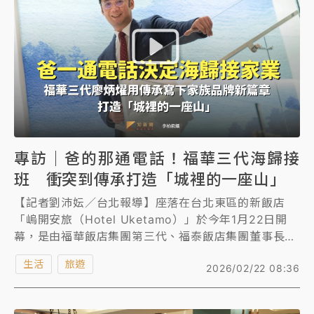
事實上，同心圓在舊址（SOGO忠孝館後方）時，一天
最高賣到4000顆，年營收破千萬，不過近年歷經東區
房租上漲、人潮衰退、商圈轉移，導致銷量減半，儘管
如此，陳力瑜仍靠轉型、創新口味堅持下去，「希望讓
同心圓不只是賣紅豆餅的店」。
專訪｜爸的那通電話！福華三代海歸接
班 衝突到傳承打造「城裡的一座山」
【記者劉沛妘／台北報導】座落在台北東區的新飯店
「嵨開安旅（Hotel Uketamo）」於今年1月22日開
幕，是由福華飯店集團第三代、福泰飯店集團董事長廖
炳燿的自創品牌，以「城市裡的一座山」為概念，致力
生活
旅遊
2026/02/22 08:36
打造全台首間以身心靈療癒為核心的飯店。《知新聞》
專訪到廖炳燿，出生在飯店世家的他，求學時期其實是
在國外攻讀土木工程及建築系，畢業後也曾擔任設計