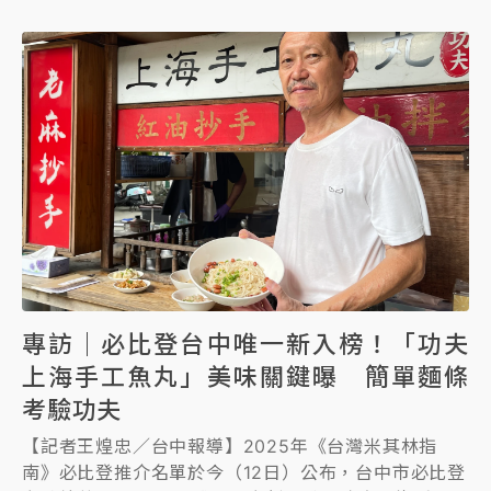
隊。超人鱸魚則是當地排隊名店，除了鮮美、標榜無酒
無油無味精的鱸魚湯，柴燒麥芽豬腳也是人氣招牌。
專訪｜必比登台中唯一新入榜！「功夫
上海手工魚丸」美味關鍵曝 簡單麵條
考驗功夫
【記者王煌忠／台中報導】2025年《台灣米其林指
南》必比登推介名單於今（12日）公布，台中市必比登