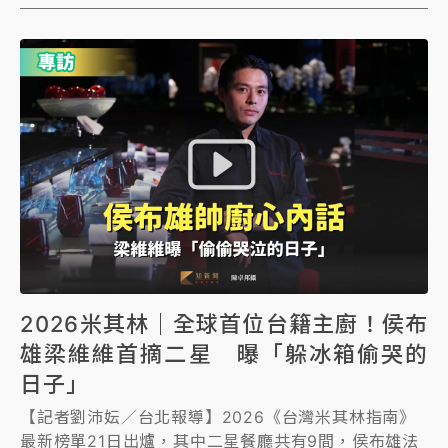
拿走米其林一星、年度開業大獎。宗哥接受《知新聞》
專訪，62歲的他，人生經歷相當豐富，泡沫紅茶店、開
卡車、工廠他都做過「哪裡有錢就去哪裡賺」，直到32
歲那年，發現「料理」才是他的最愛。
2026米其林｜全球首位台籍主廚！侯布
雄梁維維首摘二星 曝「躲冰箱偷哭的
日子」
【記者劉沛妘／台北報導】2026《台灣米其林指南》
最新榜單21日出爐，其中二星餐廳共有9間，侯布雄法