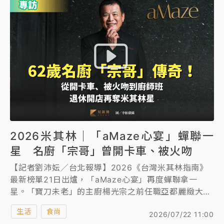
想開一間自己想去的燒肉店。」
NBA｜
傳奇名帥驚傳離世！曾以「瘋狂籃球」震撼聯
盟 兩大愛徒向他致
2026米其林｜「aMaze心宴」蟬聯一
星 名廚「宗哥」曾開卡車、被火吻
【記者劉沛妘／台北報導】2026《台灣米其林指南》
最新榜單21日出爐，「aMaze心宴」再度蟬聯拿一
星。「寶刀未老」的主廚楊光宗之前任職亞都麗緻大飯
店天香樓27年，不僅退休後再復出，「aMaze心宴」
生活
食尚
2026/07/22 11:00
僅開幕1年，在2025《台灣米其林指南》頒獎典禮一次