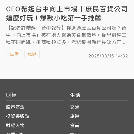
CEO帶逛台中向上市場｜庶民百貨公司
這麼好玩！爆款小吃第一手推薦
【記者許皓婷／台中報導】你逛過庶民百貨公司嗎？台
中「向上市場」被在地人譽為美食集散地，從早到晚三
種不同面貌，攤商種類眾多，老爺集團執行長沈方正特
地帶路《知新聞》，挖掘在地美食小吃，除了有隱藏版
生活
旅遊
2025/08/15 14:32
古早味麵攤、「最強台式下午茶」在地30年豆花老店，
還有減糖減油的現烤麵包，在市場飄香44年的牛肉乾、
豬肉乾，都是台中人從小吃到大的傳統在地味。
財經
生活
股市基金
交通
投資長觀點
旅遊
財經人物
食尚