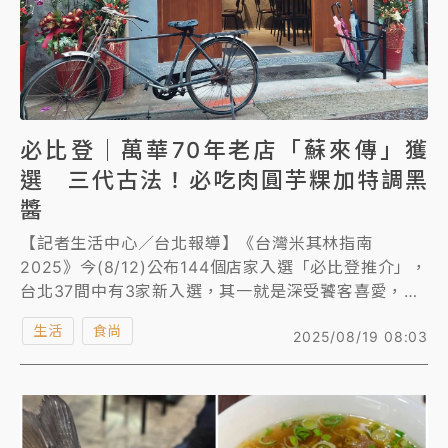
必比登｜萬華70年老店「蘇來傳」獲
選 三代古法！必吃肉圓芋粿加特調黑
醬
【記者生活中心／台北報導】《台灣米其林指南
2025》今(8/12)公布144個店家入選「必比登推介」，
台北37間中有3家新入選，其一就是深受饕客喜愛，以
肉圓與芋粿聞名的老字號餐廳「蘇來傳」，開業至今已
生活
食尚
2025/08/19 08:03
有70年，承傳三代，供應肉圓、芋粿和湯品。