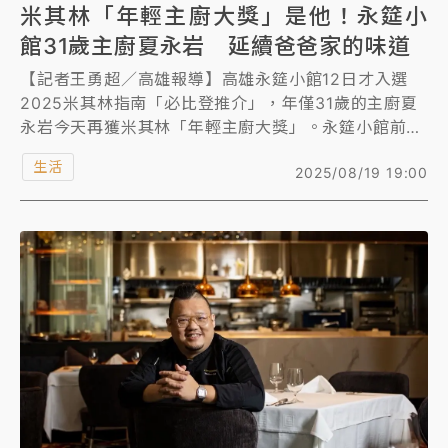
米其林「年輕主廚大獎」是他！永筵小
館31歲主廚夏永岩 延續爸爸家的味道
【記者王勇超／高雄報導】高雄永筵小館12日才入選
2025米其林指南「必比登推介」，年僅31歲的主廚夏
永岩今天再獲米其林「年輕主廚大獎」。永筵小館前身
為「雲來坊家鄉小館」，曾連續兩年獲必比登推介肯
生活
2025/08/19 19:00
定，2024年更名後搬到現址，由老主廚之子夏永岩獨
挑大樑掌廚，以家常菜收服饕客味蕾。