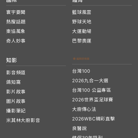
國際
體育
寰宇要聞
籃球風雲
熱搜話題
野球天地
東協萬象
大運動場
奇人妙事
巴黎奧運
知影
台灣100
影音頻道
2026九合一大選
鴿知窩
台灣100 公益專區
影片故事
2026世界盃足球賽
圖片故事
大廚傳心法
攝影筆記
2026WBC精彩直擊
米其林大廚影音
良醫說
健保30年特刊