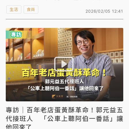
創辦人蔡瑞通表示，自2021年開幕以來，共研發出近
生活
食尚
2026/02/05 12:41
200款麵包，是全台最多，價位約落在45-200元之
間。《知新聞》記者採訪當天，直擊民眾結帳出來幾乎
都是裝滿滿的一大袋麵包，金額更是爆買千元。究竟台
北巢屋為何這麼夯？年營收甚至破億？
專訪｜百年老店蛋黃酥革命！郭元益五
代接班人 「公車上聽阿伯一番話」讓
他回來了