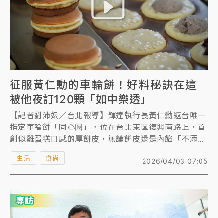
擔任檢驗師的她，在25歲那年脫下白袍，決定回家幫爸
媽，她說，「沒有這間店的營收，我可能沒辦法念大
學，所以我很感謝有這間店，我才能到今天」。
征服黃仁勳的車輪餅！好料秘訣在這
被他夜訂120顆「如中樂透」
【記者劉沛妘／台北報導】輝達執行長黃仁勳返台唯一
指定車輪餅「同心圓」，位在台北東區復興南路上，首
創似雞蛋糕口感的厚餅皮，無論餅皮還是內餡「不添加
一滴水」，全使用國產鮮乳製作，單純好味道在地飄香
生活
食尚
2026/04/03 07:05
27年。
二代老闆陳力瑜接受《知新聞》專訪，透露黃仁勳是請
工作人員電話代訂及取貨，一次訂120顆，「看了新聞
才知道，很驚喜，像中樂透」。