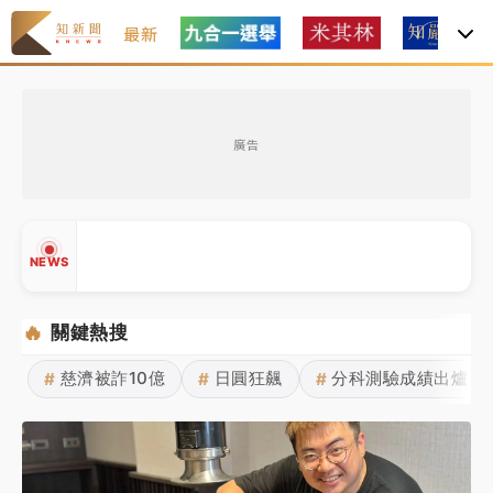
最新
中租控股7月營收創今年新高 前7月獲利成長6%
廣告
獨家｜
和欣客運總裁逝世！少東涉洗錢遭收押 戴手銬
腳鐐提前奔靈堂畫面曝
處置制度大變革！ 證交所今起縮短股票「關禁閉」天
NEWS
數與撮合時間
才續任就飛美國大學面試 清大校長高為元致歉：機會
🔥
關鍵熱搜
到來時引起我的好奇
慈濟被詐10億
日圓狂飆
分科測驗成績出爐
#
#
#
白海豚颱風解除海警 西南風來了！4縣市大雨特報、各
▲
地午後雷雨
▼
分析｜
7月營收甫首破單月9000億元下半年續旺指
標？ 鴻海本週法說法人關注的四大重點