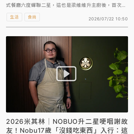
式餐廳六度蟬聯二星，這也是梁維維升主廚後，首次摘
下二星，而他同時也是侯布雄全球首位台籍主廚。
生活
食尚
2026/07/22 10:50
梁維維在2025《台灣米其林指南》頒獎典禮，因帥氣
外型大爆紅，當時是副主廚的梁維維首度上台領獎，沒
想到一上台官方聊天室湧入大量網友留言直呼：「好
帥！」梁維維接受《知新聞》專訪，事實上，他在小學
三年級就開始下廚，因為跟隨父母的工作到廣東生活，
「想念台灣味」就自學玩料理，進而產生做菜興趣，並
在22歲前往法國精進廚藝。面對時常挨罵的過渡期，他
沮喪到天天都想著放棄，甚至躲到冰箱裡偷哭，不過10
年後回過頭來看，這些都成了他現在的養分。
2026米其林｜NOBUO升二星哽咽謝故
友！Nobu17歲「沒錢吃東西」入行：這