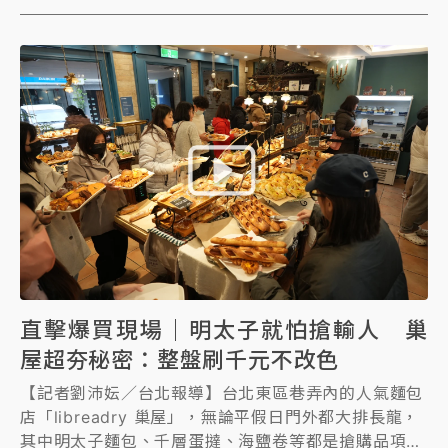
寵，每每一出爐就搶光！55歲創辦人蔡瑞通日前接受
《知新聞》專訪，出身海軍陸戰隊的他表示，自己做麵
包就像在當兵「靠意志力撐下去」，培訓師傅也像在練
兵，如今創業第一家店年營收破億、研發出近200款麵
包，成全台最多。
直擊爆買現場｜明太子就怕搶輸人 巢
屋超夯秘密：整盤刷千元不改色
【記者劉沛妘／台北報導】台北東區巷弄內的人氣麵包
店「libreadry 巢屋」，無論平假日門外都大排長龍，
其中明太子麵包、千層蛋撻、海鹽卷等都是搶購品項，