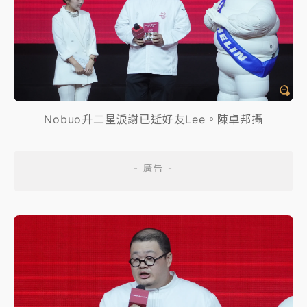
Nobuo升二星淚謝已逝好友Lee。陳卓邦攝