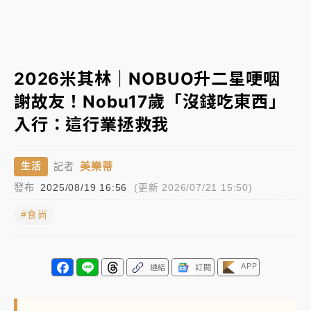
NBA｜
傳奇名帥驚傳離世！曾以「瘋狂籃球」震撼聯
盟 兩大愛徒向他致
中租控股7月營收創今年新高 前7月獲利成長6%
2026米其林｜NOBUO升二星哽咽
謝故友！Nobu17歲「沒錢吃東西」
獨家｜
和欣客運總裁逝世！少東涉洗錢遭收押 戴手銬
入行：這行業拯救我
腳鐐提前奔靈堂畫面曝
處置制度大變革！ 證交所今起縮短股票「關禁閉」天
美樂蒂
生活
記者
數與撮合時間
發布
2025/08/19 16:56
(更新 2026/07/21 15:50)
才續任就飛美國大學面試 清大校長高為元致歉：機會
到來時引起我的好奇
#食尚
白海豚颱風解除海警 西南風來了！4縣市大雨特報、各
地午後雷雨
APP
連結
訂閱
分析｜
7月營收甫首破單月9000億元下半年續旺指
標？ 鴻海本週法說法人關注的四大重點