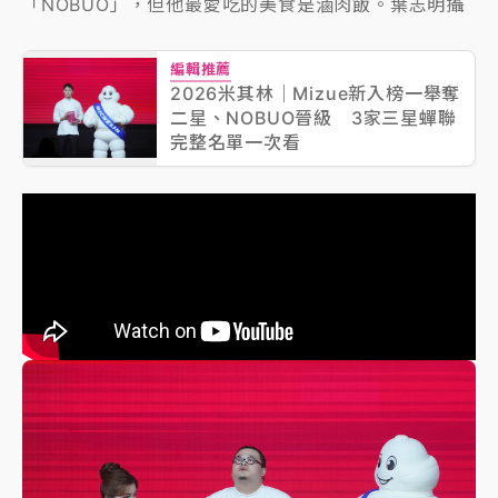
「NOBUO」，但他最愛吃的美食是滷肉飯。葉志明攝
編輯推薦
2026米其林｜Mizue新入榜一舉奪
二星、NOBUO晉級 3家三星蟬聯
完整名單一次看