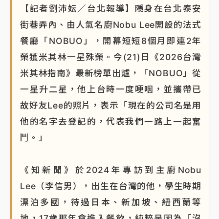
【記者劉沛妘／台北報導】隱身在台北泰安
NBA｜
傳奇名帥驚傳離世！曾以「瘋狂籃球」震撼聯
街巷弄內、由人氣名廚Nobu Lee開設的法式
盟 兩大愛徒向他致
餐廳「NOBUO」，開幕短短8個月即連2年
榮獲米其林一星殊榮。今(21)日《2026台灣
米其林指南》最新榜單出爐，「NOBUO」從
一星升二星，他上台時一度哽咽，並攜帶已
故好友Lee的照片，表示「現在的公司名是用
他的名字去登記的，代表我們一路上一起奮
鬥。」
《知新聞》於2024年專訪到主廚Nobu
Lee（李信男），出生在台灣的他，學生時期
漂泊多國，待過日本、新加坡、紐西蘭等
地，17歲那年會進入餐飲，純粹是因為「沒