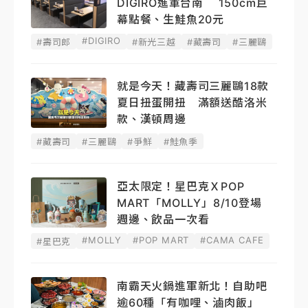
DIGIRO進軍台南 150cm巨
幕點餐、生鮭魚20元
#DIGIRO
#壽司郎
#新光三越
#藏壽司
#三麗鷗
就是今天！藏壽司三麗鷗18款
夏日扭蛋開扭 滿額送酷洛米
款、漢頓周邊
#藏壽司
#三麗鷗
#爭鮮
#鮭魚季
亞太限定！星巴克ＸPOP
MART「MOLLY」8/10登場
週邊、飲品一次看
#MOLLY
#POP MART
#CAMA CAFE
#星巴克
南霸天火鍋進軍新北！自助吧
逾60種「有咖哩、滷肉飯」