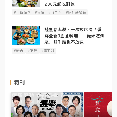
288元起吃到飽
#井賀鍋物
#火鍋
#山牛將
#新莊新餐廳
鮭魚霜淇淋、千層敢吃嗎？爭
鮮全新9創意料理 「從頭吃到
尾」鮭魚頭也不放過
#鮭魚
#爭鮮
#壽司郎
特刊