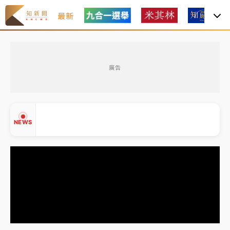
最新
中租控股7月營收創今年新高 前7月獲利成長6%
廣告
獨家｜
和欣客運總裁逝世！少東涉洗錢遭收押 戴手銬
腳鐐提前奔靈堂畫面曝
處置制度大變革！ 證交所今起縮短股票「關禁閉」天
NEWS
數與撮合時間
才續任就飛美國大學面試 清大校長高為元致歉：機會
到來時引起我的好奇
白海豚颱風解除海警 西南風來了！4縣市大雨特報、各
▲
地午後雷雨
▼
分析｜
7月營收甫首破單月9000億元下半年續旺指
標？ 鴻海本週法說法人關注的四大重點