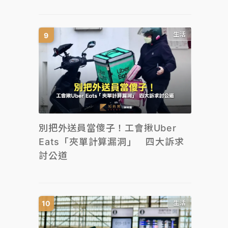
生活
別把外送員當傻子！工會揪Uber
Eats「夾單計算漏洞」 四大訴求
討公道
生活