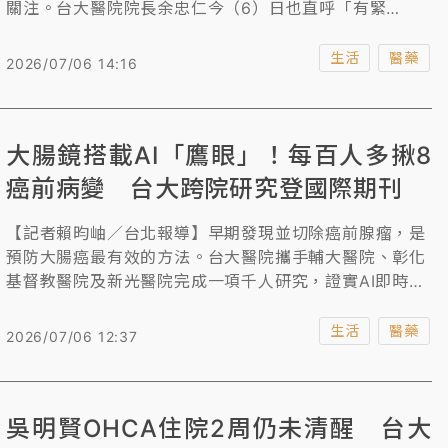
關注。台大醫院院長余忠仁今（6）日也直呼「有緊
張」，在很短的時間內就完成盤查，醫院所轄的國際會議
中心未使用到問題油品，美食街雖有用到公布的品牌，但
生活
醫藥
2026/07/06 14:16
並非相同批號；台北榮總、長庚醫院等院所也表示，經盤
查未使用到問題油品。
大腸鏡搭載AI「鷹眼」！每百人多揪8
癌前病變 台大跨院研究登國際期刊
【記者賴昀岫／台北報導】早期發現並切除癌前腺瘤，是
預防大腸癌最有效的方法。台大醫院攜手輔大醫院、彰化
基督教醫院及新光醫院完成一項千人研究，證實AI即時輔
助大腸鏡，可提升糞便潛血（FIT）陽性高風險族群的腺
瘤偵測率，對降低未來大腸癌發生風險具有重要臨床意
生活
醫藥
2026/07/06 12:37
義，研究成果已刊登於國際權威期刊《JAMA Network
Open》。
吳明賢OHCA住院2周仍未清醒 台大