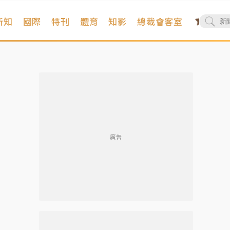
新知
國際
特刊
體育
知影
總裁會客室
廣告