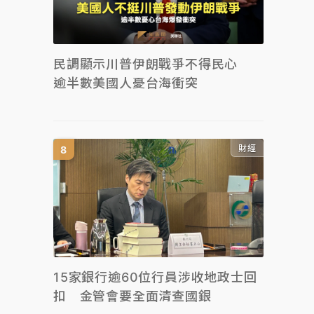
民調顯示川普伊朗戰爭不得民心
逾半數美國人憂台海衝突
財經
15家銀行逾60位行員涉收地政士回
扣 金管會要全面清查國銀