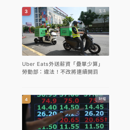
生活
Uber Eats外送薪資「疊單少算」
勞動部：違法！不改將連續開罰
財經