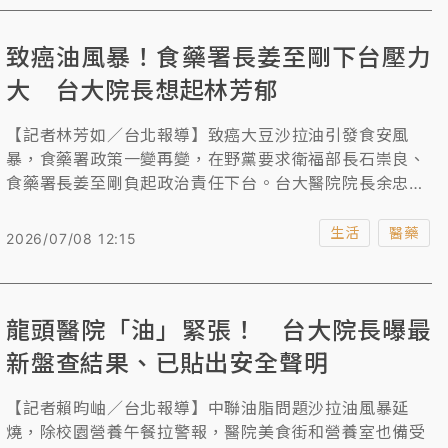
致癌油風暴！食藥署長姜至剛下台壓力
大 台大院長想起林芳郁
【記者林芳如／台北報導】致癌大豆沙拉油引發食安風
暴，食藥署政策一變再變，在野黨要求衛福部長石崇良、
食藥署長姜至剛負起政治責任下台。台大醫院院長余忠仁
表示，姜至剛是反應快速的人，不過事件政治化或擴到多
大都可能發生，尤其即將選舉，政治人物非常敏感，作為
生活
醫藥
2026/07/08 12:15
政務官必須承擔社會意見，希望他挺過去，這也讓他想起
當年的林芳郁。
龍頭醫院「油」緊張！ 台大院長曝最
新盤查結果、已貼出安全聲明
【記者賴昀岫／台北報導】中聯油脂問題沙拉油風暴延
燒，除校園營養午餐拉警報，醫院美食街和營養室也備受