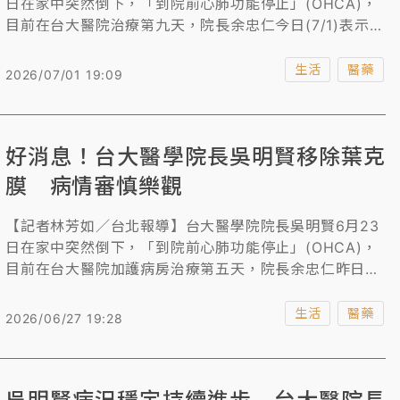
日在家中突然倒下，「到院前心肺功能停止」(OHCA)，
目前在台大醫院治療第九天，院長余忠仁今日(7/1)表示，
吳院長身體底子很好，大部分都恢復得差不多，持續進步
中，剛開始急救按照標準流程採低溫療法，現在已經沒
生活
醫藥
2026/07/01 19:09
有，未證實是否仍在加護病房。
好消息！台大醫學院長吳明賢移除葉克
膜 病情審慎樂觀
【記者林芳如／台北報導】台大醫學院院長吳明賢6月23
日在家中突然倒下，「到院前心肺功能停止」(OHCA)，
目前在台大醫院加護病房治療第五天，院長余忠仁昨日發
布院內信向同仁說明，吳明賢病況穩定，恢復情況持續進
步。媒體今日向多名院內人士了解，吳明賢確實已經移除
生活
醫藥
2026/06/27 19:28
葉克膜，病情進步中，審慎樂觀。