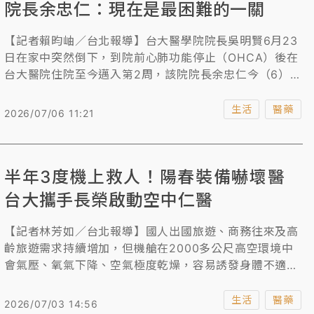
院長余忠仁：現在是最困難的一關
【記者賴昀岫／台北報導】台大醫學院院長吳明賢6月23
日在家中突然倒下，到院前心肺功能停止（OHCA）後在
台大醫院住院至今邁入第2周，該院院長余忠仁今（6）日
表示，吳院長還沒有清醒，「最後最困難的這一關，的確
是在整個神志的恢復」，真的需要等待，也沒有很好的藥
生活
醫藥
2026/07/06 11:21
物能使用，會維持最好的照護，希望吳院長能順利清醒、
等他恢復。
半年3度機上救人！陽春裝備嚇壞醫
台大攜手長榮啟動空中仁醫
【記者林芳如／台北報導】國人出國旅遊、商務往來及高
齡旅遊需求持續增加，但機艙在2000多公尺高空環境中
會氣壓、氧氣下降、空氣極度乾燥，容易誘發身體不適，
醫師多有在機上緊急救助經驗，但有時仍被陽春的醫藥裝
備嚇到。台大醫院與長榮航空今日共同簽署「空中仁醫計
生活
醫藥
2026/07/03 14:56