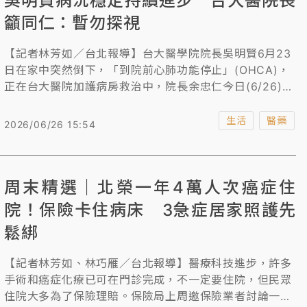
吳明賢病況穩定持續進步 台大醫院長
籲同仁：暫勿探視
【記者林芳如／台北報導】台大醫學院院長吳明賢6月23
日在家中突然倒下，「到院前心肺功能停止」(OHCA)，
正在台大醫院加護病房救治中，院長余忠仁今日(6/26)捎
來好消息，表示經醫療團隊全力照護後，吳明賢病況穩
定，恢復情況持續進步，但呼籲同仁暫時不要前往探視，
生活
醫藥
2026/06/26 15:54
讓醫療團隊能專心照護，也讓吳明賢安心休養。
周末精選｜北榮一年4萬人次癌症住
院！保險卡住病床 3急症居家照護先
鬆綁
【記者林芳如、林巧雁／台北報導】醫療科技進步，許多
手術和癌症化療已可在門診完成，不一定要住院，但民眾
住院大多為了保險理賠。保險局上周邀保險業者討論一日