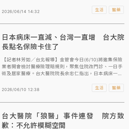
手術險、在宅照護，目前先鎖定「肺炎、尿路感染及軟組
織感染」等三類在宅急症照護去設計新保單，未來不限此
生活
醫藥
2026/06/14 14:32
3種感染症，癌症居家化療暫未納入。 台北榮總一年有12
萬人次住院，其中4萬人次是癌症病人，住院化療占
64%，儘管已有「門診化療」，打4至6小時即可返家，
日本病床一直減、台灣一直增 台大院
多數人堅持住院打化療，否則保險不給付。副院長李偉強
說，門診化療也是癌症治療，門診不代表就「輕症」，住
長點名保險卡住了
院不代表就「重症」。若住院化療能更順暢地轉向門診化
療，對醫學中心處理重症病人的量能會舒緩很多。 至於一
【記者林芳如／台北報導】金管會今日(6/10)將邀集保險
日手術，業者盼衛福部定義清楚，反對所有門診手術都開
業者開會檢討醫療險理賠規則，聚焦住院改門診、一日手
放，也說舊保單已經有個案評估通融機制，因此傾向維持
術及居家醫療。台大醫院院長余忠仁指出，日本病床一直
現行融通機制，不過，衛福部長石崇良指出免住院反而理
在減少，台灣卻一直增加，很多都是形式上住院，醫院正
賠少，喊保險業轉念共創雙贏。
朝向「加速住院流程」及「門診手術化」努力，但需要保
生活
醫藥
2026/06/10 12:38
險業與健保制度共同配合改革。
台大醫院「狼醫」事件連發 院方致
歉：不允許模糊空間