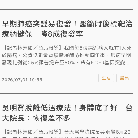
畫」合作備忘錄，盼強化空中醫療應變能量。
早期肺癌突變易復發！醫籲術後標靶治
療納健保 降8成復發率
【記者林芳如／台北報導】我國每5位癌逝病人就有1人死
於肺癌，公費低劑量電腦斷層篩檢推動四年來，肺癌早期
發現比例從25%顯著提升至50%。帶有EGFR基因突變的
患者屬於高復發風險族群，國內肺癌專家共同呼籲接軌國
際治療指引，將術後標靶輔助治療納入健保給付，有助降
生活
醫藥
2026/07/01 19:55
低復發與腦轉移風險，加速實現2030年降低癌症標準化
死亡率三分之一的目標。
吳明賢脫離低溫療法！身體底子好 台
大院長：恢復差不多
【記者林芳如／台北報導】台大醫學院院長吳明賢6月23