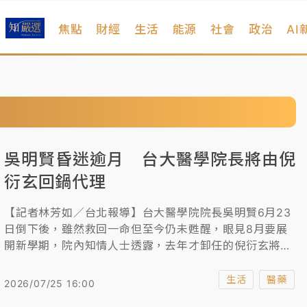
焦點
財經
生活
能源
社會
政治
AI
吳明賢昏迷逾月 台大醫學院長將由倪
衍玄回鍋代理
【記者林芳如／台北報導】台大醫學院院長吳明賢6月23
日倒下後，雖然救回一命但至今仍未甦醒，眼見8月要展
開新學期，院內知情人士透露，去年才卸任的倪衍玄將回
鍋代理台大醫學院院長，人事派令已經下來，自7月27日
起代理，過幾天就會正式對外公告。
生活
醫藥
2026/07/25 16:00