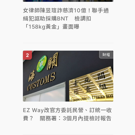
女律師陳昱瑄詐慈濟10億！聯手通
緝犯誆助採購BNT 檢調扣
「158kg黃金」畫面曝
財經
EZ Way改官方委託民營、訂統一收
費？ 關務署：3個月內提檢討報告