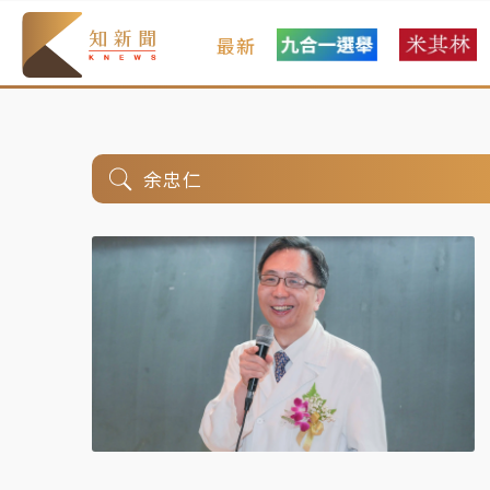
最新
余忠仁