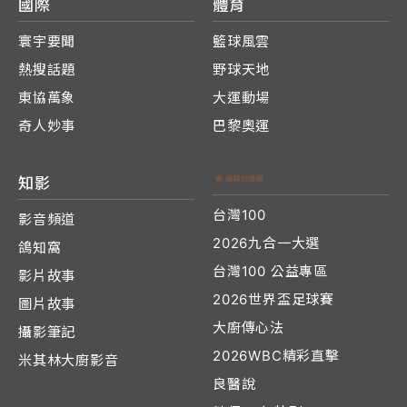
國際
體育
寰宇要聞
籃球風雲
熱搜話題
野球天地
東協萬象
大運動場
奇人妙事
巴黎奧運
知影
台灣100
影音頻道
2026九合一大選
鴿知窩
台灣100 公益專區
影片故事
2026世界盃足球賽
圖片故事
大廚傳心法
攝影筆記
2026WBC精彩直擊
米其林大廚影音
良醫說