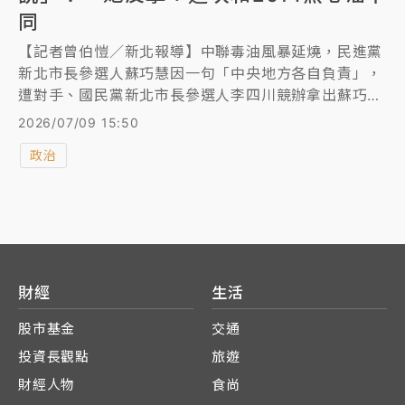
同
【記者曾伯愷／新北報導】中聯毒油風暴延燒，民進黨
新北市長參選人蘇巧慧因一句「中央地方各自負責」，
遭對手、國民黨新北市長參選人李四川競辦拿出蘇巧慧
父親蘇貞昌於2014年的臉書貼文，指當年蘇貞昌對於
2026/07/09 15:50
黑心油事件抨擊馬政府「主政者要拿出具體辦法來解決
政治
問題，讓人民吃的安心」，狠酸蘇巧慧「你爸當年不是
這樣說」。對此，蘇巧慧今天受訪駁斥，當年的黑心油
與今天的問題油並不一樣，前者是不肖廠商進口飼料油
混充，後者是台中在地製程出問題，中央、地方有各自
責任需負。
財經
生活
股市基金
交通
投資長觀點
旅遊
財經人物
食尚