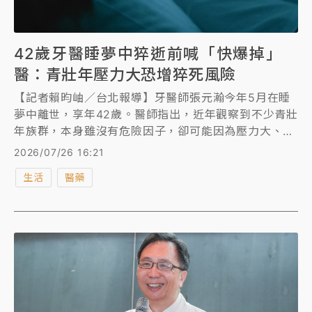
42歲牙醫睡夢中猝逝前喊「快爆掉」
醫：青壯年壓力大恐增猝死風險
【記者賴昀岫／台北報導】牙醫師張元瀚今年5月在睡
夢中離世，享年42歲。醫師指出，近年觀察到不少青壯
年族群，本身雖沒有危險因子，卻可能因為壓力大、睡
眠不足等原因引發心肌梗塞，建議除定期健檢審視心血
2026/07/26 16:21
管問題、三高篩檢或心電圖檢查，或透過睡眠檢查，及
生活
醫藥
早找出潛在風險。