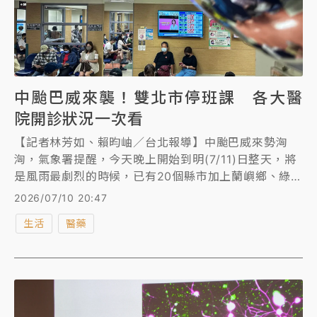
中颱巴威來襲！雙北市停班課 各大醫
院開診狀況一次看
【記者林芳如、賴昀岫／台北報導】中颱巴威來勢洶
洶，氣象署提醒，今天晚上開始到明(7/11)日整天，將
是風雨最劇烈的時候，已有20個縣市加上蘭嶼鄉、綠島
鄉宣布明日停止上班上課。《知新聞》整理雙北市各大
2026/07/10 20:47
醫院7月11日開診資訊如下，民眾外出多注意安全。
生活
醫藥