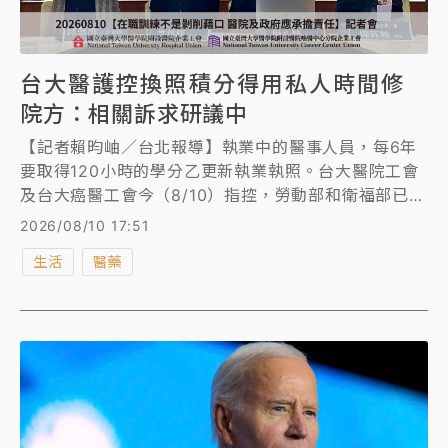
台大醫護控換照積分得用私人時間修
院方：相關訴求研議中
【記者賴昀岫／台北報導】執業中的醫事人員，每6年
要取得120小時的學分乙更新執業執照。台大醫院工會
及台大癌醫工會今（8/10）指控，勞動部和衛福部已先
後函釋，相關受訓時間應計入工時或給予公假，但實務
2026/08/10 17:51
上仍有醫院以「非雇主指派」、「線上課程」等理由拒
生活
醫藥
絕，導致醫事人員只能利用私人休假時間完成。 衛福
部醫事司表示，只要課程內容及積分納入換照所需的
120小時，即使採線上方式，也應給予公假或記錄工
時；台大院方則回應，相關訴求仍在研議中。