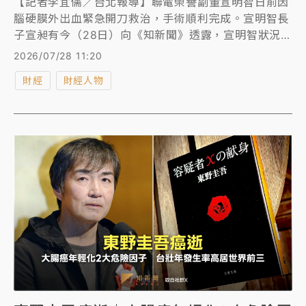
【記者李宜儒／台北報導】聯電榮譽副董宣明智日前因
腦硬膜外出血緊急開刀救治，手術順利完成。宣明智長
子宣昶有今（28日）向《知新聞》透露，宣明智狀況持
續好轉，預計本周就可以拿掉呼吸器。
2026/07/28 11:20
財經
財經人物