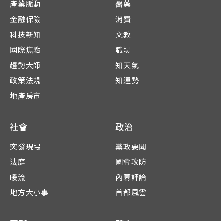
產業脈動
醫藥
金融保險
消費
科技新知
文教
國際焦點
職場
趨勢大師
知天氣
政策法規
知運勢
地產房市
社會
政治
突發現場
黨政要聞
法庭
國會攻防
暖流
內幕評論
地方大小事
首都風雲