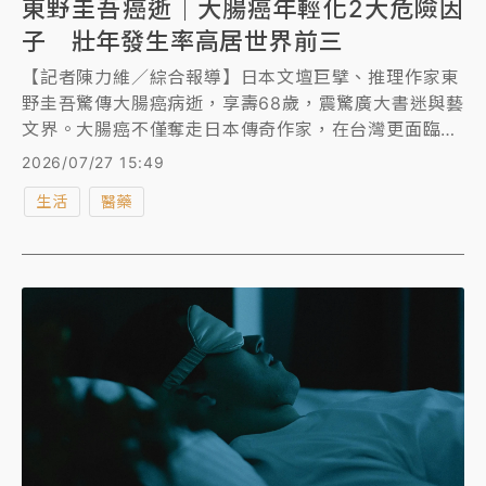
東野圭吾癌逝｜大腸癌年輕化2大危險因
子 壯年發生率高居世界前三
【記者陳力維／綜合報導】日本文壇巨擘、推理作家東
野圭吾驚傳大腸癌病逝，享壽68歲，震驚廣大書迷與藝
文界。大腸癌不僅奪走日本傳奇作家，在台灣更面臨嚴
峻的「年輕化」危機，40至49歲的發生率高居全球前
2026/07/27 15:49
三名。
生活
醫藥