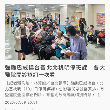
強颱巴威撲台基北北桃明停班課 各大
醫院開診資訊一次看
【記者賴昀岫、林芳如／台北報導】強颱巴威撲台，北
北基桃明（10）日停班停課，也影響民眾就醫安排，有
些醫院全面停止門診，有些則改開颱風特別門診，《知
新聞》整理雙北大醫院的開診資訊，一次看懂最新資
2026/07/09 20:51
訊。