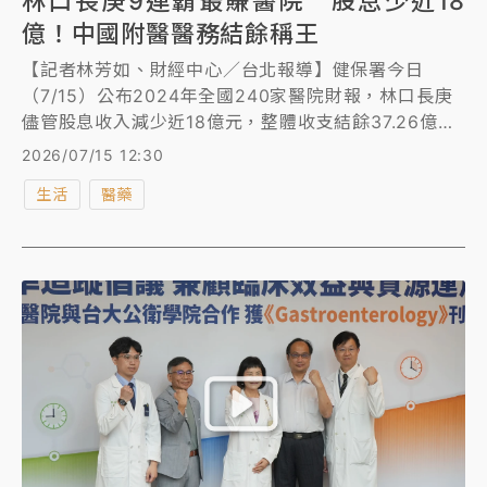
林口長庚9連霸最賺醫院 股息少近18
億！中國附醫醫務結餘稱王
【記者林芳如、財經中心／台北報導】健保署今日
（7/15）公布2024年全國240家醫院財報，林口長庚
儘管股息收入減少近18億元，整體收支結餘37.26億元
比前一年減少19.05億元，依舊9連霸榮登最賺錢醫
2026/07/15 12:30
院，整體結餘排名前十大醫院，台北榮總排第4，和台
生活
醫藥
中榮總名次對調，成大醫院的醫務和非醫務利益都減
少，因此下降2名。單看醫務結餘，中國附醫已連續第
11年第一名。