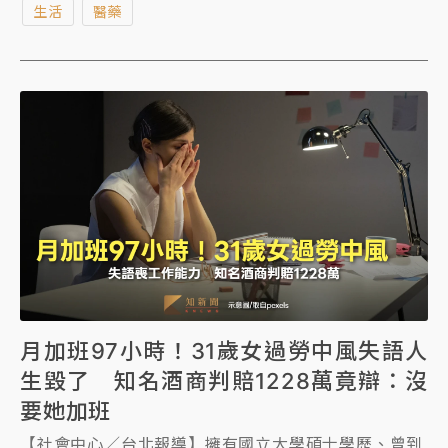
生活
醫藥
胞，再把細胞打回病人體內達到延緩惡化甚至恢復腎功
能。目前正在進行動物實驗，盼三年後進入人體試驗。
月加班97小時！31歲女過勞中風失語人
生毀了 知名酒商判賠1228萬竟辯：沒
要她加班
【社會中心／台北報導】擁有國立大學碩士學歷、曾到