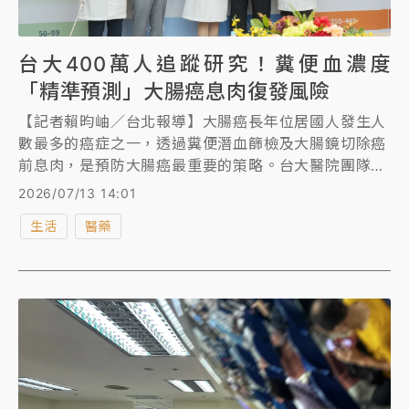
台大400萬人追蹤研究！糞便血濃度
「精準預測」大腸癌息肉復發風險
【記者賴昀岫／台北報導】大腸癌長年位居國人發生人
數最多的癌症之一，透過糞便潛血篩檢及大腸鏡切除癌
前息肉，是預防大腸癌最重要的策略。台大醫院團隊透
過近400萬人大數據研究，證實糞便潛血檢查中的「糞
2026/07/13 14:01
便血紅素濃度」，可作為息肉切除後安排大腸鏡追蹤時
生活
醫藥
程的重要依據，避免低風險的排太密，高風險卻追蹤得
不夠勤，研究成果已刊登於國際消化醫學權威期刊
《Gastroenterology》。