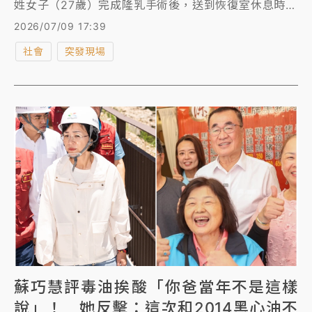
姓女子（27歲）完成隆乳手術後，送到恢復室休息時，
突然失去生命跡象，診所醫護人員察覺有異，隨即報警
2026/07/09 17:39
處理。警消到場時，隨即對徐女施予心肺復甦術
社會
突發現場
（CPR），途中恢復呼吸心跳，送往台大醫院急救。
蘇巧慧評毒油挨酸「你爸當年不是這樣
說」！ 她反擊：這次和2014黑心油不