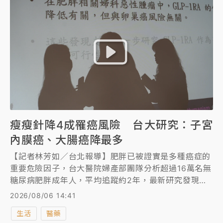
瘦瘦針降4成罹癌風險 台大研究：子宮
內膜癌、大腸癌降最多
【記者林芳如／台北報導】肥胖已被證實是多種癌症的
重要危險因子，台大醫院婦產部團隊分析超過16萬名無
糖尿病肥胖成年人，平均追蹤約2年，最新研究發現，
相較於僅靠飲食或運動減重者，使用GLP-1瘦瘦針者，
2026/08/06 14:41
未來罹患13種肥胖相關癌症的整體風險大幅下降
生活
醫藥
41%，尤其子宮內膜癌和大腸直腸癌下降最顯著。