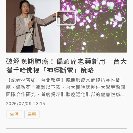
破解晚期肺癌！偏頭痛老藥新用 台大
攜手哈佛揭「神經斷電」策略
【記者林芳如／台北報導】晚期肺癌常面臨抗藥性問
題，導致死亡率難以下降，台大醫院與哈佛大學等跨國
團隊合作研究，首度揭示肺腺癌活化肺部的傷害性感覺
神經，使用偏頭痛老藥結合免疫療法後可抑制傷害性痛
2026/07/09 23:15
覺神經，開啟全新的「斷電」治療策略，提升免疫系統
生活
醫藥
抗癌能力，進而減緩肺腺癌進展。