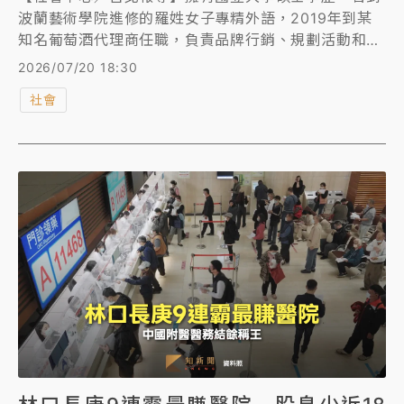
波蘭藝術學院進修的羅姓女子專精外語，2019年到某
知名葡萄酒代理商任職，負責品牌行銷、規劃活動和口
譯，但她因密集籌畫活動、研讀葡萄酒相關知識，還須
2026/07/20 18:30
在假日進修公司指定的課程，導致長期超時工作，任職
社會
4個月就因過勞暈倒送醫，診斷為急性腦中風，年僅31
歲從此失語，且認知受損、右側肢體無力，喪失工作能
力、無法獨自生活，因此向公司提告求償。法院根據羅
女打卡紀錄發現她長期加班，案發前一個月加班就高達
97小時，認定公司對於勞工健康保護有過失，判公司須
賠醫療費、勞動力減損、看護費、精神慰撫金1228萬
元。