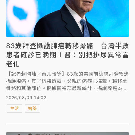
83歲拜登攝護腺癌轉移骨骼 台灣半數
患者確診已晚期！醫：別把排尿異常當
老化
【記者賴昀岫／台北報導】83歲的美國前總統拜登罹患
攝護腺癌，其子杭特透露，父親的癌症已擴散，轉移至
骨骼和其他部位。根據衛福部最新統計，攝護腺癌為男
性癌症發生率第3名。 台灣泌尿科醫學會理事長查岱龍
2026/08/09 14:02
指出，因男性健康意識本就相對不足，加上攝護腺癌與
生活
醫藥
攝護腺肥大症狀類似等因素，台灣約有半數患者確診時
已是第3、4期的晚期。