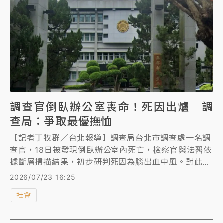
調查官倒臥辦公室喪命！死因出爐 調
查局：爭取最優撫恤
【記者丁牧群／台北報導】調查局台北市調查處一名調
查官，18日被發現倒臥辦公室內死亡，檢察官與法醫依
據斷層掃描結果，初步研判死因為腦出血中風。對此，
調查局表示會在規範內，盡力幫這位同仁爭取最優遇的
2026/07/23 16:25
撫卹。
社會