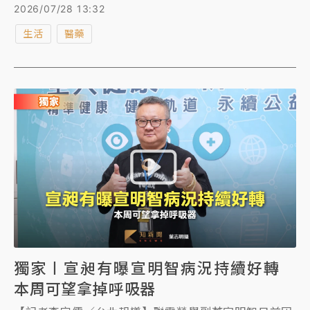
保險業受訪者應酬飲酒壓力居冠，其次為軍公教人員。
2026/07/28 13:32
不少人以為保健食品、草藥偏方可以補肝，但其實反而
生活
醫藥
可能成為傷肝行為。衛福部國健署呼籲，自114年8月1
日起擴大成人預防保健服務B、C型肝炎篩檢年齡範
圍，1986年前出生至79歲民眾皆可終身接受一次免費
篩檢，220萬名青壯年族群可提早接受篩檢。
獨家〡宣昶有曝宣明智病況持續好轉
本周可望拿掉呼吸器