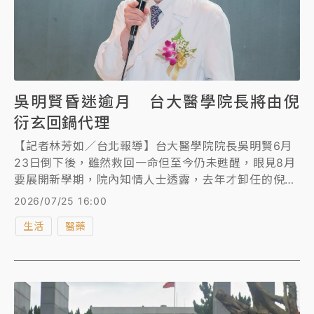
吳明賢昏迷逾月 台大醫學院長將由倪
衍玄回鍋代理
【記者林芳如／台北報導】台大醫學院院長吳明賢6月
23日倒下後，雖然救回一命但至今仍未甦醒，眼見8月
要展開新學期，院內知情人士透露，去年才卸任的倪衍
玄將回鍋代理台大醫學院院長，人事派令已經下來，自
2026/07/25 16:00
7月27日起代理，過幾天就會正式對外公告。
生活
醫藥