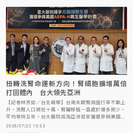
扭轉洗腎命運新方向！腎細胞擴增萬倍
打回體內 台大領先亞洲
【記者林芳如／台北報導】台灣末期腎病盛行率不斷上
升，洗腎人口將近十萬，腎臟移植一直處於僧多粥少，
平均等待五年。台大醫院成為亞洲首家獲選參與美國
ARPA-H再生醫學計畫，希望從病人腎臟取出少量細
2026/07/23 13:53
胞，利用技術擴增一萬倍而且是具備高再生潛力的細