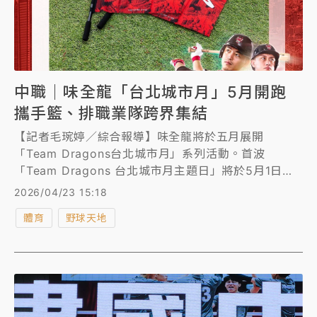
中職｜味全龍「台北城市月」5月開跑
攜手籃、排職業隊跨界集結
【記者毛琬婷／綜合報導】味全龍將於五月展開
「Team Dragons台北城市月」系列活動。首波
「Team Dragons 台北城市月主題日」將於5月1日降
臨。今年味全龍特別邀請同樣以台北為家的2支職業勁
2026/04/23 15:18
旅「台北台新戰神」與「台北伊斯特職業排球隊」跨界
體育
野球天地
集結，並邀請HBL冠軍雙強松山高中及陽明高中擔任開
球嘉賓。