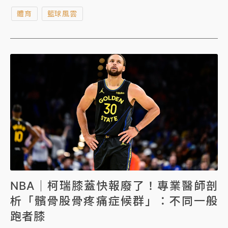
車，沒想到布克卻在最後關頭連續「放槍」，最終里拉
體育
籃球風雲
德神復出一舉摘下第3座三分球大賽冠軍，成為史上第3
人。
NBA｜柯瑞膝蓋快報廢了！專業醫師剖
析「髕骨股骨疼痛症候群」：不同一般
跑者膝