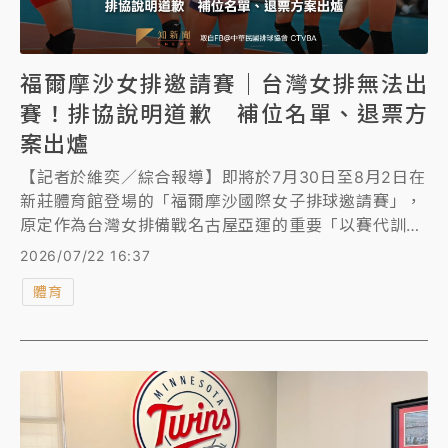
福爾摩沙女排邀請賽｜台灣女排無法出
賽！排協說明道歉 補位名單、退票方
案出爐
【記者於維奕／綜合報導】即將於7月30日至8月2日在
新莊體育館登場的「福爾摩沙國際女子排球邀請賽」，
原定作為台灣女排備戰名古屋亞運的重要「以賽代訓」
賽事，突生變數。中華民國排球協會今（22）日證實，
2026/07/22 16:37
接獲國際排球總會（FIVB）回函告知，台灣與中國香港
體育
隊因屬於「國家代表隊」，不符賽事規範而無法參賽。
對此，排協表示責無旁貸並公開向全體選手與球迷致
歉，同時宣布即日起啟動免手續費全額退票機制。