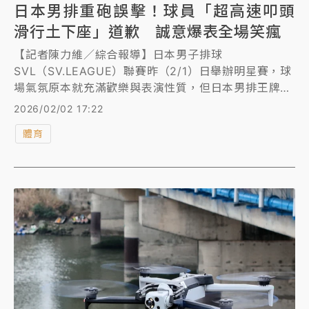
日本男排重砲誤擊！球員「超高速叩頭
滑行土下座」道歉 誠意爆表全場笑瘋
【記者陳力維／綜合報導】日本男子排球
SVL（SV.LEAGUE）聯賽昨（2/1）日舉辦明星賽，球
場氣氛原本就充滿歡樂與表演性質，但日本男排王牌接
應（OP）、目前效力於大阪BLUTEON球隊的明星球員
2026/02/02 17:22
「西田有志」，差點把明星賽變成了一場「道歉天花
體育
板」歡樂秀。西田在一次招牌的強力發球中，不慎擊中
場邊待命的女性工作人員，沒想到西田有志旋即衝向受
害女子，接著筆直五體投地、叩頭高速滑行到女子面
前，然後接著「土下座」跪拜致歉，整套動作行雲流
水、超絲滑，一場意外「肇事」變成全場爆笑！