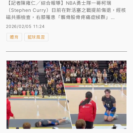
【記者陳雍仁／綜合報導】NBA勇士隊一哥柯瑞
（Stephen Curry）日前在對活塞之戰提前傷退，經核
磁共振檢查，右膝罹患「髕骨股骨疼痛症候群」
（Patellofemoral pain syndrome），《知新聞》特
2026/02/05 11:24
別邀請台灣骨科權威、台灣運動醫學會前理事長葉文凌
體育
籃球風雲
教授撰文介紹此病症，葉文凌強調柯瑞的「髕骨股骨疼
痛症候群」不同於一般俗稱的「跑者膝」，他甚至示警
認為柯瑞已到了該急流勇退的時候了。