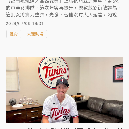
【記者毛琬婷／高雄報導】上屆杭州亞運僅拿下第6名
的中華女排隊，這次陣容再提升，總教練鄧衍敏認為，
這批女將實力整齊，先發、替補沒有太大落差，她說：
「這次大家都很有共識，都想要衝進頒獎台上面。」
2026/07/09 16:01
體育
大運動場