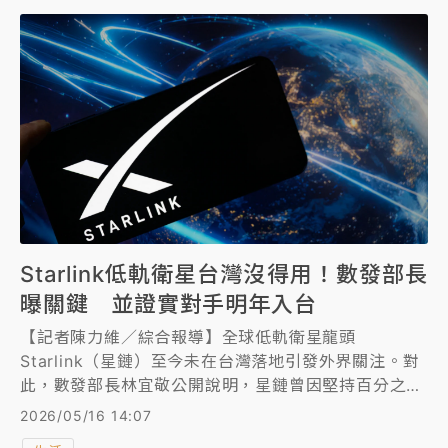
Starlink低軌衛星台灣沒得用！數發部長
曝關鍵 並證實對手明年入台
【記者陳力維／綜合報導】全球低軌衛星龍頭
Starlink（星鏈）至今未在台灣落地引發外界關注。對
此，數發部長林宜敬公開說明，星鏈曾因堅持百分之百
獨資而與NCC協商破局，加上台灣4G、5G覆蓋率已逾
2026/05/16 14:07
99%，星鏈暫未將台灣列為高優先市場。不過，林宜敬