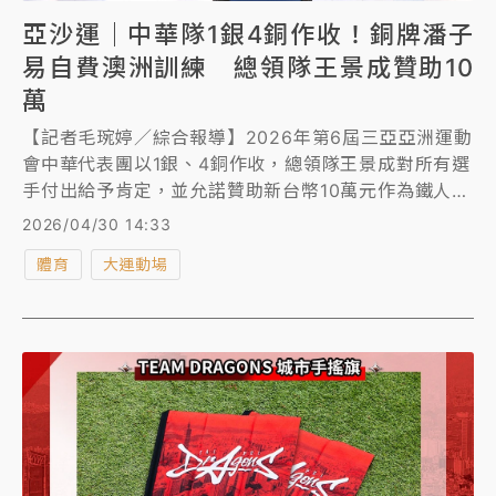
亞沙運｜中華隊1銀4銅作收！銅牌潘子
易自費澳洲訓練 總領隊王景成贊助10
萬
【記者毛琬婷／綜合報導】2026年第6屆三亞亞洲運動
會中華代表團以1銀、4銅作收，總領隊王景成對所有選
手付出給予肯定，並允諾贊助新台幣10萬元作為鐵人三
項選手潘子易的訓練經費。
2026/04/30 14:33
體育
大運動場