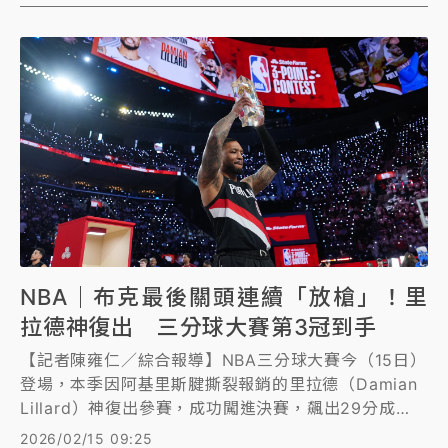
NBA｜布克最後關頭連續「放槍」！里
拉德神復出 三分球大賽第3冠到手
【記者陳雍仁／綜合報導】NBA三分球大賽今（15日）
登場，本季因阿基里斯腱撕裂報銷的里拉德（Damian
Lillard）神復出參賽，成功闖進決賽，飆出29分成
績，原本差點被太陽球星布克（Devin Booker）超
2026/02/15 09:25