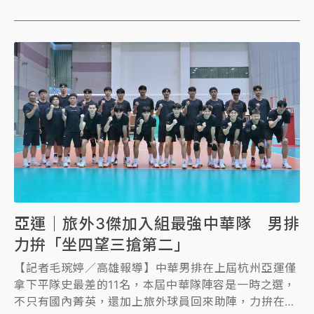
長蔣萬安表示，各界有好的意見，都會來參考。
亞運｜旅外3傑加入組最強中華隊 男排
力拚「坐四望三搶第二」
【記者毛琬婷／高雄報導】中華男排在上屆杭州亞運僅
拿下平隊史最差的11名，本屆中華隊陣容是一時之選，
不只有國內菁英，還加上旅外球員回來助陣，力拚在名