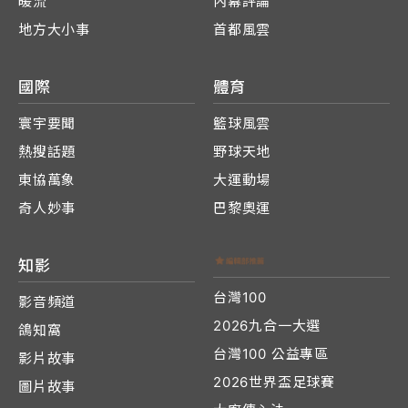
暖流
內幕評論
地方大小事
首都風雲
國際
體育
寰宇要聞
籃球風雲
熱搜話題
野球天地
東協萬象
大運動場
奇人妙事
巴黎奧運
知影
台灣100
影音頻道
2026九合一大選
鴿知窩
台灣100 公益專區
影片故事
2026世界盃足球賽
圖片故事