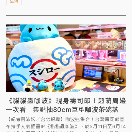
生活
也帶來好消息，強調星鏈最大的競爭對手Amazon
LEO，預計於明年上半年在台提供商業服務，而另一家
低軌衛星公司AST SpaceMobile也已與台灣大哥大簽
署合作備忘錄。這兩家業者皆願意配合台灣現行法規，
未來將大幅提升台灣的通訊韌性與國家安全。
《貓貓蟲咖波》現身壽司郎！超萌周邊
一次看 集點抽80cm巨型咖波茶碗蒸
【記者劉沛妘／台北報導】咖波迷集合！台灣壽司郎宣
布攜手人氣插畫IP《貓貓蟲咖波》，於5月11日至6月14