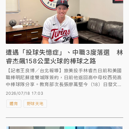
遭遇「投球失憶症」、中職3度落選 林
睿杰飆158公里火球的棒球之路
【記者王良博／台北報導】旅美投手林睿杰日前和美國
職棒明尼蘇達雙城隊簽約，日前他返回高中母校西苑高
中棒球隊分享。教育部次長張廖萬堅今（18）日發文介
紹林睿杰的棒球之路，談及他高中時遭遇「投球失憶
2026/07/18 17:03
症」，甚至3次參加中職選秀都落選，卻從未因挫折停
體育
野球天地
止學習，不但接觸運動科學、一度改當野手，也努力練
習口語表達、接觸排球等其他運動，還進入成大研究所
學習。 最終，林睿杰因擔任美國職棒球星的翻譯，而
走上旅美之路，更在美國職棒選秀聯盟投出158公里火