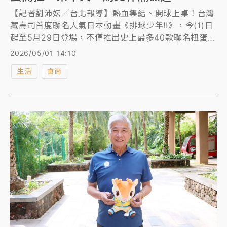
【記者劉沛妘／台北報導】熱血集結、開球上桌！台灣
藏壽司首度聯名人氣日本動畫《排球少年!!》，今(1)日
起至5月29日登場，不僅推出史上最多40款聯名扭蛋，
壓克力吊飾、馬口鐵徽章胸針通通有，還有兩波滿額贈
2026/05/01 14:10
接力登場，票卡夾、馬克杯等你帶回家。另外，藏壽司
生活
食尚
更於全台5間門市打造限定主題店，地點曝光。