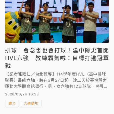
排球｜會念書也會打球！建中隊史首闖
HVL六強 教練霸氣喊：目標打進冠軍
戰
【記者陳雍仁／台北報導】114學年度HVL（高中排球
聯賽）最終六強，將在3月27日起一連三天於臺灣體育
運動大學體育館舉行，男、女六強共12支球隊，將展開
激烈競爭，其中名校建國中學隊史首次闖進男子組六
2026/03/24 16:23
強，但教練蔡家豪不滿足，霸氣喊話：「目標打進冠軍
體育
大運動場
戰！」