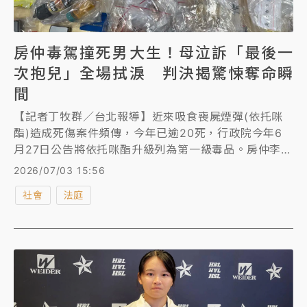
房仲毒駕撞死男大生！母泣訴「最後一
次抱兒」全場拭淚 判決揭驚悚奪命瞬
間
【記者丁牧群／台北報導】近來吸食喪屍煙彈(依托咪
酯)造成死傷案件頻傳，今年已逾20死，行政院今年6
月27日公告將依托咪酯升級列為第一級毒品。房仲李家
岳2024年5月10日吸了喪屍煙彈開車，在新北淡水區
2026/07/03 15:56
連撞3部機車，害22歲陳姓男大生慘死、2名騎士骨
社會
法庭
折。士林地院國民法官庭昨（2日）辯論，陳母抱著兒
子生前熱愛的排球，當庭泣訴案發當天早上她像兒子小
時候一樣擁抱他，不料竟天人永隔。陳母哀痛說：「早
知道是最後一次，我一定不會放手。」庭內公訴檢察官
與旁聽席民眾都紅了眼眶。士院今依不能安全駕駛致人
於死判李家岳8年6月徒刑。