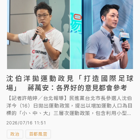
球，寫下勵志的棒球故事。
沈伯洋拋運動政見「打造國際足球
場」 蔣萬安：各界好的意見都會參考
【記者許皓婷／台北報導】民進黨台北市長參選人沈伯
洋今（16）日拋出運動政策，提出以增加運動人口為目
標的「小、中、大」三層次運動政策，包含利用小型公
園、健身小巴到社區、河濱地建設運動場地、每區新設
2026/07/16 11:51
3至5處小型特色據點，並建設國際級足球場及超級市民
政治
首都風雲
運動中心等方式，打造無限城運動聯盟。對此，台北市