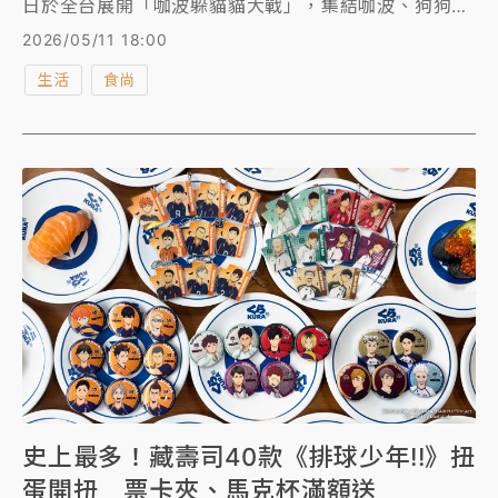
日於全台展開「咖波躲貓貓大戰」，集結咖波、狗狗、
小雞、兔兔等經典角色，推出多款聯名餐點與限定周
2026/05/11 18:00
邊，還能集點參加抽獎，把高度達80cm的咖波茶碗蒸
生活
食尚
抱枕帶回家！粉絲更不能錯過全台6家主題店，手刀衝
了！
史上最多！藏壽司40款《排球少年!!》扭
蛋開扭 票卡夾、馬克杯滿額送