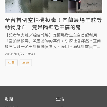
全台首例空拍機投毒！宜蘭農場羊駝等
動物身亡 竟是隔壁老王搞的鬼
【記者陳力維／綜合報導】宜蘭縣發生全台首起利用
「空拍機投毒」殺害動物的案件，引發社會譁然。宜蘭
縣三星鄉一名王姓農場負責人，僅因不滿徐姓前員工跳
槽至冬山鄉另一間與其競爭的休閒農場，竟心生報復，
2026/01/27 18:41
三度操控空拍機飛入對方園區投放毒餌，造成多隻動物
社會
法庭
慘死。宜蘭地檢署偵結後，依違反《動物保護法》及
《刑法》毀損罪將王男提起公訴，並建請法院從重量
刑。
財經
生活