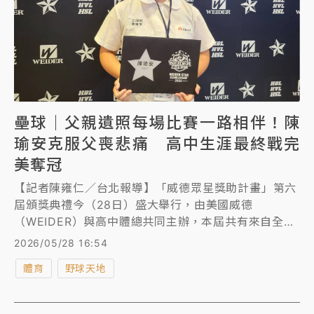
壘球｜父親遺照每場比賽一路相伴！陳
瑜安克服父喪悲痛 高中生涯最終戰完
美奪冠
【記者陳雍仁／台北報導】「威德眾星獎助計畫」第六
屆頒獎典禮今（28日）盛大舉行，由美國威德
（WEIDER）與高中體總共同主辦，本屆共有來自全台
各校133位優秀高中運動員獲獎，其中今年高中女壘聯
2026/05/28 16:54
賽冠軍丹鳳高中強打陳瑜安，克服父喪悲痛，每場比賽
體育
野球天地
都帶著父親遺照出賽，最終在高中生涯最終戰完美奪
冠，今在頒獎典禮上談起父親離世，陳瑜安依舊忍不住
紅了眼眶。