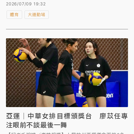
古屋打出佳績，總教練黃宏裕說：「目標坐四望三搶第
2026/07/09 19:32
二，第一的話可能還要看運氣，也要看球員的臨場反
體育
大運動場
應。」
亞運｜中華女排目標頒獎台 廖苡任專
注眼前不談最後一舞