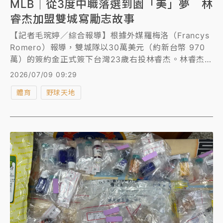
MLB｜從3度中職落選到園「美」夢 林
睿杰加盟雙城寫勵志故事
【記者毛琬婷／綜合報導】根據外媒羅梅洛（Francys
Romero）報導，雙城隊以30萬美元（約新台幣 970
萬）的簽約金正式簽下台灣23歲右投林睿杰。林睿杰過
去曾深受「投球失憶症」折磨，且3度叩關中職選秀都
2026/07/09 09:29
遺憾落選，如今成功挺過低潮、一圓職棒夢，更直接一
體育
野球天地
舉躍上美國職棒大聯盟（MLB）的舞台。