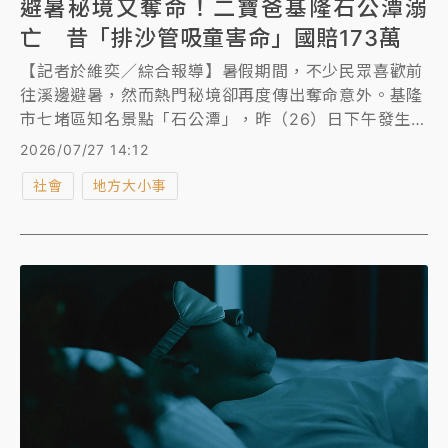
避暑秘境又奪命！二寶爸基隆石公潭溺
亡 昔「排沙管吸童害命」國賠173萬
【記者於維奕／綜合報導】暑假期間，不少民眾喜歡前
往溪邊避暑，然而熱門秘境卻再度傳出奪命意外。基隆
市七堵區知名景點「石公潭」，昨（26）日下午發生一
起嚴重溺水事件。一名53歲朱姓男子帶著妻子與兩名幼
2026/07/27 14:12
童前往戲水，朱男跳入水中後便未再浮起，經熱心民眾
社會
地方大小事
拉上岸並由警消送醫搶救，仍於今（27）日凌晨宣告不
治。