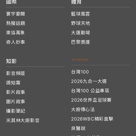
國際
體育
寰宇要聞
籃球風雲
熱搜話題
野球天地
東協萬象
大運動場
奇人妙事
巴黎奧運
知影
台灣100
影音頻道
2026九合一大選
鴿知窩
台灣100 公益專區
影片故事
2026世界盃足球賽
圖片故事
大廚傳心法
攝影筆記
2026WBC精彩直擊
米其林大廚影音
良醫說