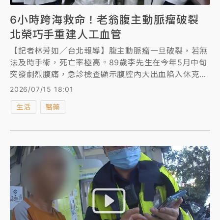
6小時跨海救命！老翁腹主動脈瘤破裂
北榮巧手重建人工血管
【記者林芳如／台北報導】腹主動脈瘤一旦破裂，若無
法及時手術，死亡率極高。89歲李先生在今年5月中旬
突發劇烈腹痛，急診檢查顯示腹腔內大出血陷入休克，
加上患有血小板低下紫斑症，術中極易大出血。 台北
2026/07/15 18:01
榮總攜手金門醫院克服離島醫療資源，本島快遞血液到
生活
醫藥
金門，手工重建大型人工血管，完成金門首例腹主動脈
瘤破裂重建手術。李老先生6月後送北榮持續復健，如
今已可下床行走，明天將開心返回金門。