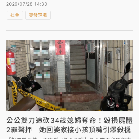
不睦積怨已久，加上近期媳婦跟兒子鬧離婚，才會氣憤
2026/07/28 14:30
殺人。新北地檢署昨複訊後，依殺人、毀損屍體等罪向
社會
突發現場
法院聲請羈押禁見獲准。不過一名自稱死者閨密兼同事
的網友發文控訴，死者丈夫長期外遇、棄妻女不顧，死
者一人身兼兩份工作獨撐養家，卻長期遭公公期經濟壓
榨與言語暴力，「一家人都知道兒子已經在台中外遇但
還是縱容，全家都是惡魔」，甚至公公昨還在孩子面前
行兇，閨密希望司法嚴懲加害者，還死者與孩子一個公
道。
公公雙刀追砍34歲媳婦奪命！毀損屍體
2罪聲押 她回婆家接小孩頂嘴引爆殺機