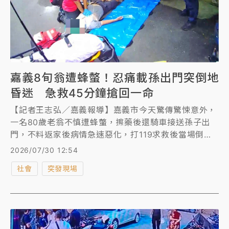
嘉義8旬翁遭蜂螫！忍痛載孫出門突倒地
昏迷 急救45分鐘搶回一命
【記者王志弘／嘉義報導】嘉義市今天驚傳驚悚意外，
一名80歲老翁不慎遭蜂螫，擦藥後還騎車接送孫子出
門，不料返家後病情急速惡化，打119求救後當場倒地
失去呼吸心跳。警消趕抵迅速施予CPR、2支強心針，
2026/07/30 12:54
經送醫搶救，所幸45分鐘後恢復生命徵象，鬼門關前走
社會
突發現場
一遭。