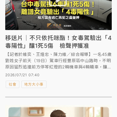
移送片｜不只依托咪酯！女毒駕驗出「4
毒陽性」釀1死5傷 檢聲押獲准
【記者於維奕、王煌忠、陳力維／綜合報導】一名45歲
劉姓女子前天（19日）駕車行經豐原區中山路時，不明
原因猛烈追撞前方停等紅燈的2輛機車與4輛轎車，釀1
死5傷。劉女經唾液檢測驗出依托咪酯等4種毒品陽性反
2026/07/21 07:40
應，檢方認為劉女有逃亡及反覆實行毒駕犯罪之虞聲請
社會
地方大小事
羈押，法官昨晚（20日）裁定羈押。