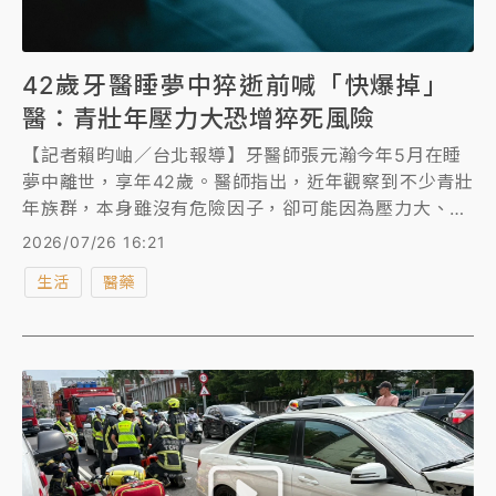
42歲牙醫睡夢中猝逝前喊「快爆掉」
醫：青壯年壓力大恐增猝死風險
【記者賴昀岫／台北報導】牙醫師張元瀚今年5月在睡
夢中離世，享年42歲。醫師指出，近年觀察到不少青壯
年族群，本身雖沒有危險因子，卻可能因為壓力大、睡
眠不足等原因引發心肌梗塞，建議除定期健檢審視心血
2026/07/26 16:21
管問題、三高篩檢或心電圖檢查，或透過睡眠檢查，及
生活
醫藥
早找出潛在風險。