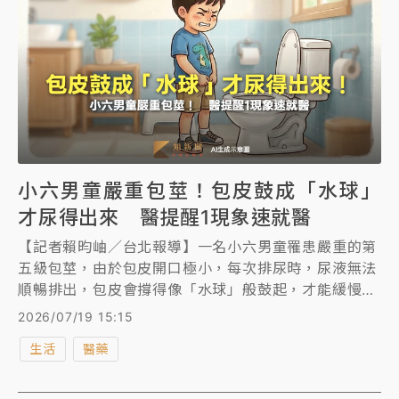
小六男童嚴重包莖！包皮鼓成「水球」
才尿得出來 醫提醒1現象速就醫
【記者賴昀岫／台北報導】一名小六男童罹患嚴重的第
五級包莖，由於包皮開口極小，每次排尿時，尿液無法
順暢排出，包皮會撐得像「水球」般鼓起，才能緩慢流
出。長期的尿液與尿垢堆積導致嚴重發炎，包皮甚至硬
2026/07/19 15:15
化到觸感猶如「鱷魚皮」，甚至需要先服用藥物1個月
生活
醫藥
後才能順利完成手術。