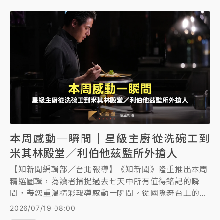
本周感動一瞬間｜星級主廚從洗碗工到
米其林殿堂／利伯他茲監所外搶人
【知新聞編輯部／台北報導】《知新聞》隆重推出本周
精選圖輯，為讀者捕捉過去七天中所有值得銘記的瞬
間，帶您重溫精彩報導感動一瞬間。從國際舞台上的重
大事件，到台灣各角落的溫馨日常，透過影像的溫度與
2026/07/19 08:00
力量，訴說著不為人知的故事，呈現最真實的社會脈