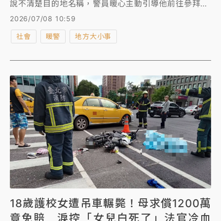
說不清楚目的地名稱，警員暖心主動引導他前往參拜地
點，事後巡經現場時又發現老翁神情茫然，獨自在廟埕
2026/07/08 10:59
前徘徊，進一步關懷後確認其迷失方向，隨即帶返派出
社會
暖警
地方大小事
所並聯繫家人，家屬趕抵後表示，老翁有輕微失智情
形，當天趁家人未注意獨自外出，所幸遇上細心警員即
時伸出援手，才避免意外發生。
18歲護校女遭吊車輾斃！母求償1200萬
竟免賠 淚控「女兒白死了」法官冷血