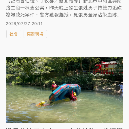
【記者曾伯愷、丁牧群／新北報導】新北市中和區興南
路二段一棟舊公寓，昨天晚上發生張姓男子持雙刀追砍
媳婦致死案件。警方獲報趕抵，見張男全身沾染血跡，
情緒激動喊著「人不是我殺的」，警方在他包內搜獲雙
2026/07/27 20:11
刀，但血跡已清洗過，當場上銬帶回查辦，警詢後依
社會
突發現場
《刑法》殺人罪嫌送辦。新北地檢署複訊後，認為張男
涉犯殺人、毀損屍體等罪，犯罪嫌疑重大，觸犯重罪且
有逃亡、湮滅證據之虞，今晚7時許向法院聲請羈押禁
見。