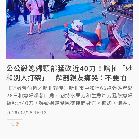
公公殺媳婦頸部猛砍近40刀！瞎扯「她
和別人打架」 解剖親友痛哭：不要怕
【記者曾伯愷／新北報導】新北市中和區66歲張姓老翁
26日和媳婦爆發口角，怒持水果刀和生魚片刀猛砍媳婦
頸部近40刀，導致媳婦倒臥樓梯間身亡。據悉，張姓老
翁疑因要兒媳離婚，遭媳婦嗆，「干你屁事」，怒火中
2026/07/28 15:12
燒行兇，離譜的是，警方獲報趕抵，老翁看到警方一度
社會
辯稱，是看到媳婦跟陌生男子打架，上前幫忙擋刀，衣
服才沾染血跡，直到偵訊時，才改口不滿媳婦不願離婚