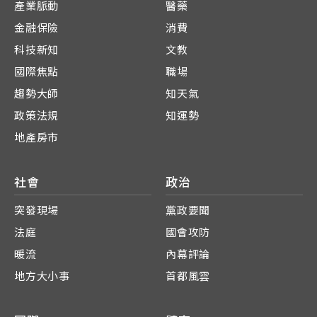
產業脈動
醫藥
金融保險
消費
科技新知
文教
國際焦點
職場
趨勢大師
知天氣
政策法規
知運勢
地產房市
社會
政治
突發現場
黨政要聞
法庭
國會攻防
暖流
內幕評論
地方大小事
首都風雲