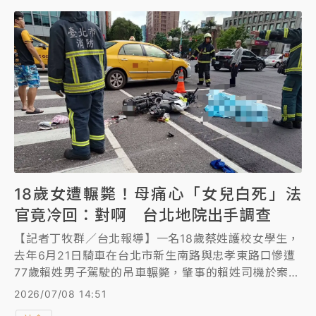
業管理威嚇工具，應受負面的社會與法律評價。此案引
發各界熱議，有人稱讚林孟皇「人權法官」，但不少法
官在內部「法官論壇」發文質疑判決，還有法官貼出離
職員工爆料徐女當晚接大夜班遲到1小時，半夜還跑去
辦公室睡覺，把需要冷藏的鮮食放在常溫2小時，導致
進貨的鮮食全部報廢的內容，點名「孟皇兄」質疑他的
判決。
18歲女遭輾斃！母痛心「女兒白死」法
官竟冷回：對啊 台北地院出手調查
【記者丁牧群／台北報導】一名18歲蔡姓護校女學生，
去年6月21日騎車在台北市新生南路與忠孝東路口慘遭
77歲賴姓男子駕駛的吊車輾斃，肇事的賴姓司機於案發
4個月後過世，刑事部分因此獲不起訴，因家人拋棄繼
2026/07/08 14:51
承，蔡母轉而對吊車公司求償1200萬元，卻遭判敗