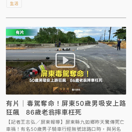
生活
動。
有片｜毒駕奪命！屏東50歲男吸安上路
狂飆 86歲老翁摔車枉死
【記者王志弘／屏東報導】屏東縣九如鄉昨天驚傳死亡
車禍！有名50歲男子騎車行經無號誌路口時，與另名