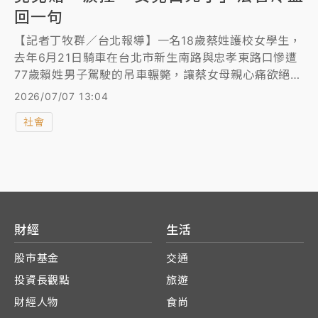
回一句
【記者丁牧群／台北報導】一名18歲蔡姓護校女學生，
去年6月21日騎車在台北市新生南路與忠孝東路口慘遭
77歲賴姓男子駕駛的吊車輾斃，讓蔡女母親心痛欲絕，
肇事司機於案發4個月後過世，刑事部分被控過失致死
2026/07/07 13:04
罪因此不起訴，蔡女家屬另提出民事訴訟，向吊車公司
社會
金昶吉求償1200萬元，然而蔡女母親怒控日前開庭
時，法官趙子榮不僅當庭告知全部封殺她求償的扶養
費，還在她怒問「女兒就這樣白白犧牲了嗎」，冷血回
「對啊」。台北地院審理後，認為吊車公司僅需賠蔡母
喪葬費、精神慰撫金和機車維修費近300萬元，但因蔡
母已領得700萬元強制險，判吊車公司免賠。
財經
生活
股市基金
交通
投資長觀點
旅遊
財經人物
食尚