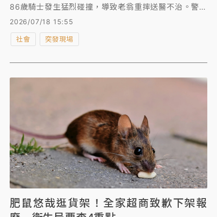
86歲騎士發生猛烈碰撞，導致老翁重摔送醫不治。警方
當場揪出毒駕奪命的惡行，全案依過失致死等罪嫌送
2026/07/18 15:55
辦。
社會
突發現場
肥鼠悠哉逛貨架！全家超商致歉下架報