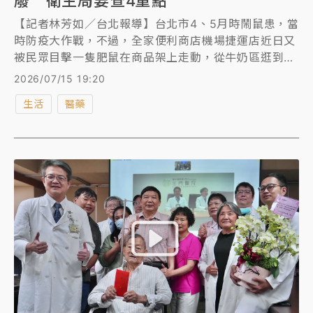
廢 衛生局要查4重點
【記者林芳如／台北報導】台北市4、5月時鬧鼠患，當
時防疫大作戰，不過，全家便利商店機場捷運店近日又
被民眾目擊一隻肥鼠在商品架上走動，從牛奶區逛到微
波食品、三明治。北市衛生局今日(7/15)表示將派員稽
2026/07/15 19:20
查人員衛生、食材處理、病媒防治與作業場所衛生，超
生活
醫藥
商則致歉說明，受影響區域及上下層貨架之商品已立即
下架廢棄處理。