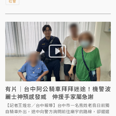
社會
訴。蔡母近日痛心揭露，法官趙子榮於開庭時，告知將
全部封殺她求償的扶養費，還在她怒問「女兒就這樣白
死了嗎」，冷血回「對啊」，更問她「有那麼難過
嗎」？引發譁然。對此台北地院回應，對於承審法官於
表達時使處於喪女悲痛的原告感受不被理解，甚至產生
羞辱、二度傷害之感，深表遺憾，將引以為鑑，提醒法
官以審慎、溫和、審慎、具同理心的方式進行法庭溝
通，使人民感受到被尊重。蔡母今發聲明，指出北院判
決的2大錯誤。
有片｜台中阿公騎車拜拜迷途！機警波
麗士神預感發威 伸援手家屬急謝
【記者王煌忠／台中報導】台中市一名熊姓老翁日前獨
自騎車外出，途中向警方詢問前往廟宇的路線，卻遲遲