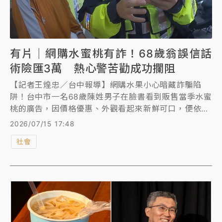
有片｜網購水蜜桃有詐！68歲翁誤信話
術險匯3萬 熱心警苦勸成功攔阻
【記者王煌忠／台中報導】網購水果小心暗藏詐騙陷
阱！台中市一名68歲陳姓男子在臉書看到販售當季水蜜
桃的廣告，因價格優惠、外觀看起來新鮮可口，便依指
示下單購買，未料卻遭詐騙集團以「帳戶異常」、「實
2026/07/15 17:48
名認證」為由，要求匯款3萬元，甚至還被要誘騙申辦
社會
提款卡，所幸郵局行員察覺有異，立即通報警方到場協
助，成功攔阻這起假網購真詐財案件，保住陳男辛苦積
蓄。