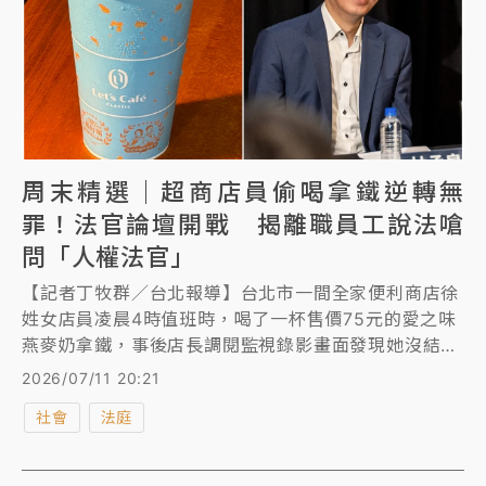
周末精選｜超商店員偷喝拿鐵逆轉無
罪！法官論壇開戰 揭離職員工說法嗆
問「人權法官」
【記者丁牧群／台北報導】台北市一間全家便利商店徐
姓女店員凌晨4時值班時，喝了一杯售價75元的愛之味
燕麥奶拿鐵，事後店長調閱監視錄影畫面發現她沒結
帳，報警處理，法院一審依業務侵占罪判徐女3月徒
2026/07/11 20:21
刑、得易科罰金9萬元，她上訴後由林孟皇擔任高等法
社會
法庭
院受命法官，合議庭認為徐女連續值班精神不濟，一時
疏忽漏未結帳，難認有侵占意圖，日前改判無罪確定。
林孟皇在判決書中重批該店雇主將國家司法資源作為企