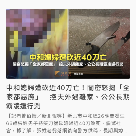
還嗆聲才行兇。檢察官上午會同法醫解剖死者遺體，死
者親友到場，痛哭喊著死者名字，「不要怕，我們都在
這裡陪妳」。
中和媳婦遭砍近40刀亡！閨密怒揭「全
家都惡魔」 控夫外遇離家、公公長期
霸凌還行兇
【記者曾伯愷／新北報導】新北市中和區26晚間發生
66歲張姓男子持雙刀猛砍媳婦近40刀致死，震驚社
會，據了解，張姓老翁落網後向警方供稱，長期與媳婦