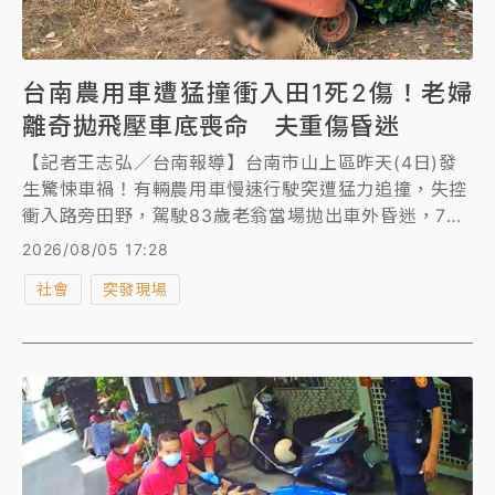
台南農用車遭猛撞衝入田1死2傷！老婦
離奇拋飛壓車底喪命 夫重傷昏迷
【記者王志弘／台南報導】台南市山上區昨天(4日)發
生驚悚車禍！有輛農用車慢速行駛突遭猛力追撞，失控
衝入路旁田野，駕駛83歲老翁當場拋出車外昏迷，79
歲妻子則拋飛倒地，再被車體重壓致死，過程離奇。肇
2026/08/05 17:28
因由警方釐清中。
社會
突發現場