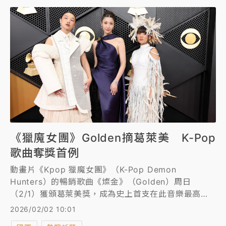
康、張棟樑等接力開唱，另有3月高雄櫻花季與大港開
唱等大型音樂活動等接力登場，持續鞏固「演唱會之
都」聲勢。
《獵魔女團》Golden摘葛萊美 K-Pop
歌曲奪獎首例
動畫片《Kpop 獵魔女團》（K-Pop Demon
Hunters）的暢銷歌曲《燦金》（Golden）周日
（2/1）獲頒葛萊美獎，成為史上首支在此音樂最高殿
堂贏得肯定的韓國流行音樂（K-Pop）歌曲。
2026/02/02 10:01