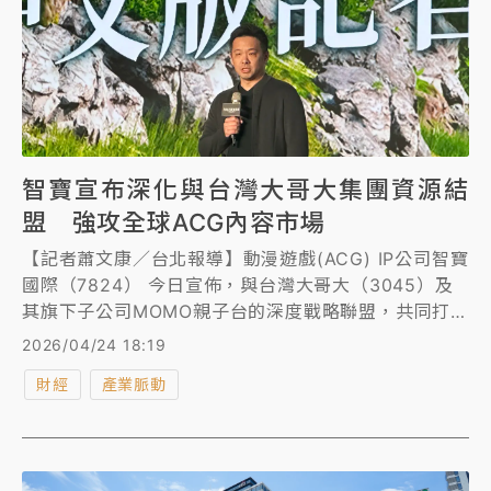
智寶宣布深化與台灣大哥大集團資源結
盟 強攻全球ACG內容市場
【記者蕭文康／台北報導】動漫遊戲(ACG) IP公司智寶
國際（7824） 今日宣佈，與台灣大哥大（3045）及
其旗下子公司MOMO親子台的深度戰略聯盟，共同打造
全新「泛娛樂生態閉環」的營運商業模式。展望2026
2026/04/24 18:19
年，智寶對於整體營運正向成長深具信心，持續積極採
財經
產業脈動
行「自有 IP × 製作委員會 × 授權營運」三引擎策略，
持續擴大 IP 商品化與跨國合作成果，並作為未來持續
推升營運動能的關鍵「子彈」。