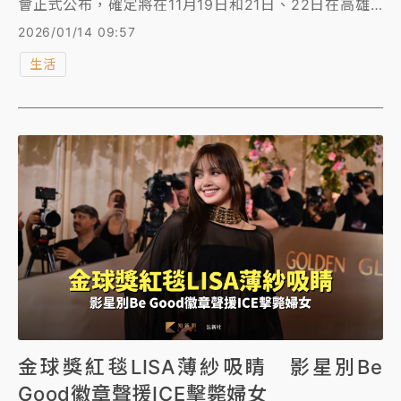
會正式公布，確定將在11月19日和21日、22日在高雄
演出，三天演出將帶給「A.R.M.Y」們驚喜，這也是他
2026/01/14 09:57
們睽違8年再度全員來台開唱，粉絲紛喊「準備搶票
生活
了！」
金球獎紅毯LISA薄紗吸睛 影星別Be
Good徽章聲援ICE擊斃婦女