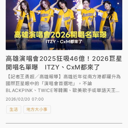
高雄演唱會2025狂吸46億！2026巨星
開唱名單曝 ITZY、CxM都來了
【記者王勇超／高雄報導】高雄近年從南方港都躍升為
國際巨星眼中的「演唱會首選地」，不論
BLACKPINK、TWICE等韓團、歐美歌手或華語天王天
后，愈來愈多頂級巡演選擇落腳高雄。高雄市政府表
2026/02/20 07:00
示，2025年高雄舉辦逾105場演唱會、吸引144萬人
生活
地方大小事
次，創造逾46億元產值；展望2026年農曆春節過後，
高雄檔期同樣火熱，巨蛋將迎來戴佩妮、丁噹、CxM、
ITZY等卡司，高流海音館有WESTLIFE西城男孩、蘇永