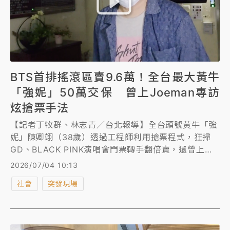
BTS首排搖滾區賣9.6萬！全台最大黃牛
「強妮」50萬交保 曾上Joeman專訪
炫搶票手法
【記者丁牧群、林志青／台北報導】全台頭號黃牛「強
妮」陳卿翊（38歲）透過工程師利用搶票程式，狂掃
GD、BLACK PINK演唱會門票轉手翻倍賣，還曾上
Joeman網紅分享搶票心得，2023年《文化創意產業
2026/07/04 10:13
發展法》上路後， 陳卿翊依舊高調賣黃牛票，就連南
社會
突發現場
韓天團BTS（防彈少年團）今年11月在高雄開唱，票價
9380元的VIP搖滾區首排欄杆座位，陳男直接加價10
倍以9.6萬元售出。刑事局1日逮捕陳男，警訊後，昨(3
日)依《文創法》及《刑法》偽造文書等罪嫌移送北