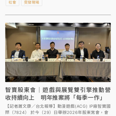
社會
突發現場
BTS（防彈少年團）今年11月在高雄開唱，票價9380
元的VIP搖滾區首排欄杆座位，陳男直接加價10倍以
9.6萬元售出。刑事局1日逮捕陳男，警訊後，依《文創
法》及《刑法》偽造文書等罪嫌移送北檢，檢察官複訊
後向法院聲押禁見。
智寶股東會｜遊戲與展覽雙引擎推動營
收持續向上 明年推案將「每季一作」
【記者蕭文康／台北報導】動漫遊戲(ACG) IP廠智寶國
際（7824） 於今（29）日舉辦2026年股東常會，會