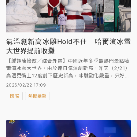
氣溫創新高冰雕Hold不住 哈爾濱冰雪
大世界提前收攤
【編譯陳怡妏／綜合外電】中國近年冬季最熱門景點哈
爾濱冰雪大世界，由於連日氣溫創新高，昨天（2/21）
高溫更衝上12度創下歷史新高，冰雕融化嚴重，只好宣
布提前結束本季營業，許多遊客敗興而歸。
2026/02/22 17:09
國際
熱搜話題