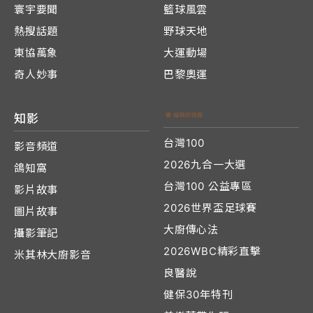
寰宇要聞
籃球風雲
熱搜話題
野球天地
東協萬象
大運動場
奇人妙事
巴黎奧運
知影
台灣100
影音頻道
2026九合一大選
鴿知窩
台灣100 公益專區
影片故事
2026世界盃足球賽
圖片故事
大廚傳心法
攝影筆記
2026WBC精彩直擊
米其林大廚影音
良醫說
健保30年特刊