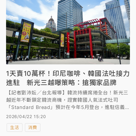
1天賣10萬杯！印尼咖啡、韓國法吐接力
進駐 新光三越曝策略：搶獨家品牌
【記者劉沛妘／台北報導】韓流持續席捲全台！新光三
越近年不斷鎖定韓流商機，證實韓國人氣法式吐司
「Standard Bread」預計在今年5月登台，進駐信義
新光三越A11 B2。不只如此，在印尼當地門市數超越星
2026/04/22 15:20
巴克、被譽為「東南亞首家零售餐飲獨角獸」的
生活
消費
Kenangan Coffee（凱娜克咖啡）也在本月插旗A11。