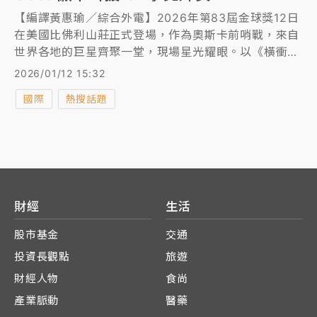
【編譯黃惠瑜／綜合外電】2026年第83屆金球獎12日
在美國比佛利山莊正式登場，作為奧斯卡前哨戰，來自
世界各地的巨星齊聚一堂，現場星光耀眼。以《橫衝直
闖》奪下金球獎音樂及喜劇類最佳男主角寶座的「甜
2026/01/12 15:32
茶」提摩西夏勒梅（Timothee Chalamet），以一襲
國際
熱搜話題
簡約卻不失質感的全黑套裝帥氣現身；而受邀擔任頒獎
嘉賓的韓團BLACKPINK成員Lisa則成全場嬌點，以黑
色薄紗禮服搭配典雅剪裁驚艷紅毯。
財經
生活
股市基金
交通
投資長觀點
旅遊
財經人物
食尚
產業脈動
醫藥