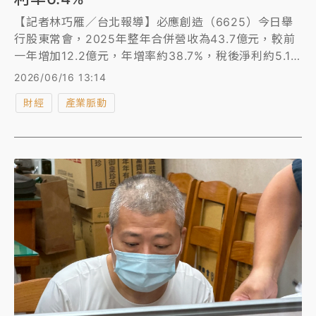
【記者林巧雁／台北報導】必應創造（6625）今日舉
行股東常會，2025年整年合併營收為43.7億元，較前
一年增加12.2億元，年增率約38.7%，稅後淨利約5.11
億元，再創歷史新高。每股稅後盈餘9.13元，配發每股
2026/06/16 13:14
現金股利5元，以今日股價78元估算，殖利率高達
財經
產業脈動
6.4%。