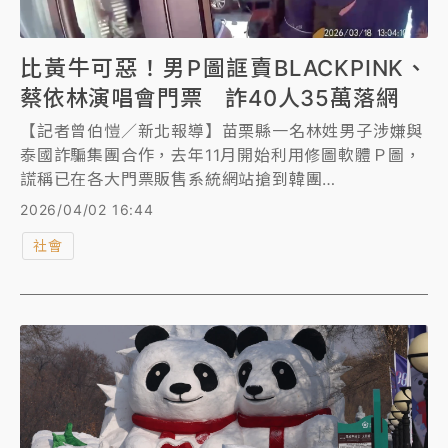
比黃牛可惡！男P圖誆賣BLACKPINK、
蔡依林演唱會門票 詐40人35萬落網
【記者曾伯愷／新北報導】苗栗縣一名林姓男子涉嫌與
泰國詐騙集團合作，去年11月開始利用修圖軟體Ｐ圖，
謊稱已在各大門票販售系統網站搶到韓團
BLACKPINK、藝人蔡依林等大咖演唱會門票，並貼出
2026/04/02 16:44
購票證明、電子票取票序號在網路販售，不少粉絲信以
社會
為真匯款購票，取票時才驚覺被騙。新北市刑大科偵隊
分析165反詐騙資料，發現有多起詐騙手法雷同，深入
追查赫見超過40人受騙，財損逾35萬元。警方上月循
線在苗栗縣公館鄉逮捕涉案林男，並於其電腦內查獲P
圖罪證，警詢後依《刑法》詐欺罪嫌送辦。