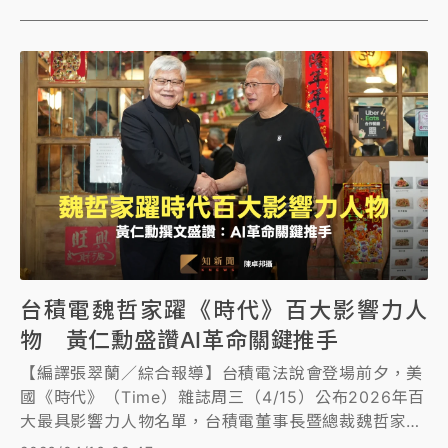
多間國外話題品牌進駐，新光三越業者向《知新聞》記
者透露招商策略「搶獨家品牌」。
台積電魏哲家躍《時代》百大影響力人
物 黃仁勳盛讚AI革命關鍵推手
【編譯張翠蘭／綜合報導】台積電法說會登場前夕，美
國《時代》（Time）雜誌周三（4/15）公布2026年百
大最具影響力人物名單，台積電董事長暨總裁魏哲家入
選，並由人工智慧（AI）晶片大廠輝達執行長黃仁勳撰