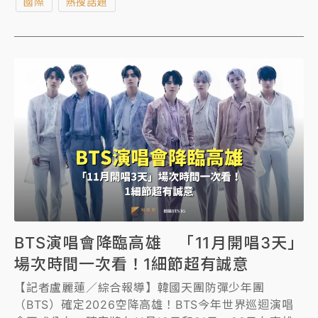
國際
熱搜話題
BTS演唱會降臨高雄 「11月開唱3天」
場次時間一次看！1細節超有誠意
【記者盧麗蓮／綜合報導】韓國天團防彈少年團
（BTS）確定2026空降高雄！BTS今年世界巡迴演唱