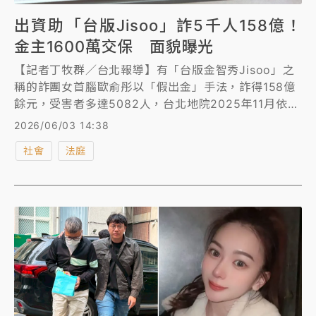
出資助「台版Jisoo」詐5千人158億！
金主1600萬交保 面貌曝光
【記者丁牧群／台北報導】有「台版金智秀Jisoo」之
稱的詐團女首腦歐俞彤以「假出金」手法，詐得158億
餘元，受害者多達5082人，台北地院2025年11月依
《詐欺犯罪危害防制條例》等罪判歐俞彤24年徒刑，由
2026/06/03 14:38
高等法院審理中。幕後金主王景琪今年4月落網遭羈
社會
法庭
押，北檢昨(2日)依《詐欺犯罪危害防制條例》等罪起
訴王男求處26年以上徒刑，移審北院後，法官今裁定王
男1600萬元交保，限制出境出海及住居，配戴電子腳
鐶。