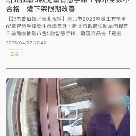
合格 遭下架限期改善
【記者曾伯愷／新北報導】新北市2023年發生有學童
配戴智慧手錶發生自燃意外，新北市政府法制局消保官
日前隨機抽驗市售5款智慧手錶，發現商品在「電氣安
全」及「化學物質」檢測全數符合標準，但在「商品標
2026/04/02 17:42
示」部分全數不合格，已要求業者改善並在通路下架。
生活
限期內若未改正，得依《商品標示法》處2萬元以上20
萬元以下罰鍰。