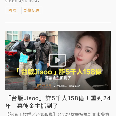
2026/04/16 09:47
文介紹。
國際
熱搜話題
「台版Jisoo」詐5千人158億！重判24
年 幕後金主抓到了
【記者丁牧群／台北報導】台北地檢署指揮新北市警方