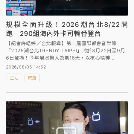
規模全面升級！2026潮台北8/22開
跑 290組海內外卡司輪番登台
【記者許皓婷／台北報導】第二屆國際都會音樂節
「2026潮台北TRENDY TAIPEI」將於8月22日至9月
6日登場！今年展演擴大為期16天，以核心精神
「TAIPEI IN VIBES」號召，全面串聯「演唱會經
2026/08/05 14:52
濟」、「產業趨勢」與「城市行動」三大主軸，集結超
生活
旅遊
過159場精彩演出，串聯超過290組海內外國際演出者
共襄盛舉。