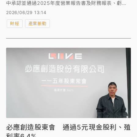
中承認並通過2025年度營業報告書及財務報表、虧損
撥補等案。針對未來營運展望，遊戲與展覽雙引擎推動
2026/06/29 13:14
營收持續向上，其中，在遊戲產品上明年推案將朝「每
財經
產業脈動
季一作」穩定節奏持續推出新作IP。
必應創造股東會 通過5元現金股利、殖
利率6.4%