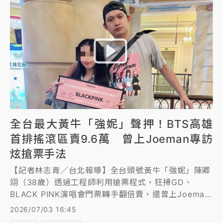
檢，檢察官複訊後向法院聲押禁見，但法官深夜裁定50
萬元交保。
全台最大黃牛「強妮」聲押！BTS高雄
首排搖滾區賣9.6萬 曾上Joeman專訪
炫搶票手法
【記者林志青／台北報導】全台頭號黃牛「強妮」陳卿
翊（38歲）透過工程師利用搶票程式，狂掃GD、
BLACK PINK演唱會門票轉手翻倍賣，還曾上Joeman
網紅分享搶票心得，2023年《文化創意產業發展法》
2026/07/03 16:45
上路後， 陳卿翊依舊高調賣黃牛票，就連南韓天團