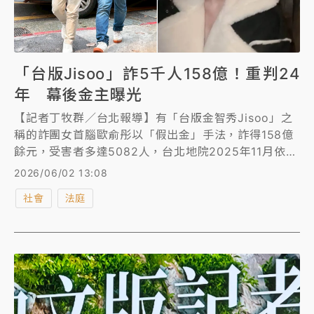
「台版Jisoo」詐5千人158億！重判24
年 幕後金主曝光
【記者丁牧群／台北報導】有「台版金智秀Jisoo」之
稱的詐團女首腦歐俞彤以「假出金」手法，詐得158億
餘元，受害者多達5082人，台北地院2025年11月依
《詐欺犯罪危害防制條例》等罪判歐俞彤24年徒刑，由
2026/06/02 13:08
高等法院審理中。檢警日前逮到幕後金主王景琪聲押獲
社會
法庭
准，今依《詐欺犯罪危害防制條例》等罪起訴王男求處
26年以上徒刑。