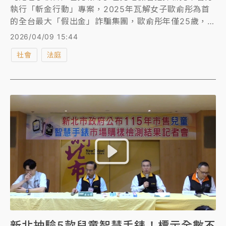
執行「斬金行動」專案，2025年瓦解女子歐俞彤為首
的全台最大「假出金」詐騙集團，歐俞彤年僅25歲，因
外型亮眼有「台版金智秀Jisoo」之稱，她涉嫌設立
2026/04/09 15:44
2230個假投資網站，詐騙金額高達158億餘元，並經
社會
法庭
營美樂公司洗錢，被害人多達5082人。台北地院2025
年11月依《詐欺犯罪危害防制條例》等罪判歐俞彤24年
徒刑。檢警今拘提幕後金主王景琪到案，下午移送北檢
複訊。
新北抽驗5款兒童智慧手錶！標示全數不