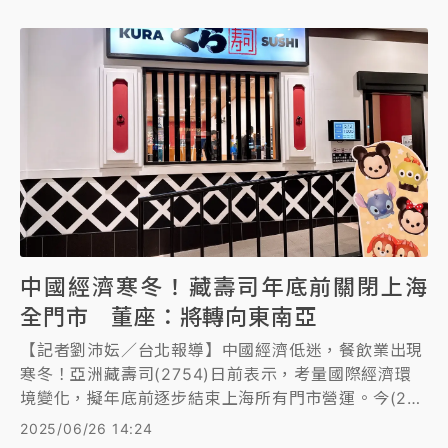
中國經濟寒冬！藏壽司年底前關閉上海
全門市 董座：將轉向東南亞
【記者劉沛妘／台北報導】中國經濟低迷，餐飲業出現
寒冬！亞洲藏壽司(2754)日前表示，考量國際經濟環
境變化，擬年底前逐步結束上海所有門市營運。今(26)
日召開股東會，針對上海門市結束營運後，是否有開展
2025/06/26 14:24
其他亞洲市場計畫？董事長西川健太郎表示：「中國大