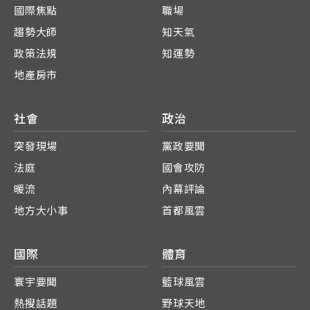
國際焦點
職場
趨勢大師
知天氣
政策法規
知運勢
地產房市
社會
政治
突發現場
黨政要聞
法庭
國會攻防
暖流
內幕評論
地方大小事
首都風雲
國際
體育
寰宇要聞
籃球風雲
熱搜話題
野球天地