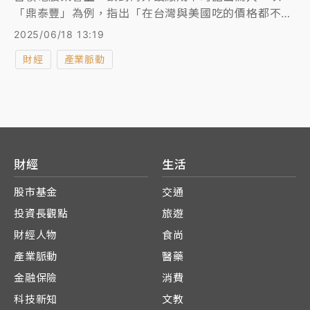
「鼎泰豐」為例，指出「在台灣與美國吃的價格都不一
樣，美國貴又不好吃」，比喻美國設廠成本高、挑戰
2025/06/18 13:19
多。此話一出，立刻在網路上掀起熱議，不少網友笑稱
財經
產業脈動
「鼎泰豐躺著也中槍」、魏哲家幫別人開「法會」。
不過根據中央社今（18日）引述美國媒體報導，鼎泰豐
稱霸美國餐飲業，單店年營收平均高達8億台幣，登上
美國連鎖餐飲業第1名，幾乎是第2名的2倍。
財經
生活
股市基金
交通
投資長觀點
旅遊
財經人物
食尚
產業脈動
醫藥
金融保險
消費
科技新知
文教