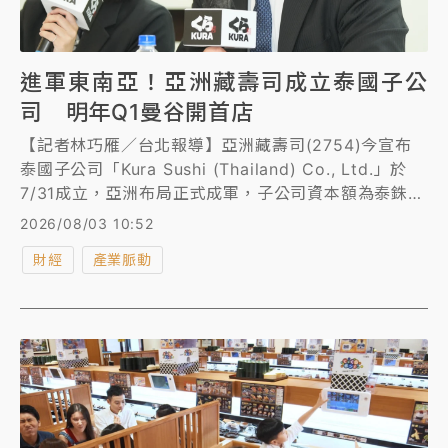
進軍東南亞！亞洲藏壽司成立泰國子公
司 明年Q1曼谷開首店
【記者林巧雁／台北報導】亞洲藏壽司(2754)今宣布
泰國子公司「Kura Sushi (Thailand) Co., Ltd.」於
7/31成立，亞洲布局正式成軍，子公司資本額為泰銖
1400萬，亞洲藏壽司持股49%，本地合作夥伴51%。
2026/08/03 10:52
營運團隊正式成軍，旋即啟動當地徵才，預計最快明年
財經
產業脈動
可開首家新店。