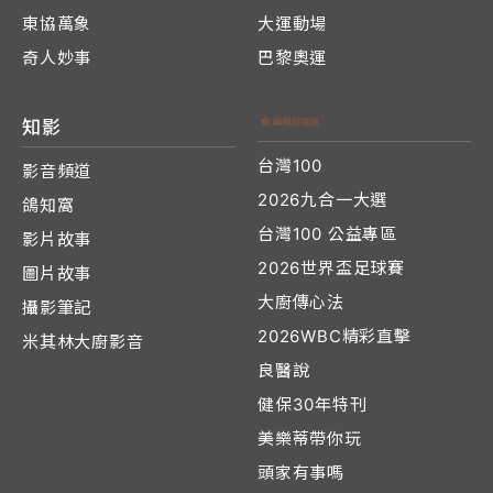
東協萬象
大運動場
奇人妙事
巴黎奧運
知影
台灣100
影音頻道
2026九合一大選
鴿知窩
台灣100 公益專區
影片故事
2026世界盃足球賽
圖片故事
大廚傳心法
攝影筆記
2026WBC精彩直擊
米其林大廚影音
良醫說
健保30年特刊
美樂蒂帶你玩
頭家有事嗎