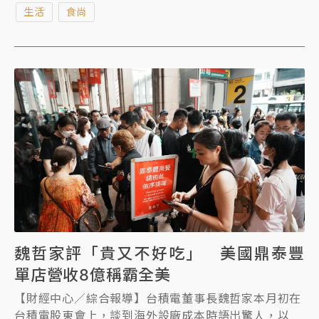
生活
食尚
陸市場市場目前不再繼續投資，轉向東南亞等其他國
家，進行市場評估。」
魏哲家評「貴又不好吃」 美國鼎泰豐
單店營收8億稱霸全美
【財經中心／綜合報導】台積電董事長魏哲家本月初在
台積電股東會上，談到海外設廠成本時語出驚人，以