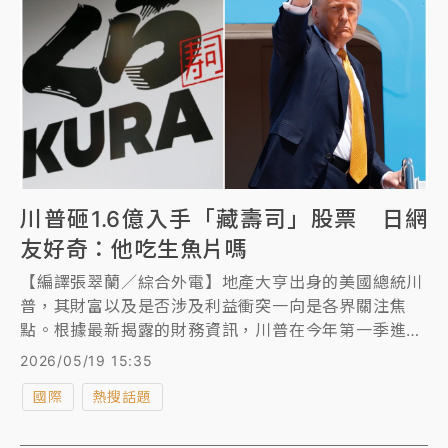
川普砸1.6億入手「藏壽司」股票 日網
友好奇：他吃生魚片嗎
【編譯張翠蘭／綜合外電】地產大亨出身的美國總統川
普，其財富以及是否涉及利益衝突一向是各界關注焦
點。根據最新揭露的財務資訊，川普在今年第一季進行
超過3700筆股票交易，包括輝達、蘋果的股票，但出
2026/05/19 15:35
乎意料的是，他還入股日本知名迴轉壽司連鎖店藏壽司
國際
熱搜話題
（Kura Sushi）。消息一出，藏壽司股價上漲5.4%，
創近1年來最大單日漲幅。