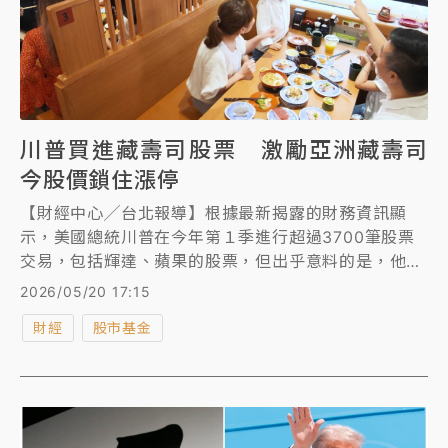
川普買進藏壽司股票 激勵亞洲藏壽司
今股價鎖住漲停
【財經中心╱台北報導】根據最新揭露的財務資訊顯
示，美國總統川普在今年第１季進行超過3700筆股票
交易，包括輝達、蘋果的股票，但出乎意料的是，他還
入股日本知名迴轉壽司連鎖店藏壽司（Kura Sushi），
2026/05/20 17:15
消息一出，除了藏壽司股價大漲逾5%之外，子公司亞
財經
股市基金
洲藏壽司（2754）今天股價也開高走高，終場鎖住漲
停達77元。