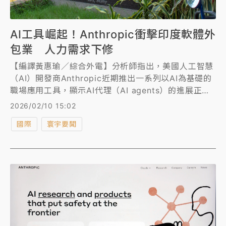
AI工具崛起！Anthropic衝擊印度軟體外
包業 人力需求下修
【編譯黃惠瑜／綜合外電】分析師指出，美國人工智慧
（AI）開發商Anthropic近期推出一系列以AI為基礎的
職場應用工具，顯示AI代理（AI agents）的進展正對
印度科技外包產業形成挑戰，並可能進一步壓抑人力需
2026/02/10 15:02
求。受此影響，包括塔塔諮詢服務公司（Tata
國際
寰宇要聞
Consultancy Services，TCS）在內的相關企業股價
已明顯走跌，反映市場對這個規模近3000億美元（約9
兆4657億元台幣）產業，能否因應AI技術快速演進的
持續擔憂。