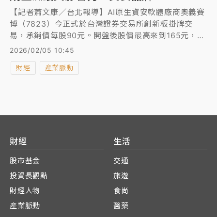
【記者蕭文康／台北報導】AI原生資安軟體廠商奧義賽
博（7823）今正式於台灣證券交易所創新板掛牌交
易，承銷價每股90元。開盤後股價最高來到165元，飆
漲83.3%。奧義賽博是台灣資本市場首家具備國際級自
2026/02/05 10:45
主研發能力、可大規模輸出的AI資安軟體原廠，重新定
財經
產業脈動
義台灣在全球資安供應鏈中的角色。
財經
生活
股市基金
交通
投資長觀點
旅遊
財經人物
食尚
產業脈動
醫藥