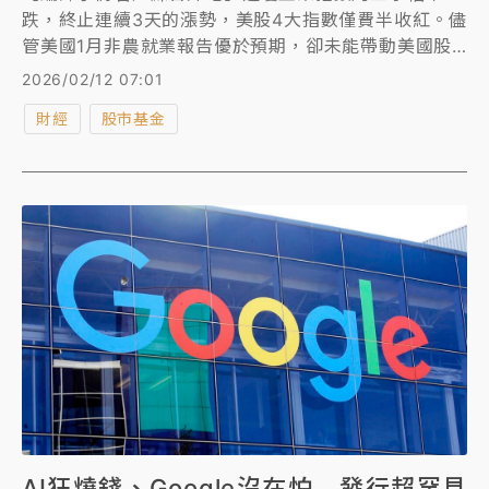
跌，終止連續3天的漲勢，美股4大指數僅費半收紅。儘
管美國1月非農就業報告優於預期，卻未能帶動美國股
市出現持續性的上攻。台積電ADR則續創新高。
2026/02/12 07:01
財經
股市基金
AI狂燒錢、Google沒在怕 發行超罕見