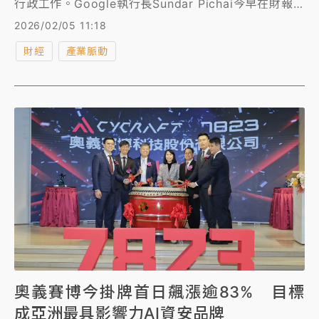
行政工作。Google執行長Sundar Pichai今早在財報
法說會上對此事表達看法，他認為SaaS（Software
2026/02/05 11:18
as a Service，軟體即服務）被AI顛覆的說法被誇大
財經
產業脈動
了。
奧義賽博今掛牌首日飆漲逾83% 目標
成亞洲最具影響力AI資安品牌