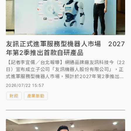
友訊正式進軍服務型機器人市場 2027
年第2季推出首款自研產品
【記者李宜儒／台北報導】網通品牌廠友訊科技今（22
日）宣布成立子公司「友訊機器人股份有限公司」，正
式進軍服務型機器人市場，預計於2027年第2季推出首
款自研產品，將聚焦「智慧陪伴」與「安全照護」兩大
2026/07/22 15:57
利基應用，結合長年累積的聯網技術、訂閱制管理服
財經
產業脈動
務，採取輕資產營運策略，主攻SaaS軟體服務、雲端
平台與AI應用生態系。