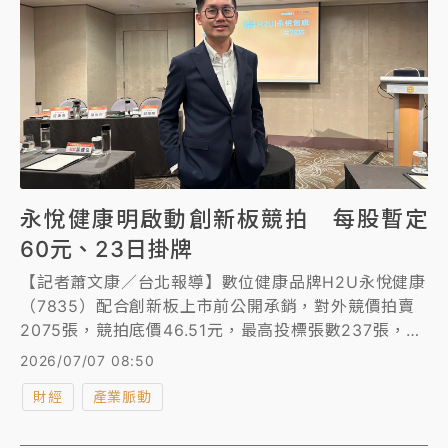
永悅健康明啟動創新板競拍 每股暫定
60元、23日掛牌
【記者蕭文康／台北報導】數位健康品牌H2U永悅健康
（7835）配合創新板上市前公開承銷，對外競價拍賣
2075張，競拍底價46.51元，最高投標張數237張，暫
定每股承銷價60元。競拍期間為7月8日至10日，7月
2026/07/07 08:50
14日開標，預計7月23日於創新板掛牌。
財經
產業脈動