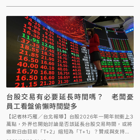
台股交易有必要延長時間嗎？ 老闆憂
員工看盤偷懶時間變多
【記者林巧雁／台北報導】台股2026年一開年就衝上3
萬點，外界也開始討論是否該延長台股交易時間，或將
繳款日由目前「T+2」縮短為「T+1」？贊成與支持意
見都有，大多數業者認為下午1：30收盤沒必要延長。