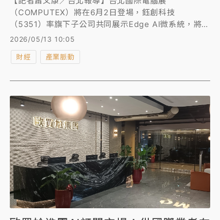
【記者蕭文康／台北報導】台北國際電腦展
（COMPUTEX）將在6月2日登場，鈺創科技
（5351）率旗下子公司共同展示Edge AI微系統，將AI
深度整合至生活場景，包括邊緣智慧DRAM、高速傳輸
2026/05/13 10:05
AI PC應用、3D視覺AI+落地應用，以及隱私感知移動
財經
產業脈動
具身機器人等，積極搶攻AI時代新商機。