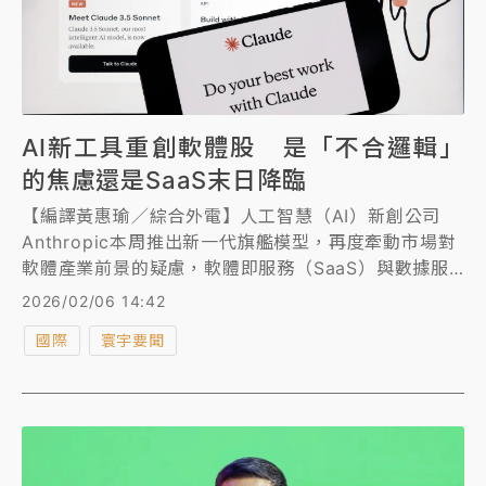
AI新工具重創軟體股 是「不合邏輯」
的焦慮還是SaaS末日降臨
【編譯黃惠瑜／綜合外電】人工智慧（AI）新創公司
Anthropic本周推出新一代旗艦模型，再度牽動市場對
軟體產業前景的疑慮，軟體即服務（SaaS）與數據服
務類股同步走弱。不過，面對市場波動，分析師與科技
2026/02/06 14:42
業高層對AI工具對產業的長期影響看法仍分歧，後續發
國際
寰宇要聞
展仍有待觀察。