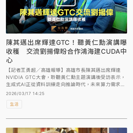
陳其邁出席輝達GTC！聽黃仁勳演講曝
收穫 交流劉揚偉盼合作鴻海建CUDA中
心
【記者王勇超／高雄報導】高雄市長陳其邁出席輝達
NVIDIA GTC大會，聆聽黃仁勳主題演講後受訪表示，
生成式AI正從資料訓練走向推論時代，未來算力需求將
大幅增加，「算力即國力」。他並透露，此行與鴻海董
2026/03/17 14:25
事長劉揚偉交流AI產業發展趨勢，期待未來與鴻海科技
生活
集團等企業合作，高雄也歡迎鴻海持續投資。