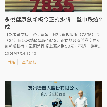
永悅健康創新板今正式掛牌 盤中跌逾2
成
【記者蕭文康／台北報導】H2U永悅健康（7835）今
（24）日以承銷價每股49.13元正式於台灣證券交易所
創新板掛牌。雖開盤微幅上漲來到50元，不過，隨著大
盤走弱，盤中最低來到38.15元，重挫22.34%。
2026/07/24 12:43
財經
產業脈動