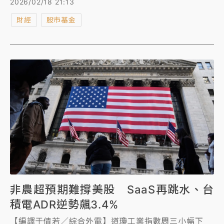
2026/02/18 21:13
某公司董事長說，台股大多數是散戶，如果延長收盤時
財經
股市基金
間，只是會變成更多上班族不認真上班，偷偷看盤的時
間變多而已。
非農超預期難撐美股 SaaS再跳水、台
積電ADR逆勢飆3.4%
【編譯于倩若／綜合外電】道瓊工業指數周三小幅下