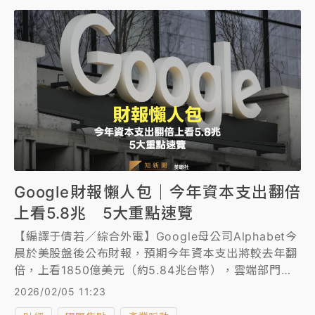
Google財報懶人包｜今年資本支出翻倍
上看5.8兆 5大重點速覽
【編譯于倩若／綜合外電】Google母公司Alphabet今
晨於美股盤後公布財報，預期今年資本支出將較去年翻
倍，上看1850億美元（約5.84兆台幣），雲端部門
Google Cloud上季營收年比飆增48％、成長驚人。
2026/02/05 11:23
《知新聞》整理今早財報與法說會5大重點。