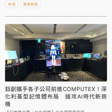
財經
產業脈動
水。他們應該知道這點。」
鈺創攜手各子公司前進COMPUTEX！深
化利基型記憶體布局 搶攻AI時代新商
機