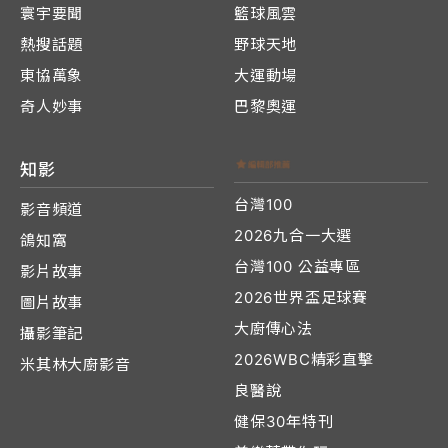
寰宇要聞
籃球風雲
熱搜話題
野球天地
東協萬象
大運動場
奇人妙事
巴黎奧運
知影
台灣100
影音頻道
2026九合一大選
鴿知窩
台灣100 公益專區
影片故事
2026世界盃足球賽
圖片故事
大廚傳心法
攝影筆記
2026WBC精彩直擊
米其林大廚影音
良醫說
健保30年特刊