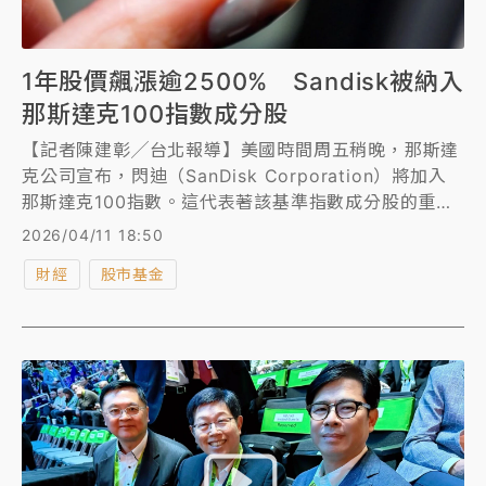
1年股價飆漲逾2500% Sandisk被納入
那斯達克100指數成分股
【記者陳建彰╱台北報導】美國時間周五稍晚，那斯達
克公司宣布，閃迪（SanDisk Corporation）將加入
那斯達克100指數。這代表著該基準指數成分股的重大
調整，Sandisk將加入在那斯達克股票市場上市的100
2026/04/11 18:50
家最大非金融公司的精英行列。
財經
股市基金