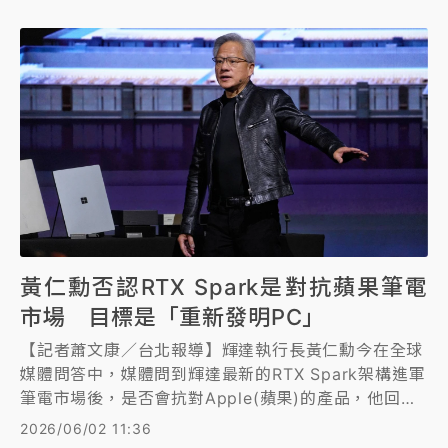
黃仁勳否認RTX Spark是對抗蘋果筆電
市場 目標是「重新發明PC」
【記者蕭文康／台北報導】輝達執行長黃仁勳今在全球
媒體問答中，媒體問到輝達最新的RTX Spark架構進軍
筆電市場後，是否會抗對Apple(蘋果)的產品，他回應
輝達的目標是「重新發明PC」，對於日前三星發生的
2026/06/02 11:36
薪酬爭議，他則大方的表示「我付給員工盡可能多的薪