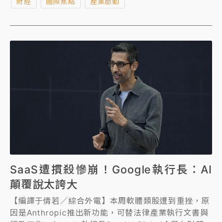
財經
國際焦點
產業脈動
SaaS遭摜殺慘崩！Google執行長：AI
顛覆說太誇大
【編譯于倩若／綜合外電】本周軟體類股遭到重挫，原
因是Anthropic推出新功能，可替法律產業執行文書與