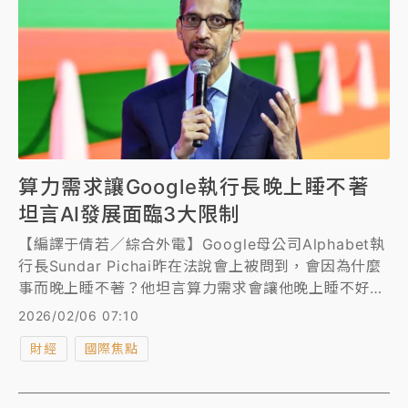
算力需求讓Google執行長晚上睡不著
坦言AI發展面臨3大限制
【編譯于倩若／綜合外電】Google母公司Alphabet執
行長Sundar Pichai昨在法說會上被問到，會因為什麼
事而晚上睡不著？他坦言算力需求會讓他晚上睡不好，
並直言AI發展面臨3大限制。
2026/02/06 07:10
財經
國際焦點