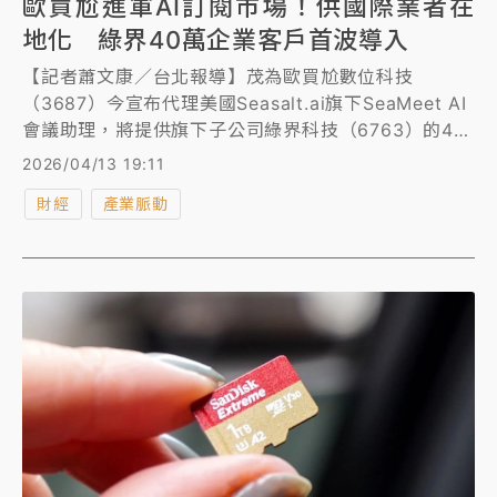
歐買尬進軍AI訂閱市場！供國際業者在
地化 綠界40萬企業客戶首波導入
【記者蕭文康／台北報導】茂為歐買尬數位科技
（3687）今宣布代理美國Seasalt.ai旗下SeaMeet AI
會議助理，將提供旗下子公司綠界科技（6763）的40
萬家企業客戶作為首波服務對象並提供專屬優惠價。企
2026/04/13 19:11
業客戶透過綠界金流後台即可訂閱，並直接取得統一發
財經
產業脈動
票作為報稅憑證，解決國際SaaS服務在台灣長期面臨
的發票缺口問題，同時，集團預計於第3季推出AI創作
者一站式服務，成為台灣AI創作者最有力的後盾。