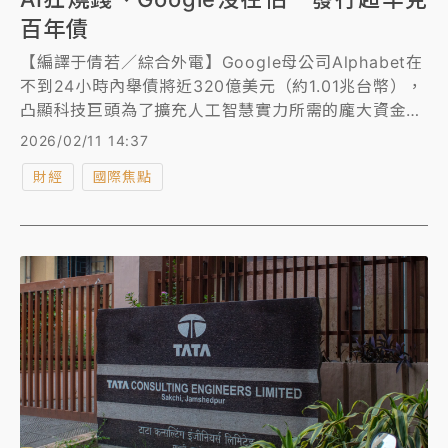
百年債
【編譯于倩若／綜合外電】Google母公司Alphabet在
不到24小時內舉債將近320億美元（約1.01兆台幣），
凸顯科技巨頭為了擴充人工智慧實力所需的龐大資金，
以及信貸市場願意大舉買單的熱度。
2026/02/11 14:37
財經
國際焦點