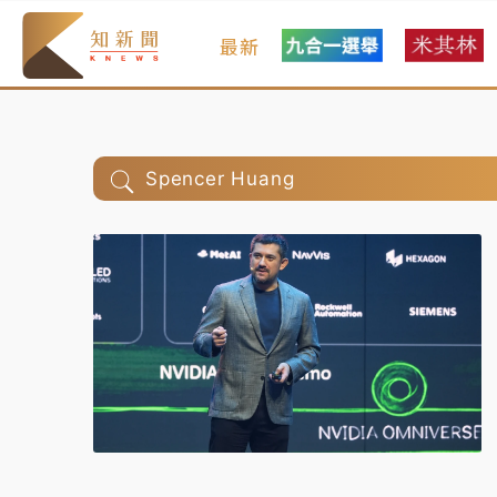
最新
Spencer Huang