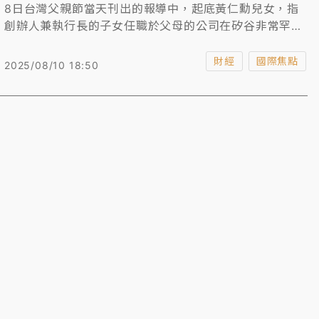
8日台灣父親節當天刊出的報導中，起底黃仁勳兒女，指
創辦人兼執行長的子女任職於父母的公司在矽谷非常罕
見，文中爆料年紀較小的女兒在輝達的職位比哥哥高、年
薪多1倍，而且黃仁勳「未來女婿」也在輝達任職。
財經
國際焦點
2025/08/10 18:50