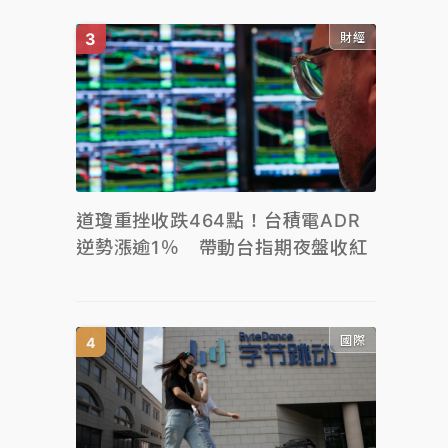
財經
道瓊重挫收跌464點！台積電ADR
逆勢漲逾1％ 帶動台指期夜盤收紅
國際