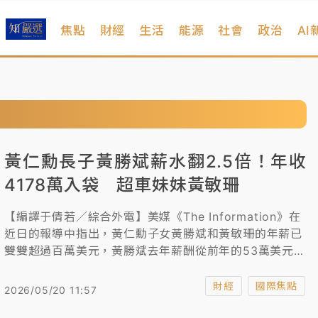
焦點
財經
生活
能源
社會
政治
AI
黃仁勳長子黃勝斌薪水翻2.5倍！年收
4178萬入袋 超車妹妹黃敏珊
【編譯于倩若／綜合外電】美媒《The Information》在
近日的報導中指出，黃仁勳子女黃勝斌和黃敏珊的年薪已
雙雙超過百萬美元，黃勝斌去年薪酬從前年的53萬美元攀
升至132萬美元，增加了149%。
財經
國際焦點
2026/05/20 11:57