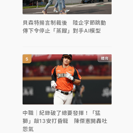
貝森特揚言制裁後 陸企字節跳動
傳下令停止「蒸餾」對手AI模型
體育
中職｜紀錄破了總要發揮！「猛
獅」敲13安打昏龍 陳傑憲開轟吐
怨氣