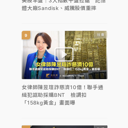
美股早盤｜3大指數平盤拉鋸 記憶
體大廠Sandisk、威騰股價重摔
社會
女律師陳昱瑄詐慈濟10億！聯手通
緝犯誆助採購BNT 檢調扣
「158kg黃金」畫面曝