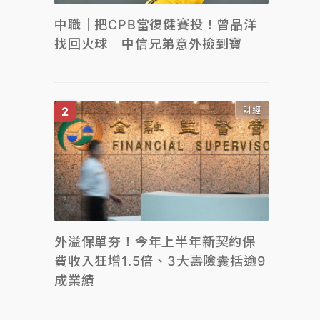
中職｜把CPB當復健賽投！曾品洋
找回火球 中信兄弟意外撿到寶
財經
外溢保單夯！今年上半年新契約保
費收入狂增1.5倍、3大壽險囊括逾9
成業績