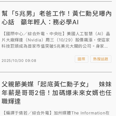
幫「5兆男」老爸工作！黃仁勳兒曝內
心話 籲年輕人：務必學AI
【國際中心／綜合外電、中央社】美國人工智慧（AI）晶
片大廠輝達（Nvidia）周三（10/29）股價飆漲，使這家
科技巨頭成為首家市值突破5兆美元大關的公司。身家同
破5兆台幣的輝達執行長黃仁勳厥功甚偉，曾在台北開酒
吧的兒子黃勝斌近年開始幫老爸工作，受訪時談到成長過
國際
熱搜話題
2025/10/30 09:08
程，指亞洲孩子都有壓力，投入輝達後，有時覺得辛苦、
有時輕鬆。黃勝斌並建議年輕人，務必學會運用AI。
父親節美媒「起底黃仁勳子女」 妹妹
年薪是哥哥2倍！加碼爆未來女婿也任
職輝達
【編譯于倩若／綜合外電】加州媒體The Information在