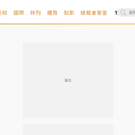
新知
國際
特刊
體育
知影
總裁會客室
廣告