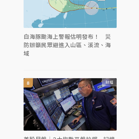
白海豚颱海上警報估明發布！ 災
防辦籲民眾避進入山區、溪流、海
域
財經