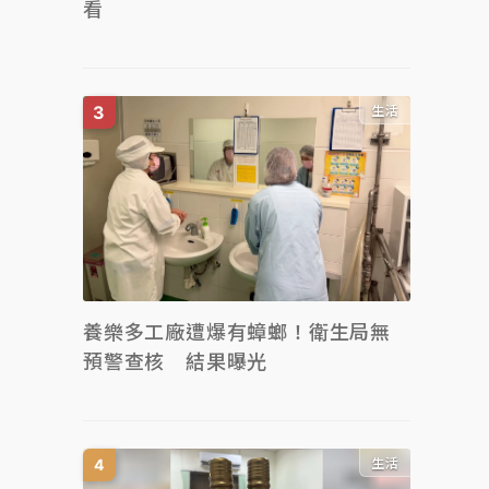
看
生活
養樂多工廠遭爆有蟑螂！衛生局無
預警查核 結果曝光
生活