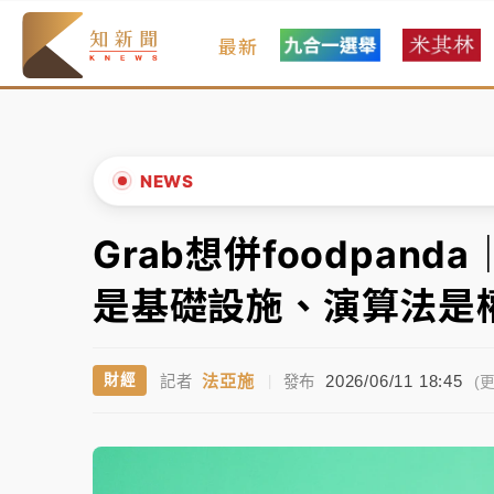
最新
女律師陳昱瑄詐慈濟10億！黃金158kg遭查
暑假過三周才推「E宿新北打卡趣」！抽獎程
中信慈善基金會想增加董事人數！辜仲諒向法
NEWS
故宮《龍藏經》特展第2檔！今線上預約開賣
Grab想併foodpa
▲
台東農業處長涉圖利渡假村！東檢抗告成功 
▼
是基礎設施、演算法是
父親節泡湯了！中颱白海豚雨彈轟3天 「紅
法亞施
2026/06/11 18:45
財經
記者
|
發布
女律師陳昱瑄詐慈濟10億！黃金158kg遭查
(更
暑假過三周才推「E宿新北打卡趣」！抽獎程
中信慈善基金會想增加董事人數！辜仲諒向法