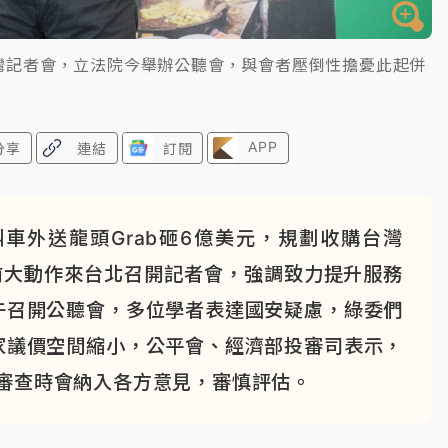
台灣記者會，立法院今舉辦公聽會，與會者壓倒性擔憂此起併
APP
分享
連結
訂閱
車外送龍頭Grab砸6億美元，規劃收購台灣
高層日前大動作來台北召開記者會，強調致力提升服務
午召開公聽會，多位學者表達國安疑慮，綠委們
家議價空間縮小，公平會、經濟部投審司表示，
式審查時會納入各方意見，審慎評估。