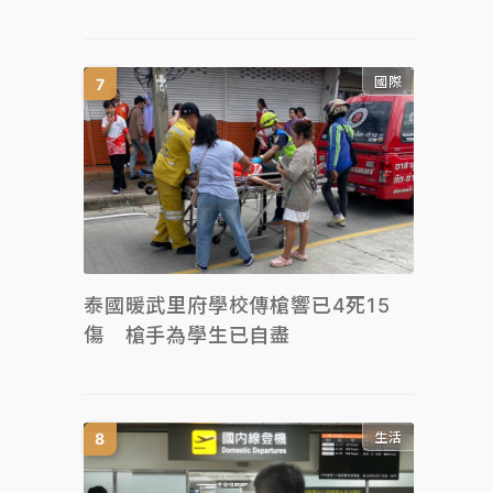
國際
泰國暖武里府學校傳槍響已4死15
傷 槍手為學生已自盡
生活