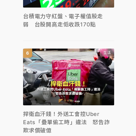
台積電力守紅盤、電子權值股走
弱 台股開高走低收跌170點
生活
捍衛血汗錢！外送工會控Uber
Eats「疊單偷工時」違法 怒告詐
欺求償破億