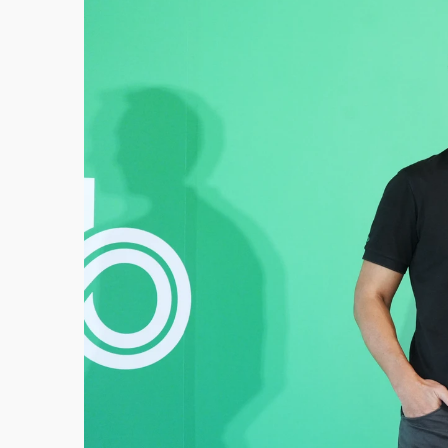
故宮《龍藏經》特展第2檔！今線上預約開賣
台東農業處長涉圖利渡假村！東檢抗告成功 
父親節泡湯了！中颱白海豚雨彈轟3天 「紅