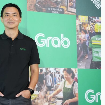
一度塞車 周六起展出延長至晚上7時
今重開羈押庭
到發紫」降雨熱區曝