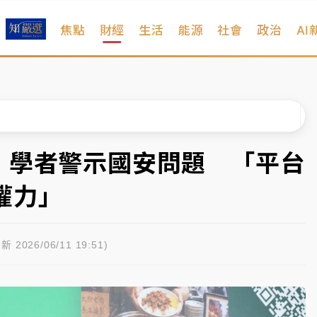
焦點
財經
生活
能源
社會
政治
AI
扣畫面曝光
序複雜 觀旅局回應了
院聲請遭駁 理由曝光
一度塞車 周六起展出延長至晚上7時
nda｜學者警示國安問題 「平台
今重開羈押庭
權力」
到發紫」降雨熱區曝
扣畫面曝光
新 2026/06/11 19:51)
序複雜 觀旅局回應了
院聲請遭駁 理由曝光