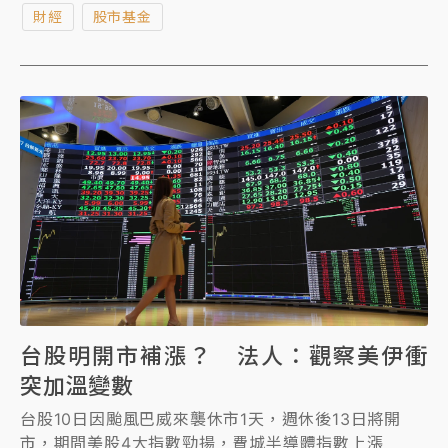
財經
股市基金
100指數期貨下跌0.5%。
台股明開市補漲？ 法人：觀察美伊衝
突加溫變數
台股10日因颱風巴威來襲休市1天，週休後13日將開
市，期間美股4大指數勁揚，費城半導體指數上漲