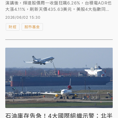
演講後，輝達股價周一收盤狂飆6.26%，台積電ADR也
大漲4.11%，刷新天價435.63美元。美股4大指數同步
創歷史新高。台股開盤後聯發科先是飆逾9%再收斂漲
2026/06/02 15:30
勢，台積電最高漲45元至2400元，台股勁揚逾500點
財經
股市基金
突破45800點。
石油庫存告急！4大國際組織示警：北半