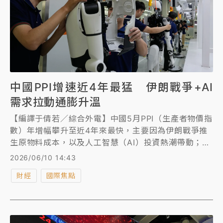
中國PPI增速近4年最猛 伊朗戰爭+AI
需求拉動通膨升溫
【編譯于倩若／綜合外電】中國5月PPI（生產者物價指
數）年增幅攀升至近4年來最快，主要因為伊朗戰爭推
生原物料成本，以及人工智慧（AI）投資熱潮帶動；與
此同時，5月CPI（消費者物價指數）則低於市場預
2026/06/10 14:43
期。
財經
國際焦點