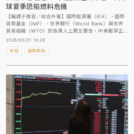
球夏季恐陷燃料危機
【編譯于倩若／綜合外電】國際能源署（IEA）、國際
貨幣基金（IMF）、世界銀行（World Bank）與世界
貿易組織（WTO）的負責人上周五警告，中東戰爭正
在加重全球能源供應壓力，且對脆弱經濟體的衝擊最為
2026/05/31 16:26
嚴重。
財經
國際焦點