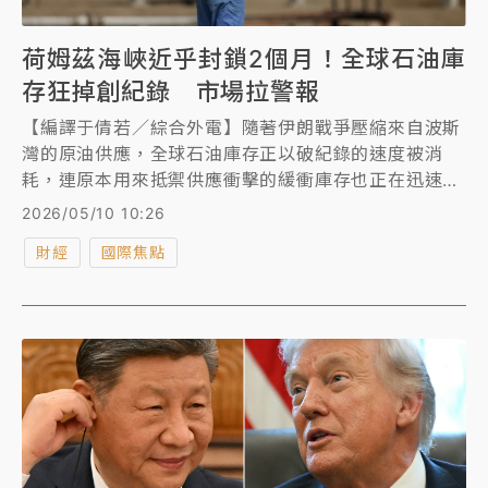
荷姆茲海峽近乎封鎖2個月！全球石油庫
存狂掉創紀錄 市場拉警報
【編譯于倩若／綜合外電】隨著伊朗戰爭壓縮來自波斯
灣的原油供應，全球石油庫存正以破紀錄的速度被消
耗，連原本用來抵禦供應衝擊的緩衝庫存也正在迅速縮
水。
2026/05/10 10:26
財經
國際焦點