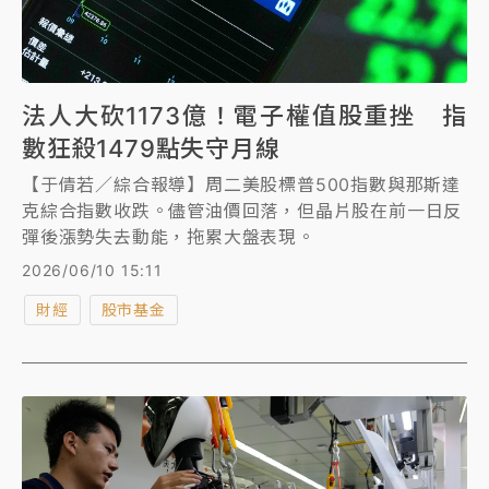
法人大砍1173億！電子權值股重挫 指
數狂殺1479點失守月線
【于倩若／綜合報導】周二美股標普500指數與那斯達
克綜合指數收跌。儘管油價回落，但晶片股在前一日反
彈後漲勢失去動能，拖累大盤表現。
2026/06/10 15:11
財經
股市基金