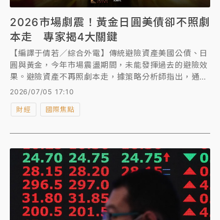
2026市場劇震！黃金日圓美債卻不照劇
本走 專家揭4大關鍵
【編譯于倩若／綜合外電】傳統避險資產美國公債、日
圓與黃金，今年市場震盪期間，未能發揮過去的避險效
果。避險資產不再照劇本走，據策略分析師指出，通膨
疑慮、實質殖利率攀升、財政疑慮以及各國貨幣政策分
2026/07/05 17:10
歧，正壓過傳統的避險買盤。儘管伊朗戰爭帶來地緣政
財經
國際焦點
治不確定性，但市場風險偏好依然強勁，投資人持續湧
入AI概念股。