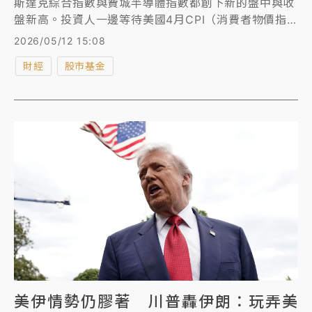
斯達克綜合指數與費城半導體指數都創下新的盤中與收
盤新高。投資人一邊等待美國4月CPI（消費者物價指
數）數據，一邊關注伊朗戰事的後續發展。
2026/05/12 15:08
財經
股市基金
美伊情勢仍膠著 川普轟伊朗：玩弄美