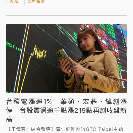
財經
股市基金
台積電漲逾1% 華碩、宏碁、緯創漲
停 台股震盪逾千點漲219點再創收盤新
高
【于倩若／綜合報導】黃仁勳昨進行GTC Taipei主題