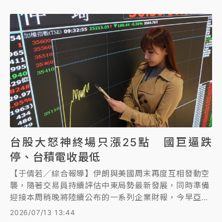
台股大怒神終場只漲25點 國巨逼跌
停、台積電收最低
【于倩若／綜合報導】伊朗與美國周末再度互相發動空
襲，隨著交易員持續評估中東局勢最新發展，同時準備
迎接本周稍晚將陸續公布的一系列企業財報，今早亞洲
交易時段，美股期貨走低，道瓊工業指數期貨下跌135
2026/07/13 13:44
點或0.3%；標普500指數期貨下跌0.3%；那斯達克