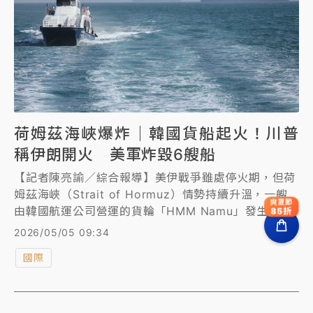
荷姆茲海峽爆炸｜韓國貨船起火！川普
稱伊朗開火 美軍炸毀6艘船
【記者陳亮諭／綜合報導】美伊戰爭雖處停火期，但荷
姆茲海峽（Strait of Hormuz）情勢持續升溫，一艘
爽夏節
由韓國航運公司營運的貨輪「HMM Namu」發生爆炸
85折
起火。美國總統川普發文稱，伊朗向荷姆茲海峽的數艘
2026/05/05 09:34
船隻開火後，美國反擊開炸；事後美軍表示，美方在荷
國際
姆茲海峽炸毀的是6艘伊朗小型船隻。