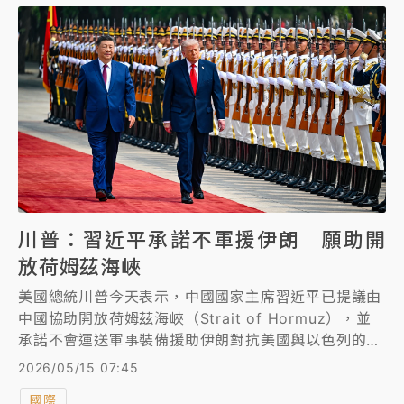
川普：習近平承諾不軍援伊朗 願助開
放荷姆茲海峽
美國總統川普今天表示，中國國家主席習近平已提議由
中國協助開放荷姆茲海峽（Strait of Hormuz），並
承諾不會運送軍事裝備援助伊朗對抗美國與以色列的戰
爭。
2026/05/15 07:45
國際