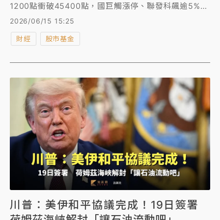
1200點衝破45400點，國巨觸漲停、聯發科飆逾5%，
台積電最高漲55元至2365元。
2026/06/15 15:25
財經
股市基金
川普：美伊和平協議完成！19日簽署
荷姆茲海峽解封「讓石油流動吧」