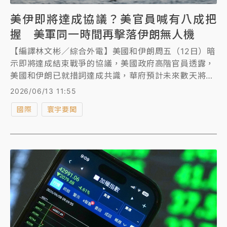
美伊即將達成協議？美官員喊有八成把
握 美軍同一時間再擊落伊朗無人機
【編譯林文彬／綜合外電】美國和伊朗周五（12日）暗
示即將達成結束戰爭的協議，美國政府高階官員透露，
美國和伊朗已就措詞達成共識，華府預計未來數天將簽
署初步協議。
2026/06/13 11:55
國際
寰宇要聞