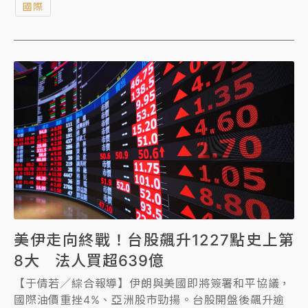
國際
美伊走向終戰！台股飆升1227點史上第
8大 法人買超639億
【于倩若／綜合報導】伊朗與美國即將簽署和平協議，
國際油價重挫4%、亞洲股市勁揚。台股開盤後飆升逾