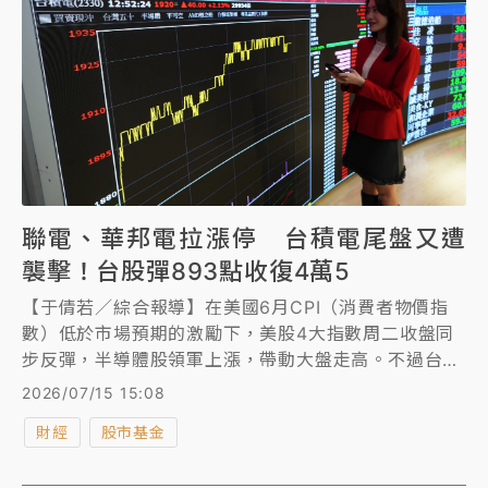
這條關鍵水道持續受阻，作為全球基準油價的布蘭特原
油今年第4季可能突破每桶120美元，明年全年均價則
可能超過每桶100美元。
聯電、華邦電拉漲停 台積電尾盤又遭
襲擊！台股彈893點收復4萬5
【于倩若／綜合報導】在美國6月CPI（消費者物價指
數）低於市場預期的激勵下，美股4大指數周二收盤同
步反彈，半導體股領軍上漲，帶動大盤走高。不過台積
電ADR收盤小跌0.28%。SK海力士ADR則狂飆
2026/07/15 15:08
27.29%。
財經
股市基金