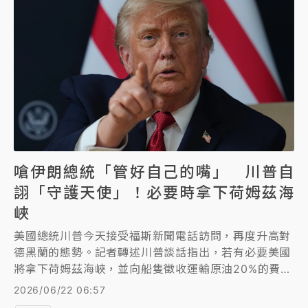
嗆伊朗總統「管好自己的嘴」 川普自
詡「守護天使」！必要時拿下荷姆茲海
峽
美國總統川普今天接受福斯新聞電話訪問，再度升高對
德黑蘭的態勢。記者轉述川普談話指出，若有必要美國
將拿下荷姆茲海峽，並向船隻徵收運輸原油20%的費
用。他還說，伊朗總統最好管好自己的嘴，否則將拿下
2026/06/22 06:57
伊朗其他部分。