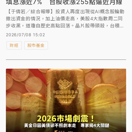
填息漲近7% 台股收漲255點逼近月線
【于倩若／綜合報導】投資人再度出現從AI概念股輪動
撤出資金的情況，加上油價走高，美股4大指數周二同
步收黑，道瓊自歷史高點回落。晶片股帶頭殺，台積
電、聯電及日月光ADR分別重挫4.25%、7.74%和
2026/07/08 15:02
8.47%。
財經
股市基金