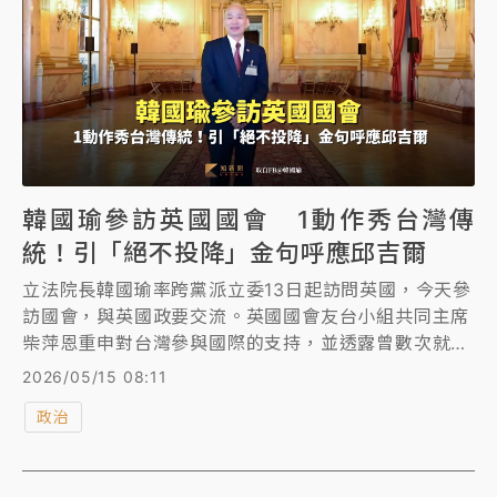
韓國瑜參訪英國國會 1動作秀台灣傳
統！引「絕不投降」金句呼應邱吉爾
立法院長韓國瑜率跨黨派立委13日起訪問英國，今天參
訪國會，與英國政要交流。英國國會友台小組共同主席
柴萍恩重申對台灣參與國際的支持，並透露曾數次就台
灣參與世界衛生組織（WHO）事宜洽詢秘書長譚德
2026/05/15 08:11
塞。
政治