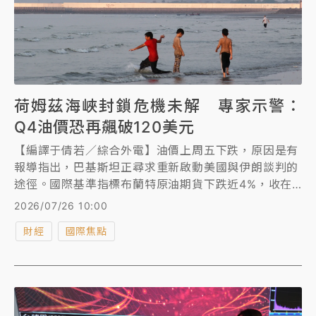
荷姆茲海峽封鎖危機未解 專家示警：
Q4油價恐再飆破120美元
【編譯于倩若／綜合外電】油價上周五下跌，原因是有
報導指出，巴基斯坦正尋求重新啟動美國與伊朗談判的
途徑。國際基準指標布蘭特原油期貨下跌近4%，收在
每桶96.78美元；美國西德州原油（WTI）期貨下跌
2026/07/26 10:00
3%，收盤報每桶89.31美元。據《路透》報導，巴基斯
財經
國際焦點
坦推動重啟美伊談判的努力獲得中國支持。 上周布蘭
特原油短暫衝破百美元大關。高盛（Goldman
Sachs）認為，如果荷姆茲海峽（Strait of Hormuz）
的石油運輸中斷未能很快緩解，原油價格可能重新回到
每桶100美元以上。這家投資銀行的分析師估計，如果