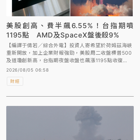
美股創高、費半飆6.55%！台指期噴
1195點 AMD及SpaceX盤後殺9%
【編譯于倩若／綜合外電】投資人寄希望於荷姆茲海峽
重新開放，加上企業財報強勁，美股周二收盤標普500
及道瓊創新高，台指期夜盤收盤也飆漲1195點收復
44K。
2026/08/05 06:58
財經