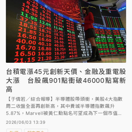
台積電漲45元創新天價、金融及重電股
大漲 台股飆901點衝破46000點寫新
高
【于倩若／綜合報導】半導體股帶頭衝，美股4大指數
周二收盤全面再創新高，其中費城半導體指數飆升
5.87%，Marvell被黃仁勳點名可望成為下一個市值破
兆美元企業後，股價暴漲32.52%。
2026/06/03 13:39