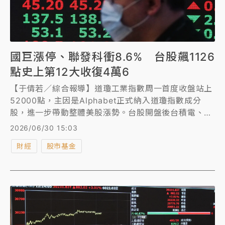
國巨漲停、聯發科衝8.6% 台股飆1126
點史上第12大收復4萬6
【于倩若／綜合報導】道瓊工業指數周一首度收盤站上
52000點，主因是Alphabet正式納入道瓊指數成分
股，進一步帶動整體美股漲勢。台股開盤後台積電、鴻
海、聯發科、台達電權值四王同步大漲，指數飆升近
2026/06/30 15:03
1400點衝破46300點關卡、站回10日線。
財經
股市基金