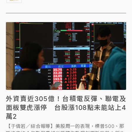
外資賣近305億！台積電反彈、聯電及
面板雙虎漲停 台股漲108點未能站上4
萬2
【于倩若／綜合報導】美股周一的表現，標普500、那