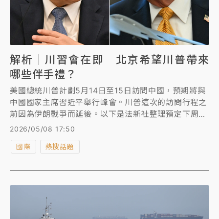
解析｜川習會在即 北京希望川普帶來
哪些伴手禮？
美國總統川普計劃5月14日至15日訪問中國，預期將與
中國國家主席習近平舉行峰會。川普這次的訪問行程之
前因為伊朗戰爭而延後。以下是法新社整理預定下周登
場的川習會觀察重點。
2026/05/08 17:50
國際
熱搜話題