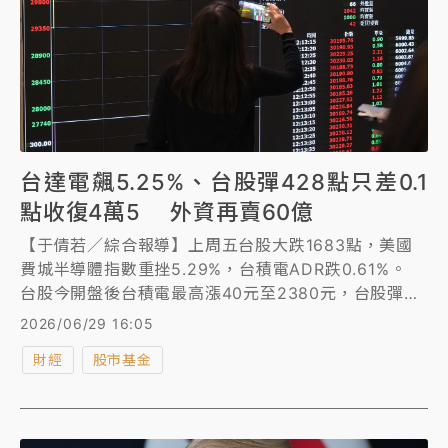
台達電飆5.25%、台股彈428點只差0.1
點收復4萬5 外資再賣60億
【于倩若／綜合報導】上周五台股大跌1683點，美國
費城半導體指數重挫5.29%，台積電ADR跌0.61%。
台股今開盤後台積電最高漲40元至2380元，台股彈逾
600點重返45200點，台達電飆逾6%。
2026/06/29 16:05
財經
股市基金