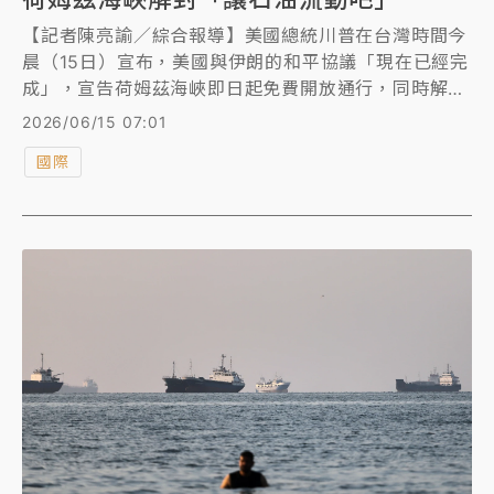
【記者陳亮諭／綜合報導】美國總統川普在台灣時間今
晨（15日）宣布，美國與伊朗的和平協議「現在已經完
成」，宣告荷姆茲海峽即日起免費開放通行，同時解除
美國海上封鎖，「讓石油流動吧！」巴基斯坦總理指
2026/06/15 07:01
出，本月19日將在日內瓦舉行簽署儀式；美國副總統范
國際
斯透露，川普可能親自出席。