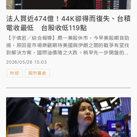
法人買近474億！44K卻得而復失、台積
電收最低 台股收低119點
【于倩若／綜合報導】周一美股休市，今早美股期貨勁
揚，原因是市場樂觀期待美國與伊朗之間的戰爭有望找
到解決方案，國際油價隨之大跌。稍早先一步開盤的韓
股KOSPI指數早盤再創新高，台股開盤後亦強彈逾400
2026/05/26 15:03
點、首度衝破44000點大關，盤初最高來到44097.63
財經
股市基金
點，台達電、聯電飆逾5%，彩晶漲停。