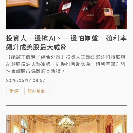
投資人一邊搶AI、一邊怕崩盤 殖利率
飆升成美股最大威脅
【編譯于倩若／綜合外電】投資人正熱烈追逐科技股與
AI類股這波火熱漲勢，同時也普遍認為，殖利率攀升恐
怕會讓股市偏離原本軌道。
2026/05/17 09:57
財經
股市基金