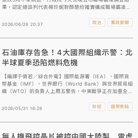
果，認定總談判代表楊珍妮對顏慧欣確實構成職場霸凌行
為，院長卓榮泰將在完整審視調查報告後，最快下週決定
楊的去留。楊珍妮晚間發聲，調查小組僅聽信少數另有圖
政治
黨政要聞
2026/06/26 20:37
謀的人士片面之詞，欠缺正當程序，對她並不公允；希望
能夠透過合法、合理程序再做進一步調查，讓事實真相更
為清楚。
石油庫存告急！4大國際組織示警：北
半球夏季恐陷燃料危機
【編譯于倩若／綜合外電】國際能源署（IEA）、國際貨
幣基金（IMF）、世界銀行（World Bank）與世界貿易組
織（WTO）的負責人上周五警告，中東戰爭正在加重全球
能源供應壓力，且對脆弱經濟體的衝擊最為嚴重。
財經
國際焦點
2026/05/31 16:26
無人機飛控晶片被控中國大陸製 雷虎