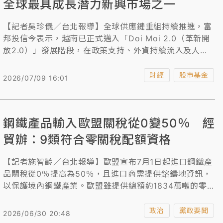
全球最具成長潛力新興市場之一
【記者吳珍儀／台北報導】全球供應鏈重組持續推進，富
邦投信今表示，越南已正式邁入「Doi Moi 2.0（革新開
放2.0）」發展階段，在政策支持、外資持續流入及人口
紅利帶動下，未來有望複製亞洲四小龍發展經驗，成為全
球最具成長潛力的新興市場之一。
財經
股市基金
2026/07/09 16:01
鋼鐵產品輸入歐盟關稅從0變50％ 經
貿辦：9類符合零關稅配額資格
【記者施智齡／台北報導】歐盟宣布7月1日起進口鋼鐵產
品關稅從0％提高為50％，且進口商需提供鎔鑄地資訊，
以保護境內鋼鐵產業。歐盟雖提供總額約1834萬噸的零
關稅配額作為補償，但多數分給洽簽有FTA的國家。行政
院經貿談判辦事處晚間表示，台灣目前獲零關稅配額67萬
政治
黨政要聞
2026/06/30 20:48
噸，有9類產品符合取得資格，部分品項（馬口鐵、不鏽