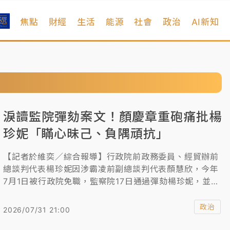
焦點
財經
生活
能源
社會
政治
AI新知
淚讀監院彈劾案文！顏慶章重砲痛批楊
珍妮「瞞心昧己、負隅頑抗」
【記者於維奕／綜合報導】行政院前政務委員、經貿辦前
總談判代表楊珍妮因涉霸凌前副總談判代表顏慧欣，今年
7月1日被行政院免職，監察院17日通過彈劾楊珍妮，並移
送懲戒法院審理。對此，顏慧欣的父親、前財長及前駐
WTO大使顏慶章今（31）日再發表聲明，除感謝監委還
政治
2026/07/31 21:00
給逝者公道外，更痛批楊珍妮在彈劾案後發表的聲明是