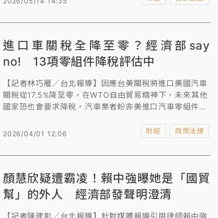
2026/05/14 14:35
制」與源頭管理建議時態度消極、推拖，才讓偷拍事件如
滾雪球般擴大，呼籲中央應立即修法，建立特殊攝影裝置
販售實名制與用途審查制度。
進口車關稅全降至零？經濟部say
no! 13項零組件降稅評估中
【記者林巧雁／台北報導】因應台美關稅將進口美國汽車
關稅從17.5%降至零，在WTO自由貿易精神下，未來其他
國家恐也會要求降稅，汽車業者盼非美進口汽車零組件關
稅也能降至零，讓全民享受便宜進口車，財委會今日舉行
公聽會討論。財政部次長陳勇勝表示，財政部針對13項汽
財經
政策法規
2026/04/01 12:06
車零組件研議調降可行性，而經濟部對於全面免進口車關
稅持反對態度。
顏慧欣疑遭霸凌！賴中強曝她是「國貿
幫」的外人 經濟部發聲明澄清
【記者陳建彰╱台北報導】針對媒體報導引用律師賴中強