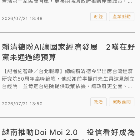
台灣第一家民間智庫，更長期協助政府推動產業政策，從
加入WTO、參與APEC到因應美國對等關稅，都提供重要
決策支持。面對AI時代，政府將推動「AI新十大建設」，
財經
產業脈動
2026/07/21 18:48
聚焦國家算力、主權AI、人才培育及均衡發展，並布局矽
光子、量子運算、機器人三大關鍵技術，同時投入資源協
助中小微企業導入AI、加速數位轉型，打造人工智慧生活
賴清德盼AI讓國家經濟發展 2嘆在野
圈，提升台灣長期競爭力與永續發展。
黨未通過總預算
【記者施智齡／台北報導】總統賴清德今早出席台灣經濟
研究院50周年高峰論壇，他感謝前辜振甫先生具遠見創立
台經院，並肯定台經院提供政策依據，讓政府更全面、長
遠推動經濟發展。賴表示，政府提出AI新十大建設，致力
發展4大基礎建設、3項關鍵技術，盼協助百萬家中小微企
政治
黨政要聞
2026/07/21 13:50
業升級轉型，提供年輕人創新創業生態鏈；很可惜國會朝
小野大，直到現在今年度總預算還沒通過。
越南推動Doi Moi 2.0 投信看好成為