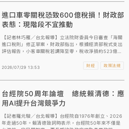
「瞞心昧己、負隅頑抗」。
進口車零關稅恐致600億稅損！財政部
表態：現階段不宜推動
【記者林巧雁／台北報導】立法院財委員今日審查「海關
進口稅則」修正草案，財政部指出，根據經濟部稅式支出
評估報告，小客車關稅若調降至零，稅收淨損約523億元
至601億元，恐導致國產車廠及零組件廠關廠，影響產值
約847.74億元、8.26萬從業人員，且為保留對外經貿談
財經
政策法規
2026/07/29 13:53
判籌碼，現階段不宜推動。此外，經濟部初估13項汽車零
組件關稅調降，稅收不減反增0.52億元。
台經院50周年論壇 總統賴清德：應
用AI提升台灣競爭力
【記者羅元駿／台北報導】台經院自1976年創立、2026
年走過50年。賴清德致詞時表示，台經院50年來不僅是