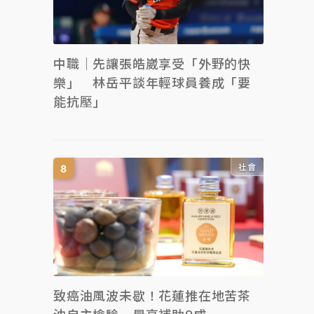
中職｜先讓張皓崴享受「外野的快
樂」 林岳平談年輕球員養成「要
能抗壓」
社會
致癌油風波未歇！花蓮推在地苦茶