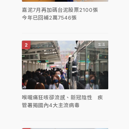
嘉泥7月再加碼台泥股票2100張
今年已回補2萬7546張
生活
喉嚨痛狂咳卻流感、新冠陰性 疾
管署揭國內4大主流病毒