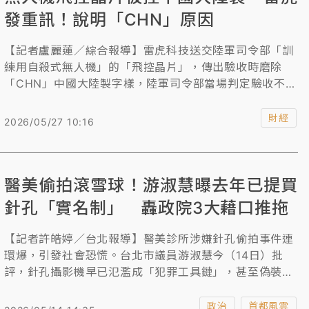
發重訊！說明「CHN」原因
【記者盧麗蓮／綜合報導】雷虎科技送交陸軍司令部「訓
練用自殺式無人機」的「飛控晶片」，傳出驗收時磨除
「CHN」中國大陸製字樣，陸軍司令部當場判定驗收不合
格。對此雷虎發出聲明澄清，強調驗收現場所見之
「CHN」字樣，為該晶片之地區性封裝標示，國防資安符
財經
2026/05/27 10:16
合標準。
醫美偷拍滾雪球！游淑慧曝去年已提買
針孔「實名制」 轟政院3大藉口推拖
【記者許皓婷／台北報導】醫美診所涉嫌針孔偷拍事件連
環爆，引發社會恐慌。台北市議員游淑慧今（14日）批
評，針孔攝影機早已氾濫成「犯罪工具鏈」，甚至偽裝成
眼鏡、原子筆、插座、煙霧偵測器，在網路平台輕易就能
買到，質疑行政院去年面對她提出的「針孔攝影機實名
政治
首都風雲