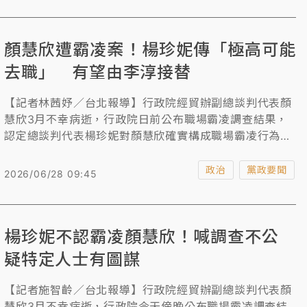
鋼熱軋厚板）因出口占比少，未獲國家配額；經濟部已收
集業者意見，將會同鋼鐵公會成立新的出口配額管理機
顏慧欣遭霸凌案！楊珍妮傳「極高可能
制。
去職」 有望由李淳接替
【記者林茜妤／台北報導】行政院經貿辦副總談判代表顏
慧欣3月不幸病逝，行政院日前公布職場霸凌調查結果，
認定總談判代表楊珍妮對顏慧欣確實構成職場霸凌行為，
行政院長卓榮泰將在完整審視調查報告後，最快下週決定
楊的去留。據傳，接替人選可能是前駐歐盟代表李淳。
政治
黨政要聞
2026/06/28 09:45
楊珍妮不認霸凌顏慧欣！喊調查不公
疑特定人士有圖謀
【記者施智齡／台北報導】行政院經貿辦副總談判代表顏
慧欣3月不幸病逝，行政院今天傍晚公布職場霸凌調查結