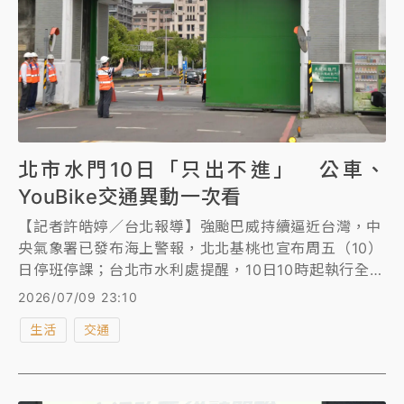
北市水門10日「只出不進」 公車、
YouBike交通異動一次看
【記者許皓婷／台北報導】強颱巴威持續逼近台灣，中
央氣象署已發布海上警報，北北基桃也宣布周五（10）
日停班停課；台北市水利處提醒，10日10時起執行全市
疏散門及越堤坡道「只出不進」管制，並於管制執行4
2026/07/09 23:10
小時後(10日14時)開始拖離堤外停車場滯留車輛；
生活
交通
YouBike微笑單車、共享機車將於10日2時起全面停止
營運；另外，為考量行車安全，公車業者將視實際天候
及道路等狀況減發班車。