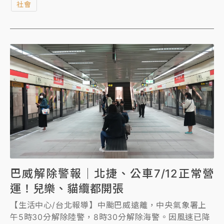
社會
網傳敬老愛心卡2027年起「600點數中300點可用於
購物」，社會局澄清，是從2027年下半年才開始，並
強調換卡免付費，請長輩勿信傳言。
巴威解除警報｜北捷、公車7/12正常營
運！兒樂、貓纜都開張
【生活中心/台北報導】中颱巴威遠離，中央氣象署上
午5時30分解除陸警，8時30分解除海警。因風速已降