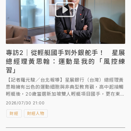
專訪2｜從輕艇國手到外銀舵手！ 星展
總經理黃思翰：運動是我的「風控練
習」
【記者羅元駿／台北報導】星展銀行（台灣）總經理黃
思翰擁有出色的運動細胞與非典型教育觀，高中起接觸
輕艇後，20歲當選新加坡雙人輕艇項目國手，更在東南
亞運動會奪得銀牌。他退役後轉進銀行業，迄今仍維持
2026/07/30 21:00
騎單車、滑雪、潛水與衝浪等運動習慣，黃思翰接受
財經
財經人物
《知新聞》專訪時分享他具一定風險承受度的投資比
重，更直言「過度保險是種浪費」，不過回到父親角
色，他則開玩笑說只要天氣好，就會幫孩子「請假去衝