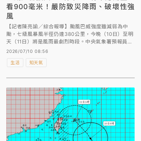
看900毫米！嚴防致災降雨、破壞性強
風
【記者陳亮諭／綜合報導】颱風巴威強度雖減弱為中
颱，七級風暴風半徑仍達380公里，今晚（10日）至明
天（11日）將是風雨最劇烈時段。中央氣象署預報員林
伯東表示，預估新竹、桃園、新北及苗栗等區域總雨
2026/07/10 08:56
量，可以來到600到900毫米。氣象專家吳德榮提醒，
生活
知天氣
明天風狂雨驟，中部以北及各山區慎防「破壞性」強
風，嚴防「致災性」大量降雨。