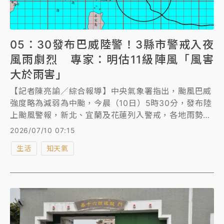
05：30發布巴威陸警！3縣市警戒入夜
風雨劇烈 專家：明估11級陣風「風害
大於雨害」
【記者陳亮諭／綜合報導】中央氣象署指出，颱風巴威
強度略為減弱為中颱，今晨（10日）5時30分，發布陸
上颱風警報，新北、宜蘭及花蓮列入警戒，各地雨勢隨
時間愈晚愈明顯。今晚至明天（11日）將是風雨最劇烈
2026/07/10 07:15
期間，全台各地有大雨或豪雨，各地沿海並有長浪及巨
生活
知天氣
浪。 氣象專家林得恩表示，巴威路徑略為北調，提醒
對台灣影響「風害遠大於雨害」，預估明天苗栗以北、
宜蘭及離外島地區都有平均風9級以上或陣風11級以上
發生的機率。