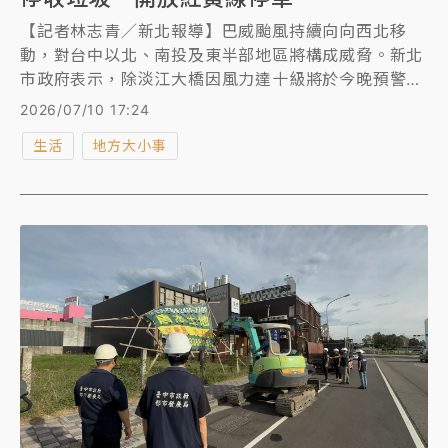
【記者林志青／新北報導】巴威颱風持續向向西北移
動，對台中以北、南投及東半部地區將構成威脅。新北
市政府表示，除淡江大橋因風力達十級將於今晚預警性
封閉外，包括十分瀑布公園、三貂嶺生態友善隧道、猴
2026/07/10 17:24
硐煤礦博物園區也都暫停開放。此外，今天全市黃線紅
生活
地方大小事
線及172所學校開放停車，同時路邊停車格暫停收費。