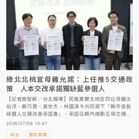
綠北北桃宜母雞允諾：上任推5交通政
策 人本交改承諾獨缺藍參選人
【記者施智齡／台北報導】民進黨雙北桃宜四位母雞沈
伯洋、蘇巧慧、黃世杰、林國漳今共同簽下「縣市首長
候選人交通改善承諾書」，承諾任期內推動五項交通改
革政策。
2026/07/08 10:47
政治
黨政要聞