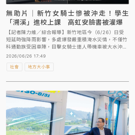
無助片｜新竹女騎士慘被沖走！學生
「溯溪」進校上課 高虹安臉書被灌爆
【記者陳力維／綜合報導】新竹地區今（6/26）日受
短延時強降雨影響，多處爆發嚴重積淹水災情，不僅竹
科通勤族受困車陣，目擊女騎士連人帶機車被大水沖走
離譜畫面，學生過馬路甚至宛如「溯溪」般險象環生，
2026/06/26 17:49
新竹縣更傳出民眾開車受困溺斃的悲劇。新竹市長高虹
社會
地方大小事
安雖於中午宣布下午起停班停課，但「慢半拍」的決策
引爆市民怒火，大批家長與民眾湧入其社群平台留言痛
批，留下滿滿的「咕嚕咕嚕」諷刺字眼，市府的防災應
變與決策時機備受外界質疑。