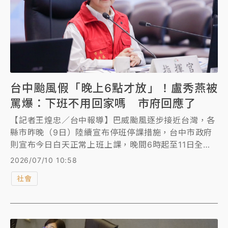
台中颱風假「晚上6點才放」！盧秀燕被
罵爆：下班不用回家嗎 市府回應了
【記者王煌忠／台中報導】巴威颱風逐步接近台灣，各
縣市昨晚（9日）陸續宣布停班停課措施，台中市政府
則宣布今日白天正常上班上課，晚間6時起至11日全天
停止上班、課，形成長達30小時的颱風假。議員質疑市
2026/07/10 10:58
府圖卡資訊容易造成誤解，更批評相關交通、公共運輸
社會
及停車等配套措施未同步公布；不少網友也湧入台中市
長盧秀燕臉書留言，質疑「上班要出門、下班不用回家
嗎？」對此，市府強調，依據中央氣象署預測，台中市
風雨將於今晚後逐漸增強，因此提前6小時啟動停班停