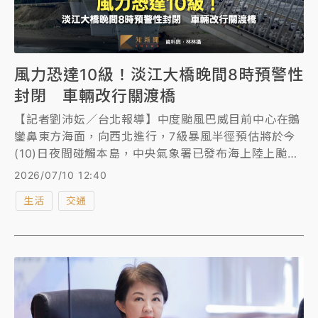
風力恐達10級！淡江大橋晚間8時預警性
封閉 車輛改行關渡橋
【記者劉沛妘／台北報導】中度颱風巴威目前中心在鵝
鑾鼻東方海面，向西北進行，7級暴風半徑預估將於今
(10)日夜間碰觸本島，中央氣象署已發布海上陸上颱風
警報，北部山區、濱海省道及快速公路都位於警戒範
2026/07/10 12:40
圍。對此，交通部公路局表示，淡江大橋位於淡水河
生活
交通
口，為維用路人安全，預計今(10)日晚間20時預警性封
閉人行自行車道及機車道，23時預警性封閉主線及公車
道。