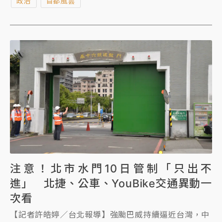
政治
首都風雲
為決策者，絕對不能輕忽可能對於市民造成的影響，並
強調，基按照過往慣例，基北北桃四市交換意見、溝
通，所以綜整判斷停班課。
注意！北市水門10日管制「只出不
進」 北捷、公車、YouBike交通異動一
次看
【記者許皓婷／台北報導】強颱巴威持續逼近台灣，中