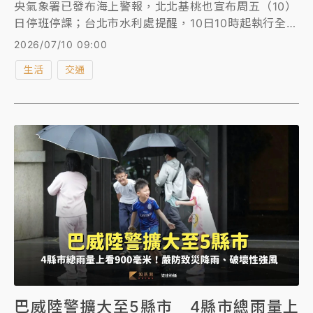
央氣象署已發布海上警報，北北基桃也宣布周五（10）
日停班停課；台北市水利處提醒，10日10時起執行全市
疏散門及越堤坡道「只出不進」管制，並於管制執行4
2026/07/10 09:00
小時後(10日14時)開始拖離堤外停車場滯留車輛；
生活
交通
YouBike微笑單車、共享機車將於10日2時起全面停止
營運；另外，為考量行車安全，公車業者將視實際天候
及道路等狀況減發班車。
巴威陸警擴大至5縣市 4縣市總雨量上