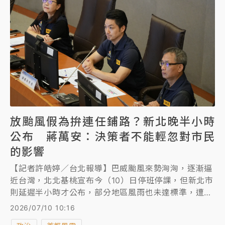
課，希望讓市民有更多時間做好防颱準備，也將晚班工
作者納入保障範圍。
放颱風假為拚連任鋪路？新北晚半小時
公布 蔣萬安：決策者不能輕忽對市民
的影響
【記者許皓婷／台北報導】巴威颱風來勢洶洶，逐漸逼
近台灣，北北基桃宣布今（10）日停班停課，但新北市
則延遲半小時才公布，部分地區風雨也未達標準，遭質
疑基隆、台北、桃園為拚市長連任鋪路。對此，台北市
2026/07/10 10:16
長蔣萬安表示，巴威是25年來暴風圈最大的颱風，他身