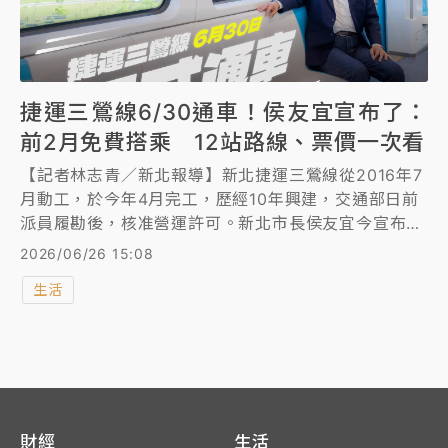
捷運三鶯線6/30通車！侯友宜宣布了：
前2月免費搭乘 12站路線、票價一次看
【記者林志青／新北報導】新北捷運三鶯線從2016年7
月動工，於今年4月完工，歷經10年興建，交通部日前
派員履勘後，核准營運許可。新北市長侯友宜今宣布，
三鶯線將在6/30通車，且至8/31，將開放2個月免費搭
2026/06/26 15:08
乘，歡迎一起大家到鶯歌、三峽走走。新北也新闢公車
生活
路線和16站YouBike，滿足搭乘民眾接駁需求。
財經
生活