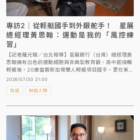
專訪2｜從輕艇國手到外銀舵手！ 星展
總經理黃思翰：運動是我的「風控練
習」
【記者羅元駿／台北報導】星展銀行（台灣）總經理黃
思翰擁有出色的運動細胞與非典型教育觀，高中起接觸
輕艇後，20歲當選新加坡雙人輕艇項目國手，更在東南
亞運動會奪得銀牌。他退役後轉進銀行業，迄今仍維持
2026/07/30 21:00
騎單車、滑雪、潛水與衝浪等運動習慣，黃思翰接受
財經
財經人物
《知新聞》專訪時分享他具一定風險承受度的投資比
重，更直言「過度保險是種浪費」，不過回到父親角
色，他則開玩笑說只要天氣好，就會幫孩子「請假去衝
浪」，並自然的培養孩子的好奇心與分析能力。