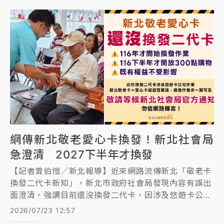
浪」，並自然的培養孩子的好奇心與分析能力。
網傳新北敬老愛心卡換發！新北社會局
急澄清 2027下半年才換發
【記者曾伯愷／新北報導】近來網路流傳新北「敬老卡
換發二代卡新知」，新北市政府社會局發現內容有誤出
面澄清，強調目前還沒換發二代卡，因涉及悠遊卡公司
作業，且新北敬老卡加愛心卡超過百萬張，目前還在規
2026/07/23 12:57
劃建置，預計最快明年下半年起才會分階段換發；對於