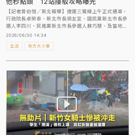
他秒點頭 12站接駁攻略曝光
【記者曾伯愷／新北報導】捷運三鶯線上午正式通車，
行政院長卓榮泰、新北市長侯友宜、國民黨新北市長參
選人李四川、民進黨新北市長參選人蘇巧慧、及當地民
代、里長皆出席，侯友宜致詞時，透露施工過程艱困，
2026/06/30 14:34
他多次半夜到場勘查，並於俄烏戰爭原物料上漲時，要
生活
地方大小事
求捷運局該花的錢不能省，「一刻也不能停」。他並喊
話在場的行政院長卓榮泰，揭露新北還有7條捷運網絡
興建、規劃中，希望中央能大力支持，加速審查、給予
經費，卓榮泰也笑著點頭拍手。