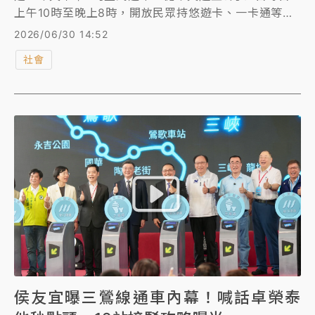
上午10時至晚上8時，開放民眾持悠遊卡、一卡通等電
子票證刷卡免費搭乘。交通局表示，為方便接駁轉乘，
2026/06/30 14:52
也已提前設置全線12站36條公車及新巴士路線，並新
社會
增16處YouBike站。 不只如此，新北美術館館及鶯歌
陶瓷博物館即日起至7月30日也免門票入館，新北美術
館7月4日及5日並於戶外園區舉辦演唱會等活動展演，
並有600架無人機、煙火、光雕秀，民眾可免費搭乘三
鶯線抵達鶯歌站，步行前往觀賞。
侯友宜曝三鶯線通車內幕！喊話卓榮泰