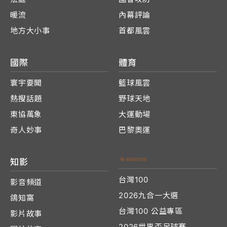
暖流
內幕評論
地方大小事
首都風雲
國際
體育
寰宇要聞
籃球風雲
熱搜話題
野球天地
東協萬象
大運動場
奇人妙事
巴黎奧運
知影
台灣100
影音頻道
2026九合一大選
鴿知窩
台灣100 公益專區
影片故事
2026世界盃足球賽