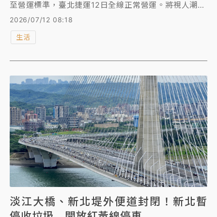
至營運標準，臺北捷運12日全線正常營運。將視人潮及
風雨狀況彈性調整列車班距。 北市公車及復康巴士今
2026/07/12 08:18
也恢復正常營運。YouBike、共享機車自7/12上午8時
生活
起恢復正常營運。 北捷經營管理的兒童新樂園上午9時
開園，貓空纜車下午13時恢復營運。
淡江大橋、新北堤外便道封閉！新北暫
停收垃圾 開放紅黃線停車