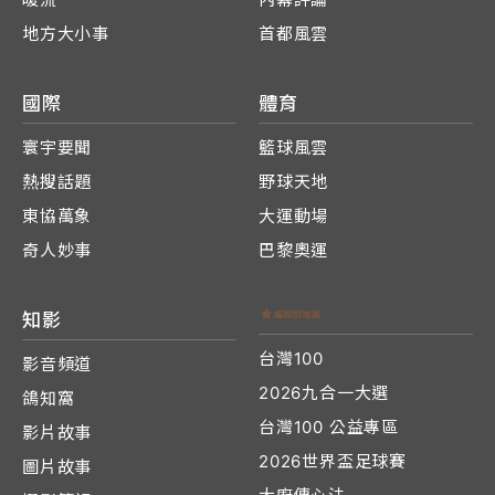
地方大小事
首都風雲
國際
體育
寰宇要聞
籃球風雲
熱搜話題
野球天地
東協萬象
大運動場
奇人妙事
巴黎奧運
知影
台灣100
影音頻道
2026九合一大選
鴿知窩
台灣100 公益專區
影片故事
2026世界盃足球賽
圖片故事