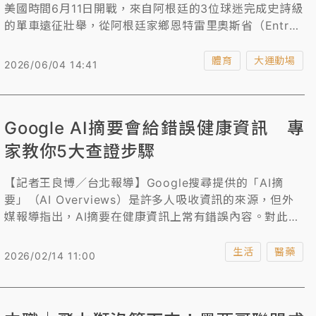
美國時間6月11日開戰，來自阿根廷的3位球迷完成史詩級
的單車遠征壯舉，從阿根廷家鄉恩特雷里奧斯省（Entre
Ríos）瓜萊瓜伊丘（Gualeguaychú）出發，一路向北騎
行，穿越17個國家，騎了9個半月一共17000公里，日前
體育
大運動場
2026/06/04 14:41
終於抵達目的地美國堪薩斯市，趕上阿根廷國家隊在世界
盃的首戰，堪稱是最狂鐵粉。
Google AI摘要會給錯誤健康資訊 專
家教你5大查證步驟
【記者王良博／台北報導】Google搜尋提供的「AI摘
要」（AI Overviews）是許多人吸收資訊的來源，但外
媒報導指出，AI摘要在健康資訊上常有錯誤內容。對此，
國內專家表示，AI提供的資訊不一定是可信賴的來源，且
生成過程可能產生錯誤，查證的5步驟包含確認來源身
生活
醫藥
2026/02/14 11:00
份、檢視有無利益動機、交叉比對官方指引，並追溯原始
證據、辨識高風險語句，像是「顛覆醫學」或「不必看醫
生」等。