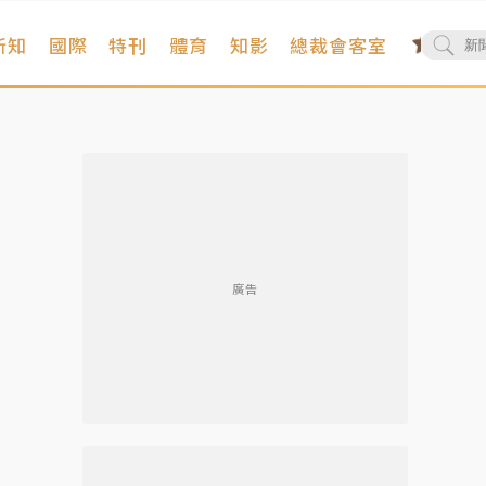
新知
國際
特刊
體育
知影
總裁會客室
廣告