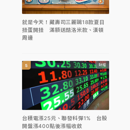
就是今天！藏壽司三麗鷗18款夏日
扭蛋開扭 滿額送酷洛米款、漢頓
周邊
財經
台積電漲25元、聯發科彈1% 台股
開盤漲400點後漲幅收斂