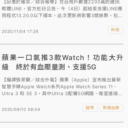
【記者於維奕／綜合報導】在台用戶數達2200萬的通訊
軟體LINE，官方近日公告，今（4日）起結束支援LINE應
用程式13.20.0以下版本，此次更新將影響3類族群，包括
作業系統停留在iOS或iPadOS 14.8.1以下的蘋果用戶，以
及Android 7.1.2以下版本的手機，無法再登入使用。
財經
2025/11/04 17:26
iPhone 6、iPhone 6 Plus及第一代iPhone SE用戶皆受
影響。
蘋果一口氣推3款Watch！功能大升
級 終於有血壓量測、支援5G
【編譯張翠蘭／綜合外電】蘋果（Apple）宣布推出最新
智慧手錶Apple Watch系列Apple Watch Series 11、
Ultra 3 和 SE 3，其中Ultra 3配備5G網路、衛星連接和
迄今為止最大的顯示螢幕。Series 11和Ultra 3這兩款皆
支援高血壓示警功能，為使用者的健康保障升級。新手錶
國際
熱搜話題
2025/09/10 08:04
以SE3售價最親民7900元台幣起，Ultra 3起價最高2萬
6900元。9月11日開始預訂、19日發售。