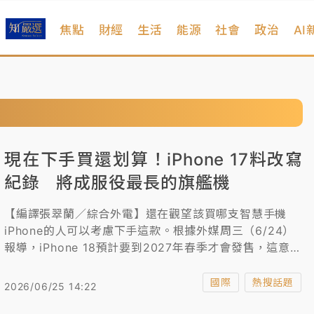
焦點
財經
生活
能源
社會
政治
AI
現在下手買還划算！iPhone 17料改寫
紀錄 將成服役最長的旗艦機
【編譯張翠蘭／綜合外電】還在觀望該買哪支智慧手機
iPhone的人可以考慮下手這款。根據外媒周三（6/24）
報導，iPhone 18預計要到2027年春季才會發售，這意味
iPhone 17標準版將在蘋果主線產品線中佔據領先地位約
18個月，可望超越iPhone 4成為標準版iPhone最長銷售
國際
熱搜話題
2026/06/25 14:22
周期機型的新標竿。