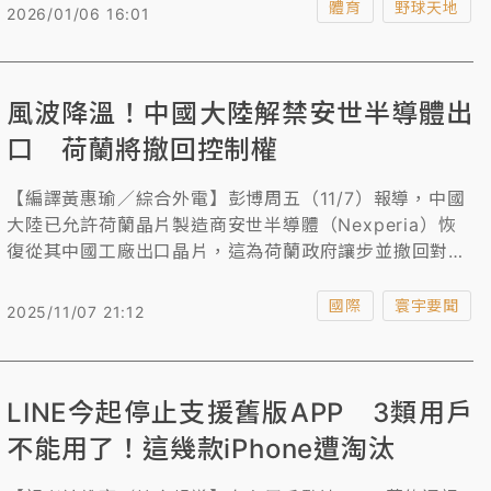
雖未透露，但球評王翊亘已在推特爆料是富邦悍將。
體育
野球天地
2026/01/06 16:01
風波降溫！中國大陸解禁安世半導體出
口 荷蘭將撤回控制權
【編譯黃惠瑜／綜合外電】彭博周五（11/7）報導，中國
大陸已允許荷蘭晶片製造商安世半導體（Nexperia）恢
復從其中國工廠出口晶片，這為荷蘭政府讓步並撤回對這
家中資公司的控制權鋪平道路。
國際
寰宇要聞
2025/11/07 21:12
LINE今起停止支援舊版APP 3類用戶
不能用了！這幾款iPhone遭淘汰