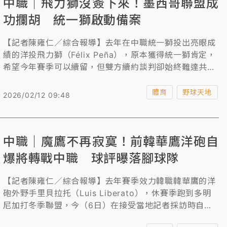
中職｜飛力獅沒簽下來！墨西哥聯盟成
功攔胡 統一獅啟動備案
【記者陳雍仁／綜合報導】去年在中職統一獅投出亮眼成
績的洋投飛力獅（Félix Peña），原本獲得統一獅肯定，
希望今年賽季可以續留，但雙方續約談判卻始終難達共
識，陷入卡關狀態，今（12日）墨西哥聯盟尤卡坦獅子隊
成功攔胡，官宣簽下飛力獅，統一獅將啟動備案。
體育
野球天地
2026/02/12 09:48
中職｜魔鷹不再寂寞！前韓華鷹洋砲自
爆將轉戰中職 球評曝落腳球隊
【記者陳雍仁／綜合報導】去年賽季效力韓職韓華鷹的洋
砲外野手里貝拉托（Luis Liberato），休賽季跑到多明
尼加打冬季聯盟，今（6日）在接受當地記者採訪時自
爆，今年賽季將轉戰中職，至於加盟哪支球隊，里貝拉托