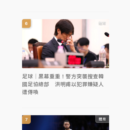
體育
足球｜黑幕重重！警方突襲搜查韓
國足協總部 洪明甫以犯罪嫌疑人
遭傳喚
體育