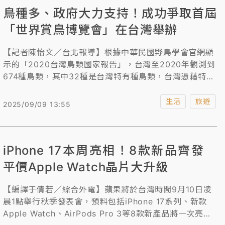
鳥種多、政府大力支持！成功爭取首屆
「世界賞鳥博覽會」在台灣舉辦
【記者陳怡文／台北報導】根據中華民國野鳥學會官網顯
示的「2020台灣鳥類國家報告」，台灣至2020年觀測到
674種鳥類，其中32種是台灣特有種鳥類，台灣憑藉特有
鳥種、一般後鳥都會來台，稱台灣是「鳥類方舟」也不為
過，另外，該活動有政府等各機關大力支持下，成最佳有
生活
旅遊
2025/09/09 13:55
利條件，爭取到首屆「世界賞鳥博覽會」在台灣，9/20-
9/21於台中市民廣場盛大登場，抽Apple Watch SE、光
學望遠鏡等100多項好禮。
iPhone 17本周亮相！8款新品齊發
平價Apple Watch晶片大升級
【編譯于倩若／綜合外電】蘋果將於台灣時間9月10日凌
晨1點舉行秋季發表會，預料包括iPhone 17系列、新款
Apple Watch、AirPods Pro 3等8款新產品將一次亮