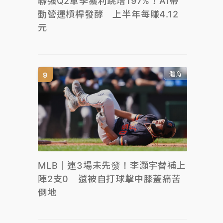
聯強Q2單季獲利跳增197%！AI帶
動營運槓桿發酵 上半年每賺4.12
元
體育
MLB｜連3場未先發！李灝宇替補上
陣2支0 還被自打球擊中膝蓋痛苦
倒地