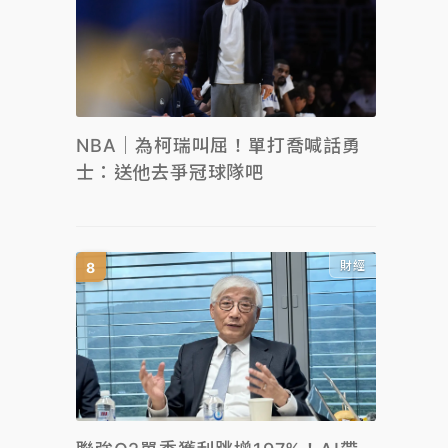
NBA｜為柯瑞叫屈！單打喬喊話勇
士：送他去爭冠球隊吧
財經