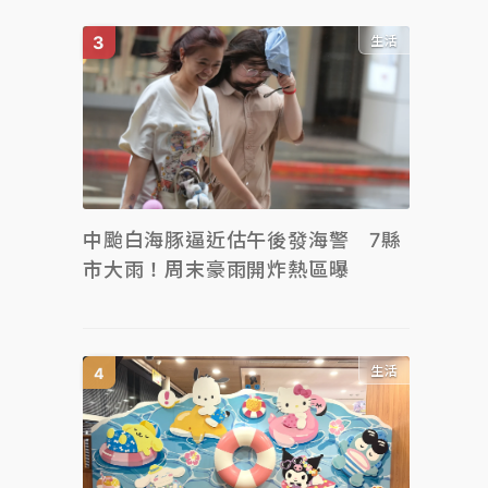
生活
中颱白海豚逼近估午後發海警 7縣
市大雨！周末豪雨開炸熱區曝
生活