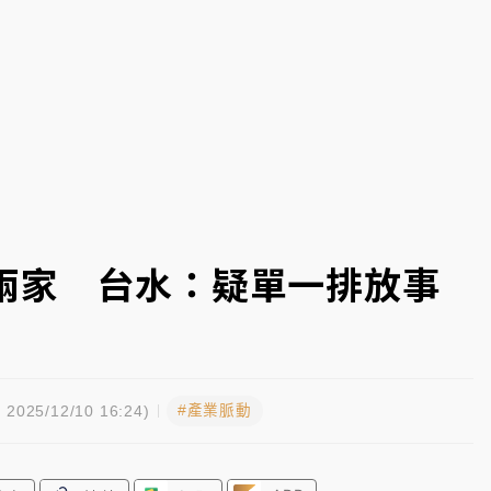
一度塞車 周六起展出延長至晚上7時
今重開羈押庭
到發紫」降雨熱區曝
兩家 台水：疑單一排放事
#產業脈動
2025/12/10 16:24)