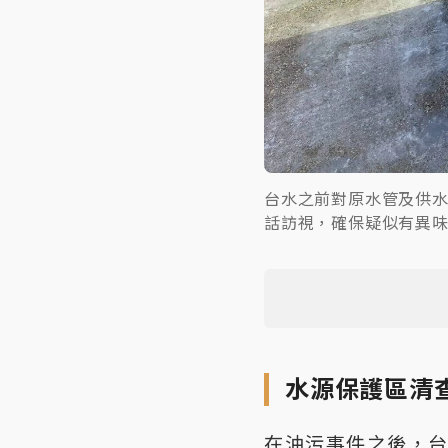
台水之前對原水管及供
話訪視，確保疑似有異
水源保護區清
在油污事件之後，