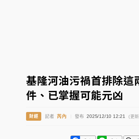
故宮《龍藏經》特展第2檔！今線上預約開賣
台東農業處長涉圖利渡假村！東檢抗告成功 
父親節泡湯了！中颱白海豚雨彈轟3天 「紅
基隆河油污禍首排除這
件、已掌握可能元凶
芮內
2025/12/10 12:21
財經
記者
|
發布
(更新 