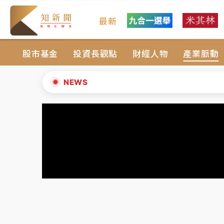
最新
女律師陳昱瑄詐慈濟10億！黃金158kg遭查
股市基金
投資長觀點
財經人物
產業脈動
暑假過三周才推「E宿新北打卡趣」！抽獎程
中信慈善基金會想增加董事人數！辜仲諒向法
NEWS
故宮《龍藏經》特展第2檔！今線上預約開賣
▲
台東農業處長涉圖利渡假村！東檢抗告成功 
▼
父親節泡湯了！中颱白海豚雨彈轟3天 「紅
女律師陳昱瑄詐慈濟10億！黃金158kg遭查
暑假過三周才推「E宿新北打卡趣」！抽獎程
中信慈善基金會想增加董事人數！辜仲諒向法