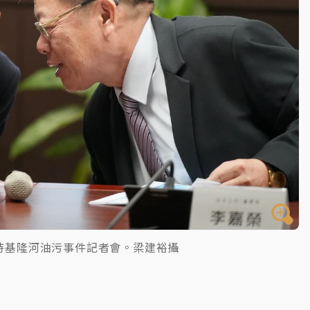
主持基隆河油污事件記者會。梁建裕攝