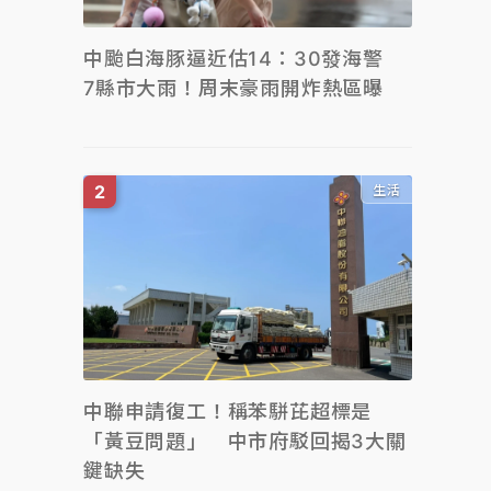
中颱白海豚逼近估14：30發海警
7縣市大雨！周末豪雨開炸熱區曝
生活
中聯申請復工！稱苯駢芘超標是
「黃豆問題」 中市府駁回揭3大關
鍵缺失