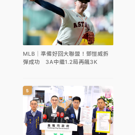
MLB｜準備好回大聯盟！鄧愷威拆
彈成功 3A中繼1.2局再飆3K
社會