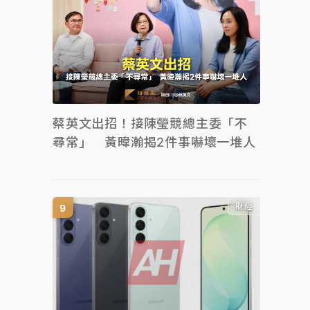
蔡英文出招！接陳瑩競總主委「不
尋常」 黃暐瀚揭2件事嚇壞一堆人
財經