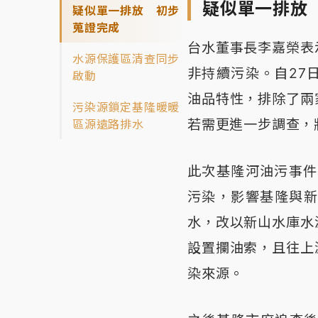
疑似單一排放
疑似單一排放 初步
蒐證完成
台水董事長李嘉榮表
水源保護區清查同步
非持續污染。自27
啟動
油品特性，排除了兩
污染源鎖定基隆暖暖
若需更進一步調查，
區源遠路排水
此次基隆河油污事件
污染，影響基隆與新
水，改以新山水庫水
設置攔油索，且往上
染來源。