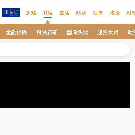
焦點
財經
生活
能源
社會
政治
AI
扣畫面曝光
金融保險
科技新知
國際焦點
趨勢大師
政
序複雜 觀旅局回應了
院聲請遭駁 理由曝光
一度塞車 周六起展出延長至晚上7時
今重開羈押庭
到發紫」降雨熱區曝
扣畫面曝光
序複雜 觀旅局回應了
院聲請遭駁 理由曝光