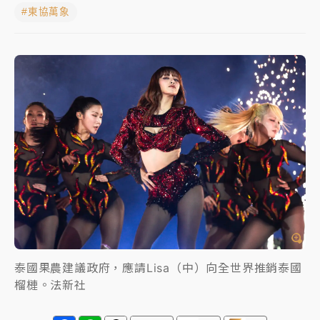
雨熱區曝
#東協萬象
女律師陳昱瑄詐慈濟10億！黃金158kg遭查扣畫面曝光
暑假過三周才推「E宿新北打卡趣」！抽獎程序複雜 觀
旅局回應了
中信慈善基金會想增加董事人數！辜仲諒向法院聲請遭
駁 理由曝光
故宮《龍藏經》特展第2檔！今線上預約開賣一度塞車
周六起展出延長至晚上7時
台東農業處長涉圖利渡假村！東檢抗告成功 今重開羈
押庭
父親節泡湯了！中颱白海豚雨彈轟3天 「紅到發紫」降
泰國果農建議政府，應請Lisa（中）向全世界推銷泰國
雨熱區曝
榴槤。法新社