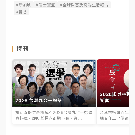
#新加坡
#瑞士寶盛
#全球財富及高端生活報告
#曼谷
特刊
2026米其林專
2026 台灣九合一選舉
饗宴
知新聞提供最權威的2026台灣九合一選舉
米其林指南百年之
資料庫。即時掌握六都縣市長、議...
瑞百年三星傳奇、台