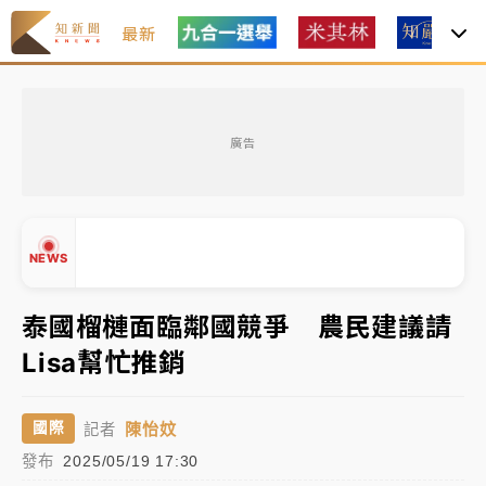
最新
女律師陳昱瑄詐慈濟10億！黃金158kg遭查扣畫面曝光
廣告
暑假過三周才推「E宿新北打卡趣」！抽獎程序複雜 觀
旅局回應了
中信慈善基金會想增加董事人數！辜仲諒向法院聲請遭
NEWS
駁 理由曝光
泰國榴槤面臨鄰國競爭 農民建議請
故宮《龍藏經》特展第2檔！今線上預約開賣一度塞車
周六起展出延長至晚上7時
Lisa幫忙推銷
▲
台東農業處長涉圖利渡假村！東檢抗告成功 今重開羈
▼
押庭
陳怡妏
國際
記者
發布
2025/05/19 17:30
父親節泡湯了！中颱白海豚雨彈轟3天 「紅到發紫」降