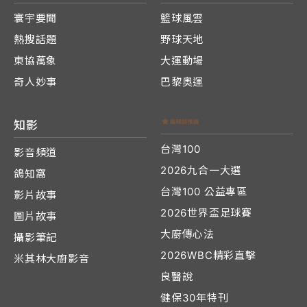
寰宇要聞
籃球風雲
熱搜話題
野球天地
東協萬象
大運動場
奇人妙事
巴黎奧運
知影
台灣100
影音頻道
2026九合一大選
鴿知窩
台灣100 公益專區
影片故事
2026世界盃足球賽
圖片故事
大廚傳心法
攝影筆記
2026WBC精彩直擊
米其林大廚影音
良醫說
健保30年特刊