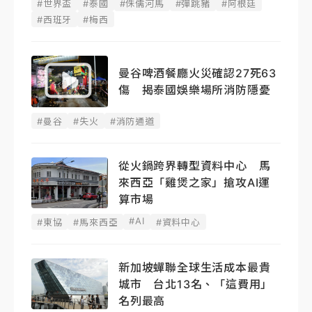
#世界盃
#泰國
#侏儒河馬
#彈跳豬
#阿根廷
#西班牙
#梅西
曼谷啤酒餐廳火災確認27死63
傷 揭泰國娛樂場所消防隱憂
#曼谷
#失火
#消防通道
從火鍋跨界轉型資料中心 馬
來西亞「雞煲之家」搶攻AI運
算市場
#AI
#東協
#馬來西亞
#資料中心
新加坡蟬聯全球生活成本最貴
城市 台北13名、「這費用」
名列最高