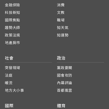
金融保險
消費
科技新知
文教
國際焦點
職場
趨勢大師
知天氣
政策法規
知運勢
地產房市
社會
政治
突發現場
黨政要聞
法庭
國會攻防
暖流
內幕評論
地方大小事
首都風雲
國際
體育