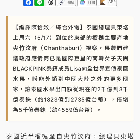
APP
連結
訂閱
【編譯陳怡妏／綜合外電】泰國總理貝東塔
上周六（5/17）到位於東部的榴槤主要產地
尖竹汶府（Chanthaburi）視察，果農們建
議政府應情商已是國際巨星的南韓女子天團
BLACKPINK泰籍成員Lisa向全世界宣傳泰國
水果，盼能外銷到中國大陸之外的更多國
家，讓泰國水果出口額從現在的2千億到3千
億泰銖（約1823億到2735億台幣），倍增
為5千億泰銖（約4559億台幣）。
泰國近半榴槤產自尖竹汶府，總理貝東塔