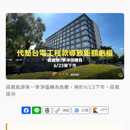
NBA｜
傳奇名帥驚傳離世！曾以「瘋狂籃球」震撼聯
盟 兩大愛徒向他致
中租控股7月營收創今年新高 前7月獲利成長6%
獨家｜
和欣客運總裁逝世！少東涉洗錢遭收押 戴手銬
腳鐐提前奔靈堂畫面曝
處置制度大變革！ 證交所今起縮短股票「關禁閉」天
數與撮合時間
才續任就飛美國大學面試 清大校長高為元致歉：機會
森崴能源第一季淨值轉為負數，將於6/23下市。森崴
到來時引起我的好奇
提供
白海豚颱風解除海警 西南風來了！4縣市大雨特報、各
地午後雷雨
APP
連結
訂閱
分析｜
7月營收甫首破單月9000億元下半年續旺指
標？ 鴻海本週法說法人關注的四大重點