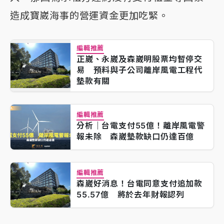
造成寶崴海事的營運資金更加吃緊。
編輯推薦
正崴、永崴及森崴明股票均暫停交
易 預料與子公司離岸風電工程代
墊款有關
編輯推薦
分析｜台電支付55億！離岸風電警
報未除 森崴墊款缺口仍達百億
編輯推薦
森崴好消息！台電同意支付追加款
55.57億 將於去年財報認列