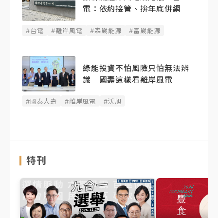
電：依約接管、拚年底併網
#台電
#離岸風電
#森崴能源
#富崴能源
綠能投資不怕風險只怕無法辨
識 國壽這樣看離岸風電
#國泰人壽
#離岸風電
#沃旭
特刊