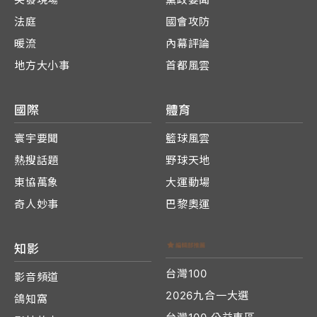
法庭
國會攻防
暖流
內幕評論
地方大小事
首都風雲
國際
體育
寰宇要聞
籃球風雲
熱搜話題
野球天地
東協萬象
大運動場
奇人妙事
巴黎奧運
知影
台灣100
影音頻道
2026九合一大選
鴿知窩