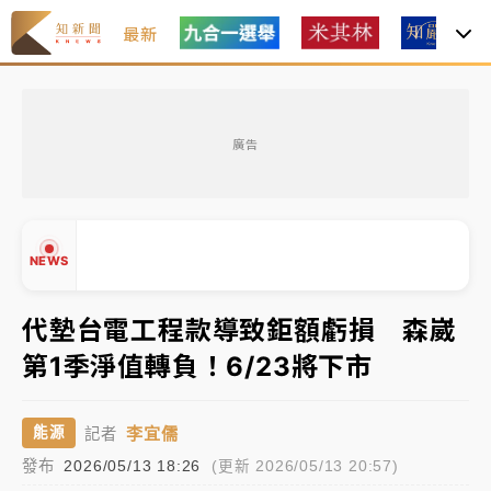
最新
中租控股7月營收創今年新高 前7月獲利成長6%
廣告
獨家｜
和欣客運總裁逝世！少東涉洗錢遭收押 戴手銬
腳鐐提前奔靈堂畫面曝
處置制度大變革！ 證交所今起縮短股票「關禁閉」天
NEWS
數與撮合時間
才續任就飛美國大學面試 清大校長高為元致歉：機會
代墊台電工程款導致鉅額虧損 森崴
到來時引起我的好奇
第1季淨值轉負！6/23將下市
白海豚颱風解除海警 西南風來了！4縣市大雨特報、各
▲
地午後雷雨
▼
李宜儒
能源
記者
分析｜
7月營收甫首破單月9000億元下半年續旺指
發布
2026/05/13 18:26
(更新 2026/05/13 20:57)
標？ 鴻海本週法說法人關注的四大重點