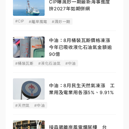
CIP曝渢妙一期最新海事進度
拚2027年如期併網
#CIP
#離岸風電
#渢妙一期
中油：8月桶裝瓦斯價格凍漲
今年已吸收液化石油氣金額逾
90億
#桶裝瓦斯
#液化石油氣
#中油
中油：8月民生天然氣凍漲 工
業用及電業用各漲5%、9.91%
#天然氣
#中油
接森崴離岸風電爛尾樓 台