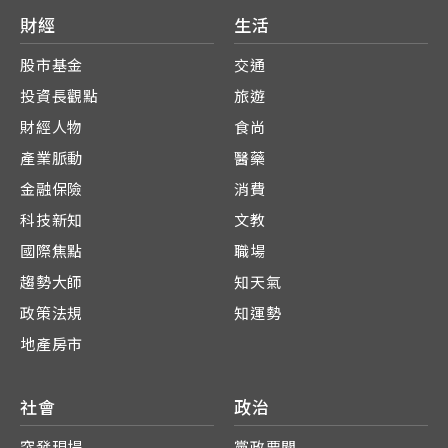
財經
生活
股市基金
交通
投資長觀點
旅遊
財經人物
食尚
產業脈動
醫藥
金融保險
消費
科技新知
文教
國際焦點
職場
趨勢大師
知天氣
政策法規
知運勢
地產房市
社會
政治
突發現場
黨政要聞