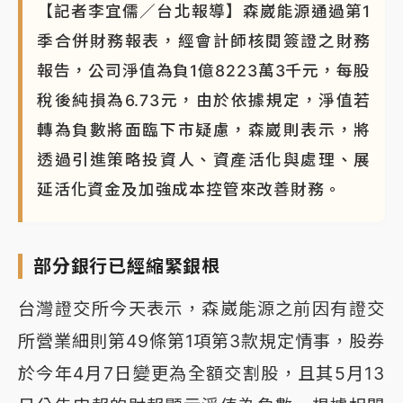
【記者李宜儒／台北報導】森崴能源通過第1
NBA｜
傳奇名帥驚傳離世！曾以「瘋狂籃球」震撼聯
季合併財務報表，經會計師核閱簽證之財務
盟 兩大愛徒向他致
報告，公司淨值為負1億8223萬3千元，每股
稅後純損為6.73元，由於依據規定，淨值若
轉為負數將面臨下市疑慮，森崴則表示，將
透過引進策略投資人、資產活化與處理、展
延活化資金及加強成本控管來改善財務。
部分銀行已經縮緊銀根
台灣證交所今天表示，森崴能源之前因有證交
所營業細則第49條第1項第3款規定情事，股券
於今年4月7日變更為全額交割股，且其5月13