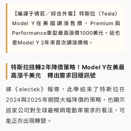
蔣萬安的建中同學！47歲法律學霸戰桃園 公開上任首
【編譯于倩若／綜合外電】特斯拉（Tesla）
要3件事
Model Y在美國調漲售價，Premium與
Performance車型最高漲價1000美元。這也
是Model Y 2年來首次調漲價格。
特斯拉扭轉2年降價策略！Model Y在美最
高漲千美元 釋出需求回穩訊號
據《electek》報導，此舉結束了特斯拉在
2024與2025年期間大幅降價的策略，也顯示
這家公司對全球最暢銷電動車需求的看法，可
能正在出現轉變。