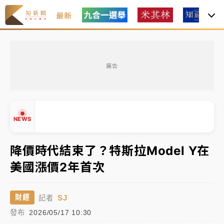
最新
父親節玩樂園！六福村今明2天「爸爸免費」 遠雄海洋
買1送1
廣告
白海豚逼近！新北高灘地停車場下午4時強制拖吊 中午
開放水門周邊紅黃線停車
中颱白海豚環流掠北海！今明防劇烈降雨 東部高溫飆
NEWS
38度
周末精選｜
慈濟遭詐10億完整始末曝！律師掮客大玩兩
降價時代結束了？特斯拉Model Y在
面手法 郭台銘、蔡英文成關鍵
美國漲價2年首次
本周爆款短影音｜
柯文哲帶電子手鐶拄拐杖現身／周玉
▲
蔻蔡玉真開撕爆料
▼
SJ
財經
記者
周末精選｜
跨境網購族注意！EZ Way若改由政府委
發布
2026/05/17 10:30
任 預算難關如何解？