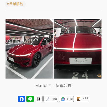
#產業脈動
蔣萬安的建中同學！47歲法律學霸戰桃園 公開上任首
要3件事
父親節玩樂園！六福村今明2天「爸爸免費」 遠雄海洋
買1送1
白海豚逼近！新北高灘地停車場下午4時強制拖吊 中午
開放水門周邊紅黃線停車
中颱白海豚環流掠北海！今明防劇烈降雨 東部高溫飆
38度
周末精選｜
慈濟遭詐10億完整始末曝！律師掮客大玩兩
面手法 郭台銘、蔡英文成關鍵
本周爆款短影音｜
柯文哲帶電子手鐶拄拐杖現身／周玉
Model Y。陳卓邦攝
蔻蔡玉真開撕爆料
周末精選｜
跨境網購族注意！EZ Way若改由政府委
APP
連結
訂閱
任 預算難關如何解？