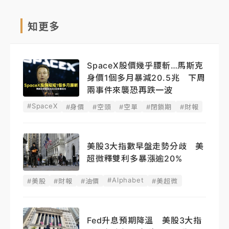
知更多
SpaceX股價幾乎腰斬…馬斯克
身價1個多月暴減20.5兆 下周
兩事件來襲恐再跌一波
#SpaceX
#身價
#空頭
#空單
#閉鎖期
#財報
美股3大指數早盤走勢分歧 美
超微釋雙利多暴漲逾20%
#Alphabet
#美股
#財報
#油價
#美超微
Fed升息預期降溫 美股3大指