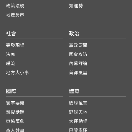
政策法規
知運勢
地產房市
社會
政治
突發現場
黨政要聞
法庭
國會攻防
暖流
內幕評論
地方大小事
首都風雲
國際
體育
寰宇要聞
籃球風雲
熱搜話題
野球天地
東協萬象
大運動場
奇人妙事
巴黎奧運