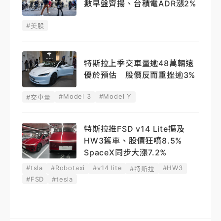
數早盤齊揚、台積電ADR漲2%
#美股
特斯拉上季交車量逾48萬輛遠
優於預估 股價反而重挫逾3%
#Model 3
#Model Y
#交車量
特斯拉推FSD v14 Lite擴及
HW3舊車、股價狂噴8.5%
SpaceX同步大漲7.2%
#tsla
#Robotaxi
#v14 lite
#HW3
#特斯拉
#FSD
#tesla