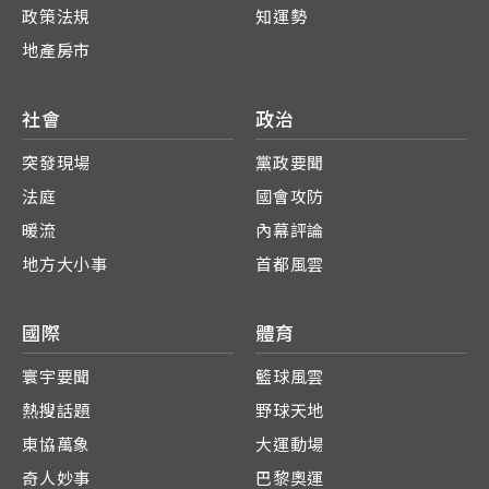
政策法規
知運勢
地產房市
社會
政治
突發現場
黨政要聞
法庭
國會攻防
暖流
內幕評論
地方大小事
首都風雲
國際
體育
寰宇要聞
籃球風雲
熱搜話題
野球天地
東協萬象
大運動場
奇人妙事
巴黎奧運