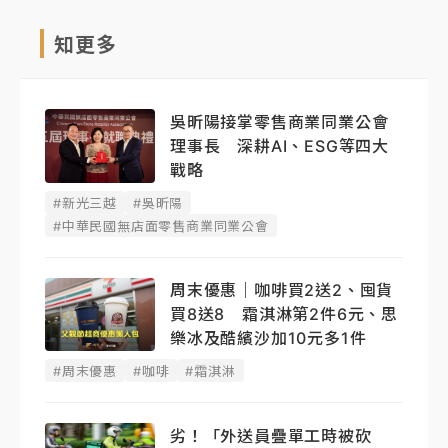
知更多
吳昕陽接掌零售商業同業公會
理事長 深耕AI、ESG等四大
戰略
#新光三越
#吳昕陽
#中華民國無店面零售商業同業公會
周末優惠｜咖啡買2送2、囤貨
買8送8 霜淇淋第2件6元、思
樂冰及酷繽沙加10元多1件
#周末優惠
#咖啡
#霜淇淋
劣！「外送員疊單工時被砍