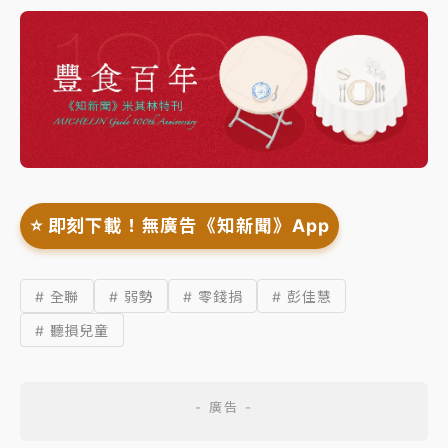
⭐️ 即刻下載！無廣告《知新聞》App
# 全聯
# 弱勢
# 零錢捐
# 彭佳慧
# 聽損兒童