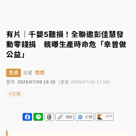
NBA｜
傳奇名帥驚傳離世！曾以「瘋狂籃球」震撼聯
盟 兩大愛徒向他致
中租控股7月營收創今年新高 前7月獲利成長6%
有片｜千嬰5聽損！全聯邀彭佳慧發
動零錢捐 親曝生產時命危「幸曾做
獨家｜
和欣客運總裁逝世！少東涉洗錢遭收押 戴手銬
公益」
腳鐐提前奔靈堂畫面曝
處置制度大變革！ 證交所今起縮短股票「關禁閉」天
問問
生活
記者
數與撮合時間
發布
2025/07/09 18:33
(更新 2025/07/10 17:06)
才續任就飛美國大學面試 清大校長高為元致歉：機會
到來時引起我的好奇
#文教
白海豚颱風解除海警 西南風來了！4縣市大雨特報、各
地午後雷雨
APP
連結
訂閱
分析｜
7月營收甫首破單月9000億元下半年續旺指
標？ 鴻海本週法說法人關注的四大重點