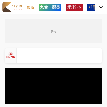
最新
中租控股7月營收創今年新高 前7月獲利成長6%
廣告
獨家｜
和欣客運總裁逝世！少東涉洗錢遭收押 戴手銬
腳鐐提前奔靈堂畫面曝
處置制度大變革！ 證交所今起縮短股票「關禁閉」天
NEWS
數與撮合時間
才續任就飛美國大學面試 清大校長高為元致歉：機會
到來時引起我的好奇
白海豚颱風解除海警 西南風來了！4縣市大雨特報、各
▲
地午後雷雨
▼
分析｜
7月營收甫首破單月9000億元下半年續旺指
標？ 鴻海本週法說法人關注的四大重點