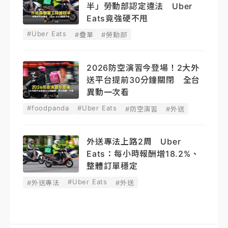
半」勞動部認定違法 Uber
Eats竟強硬不甩
#Uber Eats
#疊單
#勞動部
2026防空演習今登場！2大外
送平台提前30分鐘關閉 全台
異動一次看
#foodpanda
#Uber Eats
#防空演習
#外送
外送專法上路2周 Uber
Eats：每小時報酬增18.2%、
整體訂單穩定
#Uber Eats
#外送專法
#外送