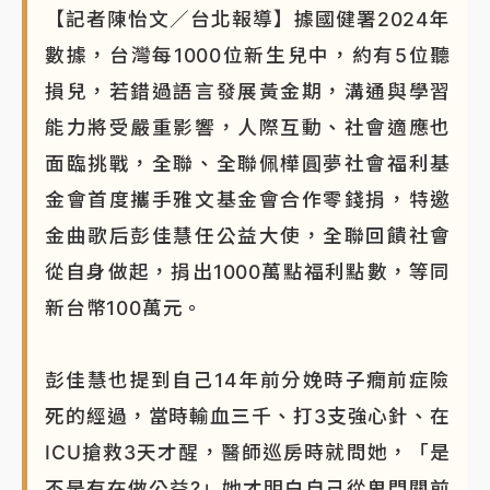
【記者陳怡文／台北報導】據國健署2024年
NBA｜
傳奇名帥驚傳離世！曾以「瘋狂籃球」震撼聯
數據，台灣每1000位新生兒中，約有5位聽
盟 兩大愛徒向他致
損兒，若錯過語言發展黃金期，溝通與學習
能力將受嚴重影響，人際互動、社會適應也
面臨挑戰，全聯、全聯佩樺圓夢社會福利基
金會首度攜手雅文基金會合作零錢捐，特邀
金曲歌后彭佳慧任公益大使，全聯回饋社會
從自身做起，捐出1000萬點福利點數，等同
新台幣100萬元。
彭佳慧也提到自己14年前分娩時子癇前症險
死的經過，當時輸血三千、打3支強心針、在
ICU搶救3天才醒，醫師巡房時就問她，「是
不是有在做公益?」她才明白自己從鬼門關前