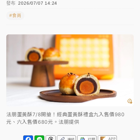
發布
2026/07/07 14:24
女律師陳昱瑄詐慈濟10億！黃金158kg遭查扣畫面曝光
#食尚
暑假過三周才推「E宿新北打卡趣」！抽獎程序複雜 觀
旅局回應了
中信慈善基金會想增加董事人數！辜仲諒向法院聲請遭
駁 理由曝光
故宮《龍藏經》特展第2檔！今線上預約開賣一度塞車
周六起展出延長至晚上7時
台東農業處長涉圖利渡假村！東檢抗告成功 今重開羈
押庭
父親節泡湯了！中颱白海豚雨彈轟3天 「紅到發紫」降
法朋蛋黃酥7/8開搶！經典蛋黃酥禮盒九入售價980
雨熱區曝
元、六入售價680元。法朋提供
APP
連結
訂閱