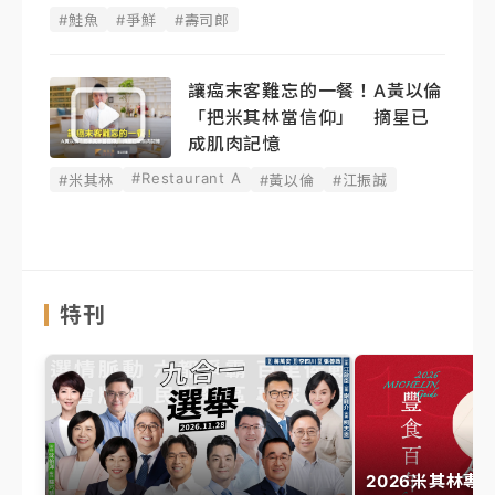
#鮭魚
#爭鮮
#壽司郎
讓癌末客難忘的一餐！A黃以倫
「把米其林當信仰」 摘星已
成肌肉記憶
#Restaurant A
#米其林
#黃以倫
#江振誠
特刊
2026米其林專