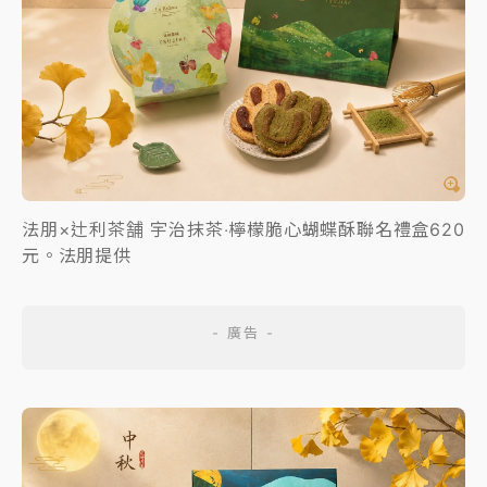
法朋×辻利茶舗 宇治抹茶‧檸檬脆心蝴蝶酥聯名禮盒620
元。法朋提供