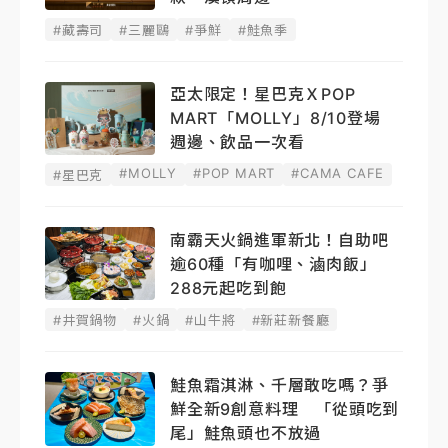
#藏壽司
#三麗鷗
#爭鮮
#鮭魚季
亞太限定！星巴克ＸPOP
MART「MOLLY」8/10登場
週邊、飲品一次看
#MOLLY
#POP MART
#CAMA CAFE
#星巴克
南霸天火鍋進軍新北！自助吧
逾60種「有咖哩、滷肉飯」
288元起吃到飽
#井賀鍋物
#火鍋
#山牛將
#新莊新餐廳
鮭魚霜淇淋、千層敢吃嗎？爭
鮮全新9創意料理 「從頭吃到
尾」鮭魚頭也不放過