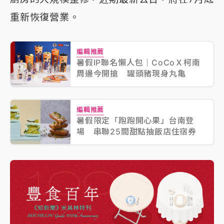
重新恢復營業。
編輯推薦
暑假IP聯名懶人包｜CoCoＸ柯南
周邊今開搶 罐頭豬現身丸亀
編輯推薦
暑假限定「跑跑開心果」台南登
場 串聯25間甜點抽飯店住宿券