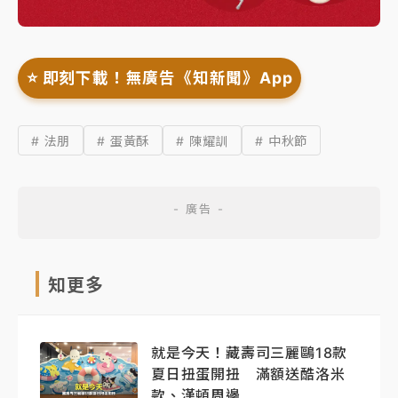
⭐️ 即刻下載！無廣告《知新聞》App
# 法朋
# 蛋黃酥
# 陳耀訓
# 中秋節
知更多
就是今天！藏壽司三麗鷗18款
夏日扭蛋開扭 滿額送酷洛米
款、漢頓周邊