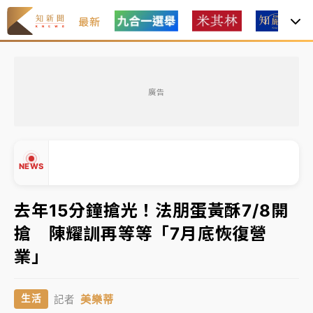
最新
女律師陳昱瑄詐慈濟10億！黃金158kg遭查扣畫面曝光
廣告
暑假過三周才推「E宿新北打卡趣」！抽獎程序複雜 觀
旅局回應了
中信慈善基金會想增加董事人數！辜仲諒向法院聲請遭
NEWS
駁 理由曝光
故宮《龍藏經》特展第2檔！今線上預約開賣一度塞車
去年15分鐘搶光！法朋蛋黃酥7/8開
周六起展出延長至晚上7時
搶 陳耀訓再等等「7月底恢復營
台東農業處長涉圖利渡假村！東檢抗告成功 今重開羈
▲
業」
押庭
▼
父親節泡湯了！中颱白海豚雨彈轟3天 「紅到發紫」降
美樂蒂
生活
記者
雨熱區曝