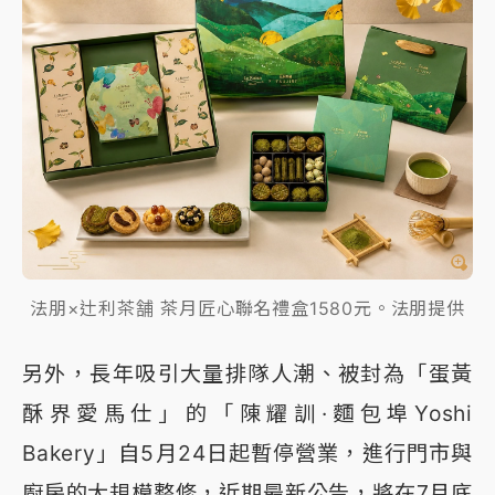
法朋×辻利茶舗 茶月匠心聯名禮盒1580元。法朋提供
另外，長年吸引大量排隊人潮、被封為「蛋黃
酥界愛馬仕」的「陳耀訓·麵包埠Yoshi
Bakery」自5月24日起暫停營業，進行門市與
廚房的大規模整修，近期最新公告，將在7月底