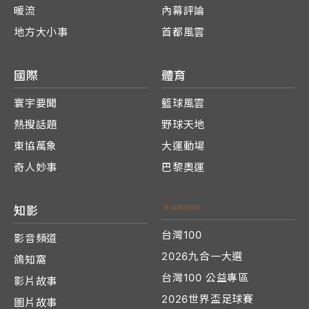
暖流
內幕評論
地方大小事
首都風雲
國際
體育
寰宇要聞
籃球風雲
熱搜話題
野球天地
東協萬象
大運動場
奇人妙事
巴黎奧運
知影
台灣100
影音頻道
2026九合一大選
鴿知窩
台灣100 公益專區
影片故事
2026世界盃足球賽
圖片故事