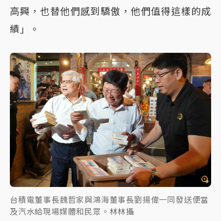
高興，也替他們感到驕傲，他們值得這樣的成
績」。
台積電董事長魏哲家與鴻海董事長劉揚偉一同發送便當
及汽水給現場媒體和民眾。林林攝