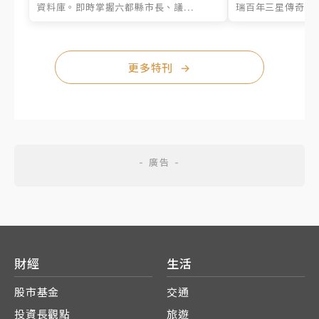
資料庫。即時掌握六都縣市長、議...
瑞百年三星傳奇、台
更多特刊
→
財經
生活
股市基金
交通
投資長觀點
旅遊