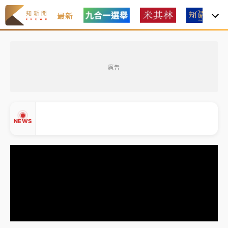
最新
女律師陳昱瑄詐慈濟10億！黃金158kg遭查扣畫面曝光
廣告
暑假過三周才推「E宿新北打卡趣」！抽獎程序複雜 觀
旅局回應了
中信慈善基金會想增加董事人數！辜仲諒向法院聲請遭
NEWS
駁 理由曝光
故宮《龍藏經》特展第2檔！今線上預約開賣一度塞車
周六起展出延長至晚上7時
台東農業處長涉圖利渡假村！東檢抗告成功 今重開羈
▲
押庭
▼
父親節泡湯了！中颱白海豚雨彈轟3天 「紅到發紫」降
雨熱區曝