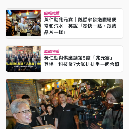
編輯推薦
黃仁勳兆元宴｜魏哲家發送臘腸便
當和汽水 笑說「發快一點、跟我
晶片一樣」
編輯推薦
黃仁勳與供應鏈第5度「兆元宴」
登場 科技業7大咖排排坐一起合照