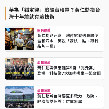
華為「韜定律」追趕台積電？黃仁勳指台
灣十年前就有這技術
編輯推薦
黃仁勳兆元宴｜魏哲家發送臘腸便
當和汽水 笑說「發快一點、跟我
晶片一樣」
編輯推薦
黃仁勳與供應鏈第5度「兆元宴」
登場 科技業7大咖排排坐一起合照
編輯推薦
黃仁勳喊台灣要更多電力 政院、
經濟部雙保證：供電無虞