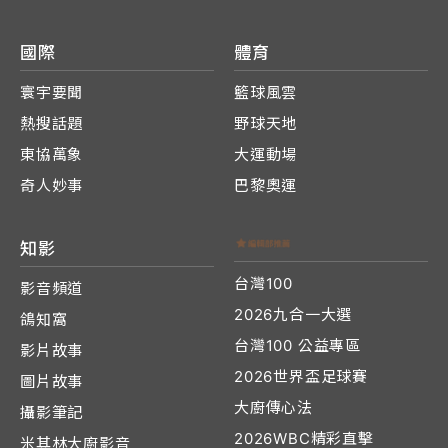
國際
體育
寰宇要聞
籃球風雲
熱搜話題
野球天地
東協萬象
大運動場
奇人妙事
巴黎奧運
知影
台灣100
影音頻道
2026九合一大選
鴿知窩
台灣100 公益專區
影片故事
2026世界盃足球賽
圖片故事
大廚傳心法
攝影筆記
2026WBC精彩直擊
米其林大廚影音