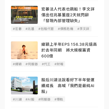
宏碁法人代表也跳船！李文詳
僅出任兆基董座2天就閃辭
「發現內部管理缺失」
#宏碁
#兆基
#包租代管
#債務危機
#李文詳
緯穎上半年EPS 156.38元遠高
於去年同期 將大規模籌資
600億
#緯穎
#伺服器
#代工
#財報
股后川湖法說看好下半年營運
續成長 高喊「我們是最純AI
股」
#川湖
#AI股
#伺服器
#導軌