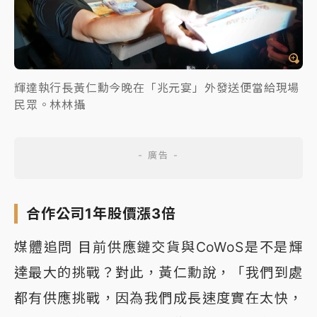
輝達執行長黃仁勳今晚在「兆元宴」外發送便當給現場
民眾。林林攝
合作公司1年股價漲3倍
媒體追問 目前供應鏈交貨與CoWoS是不是輝
達最大的挑戰？對此，黃仁勳說，「我們到處
都有供應挑戰，因為我們成長速度實在太快，