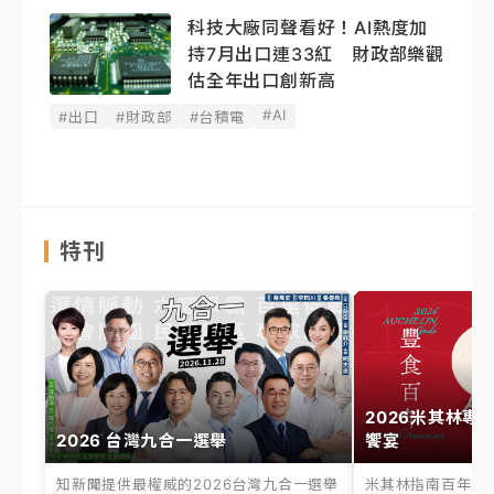
科技大廠同聲看好！AI熱度加
持7月出口連33紅 財政部樂觀
估全年出口創新高
#AI
#出口
#財政部
#台積電
特刊
2026米其林專
2026 台灣九合一選舉
饗宴
知新聞提供最權威的2026台灣九合一選舉
米其林指南百年之