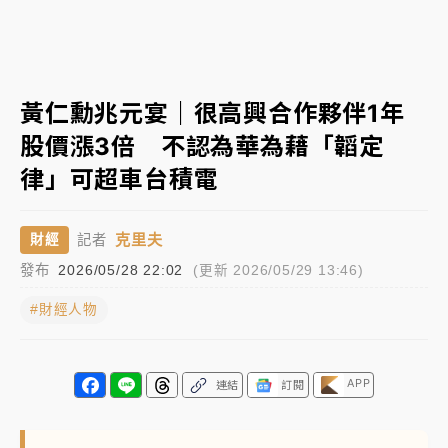
女律師陳昱瑄詐慈濟10億！黃金158kg遭查扣畫面曝光
暑假過三周才推「E宿新北打卡趣」！抽獎程序複雜 觀
黃仁勳兆元宴｜很高興合作夥伴1年
旅局回應了
股價漲3倍 不認為華為藉「韜定
中信慈善基金會想增加董事人數！辜仲諒向法院聲請遭
律」可超車台積電
駁 理由曝光
故宮《龍藏經》特展第2檔！今線上預約開賣一度塞車
克里夫
財經
記者
周六起展出延長至晚上7時
發布
2026/05/28 22:02
(更新 2026/05/29 13:46)
台東農業處長涉圖利渡假村！東檢抗告成功 今重開羈
押庭
#財經人物
父親節泡湯了！中颱白海豚雨彈轟3天 「紅到發紫」降
雨熱區曝
APP
連結
訂閱