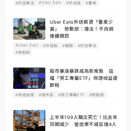
#Uber Eats
#外送專法
#外送員
#疊單
Uber Eats外送薪資「疊單少
算」 勞動部：違法！不改將
連續開罰
#Uber Eats
#外送員
#報酬
#外送專法
#勞動部
股市暴漲暴跌成為新常態 這
檔「勞工專屬ETF」保證收益還
節稅
#勞退自提
#退休金
#勞工專屬ETF
#勞動部
上半年109人職災死亡！比去年
同期減少 營造業不減反增4人