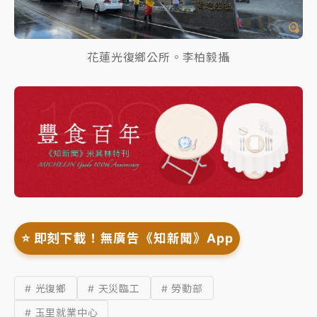
花蓮光復鄉公所。李柏毅攝
⭐️ 即刻下載！無廣告《知新聞》App
# 光復鄉
# 天災臨工
# 勞動部
# 玉里就業中心