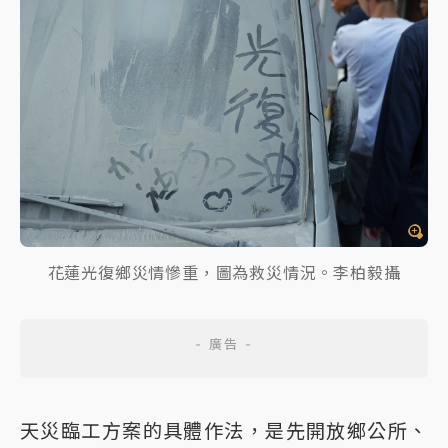
花蓮光復鄉災情慘重，圖為救災情況。李柏毅攝
天災臨工方案的具體作法，是先開放鄉公所、