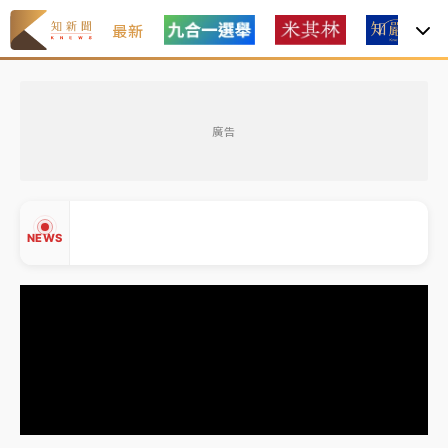
最新
父親節玩樂園！六福村今明2天「爸爸免費」 遠雄海洋
買1送1
廣告
白海豚逼近！新北高灘地停車場下午4時強制拖吊 中午
開放水門周邊紅黃線停車
中颱白海豚環流掠北海！今明防劇烈降雨 東部高溫飆
NEWS
38度
周末精選｜
慈濟遭詐10億完整始末曝！律師掮客大玩兩
面手法 郭台銘、蔡英文成關鍵
本周爆款短影音｜
柯文哲帶電子手鐶拄拐杖現身／周玉
▲
蔻蔡玉真開撕爆料
▼
周末精選｜
跨境網購族注意！EZ Way若改由政府委
任 預算難關如何解？