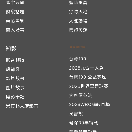
寰宇要聞
籃球風雲
熱搜話題
野球天地
東協萬象
大運動場
奇人妙事
巴黎奧運
知影
台灣100
影音頻道
2026九合一大選
鴿知窩
台灣100 公益專區
影片故事
2026世界盃足球賽
圖片故事
大廚傳心法
攝影筆記
2026WBC精彩直擊
米其林大廚影音
良醫說
健保30年特刊
美樂蒂帶你玩