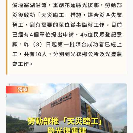
溪堰塞湖溢流，重創花蓮縣光復鄉，勞動部
蔣萬安的建中同學！47歲法律學霸戰桃園 公開上任首
災後啟動「天災臨工」措施，媒合災區失業
要3件事
勞工，到有需要的單位從事臨時工作。目前
已經有4個單位提出申請、45位民眾登記意
願，昨（3）日起第一批媒合成功者已經上
工，共有10人，分別到光復鄉公所及光豐農
會工作。