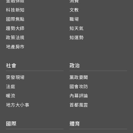
金融保險
消費
科技新知
文教
國際焦點
職場
趨勢大師
知天氣
政策法規
知運勢
地產房市
社會
政治
突發現場
黨政要聞
法庭
國會攻防
暖流
內幕評論
地方大小事
首都風雲
國際
體育