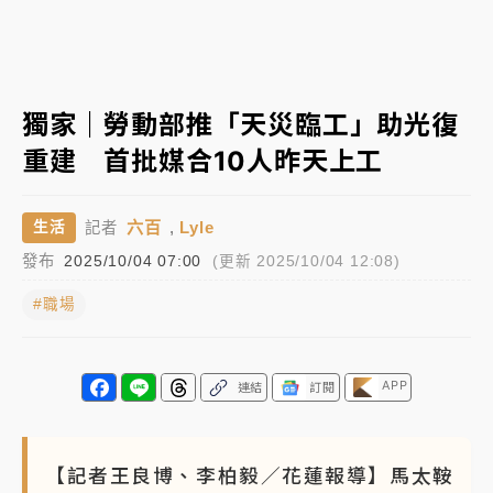
蔣萬安的建中同學！47歲法律學霸戰桃園 公開上任首
要3件事
父親節玩樂園！六福村今明2天「爸爸免費」 遠雄海洋
獨家｜勞動部推「天災臨工」助光復
買1送1
重建 首批媒合10人昨天上工
白海豚逼近！新北高灘地停車場下午4時強制拖吊 中午
開放水門周邊紅黃線停車
六百
,
Lyle
生活
記者
中颱白海豚環流掠北海！今明防劇烈降雨 東部高溫飆
發布
2025/10/04 07:00
(更新 2025/10/04 12:08)
38度
#職場
周末精選｜
慈濟遭詐10億完整始末曝！律師掮客大玩兩
面手法 郭台銘、蔡英文成關鍵
本周爆款短影音｜
柯文哲帶電子手鐶拄拐杖現身／周玉
APP
連結
訂閱
蔻蔡玉真開撕爆料
周末精選｜
跨境網購族注意！EZ Way若改由政府委
【記者王良博、李柏毅／花蓮報導】馬太鞍
任 預算難關如何解？