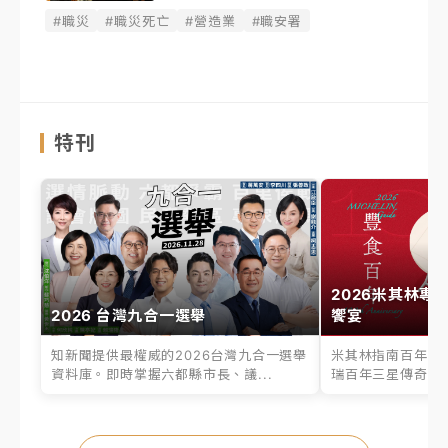
#職災
#職災死亡
#營造業
#職安署
特刊
2026米其林專
2026 台灣九合一選舉
饗宴
知新聞提供最權威的2026台灣九合一選舉
米其林指南百年之
資料庫。即時掌握六都縣市長、議...
瑞百年三星傳奇、台