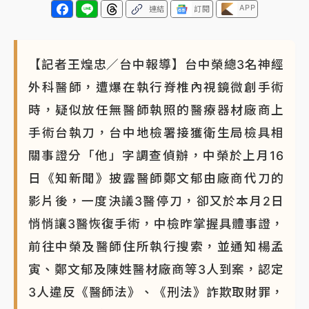
APP
連結
訂閱
【記者王煌忠／台中報導】台中榮總3名神經
外科醫師，遭爆在執行脊椎內視鏡微創手術
時，疑似放任無醫師執照的醫療器材廠商上
手術台執刀，台中地檢署接獲衛生局檢具相
關事證分「他」字調查偵辦，中榮於上月16
日《知新聞》披露醫師鄭文郁由廠商代刀的
影片後，一度決議3醫停刀，卻又於本月2日
悄悄讓3醫恢復手術，中檢昨掌握具體事證，
前往中榮及醫師住所執行搜索，並通知楊孟
寅、鄭文郁及陳姓醫材廠商等3人到案，認定
3人違反《醫師法》、《刑法》詐欺取財罪，