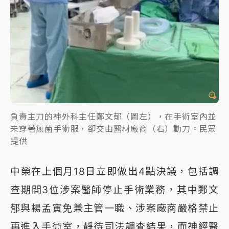
負責主刀的神外科主任鄭文郁（圖左），在手術室內並
未穿著無菌手術服，卻交由醫材廠商（右）動刀。民眾
提供
中榮在上個月18日立即做出4點決議，包括調
查期間3位涉案醫師停止手術業務，其中鄭文
郁與楊孟寅免兼主管一職、涉案廠商嚴格禁止
再進入手術室，靜待司法調查結果，而神經醫