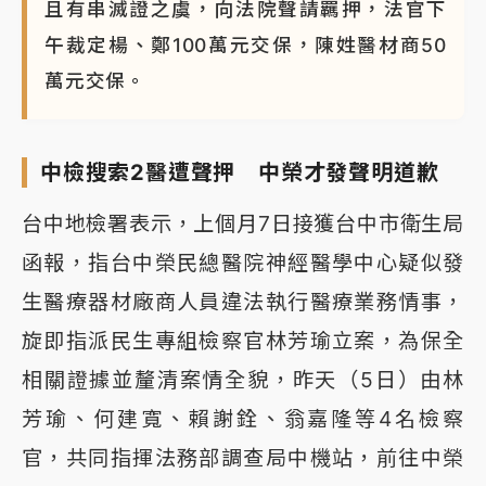
且有串滅證之虞，向法院聲請羈押，法官下
午裁定楊、鄭100萬元交保，陳姓醫材商50
萬元交保。
中檢搜索2醫遭聲押 中榮才發聲明道歉
台中地檢署表示，上個月7日接獲台中市衛生局
函報，指台中榮民總醫院神經醫學中心疑似發
生醫療器材廠商人員違法執行醫療業務情事，
旋即指派民生專組檢察官林芳瑜立案，為保全
相關證據並釐清案情全貌，昨天（5日）由林
芳瑜、何建寬、賴謝銓、翁嘉隆等4名檢察
官，共同指揮法務部調查局中機站，前往中榮