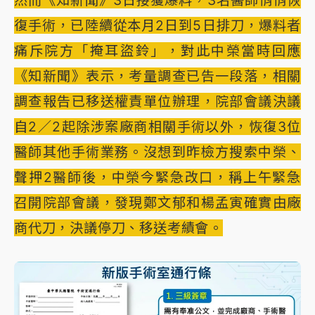
然而《知新聞》3日接獲爆料，3名醫師悄悄恢
復手術，已陸續從本月2日到5日排刀，爆料者
痛斥院方「掩耳盜鈴」，對此中榮當時回應
《知新聞》表示，考量調查已告一段落，相關
調查報告已移送權責單位辦理，院部會議決議
自2／2起除涉案廠商相關手術以外，恢復3位
醫師其他手術業務。沒想到昨檢方搜索中榮、
聲押2醫師後，中榮今緊急改口，稱上午緊急
召開院部會議，發現鄭文郁和楊孟寅確實由廠
商代刀，決議停刀、移送考績會。