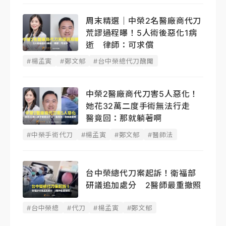
周末精選｜中榮2名醫廠商代刀
荒謬過程曝！5人術後惡化1病
逝 律師：可求償
#楊孟寅
#鄭文郁
#台中榮總代刀醜聞
中榮2醫廠商代刀害5人惡化！
她花32萬二度手術無法行走
醫竟回：那就躺著啊
#中榮手術代刀
#楊孟寅
#鄭文郁
#醫師法
台中榮總代刀案起訴！衛福部
研議追加處分 2醫師最重撤照
#台中榮總
#代刀
#楊孟寅
#鄭文郁