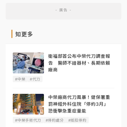
知更多
衛福部首公布中榮代刀調查報
告 醫師不諳器材、長期依賴
廠商
#中榮
#代刀
中榮廠商代刀風暴！健保署重
罰神經外科住院「停約3月」
恐衝擊急重症量能
#中榮手術代刀
#停約處分
#抵扣停約