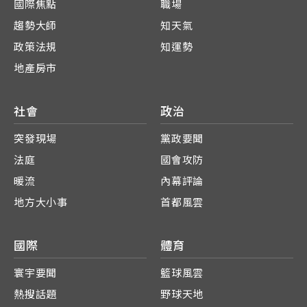
國際焦點
職場
趨勢大師
知天氣
政策法規
知運勢
地產房市
社會
政治
突發現場
黨政要聞
法庭
國會攻防
暖流
內幕評論
地方大小事
首都風雲
國際
體育
寰宇要聞
籃球風雲
熱搜話題
野球天地