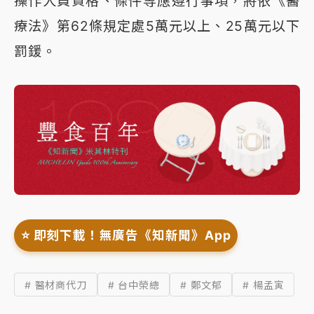
操作人員資格、條件等應遵行事項，將依《醫
療法》第62條規定處5萬元以上、25萬元以下
罰鍰。
⭐️ 即刻下載！無廣告《知新聞》App
# 醫材商代刀
# 台中榮總
# 鄭文郁
# 楊孟寅