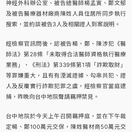
神經外科辦公室、被告總醫師楊孟寅、鄭文郁
及被告醫療器材廠商陳姓人員住居所同步執行
搜索，並約談被告3人及相關證人到案說明。
經檢察官訊問後，認被告楊、鄭、陳涉犯《醫
師法》第28條「未取得合法醫師資格執行醫療
業務」、《刑法》第339條第1項「詐欺取財」
等罪嫌重大，且有有湮滅證據、勾串共犯、證
人及反覆實行詐欺犯罪之虞，經檢察官當庭逮
捕，昨晚向台中地院聲請羈押禁見。
台中地院於今天上午召開羈押庭，並在下午裁
定楊、鄭100萬元交保，陳姓醫材商50萬元交