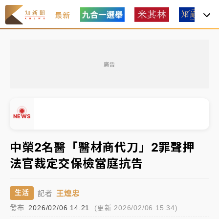
最新
女律師陳昱瑄詐慈濟10億！黃金158kg遭查扣畫面曝光
廣告
暑假過三周才推「E宿新北打卡趣」！抽獎程序複雜 觀
旅局回應了
中信慈善基金會想增加董事人數！辜仲諒向法院聲請遭
NEWS
駁 理由曝光
故宮《龍藏經》特展第2檔！今線上預約開賣一度塞車
中榮2名醫「醫材商代刀」2罪聲押
周六起展出延長至晚上7時
法官裁定交保檢當庭抗告
台東農業處長涉圖利渡假村！東檢抗告成功 今重開羈
▲
押庭
▼
王煌忠
生活
記者
父親節泡湯了！中颱白海豚雨彈轟3天 「紅到發紫」降
發布
2026/02/06 14:21
(更新 2026/02/06 15:34)
雨熱區曝