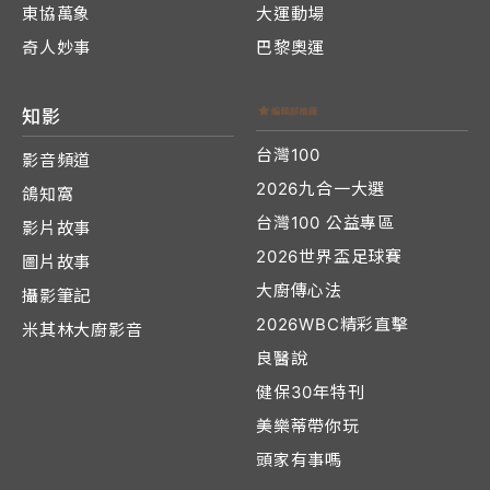
東協萬象
大運動場
奇人妙事
巴黎奧運
知影
台灣100
影音頻道
2026九合一大選
鴿知窩
台灣100 公益專區
影片故事
2026世界盃足球賽
圖片故事
大廚傳心法
攝影筆記
2026WBC精彩直擊
米其林大廚影音
良醫說
健保30年特刊
美樂蒂帶你玩
頭家有事嗎