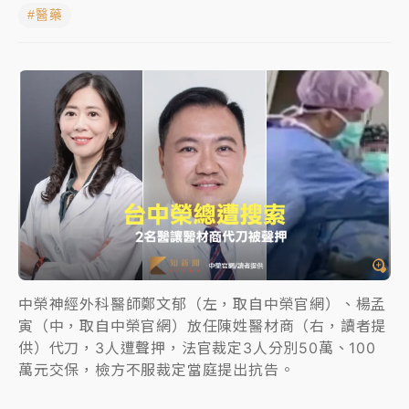
#醫藥
女律師陳昱瑄詐慈濟10億！黃金158kg遭查扣畫面曝光
暑假過三周才推「E宿新北打卡趣」！抽獎程序複雜 觀
旅局回應了
中信慈善基金會想增加董事人數！辜仲諒向法院聲請遭
駁 理由曝光
故宮《龍藏經》特展第2檔！今線上預約開賣一度塞車
周六起展出延長至晚上7時
台東農業處長涉圖利渡假村！東檢抗告成功 今重開羈
押庭
中榮神經外科醫師鄭文郁（左，取自中榮官網）、楊孟
父親節泡湯了！中颱白海豚雨彈轟3天 「紅到發紫」降
寅（中，取自中榮官網）放任陳姓醫材商（右，讀者提
雨熱區曝
供）代刀，3人遭聲押，法官裁定3人分別50萬、100
萬元交保，檢方不服裁定當庭提出抗告。