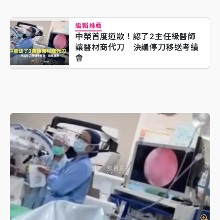
編輯推薦
中榮首度道歉！認了2主任級醫師
讓醫材商代刀 決議停刀移送考績
會