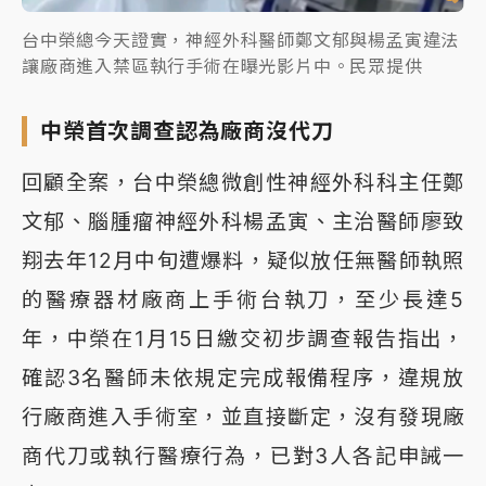
台中榮總今天證實，神經外科醫師鄭文郁與楊孟寅違法
讓廠商進入禁區執行手術在曝光影片中。民眾提供
中榮首次調查認為廠商沒代刀
回顧全案，台中榮總微創性神經外科科主任鄭
文郁、腦腫瘤神經外科楊孟寅、主治醫師廖致
翔去年12月中旬遭爆料，疑似放任無醫師執照
的醫療器材廠商上手術台執刀，至少長達5
年，中榮在1月15日繳交初步調查報告指出，
確認3名醫師未依規定完成報備程序，違規放
行廠商進入手術室，並直接斷定，沒有發現廠
商代刀或執行醫療行為，已對3人各記申誡一