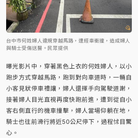
台中市何姓婦人違規穿越馬路，遭經車衝撞，造成婦人
與騎士受傷送醫。民眾提供
曝光影片中，穿著黑色上衣的何姓婦人，以小
跑步方式穿越馬路，跑到對向車道時，一輛自
小客見狀停車禮讓，婦人還揮手向駕駛道謝，
接著婦人目光直視再度快跑前進，遭到從自小
客右側直行的機車撞擊，婦人當場仰躺在地，
騎士也往前滑行將近50公尺停下，過程怵目驚
心。