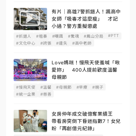
有片｜高雄7警抓錯人！諷高中
女師「吸毒才這麼瘦」 才記
小過？警方重擬懲處
#PTT
#抓錯人
#粗暴
#嘲諷
#驚魂
#鳳山分局
#文化中心
#誇張
#違失
#高中老師
Love媽咪！慢飛天使羞喊「啾
愛妳」 400人提前歡度溫馨
母親節
#慢飛天使
#溫馨
#母親節
#早療
#親子
#統一企業
#慈善
女房仲年成交破億奪業績王
帶看房突倒下昏迷指數7！女兒
盼「再創億元紀錄」