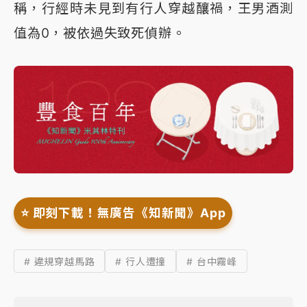
稱，行經時未見到有行人穿越釀禍，王男酒測
值為0，被依過失致死偵辦。
⭐️ 即刻下載！無廣告《知新聞》App
# 違規穿越馬路
# 行人遭撞
# 台中霧峰