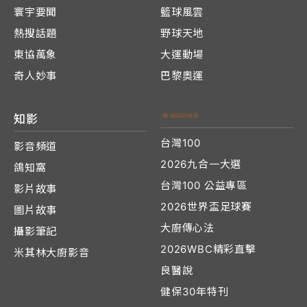
寰宇要聞
籃球風雲
熱搜話題
野球天地
東協萬象
大運動場
奇人妙事
巴黎奧運
知影
台灣100
影音頻道
2026九合一大選
鴿知窩
台灣100 公益專區
影片故事
2026世界盃足球賽
圖片故事
大廚傳心法
攝影筆記
2026WBC精彩直擊
米其林大廚影音
良醫說
健保30年特刊