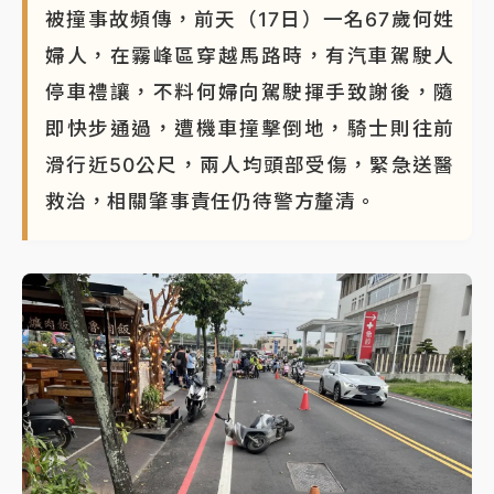
被撞事故頻傳，前天（17日）一名67歲何姓
NBA｜
傳奇名帥驚傳離世！曾以「瘋狂籃球」震撼聯
婦人，在霧峰區穿越馬路時，有汽車駕駛人
盟 兩大愛徒向他致
停車禮讓，不料何婦向駕駛揮手致謝後，隨
即快步通過，遭機車撞擊倒地，騎士則往前
滑行近50公尺，兩人均頭部受傷，緊急送醫
救治，相關肇事責任仍待警方釐清。