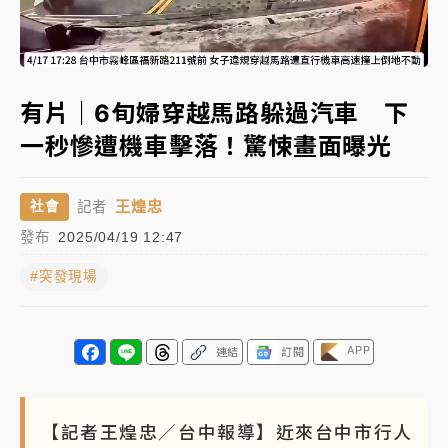
NBA｜
傳奇名帥驚傳離世！曾以「瘋狂籃球」震撼聯
Loaded
:
盟 兩大愛徒向他致
Unmute
100.00%
中租控股7月營收創今年新高 前7月獲利成長6%
有片｜6旬婦穿越馬路躲過汽車 下
一秒慘遭機車擊落！驚悚畫面曝光
獨家｜
和欣客運總裁逝世！少東涉洗錢遭收押 戴手銬
腳鐐提前奔靈堂畫面曝
王煌忠
社會
記者
處置制度大變革！ 證交所今起縮短股票「關禁閉」天
發布
2025/04/19 12:47
數與撮合時間
#突發現場
才續任就飛美國大學面試 清大校長高為元致歉：機會
到來時引起我的好奇
白海豚颱風解除海警 西南風來了！4縣市大雨特報、各
APP
連結
訂閱
地午後雷雨
分析｜
7月營收甫首破單月9000億元下半年續旺指
【記者王煌忠／台中報導】近來台中市行人
標？ 鴻海本週法說法人關注的四大重點