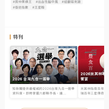
#房仲業績王
#出血性腦中風
#經顱磁刺激
#昏迷指數
#王星翰
特刊
2026米其林專
2026 台灣九合一選舉
饗宴
知新聞提供最權威的2026台灣九合一選舉
米其林指南百年之
資料庫。即時掌握六都縣市長、議...
瑞百年三星傳奇、台