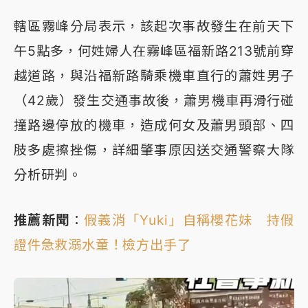
轄區霧峰分局表示，該起次事故發生在前天下
午5點多，何姓婦人在霧峰區福新路213號前穿
越道路，與沿福新路騎乘機車直行的蕭姓男子
（42歲）發生交通事故後，蕭男機車再滑行碰
撞路邊停放的機車，造成何女及蕭男頭部、四
肢多處擦挫傷，詳細肇事原因送交通警察大隊
分析研判。
推薦新聞
：
假義消「Yuki」自稱櫻花妹 持假
證件急救溺水童！檢方出手了