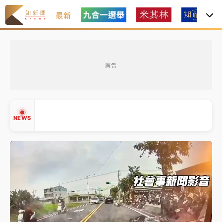
最新
中租控股7月營收創今年新高 前7月獲利成長6%
廣告
獨家｜
和欣客運總裁逝世！少東涉洗錢遭收押 戴手銬
腳鐐提前奔靈堂畫面曝
處置制度大變革！ 證交所今起縮短股票「關禁閉」天
NEWS
數與撮合時間
才續任就飛美國大學面試 清大校長高為元致歉：機會
到來時引起我的好奇
白海豚颱風解除海警 西南風來了！4縣市大雨特報、各
▲
地午後雷雨
▼
分析｜
7月營收甫首破單月9000億元下半年續旺指
標？ 鴻海本週法說法人關注的四大重點