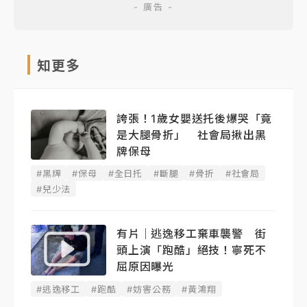
知更多
誇張！1歲女嬰送托後爆哭「竟
是大腿骨折」 社會局揪出黑
牌保母
#黑牌
#保母
#全日托
#斷腿
#骨折
#社會局
#兒少法
有片｜逃逸移工棄車襲警 街
頭上演「跑酷」絕技！寧死不
屈原因曝光
#逃逸移工
#跑酷
#妨害公務
#黃鴻翔