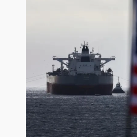
故宮《龍藏經》特展第2檔！今線上預約開賣
台東農業處長涉圖利渡假村！東檢抗告成功 
父親節泡湯了！中颱白海豚雨彈轟3天 「紅