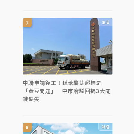
生活
中聯申請復工！稱苯駢芘超標是
「黃豆問題」 中市府駁回揭3大關
鍵缺失
財經