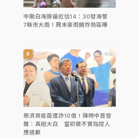
中颱白海豚逼近估14：30發海警
7縣市大雨！周末豪雨開炸熱區曝
政治
慈濟買疫苗遭詐10億！陳時中首發
聲：真相大白 當初做不實指控人
應道歉