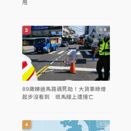
甩
社會
89歲婦過馬路遇死劫！大貨車綠燈
起步沒看到 斑馬線上遭撞亡
生活