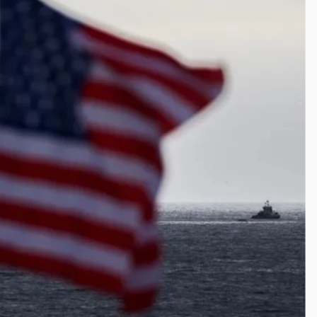
一度塞車 周六起展出延長至晚上7時
今重開羈押庭
到發紫」降雨熱區曝