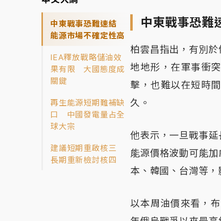
中東戰事恐難
中東戰事恐難速結
能源市場不確定性高
柏雲昌指出，有別於
IEA釋放戰略儲油效
地地形，在軍事衝
果有限 大國態度成
關鍵
擊，也難以在短時
久。
再生能源短期難補缺
口 中國發電量占全
球大宗
他表示，一旦戰事延
建議短期重啟核三
能源價格波動可能加
長期重新檢討核四
本、韓國、台灣等，
以本周油價來看，布
年俄烏戰爭以來最高