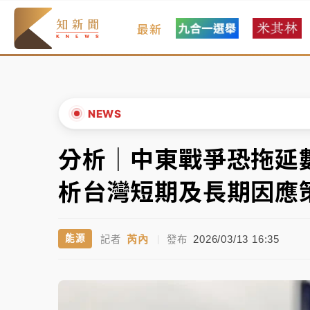
最新
女律師陳昱瑄詐慈濟10億！黃金158kg遭查
暑假過三周才推「E宿新北打卡趣」！抽獎程
中信慈善基金會想增加董事人數！辜仲諒向法
NEWS
故宮《龍藏經》特展第2檔！今線上預約開賣
分析｜中東戰爭恐拖延
▲
台東農業處長涉圖利渡假村！東檢抗告成功 
▼
析台灣短期及長期因應
父親節泡湯了！中颱白海豚雨彈轟3天 「紅
芮內
2026/03/13 16:35
能源
記者
|
發布
女律師陳昱瑄詐慈濟10億！黃金158kg遭查
暑假過三周才推「E宿新北打卡趣」！抽獎程
中信慈善基金會想增加董事人數！辜仲諒向法