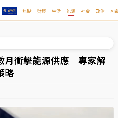
焦點
財經
生活
能源
社會
政治
AI
扣畫面曝光
序複雜 觀旅局回應了
院聲請遭駁 理由曝光
一度塞車 周六起展出延長至晚上7時
數月衝擊能源供應 專家解
今重開羈押庭
策略
到發紫」降雨熱區曝
扣畫面曝光
序複雜 觀旅局回應了
院聲請遭駁 理由曝光