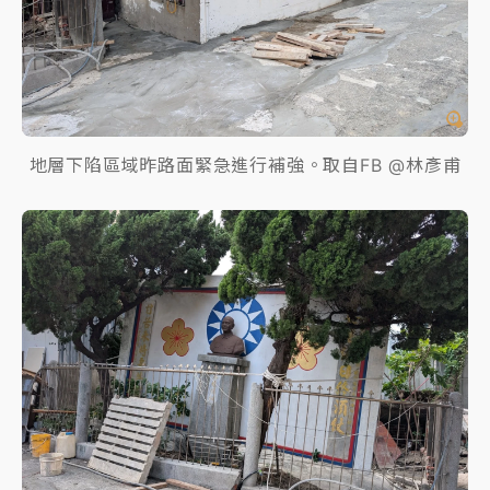
地層下陷區域昨路面緊急進行補強。取自FB @林彥甫