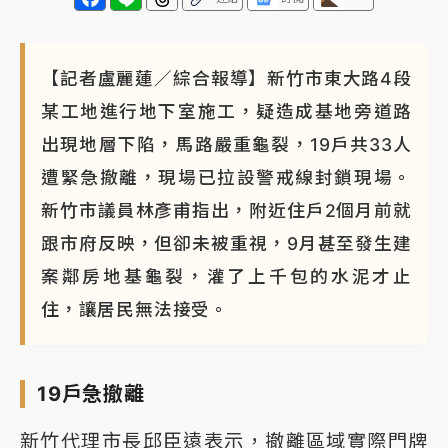
【記者盧麗蓮／綜合報導】新竹市東大路4段
某工地進行地下室施工，疑造成基地旁道路
出現地層下陷，馬路嚴重龜裂，19戶共33人
遭緊急撤離，現場已拉設警戒線封鎖現場。
新竹市議員林彥甫指出，附近住戶2個月前就
跟市府反映，但卻未被重視，9月甚至發生建
案鄰房地基龜裂，灌了上千包的水泥才止
住，讓居民無法接受。
19戶急撤離
新竹代理市長邱臣遠表示，撤離區域實際門牌