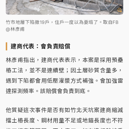
竹市地層下陷撤19戶，住戶一度以為要塌了。取自FB
@林彥甫
建商代表：會負責賠償
林彥甫指出，建商代表表示，本案是採用預壘
樁工法，並不是連續壁；因土層砂質含量多，
遇到下陷都會用低壓灌漿方式補強。會加強雷
達探測頻率。該賠償會負責到底。
他質疑這次事件是否有如竹北天坑案建商縮減
擋土樁長度、鋼材用量不足或地錨長度也不符