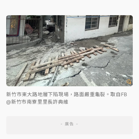
新竹市東大路地層下陷現場，路面嚴重龜裂。取自FB
@新竹市南寮里里長許典維