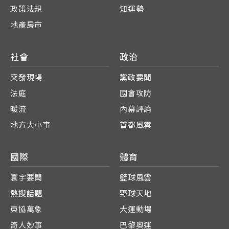
政策法規
知運勢
地產房市
社會
政治
突發現場
黨政要聞
法庭
國會攻防
暖流
內幕評論
地方大小事
首都風雲
國際
體育
寰宇要聞
籃球風雲
熱搜話題
野球天地
東協萬象
大運動場
奇人妙事
巴黎奧運