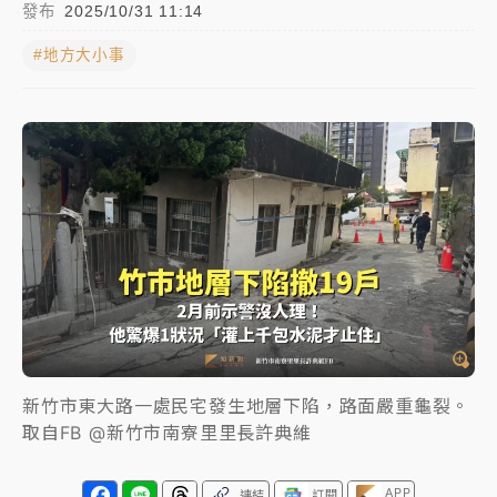
發布
2025/10/31 11:14
女律師陳昱瑄詐慈濟10億！黃金158kg遭查扣畫面曝光
#地方大小事
暑假過三周才推「E宿新北打卡趣」！抽獎程序複雜 觀
旅局回應了
中信慈善基金會想增加董事人數！辜仲諒向法院聲請遭
駁 理由曝光
故宮《龍藏經》特展第2檔！今線上預約開賣一度塞車
周六起展出延長至晚上7時
台東農業處長涉圖利渡假村！東檢抗告成功 今重開羈
押庭
父親節泡湯了！中颱白海豚雨彈轟3天 「紅到發紫」降
新竹市東大路一處民宅發生地層下陷，路面嚴重龜裂。
雨熱區曝
取自FB @新竹市南寮里里長許典維
APP
連結
訂閱