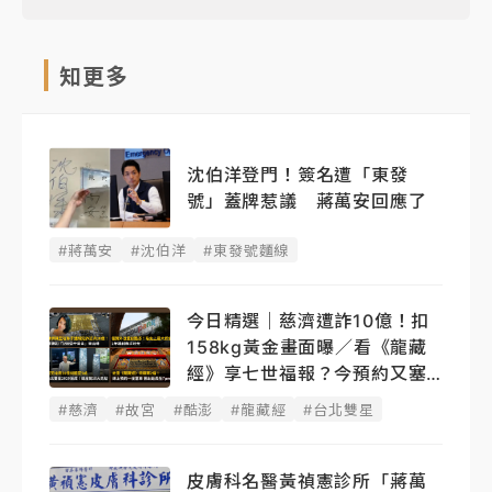
知更多
沈伯洋登門！簽名遭「東發
號」蓋牌惹議 蔣萬安回應了
#蔣萬安
#沈伯洋
#東發號麵線
今日精選｜慈濟遭詐10億！扣
158kg黃金畫面曝／看《龍藏
經》享七世福報？今預約又塞
了
#慈濟
#故宮
#酷澎
#龍藏經
#台北雙星
皮膚科名醫黃禎憲診所「蔣萬