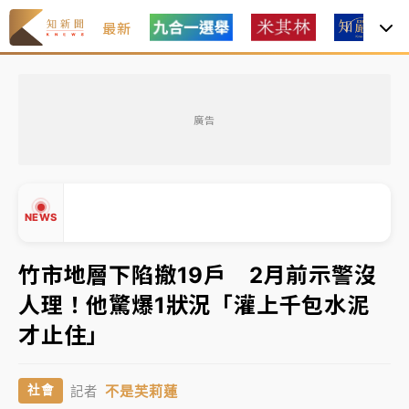
最新
女律師陳昱瑄詐慈濟10億！黃金158kg遭查扣畫面曝光
廣告
暑假過三周才推「E宿新北打卡趣」！抽獎程序複雜 觀
旅局回應了
中信慈善基金會想增加董事人數！辜仲諒向法院聲請遭
NEWS
駁 理由曝光
故宮《龍藏經》特展第2檔！今線上預約開賣一度塞車
竹市地層下陷撤19戶 2月前示警沒
周六起展出延長至晚上7時
人理！他驚爆1狀況「灌上千包水泥
台東農業處長涉圖利渡假村！東檢抗告成功 今重開羈
▲
才止住」
押庭
▼
父親節泡湯了！中颱白海豚雨彈轟3天 「紅到發紫」降
不是芙莉蓮
社會
記者
雨熱區曝