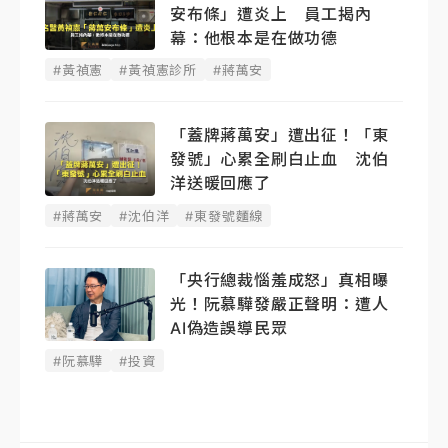
安布條」遭炎上 員工揭內
幕：他根本是在做功德
#黃禎憲
#黃禎憲診所
#蔣萬安
「蓋牌蔣萬安」遭出征！「東
發號」心累全刷白止血 沈伯
洋送暖回應了
#蔣萬安
#沈伯洋
#東發號麵線
「央行總裁惱羞成怒」真相曝
光！阮慕驊發嚴正聲明： 遭人
AI偽造誤導民眾
#阮慕驊
#投資