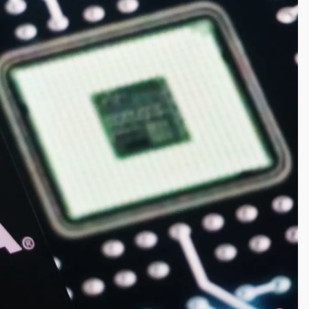
一度塞車 周六起展出延長至晚上7時
今重開羈押庭
到發紫」降雨熱區曝