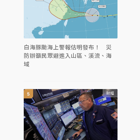
白海豚颱海上警報估明發布！ 災
防辦籲民眾避進入山區、溪流、海
域
財經