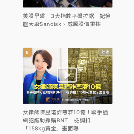
美股早盤｜3大指數平盤拉鋸 記憶
體大廠Sandisk、威騰股價重摔
社會
女律師陳昱瑄詐慈濟10億！聯手通
緝犯誆助採購BNT 檢調扣
「158kg黃金」畫面曝