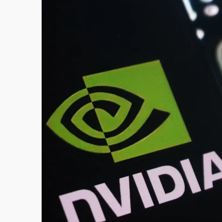
故宮《龍藏經》特展第2檔！今線上預約開賣
台東農業處長涉圖利渡假村！東檢抗告成功 
父親節泡湯了！中颱白海豚雨彈轟3天 「紅