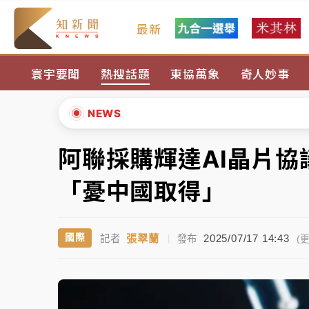
最新
女律師陳昱瑄詐慈濟10億！黃金158kg遭查
寰宇要聞
熱搜話題
東協萬象
奇人妙事
暑假過三周才推「E宿新北打卡趣」！抽獎程
中信慈善基金會想增加董事人數！辜仲諒向法
NEWS
故宮《龍藏經》特展第2檔！今線上預約開賣
阿聯採購輝達AI晶片
▲
台東農業處長涉圖利渡假村！東檢抗告成功 
▼
「憂中國取得」
父親節泡湯了！中颱白海豚雨彈轟3天 「紅
張翠蘭
2025/07/17 14:43
國際
記者
|
發布
女律師陳昱瑄詐慈濟10億！黃金158kg遭查
(更
暑假過三周才推「E宿新北打卡趣」！抽獎程
中信慈善基金會想增加董事人數！辜仲諒向法