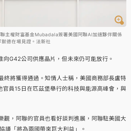
主權財富基金Mubadala簽署美國阿聯AI加速夥伴關係
罕默德在場見證。法新社
准向G42公司供應晶片，但未來仍可能放行。
最終將獲得通過。知情人士稱，美國商務部長盧特
克和其他官員15日在匹茲堡舉行的科技與能源高峰會，與
樂觀，阿聯的官員也看好談判進展，阿聯駐美國大
表示，該協議「將為兩國帶來巨大利益」。