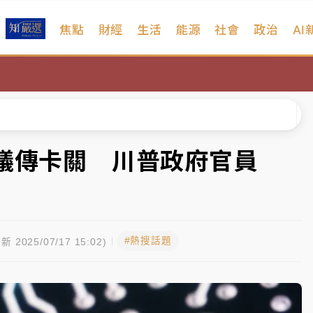
焦點
財經
生活
能源
社會
政治
AI
扣畫面曝光
序複雜 觀旅局回應了
院聲請遭駁 理由曝光
一度塞車 周六起展出延長至晚上7時
協議傳卡關 川普政府官員
今重開羈押庭
到發紫」降雨熱區曝
#熱搜話題
扣畫面曝光
新 2025/07/17 15:02)
序複雜 觀旅局回應了
院聲請遭駁 理由曝光