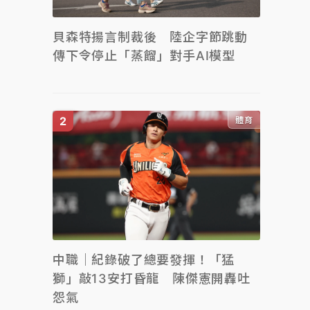
貝森特揚言制裁後 陸企字節跳動
傳下令停止「蒸餾」對手AI模型
體育
中職｜紀錄破了總要發揮！「猛
獅」敲13安打昏龍 陳傑憲開轟吐
怨氣