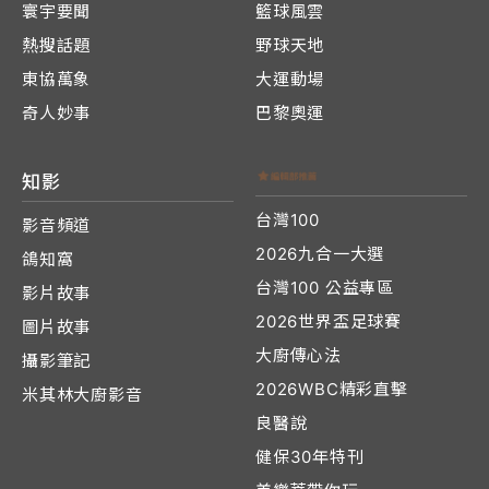
寰宇要聞
籃球風雲
熱搜話題
野球天地
東協萬象
大運動場
奇人妙事
巴黎奧運
知影
台灣100
影音頻道
2026九合一大選
鴿知窩
台灣100 公益專區
影片故事
2026世界盃足球賽
圖片故事
大廚傳心法
攝影筆記
2026WBC精彩直擊
米其林大廚影音
良醫說
健保30年特刊