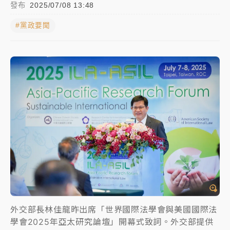
發布
2025/07/08 13:48
NBA｜
傳奇名帥驚傳離世！曾以「瘋狂籃球」震撼聯
#黨政要聞
盟 兩大愛徒向他致
中租控股7月營收創今年新高 前7月獲利成長6%
獨家｜
和欣客運總裁逝世！少東涉洗錢遭收押 戴手銬
腳鐐提前奔靈堂畫面曝
處置制度大變革！ 證交所今起縮短股票「關禁閉」天
數與撮合時間
才續任就飛美國大學面試 清大校長高為元致歉：機會
到來時引起我的好奇
白海豚颱風解除海警 西南風來了！4縣市大雨特報、各
地午後雷雨
外交部長林佳龍昨出席「世界國際法學會與美國國際法
分析｜
7月營收甫首破單月9000億元下半年續旺指
學會2025年亞太研究論壇」開幕式致詞。外交部提供
標？ 鴻海本週法說法人關注的四大重點