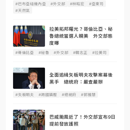
#巴布亞紐幾內亞
#外交部
#林昭宏
#亞東司
#天然氣
拉美拓邦曙光？哥倫比亞、秘
魯總統當選人親美 外交部態
度曝
#哥倫比亞
#秘魯
#外交部
#韓志正
#拉美司
全面追緝矢板明夫攻擊案幕後
黑手 總統府：嚴查嚴辦
#矢板明夫
#跨國鎮壓
#總統府
#郭雅慧
巴威颱風近了！外交部宣布9日
提前發放護照