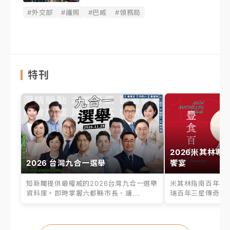
#外交部
#護照
#巴威
#領務局
特刊
2026米其林專
2026 台灣九合一選舉
饗宴
知新聞提供最權威的2026台灣九合一選舉
米其林指南百年之
資料庫。即時掌握六都縣市長、議...
瑞百年三星傳奇、台