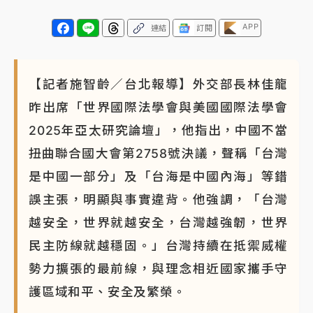
NBA｜
傳奇名帥驚傳離世！曾以「瘋狂籃球」震撼聯
APP
連結
訂閱
盟 兩大愛徒向他致
【記者施智齡／台北報導】外交部長林佳龍
昨出席「世界國際法學會與美國國際法學會
2025年亞太研究論壇」，他指出，中國不當
扭曲聯合國大會第2758號決議，聲稱「台灣
是中國一部分」及「台海是中國內海」等錯
誤主張，明顯與事實違背。他強調，「台灣
越安全，世界就越安全，台灣越強韌，世界
民主防線就越穩固。」台灣持續在抵禦威權
勢力擴張的最前線，與理念相近國家攜手守
護區域和平、安全及繁榮。