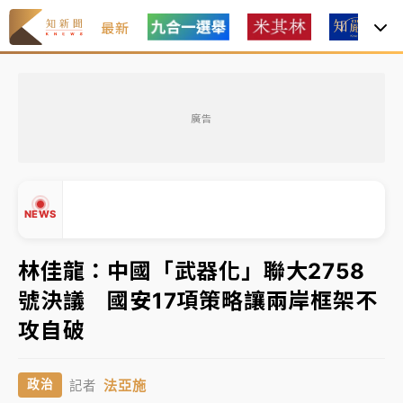
最新
中租控股7月營收創今年新高 前7月獲利成長6%
廣告
獨家｜
和欣客運總裁逝世！少東涉洗錢遭收押 戴手銬
腳鐐提前奔靈堂畫面曝
處置制度大變革！ 證交所今起縮短股票「關禁閉」天
NEWS
數與撮合時間
才續任就飛美國大學面試 清大校長高為元致歉：機會
林佳龍：中國「武器化」聯大2758
到來時引起我的好奇
號決議 國安17項策略讓兩岸框架不
白海豚颱風解除海警 西南風來了！4縣市大雨特報、各
▲
攻自破
地午後雷雨
▼
分析｜
7月營收甫首破單月9000億元下半年續旺指
法亞施
政治
記者
標？ 鴻海本週法說法人關注的四大重點