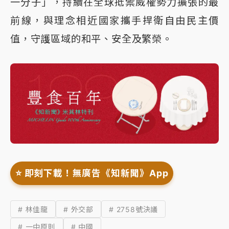
一分子」，持續在全球抵禦威權勢力擴張的最
前線，與理念相近國家攜手捍衛自由民主價
值，守護區域的和平、安全及繁榮。
⭐️ 即刻下載！無廣告《知新聞》App
# 林佳龍
# 外交部
# 2758號決議
# 一中原則
# 中國