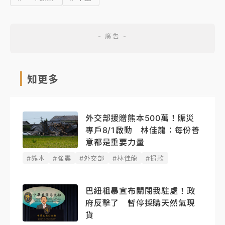
知更多
外交部援贈熊本500萬！賑災
專戶8/1啟動 林佳龍：每份善
意都是重要力量
#熊本
#強震
#外交部
#林佳龍
#捐款
巴紐粗暴宣布關閉我駐處！政
府反擊了 暫停採購天然氣現
貨