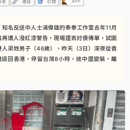
APP
分享
連結
訂閱
知名反送中人士湯偉雄的泰拳工作室去年11月
晨再遭人潑紅漆警告，現場還丟討債傳單，試圖
人梁姓男子（46歲），昨天（3日）深夜從香
機返回香港，停留台灣8小時，途中還變裝，離