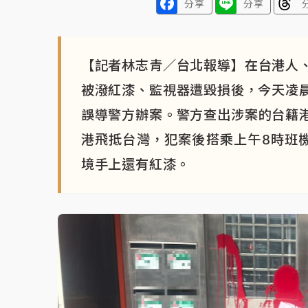
分享
分享
【記者林志青／台北報導】在台港人、
被潑紅漆、監視器遭毀損後，今天凌
誤導警方辦案。警方查出涉案的台籍港
港飛抵台灣，犯案後搭乘上午8時班
境手上還有紅漆。