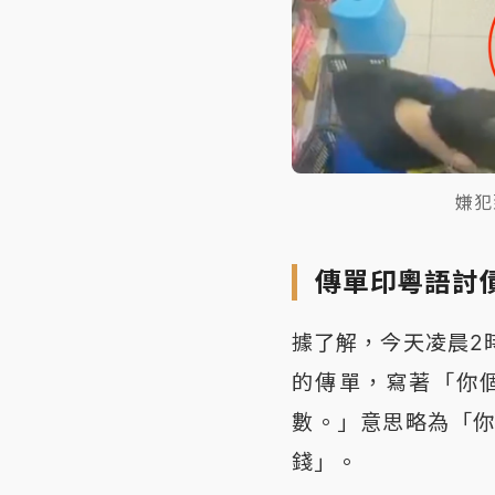
嫌犯
傳單印粵語討
據了解，今天凌晨2
的傳單，寫著「你
數。」意思略為「
錢」。