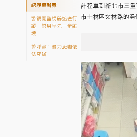
認誤導辦案
計程車到新北市三重
市士林區文林路的湯
警調閱監視器追查行
蹤 梁男早先一步離
境
警呼籲：暴力恐嚇依
法究辦