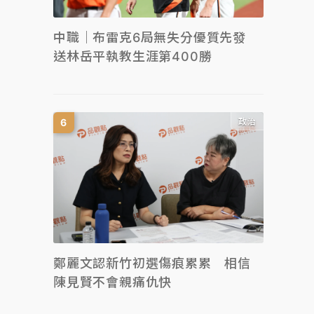
中職｜布雷克6局無失分優質先發
送林岳平執教生涯第400勝
政治
鄭麗文認新竹初選傷痕累累 相信
陳見賢不會親痛仇快