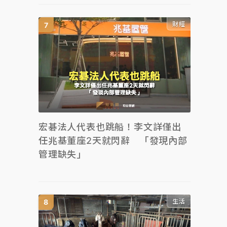
財經
宏碁法人代表也跳船！李文詳僅出
任兆基董座2天就閃辭 「發現內部
管理缺失」
生活