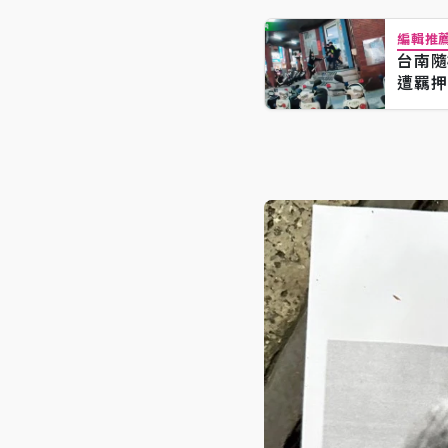
編輯推
台南隨
遭羈押