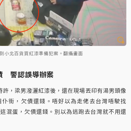
到小北百貨買紅漆準備犯案。翻攝畫面
債 警認誤導辦案
時許，梁男潑灑紅漆後，還在現場丟印有湯男頭像
個仆街，欠債還錢。唔好以為走佬去台灣唔駛找
你這混蛋，欠債還錢。別以為逃跑去台灣就不用還