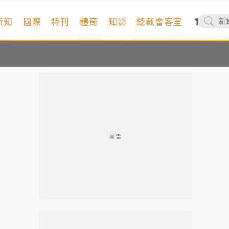
新知
國際
特刊
體育
知影
總裁會客室
廣告