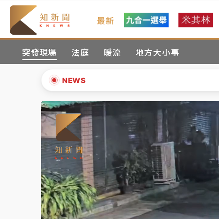
最新
女律師陳昱瑄詐慈濟10億！黃金158kg遭查
突發現場
法庭
暖流
地方大小事
暑假過三周才推「E宿新北打卡趣」！抽獎程
中信慈善基金會想增加董事人數！辜仲諒向法
NEWS
故宮《龍藏經》特展第2檔！今線上預約開賣
▲
台東農業處長涉圖利渡假村！東檢抗告成功 
▼
父親節泡湯了！中颱白海豚雨彈轟3天 「紅
女律師陳昱瑄詐慈濟10億！黃金158kg遭查
暑假過三周才推「E宿新北打卡趣」！抽獎程
中信慈善基金會想增加董事人數！辜仲諒向法