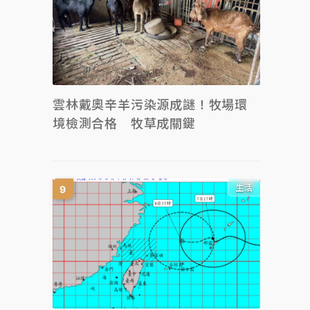
雲林戴奧辛羊污染源成謎！牧場環
境檢測合格 牧草成關鍵
生活