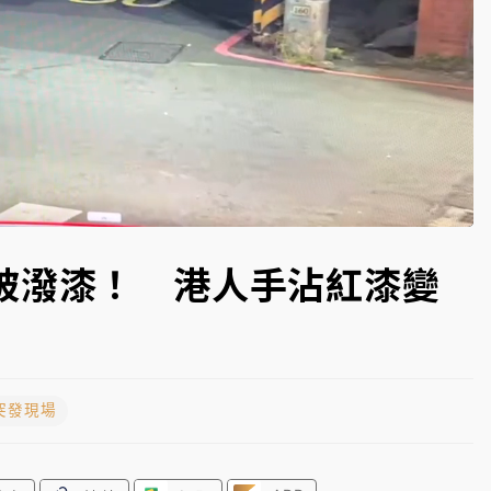
一度塞車 周六起展出延長至晚上7時
今重開羈押庭
到發紫」降雨熱區曝
Loaded
:
100.00%
被潑漆！ 港人手沾紅漆變
突發現場