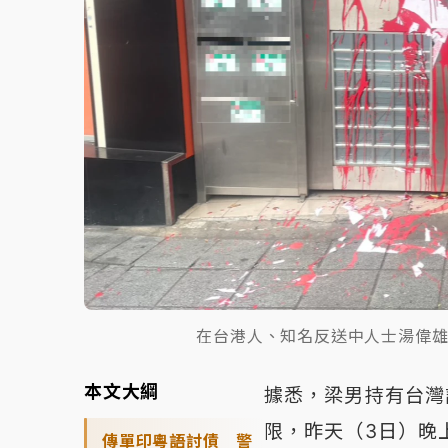
在台港人、知名反送中人士湯偉
本文大綱
據悉，梁男持有台灣
限，昨天（3日）晚
傳單印粵語討債 警