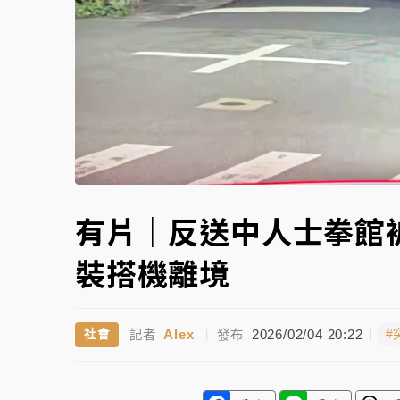
故宮《龍藏經》特展第2檔！今線上預約開賣
台東農業處長涉圖利渡假村！東檢抗告成功 
父親節泡湯了！中颱白海豚雨彈轟3天 「紅
Unmute
有片｜反送中人士拳館
裝搭機離境
Alex
2026/02/04 20:22
社會
#
記者
|
發布