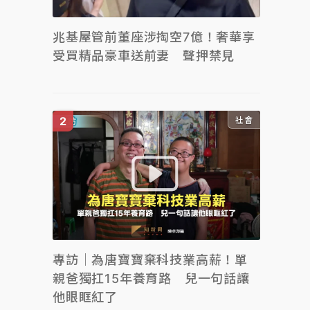
兆基屋管前董座涉掏空7億！奢華享
受買精品豪車送前妻 聲押禁見
社會
專訪｜為唐寶寶棄科技業高薪！單
親爸獨扛15年養育路 兒一句話讓
他眼眶紅了