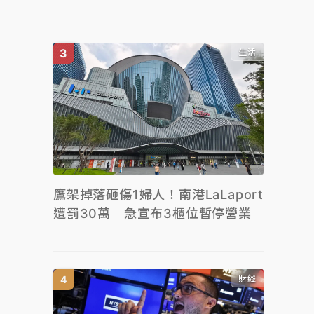
生活
鷹架掉落砸傷1婦人！南港LaLaport
遭罰30萬 急宣布3櫃位暫停營業
財經