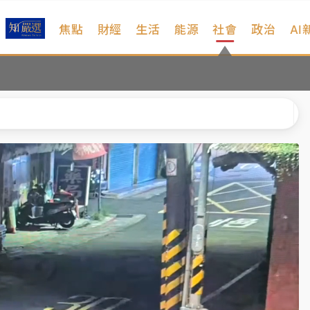
焦點
財經
生活
能源
社會
政治
AI
扣畫面曝光
序複雜 觀旅局回應了
院聲請遭駁 理由曝光
一度塞車 周六起展出延長至晚上7時
今重開羈押庭
到發紫」降雨熱區曝
扣畫面曝光
序複雜 觀旅局回應了
院聲請遭駁 理由曝光