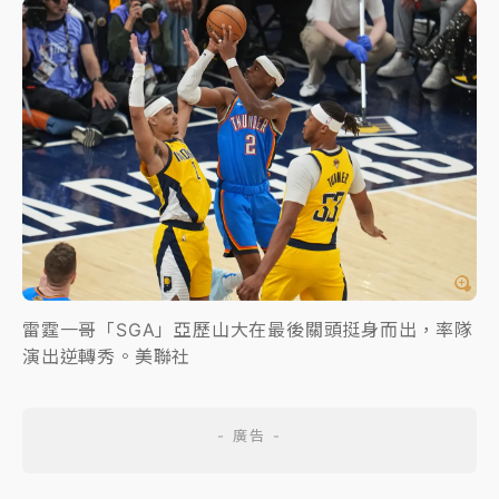
雷霆一哥「SGA」亞歷山大在最後關頭挺身而出，率隊
演出逆轉秀。美聯社