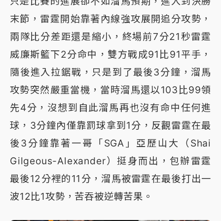
只是比賽的進展卻不如溜馬預期，進入到決勝
末節，雷霆開始靠著內線強攻展開追分攻勢，
兩隊比分差距還是縮小，終場前7分21秒雷霆
威廉斯籃下2分命中，雙方戰成91比91平手，
隨後進入拉鋸戰，只是到了最後3分鐘，溜馬
攻勢突然嚴重當機，當時溜馬還以103比99領
先4分，沒想到自此溜馬再也沒有命中任何進
球，3分鐘內僅靠罰球拿到1分，反觀雷霆在最
後3分鐘靠著一哥「SGA」亞歷山大（Shai
Gilgeous-Alexander）挺身而出，包辦雷霆
最後12分裡的11分，溜馬被雷霆在最後打出一
波12比1攻勢，苦吞被逆轉苦果。