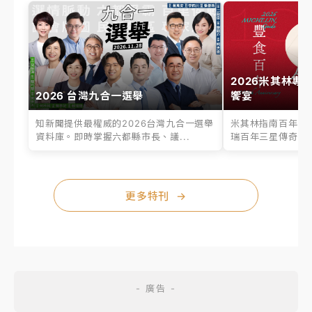
2026米其林專
2026 台灣九合一選舉
饗宴
知新聞提供最權威的2026台灣九合一選舉
米其林指南百年之
資料庫。即時掌握六都縣市長、議...
瑞百年三星傳奇、台
更多特刊
→