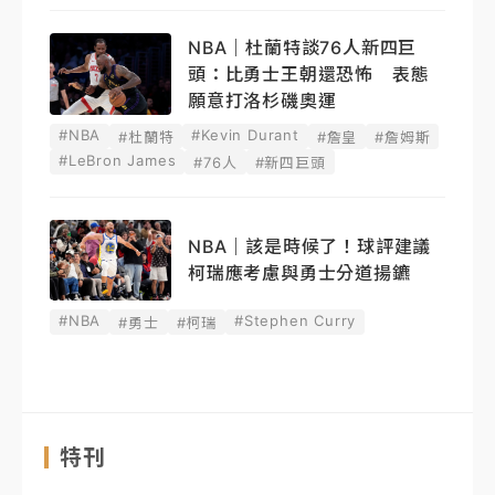
NBA｜杜蘭特談76人新四巨
頭：比勇士王朝還恐怖 表態
願意打洛杉磯奧運
#NBA
#Kevin Durant
#杜蘭特
#詹皇
#詹姆斯
#LeBron James
#76人
#新四巨頭
NBA｜該是時候了！球評建議
柯瑞應考慮與勇士分道揚鑣
#NBA
#Stephen Curry
#勇士
#柯瑞
特刊