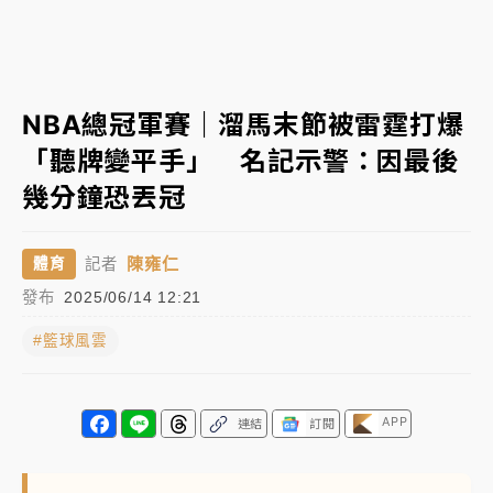
中信慈善基金會想增加董事人數！辜仲諒向法院聲請遭
駁 理由曝光
故宮《龍藏經》特展第2檔！今線上預約開賣一度塞車
NBA總冠軍賽｜溜馬末節被雷霆打爆
周六起展出延長至晚上7時
「聽牌變平手」 名記示警：因最後
台東農業處長涉圖利渡假村！東檢抗告成功 今重開羈
幾分鐘恐丟冠
押庭
父親節泡湯了！中颱白海豚雨彈轟3天 「紅到發紫」降
陳雍仁
體育
記者
雨熱區曝
發布
2025/06/14 12:21
#籃球風雲
APP
連結
訂閱