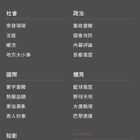
社會
政治
突發現場
黨政要聞
法庭
國會攻防
暖流
內幕評論
地方大小事
首都風雲
國際
體育
寰宇要聞
籃球風雲
熱搜話題
野球天地
東協萬象
大運動場
奇人妙事
巴黎奧運
知影