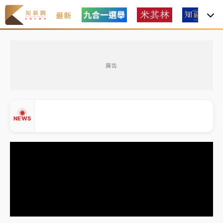
最新
台積電殺35元、台股跌近300點 被動元件、低軌衛星
及載板皆走弱
廣告
中信慈善基金會想增加董事人數！辜仲諒向法院聲請遭
駁 理由曝光
故宮《龍藏經》特展第2檔！今線上預約開賣一度塞車
NEWS
周六起展出延長至晚上7時
台東農業處長涉圖利渡假村！東檢抗告成功 今重開羈
押庭
父親節泡湯了！中颱白海豚雨彈轟3天 「紅到發紫」降
▲
雨熱區曝
▼
台積電殺35元、台股跌近300點 被動元件、低軌衛星
及載板皆走弱