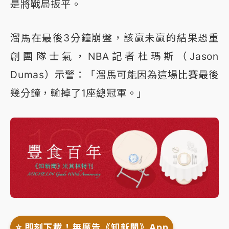
是將戰局扳平。
溜馬在最後3分鐘崩盤，該贏未贏的結果恐重
創團隊士氣，NBA記者杜瑪斯（Jason
Dumas）示警：「溜馬可能因為這場比賽最後
幾分鐘，輸掉了1座總冠軍。」
⭐️ 即刻下載！無廣告《知新聞》App