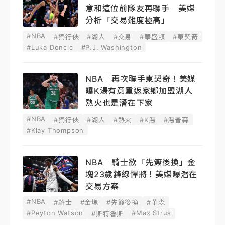
意和這位前隊友再聯手 美媒
分析「交易難度極高」
#NBA
#獨行俠
#湖人
#交易
#華盛頓
#東契奇
#Luka Doncic
#P.J. Washington
NBA｜再次聯手東契奇！美媒
曝K湯有意重返家鄉加盟湖人
熱火也是潛在下家
#NBA
#獨行俠
#湖人
#熱火
#K湯
#湯普森
#Klay Thompson
NBA｜騎士欲「先簽後換」金
塊23歲鋒線悍將！美媒曝潛在
交易方案
#NBA
#騎士
#金塊
#先簽後換
#華森
#Peyton Watson
#Max Strus
#斯特魯斯