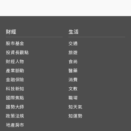
財經
生活
股市基金
交通
投資長觀點
旅遊
財經人物
食尚
產業脈動
醫藥
金融保險
消費
科技新知
文教
國際焦點
職場
趨勢大師
知天氣
政策法規
知運勢
地產房市