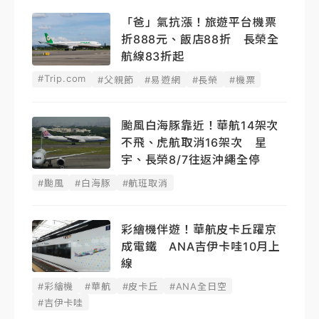
「爸」氣抗漲！旅遊平台機票
折888元、飯店88折 長榮全
航線83折起
#Trip.com
#父親節
#易遊網
#長榮
#機票
颱風白海豚靠近！華航14架次
不飛、虎航取消16架次 星
宇、長榮8/7往返沖繩全停
#颱風
#白海豚
#航班取消
彩繪機伴遊！華航皮卡丘躍京
成電鐵 ANA吉伊卡哇10月上
線
#彩繪機
#華航
#皮卡丘
#ANA全日空
#吉伊卡哇