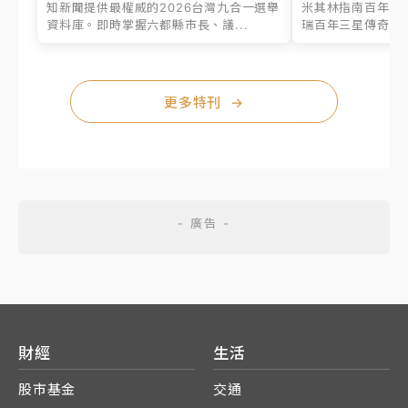
知新聞提供最權威的2026台灣九合一選舉
米其林指南百年之
資料庫。即時掌握六都縣市長、議...
瑞百年三星傳奇、台
更多特刊
→
財經
生活
股市基金
交通