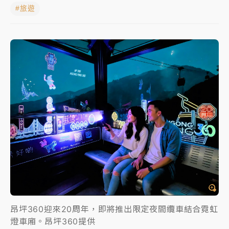
#旅遊
女律師陳昱瑄詐慈濟10億！黃金158kg遭查扣畫面曝光
暑假過三周才推「E宿新北打卡趣」！抽獎程序複雜 觀
旅局回應了
中信慈善基金會想增加董事人數！辜仲諒向法院聲請遭
駁 理由曝光
故宮《龍藏經》特展第2檔！今線上預約開賣一度塞車
周六起展出延長至晚上7時
台東農業處長涉圖利渡假村！東檢抗告成功 今重開羈
押庭
父親節泡湯了！中颱白海豚雨彈轟3天 「紅到發紫」降
雨熱區曝
昂坪360迎來20周年，即將推出限定夜間纜車結合霓虹
燈車廂。昂坪360提供