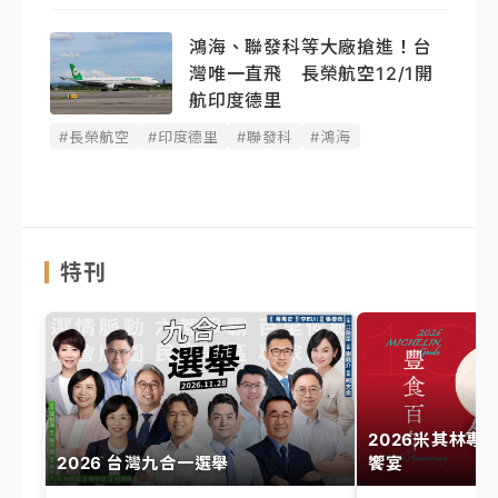
鴻海、聯發科等大廠搶進！台
灣唯一直飛 長榮航空12/1開
航印度德里
#長榮航空
#印度德里
#聯發科
#鴻海
特刊
2026米其林專
2026 台灣九合一選舉
饗宴