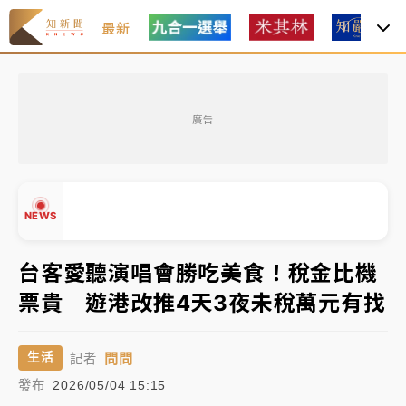
最新
女律師陳昱瑄詐慈濟10億！黃金158kg遭查扣畫面曝光
廣告
暑假過三周才推「E宿新北打卡趣」！抽獎程序複雜 觀
旅局回應了
中信慈善基金會想增加董事人數！辜仲諒向法院聲請遭
NEWS
駁 理由曝光
故宮《龍藏經》特展第2檔！今線上預約開賣一度塞車
台客愛聽演唱會勝吃美食！稅金比機
周六起展出延長至晚上7時
票貴 遊港改推4天3夜未稅萬元有找
台東農業處長涉圖利渡假村！東檢抗告成功 今重開羈
▲
押庭
▼
問問
生活
記者
父親節泡湯了！中颱白海豚雨彈轟3天 「紅到發紫」降
發布
2026/05/04 15:15
雨熱區曝