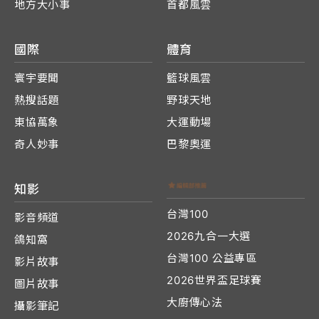
地方大小事
首都風雲
國際
體育
寰宇要聞
籃球風雲
熱搜話題
野球天地
東協萬象
大運動場
奇人妙事
巴黎奧運
知影
台灣100
影音頻道
2026九合一大選
鴿知窩
台灣100 公益專區
影片故事
2026世界盃足球賽
圖片故事
大廚傳心法
攝影筆記