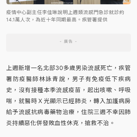
疫情中心副主任李佳琳說明上週類流感門急診就診約
14.1萬人次，為近十年同期最高。疾管署提供
上週新增一名北部30多歲男染流感死亡，疾管
署防疫醫師林詠青說，男子有免疫低下疾病
史，沒有接種本季流感疫苗，起出咳嗽、呼吸
喘，就醫時Ｘ光顯示已經肺炎，轉入加護病房
給予流感抗病毒藥物治療，住院三週不幸因肺
炎持續惡化併發敗血性休克，搶救不治。