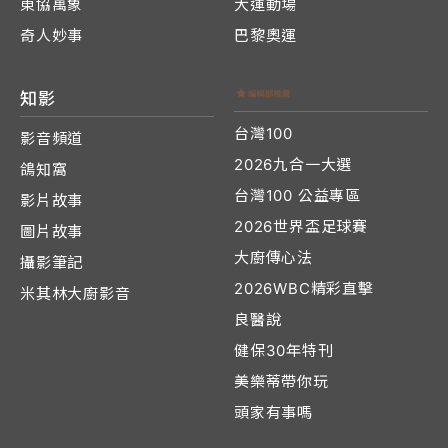
東協萬象
大運動場
奇人妙事
巴黎奧運
知影
台灣100
影音頻道
2026九合一大選
鴿知窩
台灣100 公益專區
影片故事
2026世界盃足球賽
圖片故事
大廚傳心法
攝影筆記
2026WBC精彩直擊
米其林大廚影音
良醫說
健保30年特刊
美樂蒂帶你玩
頭家有事嗎