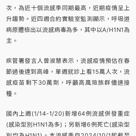
次，為近十個流感季同期最高，近期疫情呈上
升趨勢。近四週合約實驗室監測顯示，呼吸道
病原體檢出以流感病毒為多，其中以A/H1N1為
主。
疾管署發言人曾淑慧表示，流感疫情預估在春
節過後達到高峰，單週就診上看15萬人次，流
感疫苗剩下30萬劑，呼籲高風險族群儘速接
種。
國內上週(1/14-1/20)新增64例流感併發重症
(感染型別H1N1為多)；另新增6例死亡(感染型
別均為H1N1)。本流感季自2024/10/1起截至