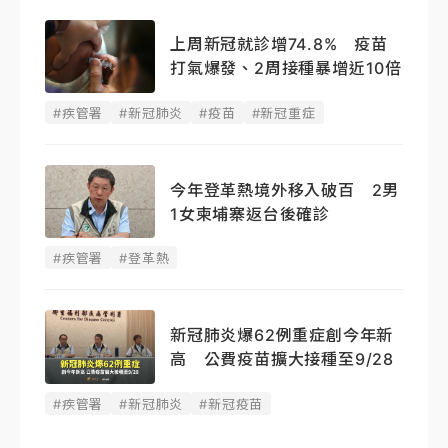
上周新冠就診增74.8% 疫苗
打氣爆發、2周接種暴增近10倍
#疾管署
#新冠肺炎
#疫苗
#新冠重症
今年登革熱境外移入破百 2男
1女柬埔寨返台後確診
#疾管署
#登革熱
新冠肺炎爆62例重症創今年新
高 公費疫苗擴大接種至9/28
#疾管署
#新冠肺炎
#新冠疫苗