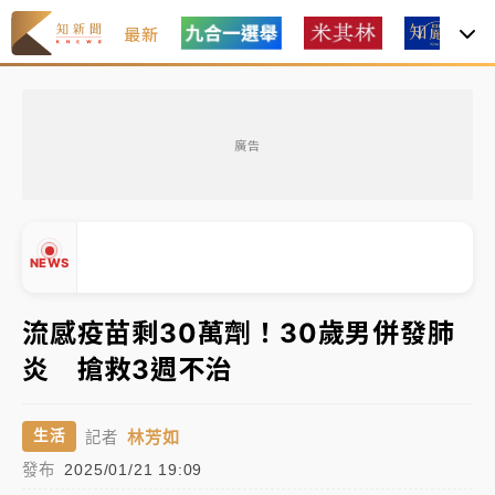
最新
金控第2季海外曝險破31兆創高 日本年增45%居冠
廣告
日職｜
林安可狀態正好卻因左膝疼痛下二軍 日媒感嘆
「好事多磨」
韓股最壞時期已過？大摩估去槓桿完成逾半 波動率降
NEWS
至2個月低
「白海豚」雨炸新北！通報109件災情 侯友宜揭這類災
流感疫苗剩30萬劑！30歲男併發肺
損最多
炎 搶救3週不治
白海豚挾豪雨狂炸新北！時雨量破百毫米 水塔、雨棚
▲
砸落毀車
▼
林芳如
生活
記者
金控第2季海外曝險破31兆創高 日本年增45%居冠
發布
2025/01/21 19:09