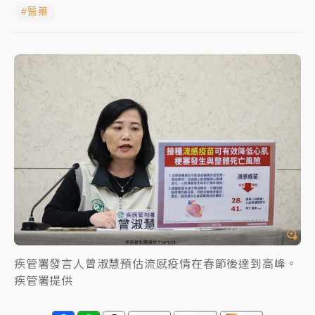
#醫藥
日職｜
林安可狀態正好卻因左膝疼痛下二軍 日媒感嘆
「好事多磨」
韓股最壞時期已過？大摩估去槓桿完成逾半 波動率降
至2個月低
「白海豚」雨炸新北！通報109件災情 侯友宜揭這類災
損最多
白海豚挾豪雨狂炸新北！時雨量破百毫米 水塔、雨棚
砸落毀車
疾管署發言人曾淑慧預估流感疫情在春節後達到高峰。
疾管署提供