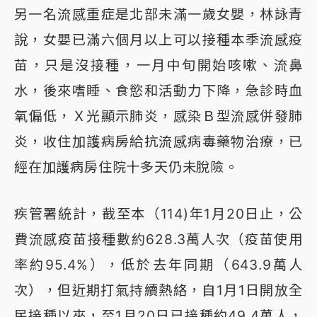
另一名流感重症是北部未滿一歲女嬰，林詠青
說，女嬰已滿六個月以上可以接種本季流感疫
苗，只是沒接種，一月中旬開始咳嗽、流鼻
水，後來嗜睡、食慾和活動力下降，急診時血
氧偏低，Ｘ光顯示肺炎，感染Ｂ型流感併發肺
炎，收住加護病房給抗流感病毒藥物治療，已
經在加護病房住院十多天仍未脫險。
疾管署統計，截至本（114)年1月20日止，公
費流感疫苗接種數約628.3萬人次（疫苗使用
率約95.4%），低於去年同期（643.9萬人
次），但近期打氣持續熱絡，自1月1日開放全
民接種以來，至1月20日已接種約49.4萬人，