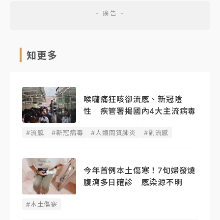
知更多
喉嚨痛狂咳卻流感、新冠陰
性 疾管署揭國內4大主流病毒
#流感
#新冠病毒
#人類間質肺炎
#副流感
今年首例本土傷寒！7旬婦發燒
腹瀉多日確診 感染源不明
#本土傷寒