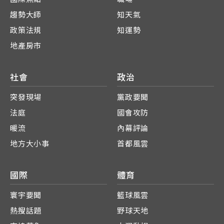
趨勢大師
知天氣
政策法規
知運勢
地產房市
社會
政治
突發現場
黨政要聞
法庭
國會攻防
暖流
內幕評論
地方大小事
首都風雲
國際
體育
寰宇要聞
籃球風雲
熱搜話題
野球天地