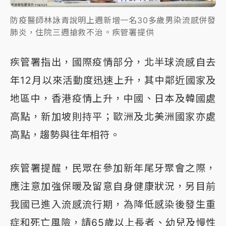
防疫醫師林詠青說明上週新增一名30多歲男染流感併發
肺炎，住院三週搶救不治。疾管署提供
疾管署指出，國際疫情部分，北半球流感自去
年12月以來活動度迅速上升，其中鄰近國家及
地區中，香港疫情上升，中國、日本及韓國處
高點，新加坡則持平；歐洲及北美洲國家亦處
高點，趨勢與往年相符。
疾管署提醒，民眾在參加新年尾牙聚會之際，
應注意加強保暖及留意自身健康狀況，另目前
我國已進入流感流行期，為降低感染後發生重
症和死亡風險，請65歲以上長者、幼兒及慢性