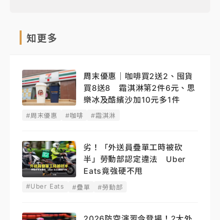
知更多
周末優惠｜咖啡買2送2、囤貨
買8送8 霜淇淋第2件6元、思
樂冰及酷繽沙加10元多1件
#周末優惠
#咖啡
#霜淇淋
劣！「外送員疊單工時被砍
半」勞動部認定違法 Uber
Eats竟強硬不甩
#Uber Eats
#疊單
#勞動部
2026防空演習今登場！2大外