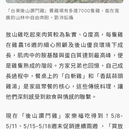
「台東後山讚鬥雞」養雞場有多達7000隻雞，能在寬
廣的山林中自由奔跑。劉沛妘攝
放山雞吃起來肉質較為紮實、Q度高，每隻雞
在雞農16週的細心照顧及後山優良環境下成
長，肌肉中的胺基酸與蛋白質達到最高峰，便
是雞隻熟成的階段。方家兄弟也回憶，自己成
長過程中，餐桌上的「白斬雞」和「香菇蒜頭
雞湯」是家庭聚餐的核心，這些傳統料理，讓
他們深刻感受到飲食與情感的聯繫。
現在「後山讚鬥雞」家樂福吃得到！5/8-
5/11、5/15-5/18週末促銷連續兩週 ，「買放