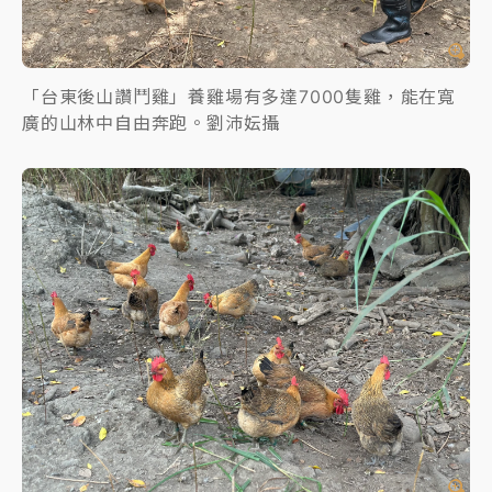
「台東後山讚鬥雞」養雞場有多達7000隻雞，能在寬
廣的山林中自由奔跑。劉沛妘攝