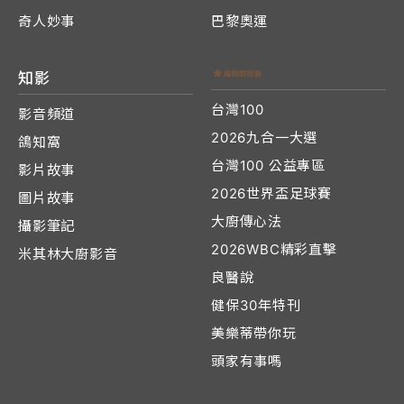
奇人妙事
巴黎奧運
知影
台灣100
影音頻道
2026九合一大選
鴿知窩
台灣100 公益專區
影片故事
2026世界盃足球賽
圖片故事
大廚傳心法
攝影筆記
2026WBC精彩直擊
米其林大廚影音
良醫說
健保30年特刊
美樂蒂帶你玩
頭家有事嗎