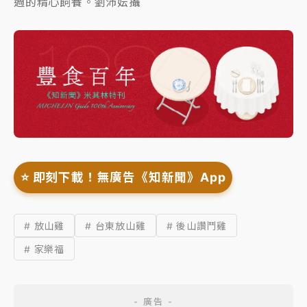
週的精心飼養。劉沛妘攝
⭐️ 即刻下載！無廣告《知新聞》App
# 放山雞
# 台東放山雞
# 後山讚鬥雞
# 家樂福