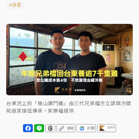
#消費
周末精選｜
慈濟遭詐10億完整始末曝！律師掮客大玩兩
面手法 郭台銘、蔡英文成關鍵
本周爆款短影音｜
柯文哲帶電子手鐶拄拐杖現身／周玉
蔻蔡玉真開撕爆料
周末精選｜
跨境網購族注意！EZ Way若改由政府委
任 預算難關如何解？
蔣萬安的建中同學！47歲法律學霸戰桃園 公開上任首
要3件事
台東池上的「後山讚鬥雞」由三代兄弟檔方立諺與方健
祐返家接班傳承。家樂福提供
APP
連結
訂閱