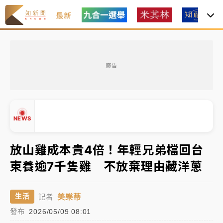
最新
中颱白海豚環流掠北海！今明防劇烈降雨 東部高溫飆
38度
廣告
周末精選｜
慈濟遭詐10億完整始末曝！律師掮客大玩兩
面手法 郭台銘、蔡英文成關鍵
本周爆款短影音｜
柯文哲帶電子手鐶拄拐杖現身／周玉
NEWS
蔻蔡玉真開撕爆料
周末精選｜
跨境網購族注意！EZ Way若改由政府委
放山雞成本貴4倍！年輕兄弟檔回台
任 預算難關如何解？
東養逾7千隻雞 不放棄理由藏洋蔥
蔣萬安的建中同學！47歲法律學霸戰桃園 公開上任首
▲
要3件事
▼
美樂蒂
生活
記者
中颱白海豚環流掠北海！今明防劇烈降雨 東部高溫飆
發布
2026/05/09 08:01
38度