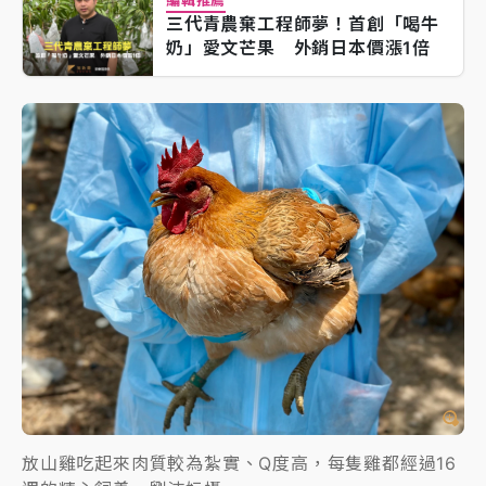
三代青農棄工程師夢！首創「喝牛
奶」愛文芒果 外銷日本價漲1倍
放山雞吃起來肉質較為紮實、Q度高，每隻雞都經過16