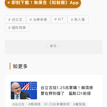
⭐️ 即刻下載！無廣告《知新聞》App
# AIT
# 谷立言
# 台美商會
# 無人機
# 國防預算
知更多
谷立言挺1.25兆軍購！賴清德
要在野別擋了 藍鬆口1前提
#谷立言
#賴清德
#1.25兆軍購條例
#羅智強