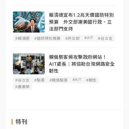
賴清德宣布1.2兆天價國防特別
預算 外交部謝美國行政、立
法部門支持
#AIT
#賴清德
#國防特別預算
#外交部
#谷立言
親俄駭客頻攻擊政府網站！
AIT處長：將協助台灣網路安全
韌性
#AIT
#谷立言
#駭客
#親俄駭客
#韌性
#蕭美琴
特刊