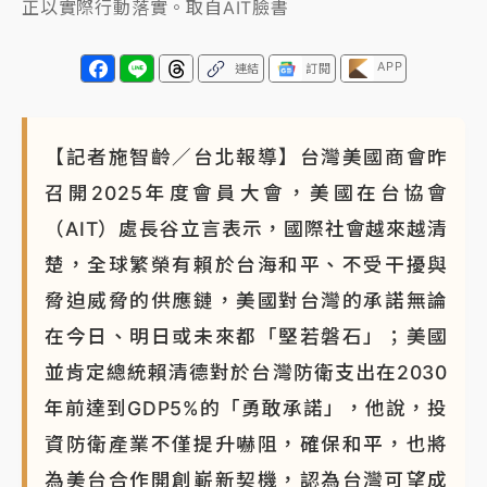
正以實際行動落實。取自AIT臉書
APP
連結
訂閱
【記者施智齡／台北報導】台灣美國商會昨
召開2025年度會員大會，美國在台協會
（AIT）處長谷立言表示，國際社會越來越清
楚，全球繁榮有賴於台海和平、不受干擾與
脅迫威脅的供應鏈，美國對台灣的承諾無論
在今日、明日或未來都「堅若磐石」；美國
並肯定總統賴清德對於台灣防衛支出在2030
年前達到GDP5%的「勇敢承諾」，他說，投
資防衛產業不僅提升嚇阻，確保和平，也將
為美台合作開創嶄新契機，認為台灣可望成