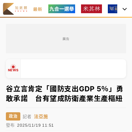
最新
白海豚瘦身！中部以北防劇烈降水 本周天氣展望「多
雨不穩定」
廣告
強風長浪襲馬祖！「白海豚」逼近劃設警戒區 違規戲
水觀浪恐重罰失血
周末精選｜
苯駢芘無安全攝取值！致癌苦茶油下肚 毒
NEWS
物醫籲多吃蔬果代謝
《知新聞》揭「運科計畫」人體實驗黑幕 運動部不追
谷立言肯定「國防支出GDP 5％」勇
究！遭監委質疑
敢承諾 台有望成防衛產業生產樞紐
▲
台股處置新制明天上路 4大鬆綁一次看
▼
法亞施
政治
記者
周末精選｜
鎢業董座離奇命喪豪宅！檢警3方向追出前
發布
2025/11/19 11:51
員工犯案 破案關鍵曝