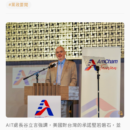
#黨政要聞
白海豚瘦身！中部以北防劇烈降水 本周天氣展望「多
雨不穩定」
強風長浪襲馬祖！「白海豚」逼近劃設警戒區 違規戲
水觀浪恐重罰失血
周末精選｜
苯駢芘無安全攝取值！致癌苦茶油下肚 毒
物醫籲多吃蔬果代謝
《知新聞》揭「運科計畫」人體實驗黑幕 運動部不追
究！遭監委質疑
台股處置新制明天上路 4大鬆綁一次看
周末精選｜
鎢業董座離奇命喪豪宅！檢警3方向追出前
員工犯案 破案關鍵曝
AIT處長谷立言強調，美國對台灣的承諾堅若磐石，並