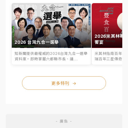
2026米其林專
2026 台灣九合一選舉
饗宴
知新聞提供最權威的2026台灣九合一選舉
米其林指南百年之
資料庫。即時掌握六都縣市長、議...
瑞百年三星傳奇、台
更多特刊
→