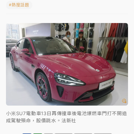
#熱搜話題
中颱白海豚進逼！台北喜來登圍籬傾倒砸傷人 民權西
路鷹架倒塌壓2車
有片｜
白海豚暴風圈逼近！新北淡水赫見龍捲風 榕樹
連根拔起
中颱白海豚風雨來了！中部以北防豪雨 今晚、明天影
響最劇烈
白海豚逼近！北市水門只出不進 未移置車輛最高罰
4800＋拖吊費
小米SU7電動車13日再傳撞車後電池爆燃車門打不開造
成駕駛殞命，股價跳水。法新社