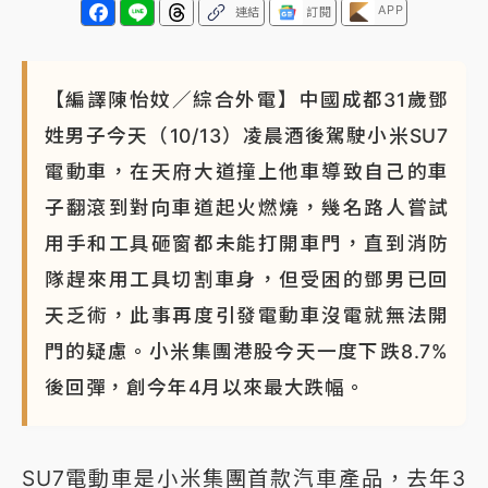
APP
連結
訂閱
【編譯陳怡妏／綜合外電】中國成都31歲鄧
姓男子今天（10/13）凌晨酒後駕駛小米SU7
電動車，在天府大道撞上他車導致自己的車
子翻滾到對向車道起火燃燒，幾名路人嘗試
用手和工具砸窗都未能打開車門，直到消防
隊趕來用工具切割車身，但受困的鄧男已回
天乏術，此事再度引發電動車沒電就無法開
門的疑慮。小米集團港股今天一度下跌8.7%
後回彈，創今年4月以來最大跌幅。
SU7電動車是小米集團首款汽車產品，去年3