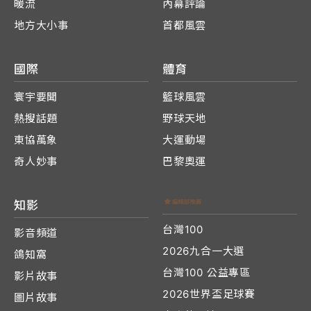
暖流
內幕評論
地方大小事
首都風雲
國際
體育
寰宇要聞
籃球風雲
熱搜話題
野球天地
東協萬象
大運動場
奇人妙事
巴黎奧運
知影
台灣100
影音頻道
2026九合一大選
鴿知窩
台灣100 公益專區
影片故事
2026世界盃足球賽
圖片故事