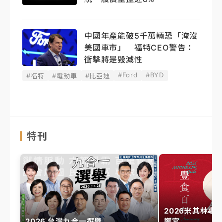
中國年產能破5千萬輛恐「淹沒
美國車市」 福特CEO警告：
衝擊將是毀滅性
#Ford
#BYD
#福特
#電動車
#比亞迪
特刊
2026米其林專
2026 台灣九合一選舉
饗宴