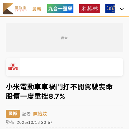
最新
油價持續凍漲！ 中油宣布下周一汽柴油價格維持不變
廣告
中颱白海豚進逼！台北喜來登圍籬傾倒砸傷人 民權西
路鷹架倒塌壓2車
有片｜
白海豚暴風圈逼近！新北淡水赫見龍捲風 榕樹
NEWS
連根拔起
中颱白海豚風雨來了！中部以北防豪雨 今晚、明天影
小米電動車車禍門打不開駕駛喪命
響最劇烈
股價一度重挫8.7%
白海豚逼近！北市水門只出不進 未移置車輛最高罰
▲
4800＋拖吊費
▼
陳怡妏
國際
記者
油價持續凍漲！ 中油宣布下周一汽柴油價格維持不變
發布
2025/10/13 20:57