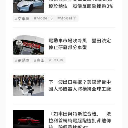
優於預估 股價反而重挫逾3%
#Model 3
#Model Y
#交車量
電動車市場吹冷風 豐田決定
停止研發部分車型
#Lexus
#電動車
#豐田
下一波出口震撼？美媒警告中
國人形機器人將橫掃全球工廠
「如本田與特斯拉合體」 法
拉利首輛純電超跑遭批背離傳
統 股價重挫近8%