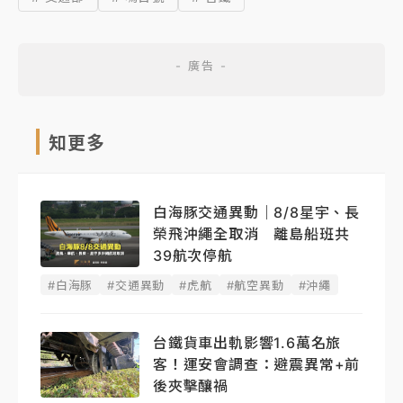
知更多
白海豚交通異動｜8/8星宇、長
榮飛沖繩全取消 離島船班共
39航次停航
#白海豚
#交通異動
#虎航
#航空異動
#沖繩
台鐵貨車出軌影響1.6萬名旅
客！運安會調查：避震異常+前
後夾擊釀禍