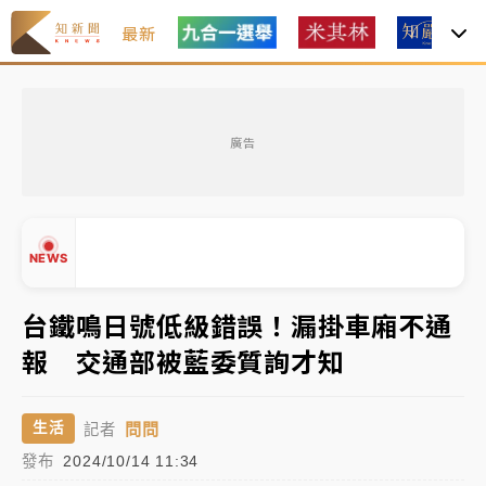
最新
父親節玩樂園！六福村今明2天「爸爸免費」 遠雄海洋
買1送1
廣告
中颱白海豚環流掠北海！今明防劇烈降雨 東部高溫飆
38度
周末精選｜
慈濟遭詐10億完整始末曝！律師掮客大玩兩
NEWS
面手法 郭台銘、蔡英文成關鍵
本周爆款短影音｜
柯文哲帶電子手鐶拄拐杖現身／周玉
台鐵鳴日號低級錯誤！漏掛車廂不通
蔻蔡玉真開撕爆料
報 交通部被藍委質詢才知
周末精選｜
跨境網購族注意！EZ Way若改由政府委
▲
任 預算難關如何解？
▼
問問
生活
記者
蔣萬安的建中同學！47歲法律學霸戰桃園 公開上任首
發布
2024/10/14 11:34
要3件事