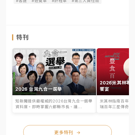
#客運
#遊覽車
#計程車
#第三人責任險
特刊
2026米其林專
2026 台灣九合一選舉
饗宴
知新聞提供最權威的2026台灣九合一選舉
米其林指南百年之
資料庫。即時掌握六都縣市長、議...
瑞百年三星傳奇、台
更多特刊
→