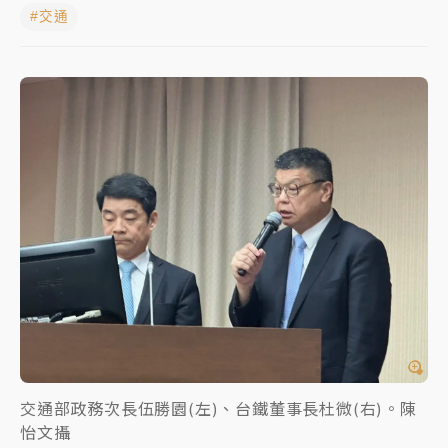
#交通
父親節玩樂園！六福村今明2天「爸爸免費」 遠雄海洋
買1送1
中颱白海豚環流掠北海！今明防劇烈降雨 東部高溫飆
38度
周末精選｜
慈濟遭詐10億完整始末曝！律師掮客大玩兩
面手法 郭台銘、蔡英文成關鍵
本周爆款短影音｜
柯文哲帶電子手鐶拄拐杖現身／周玉
蔻蔡玉真開撕爆料
周末精選｜
跨境網購族注意！EZ Way若改由政府委
任 預算難關如何解？
蔣萬安的建中同學！47歲法律學霸戰桃園 公開上任首
要3件事
交通部政務次長伍勝園(左)、台鐵董事長杜微(右)。陳
怡文攝