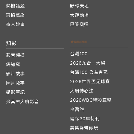
熱搜話題
野球天地
東協萬象
大運動場
奇人妙事
巴黎奧運
知影
台灣100
影音頻道
2026九合一大選
鴿知窩
台灣100 公益專區
影片故事
2026世界盃足球賽
圖片故事
大廚傳心法
攝影筆記
2026WBC精彩直擊
米其林大廚影音
良醫說
健保30年特刊
美樂蒂帶你玩