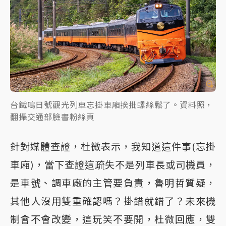
台鐵鳴日號觀光列車忘掛車廂挨批螺絲鬆了。資料照，
翻攝交通部臉書粉絲頁
針對媒體查證，杜微表示，我知道這件事(忘掛
車廂)，當下查證這疏失不是列車長或司機員，
是車號、調車廠的主管要負責，魯明哲質疑，
其他人沒用雙重確認嗎？掛錯就錯了？未來機
制會不會改變，這玩笑不要開，杜微回應，雙