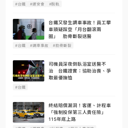
#台鐵
#運安會
#脫軌
台鐵又發生調車事故！員工攀
車頭疑踩空「月台翻滾兩
圈」 肋骨斷裂送醫
#台鐵
#調車事故
#肋骨斷裂
司機員深夜倒臥浴室送醫不
治 台鐵證實：協助治喪、爭
取最優撫恤
#台鐵
終結賠償漏洞！客運、計程車
「強制投保第三人責任險」
115年底上路