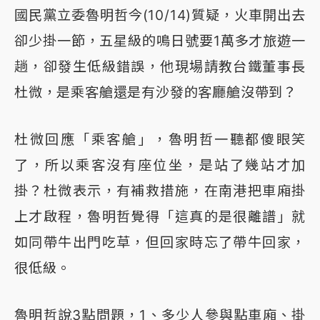
國民黨立委魯明哲今(10/14)質疑，火車開出去
卻少掛一節，五星級的鳴日號要1萬多才旅遊一
趟，卻發生低級錯誤，他現場請教台鐵董事長
杜微，是乘客艙還是有沙發的客廳艙沒帶到？
杜微回應「乘客艙」，魯明哲一聽都傻眼笑
了，所以乘客沒有座位坐，是站了幾站才加
掛？杜微表示，有補救措施，在南港把車廂掛
上才啟程，魯明哲覺得「這真的是很離譜」就
如同帶牛出門吃草，但回家時忘了帶牛回家，
很低級。
魯明哲說3點問題，1、多少人參與點車廂、掛