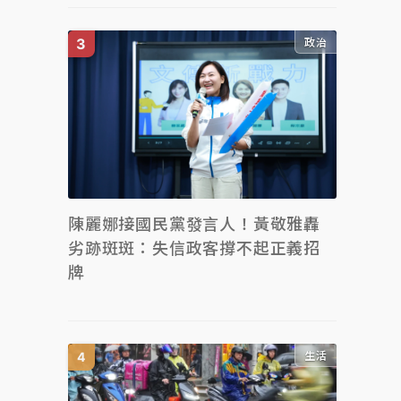
政治
陳麗娜接國民黨發言人！黃敬雅轟
劣跡斑斑：失信政客撐不起正義招
牌
生活