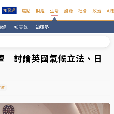
焦點
財經
生活
能源
社會
政治
AI
%居冠
職場
知天氣
知運勢
日媒感嘆「好事多磨」
波動率降至2個月低
宜揭這類災損最多
壇 討論英國氣候立法、日
塔、雨棚砸落毀車
%居冠
文教
日媒感嘆「好事多磨」
波動率降至2個月低
宜揭這類災損最多