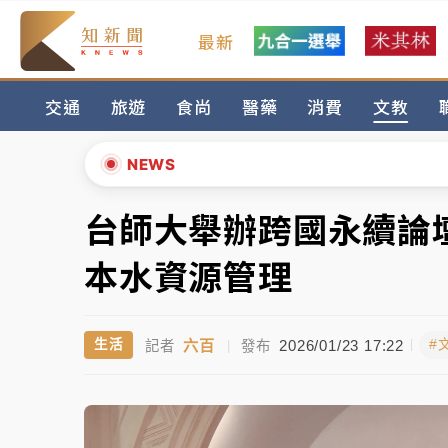
最新
金控第2季海外曝險破31兆創高 日本年增45
交通
旅遊
食尚
醫藥
消費
文教
日職｜
林安可狀態正好卻因左膝疼痛下二軍 
韓股最壞時期已過？大摩估去槓桿完成逾半 
NEWS
「白海豚」雨炸新北！通報109件災情 侯友
台師大舉辦跨國永續論
▲
白海豚挾豪雨狂炸新北！時雨量破百毫米 水
▼
本水資源管理
金控第2季海外曝險破31兆創高 日本年增45
六百
2026/01/23 17:22
生活
#
記者
|
發布
日職｜
林安可狀態正好卻因左膝疼痛下二軍 
韓股最壞時期已過？大摩估去槓桿完成逾半 
「白海豚」雨炸新北！通報109件災情 侯友