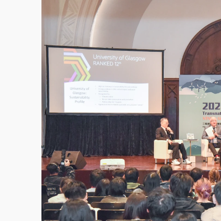
白海豚挾豪雨狂炸新北！時雨量破百毫米 水