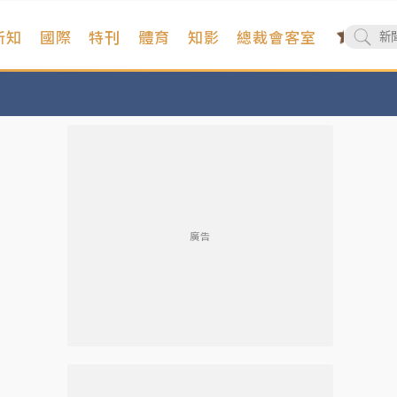
新知
國際
特刊
體育
知影
總裁會客室
廣告