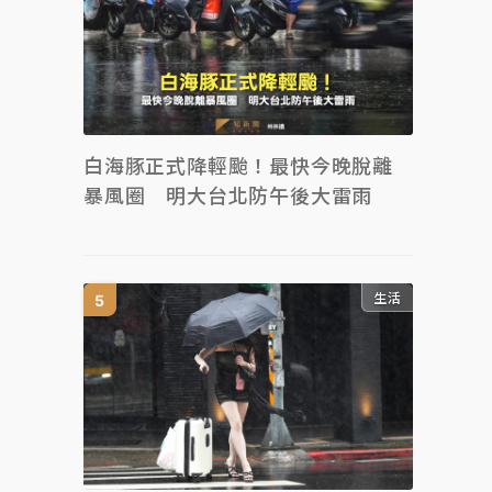
白海豚正式降輕颱！最快今晚脫離
暴風圈 明大台北防午後大雷雨
生活