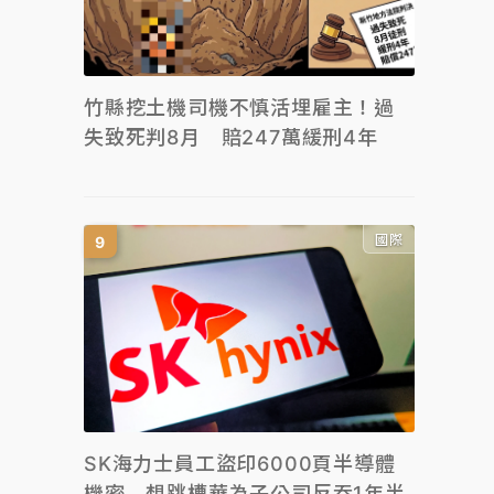
竹縣挖土機司機不慎活埋雇主！過
失致死判8月 賠247萬緩刑4年
國際
SK海力士員工盜印6000頁半導體
機密 想跳槽華為子公司反吞1年半