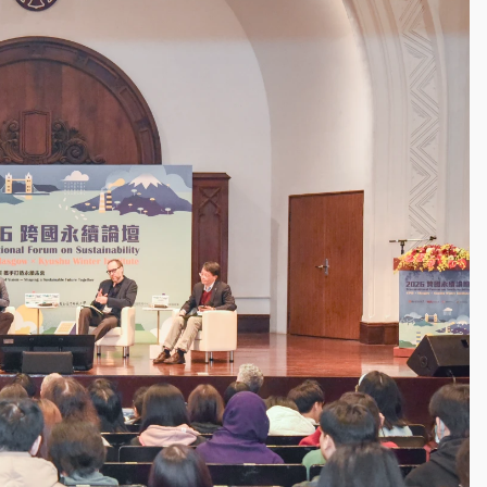
塔、雨棚砸落毀車