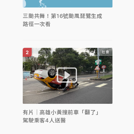
三颱共舞！第16號颱風琵鷺生成
路徑一次看
社會
有片｜高雄小黃撞前車「翻了」
駕駛乘客4人送醫