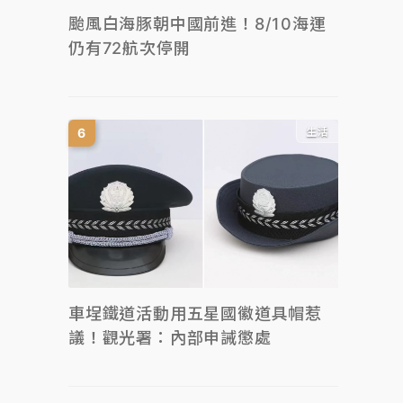
颱風白海豚朝中國前進！8/10海運
仍有72航次停開
生活
車埕鐵道活動用五星國徽道具帽惹
議！觀光署：內部申誡懲處