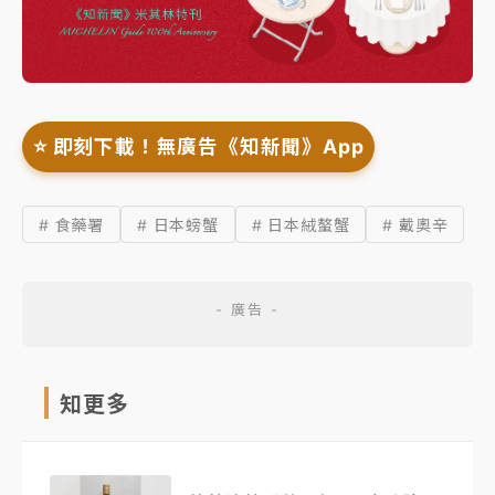
⭐️ 即刻下載！無廣告《知新聞》App
# 食藥署
# 日本螃蟹
# 日本絨螯蟹
# 戴奧辛
知更多