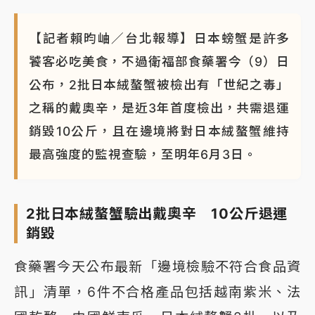
【記者賴昀岫／台北報導】日本螃蟹是許多
饕客必吃美食，不過衛福部食藥署今（9）日
公布，2批日本絨螯蟹被檢出有「世紀之毒」
之稱的戴奧辛，是近3年首度檢出，共需退運
銷毀10公斤，且在邊境將對日本絨螯蟹維持
最高強度的監視查驗，至明年6月3日。
2批日本絨螯蟹驗出戴奧辛 10公斤退運
銷毀
食藥署今天公布最新「邊境檢驗不符合食品資
訊」清單，6件不合格產品包括越南紫米、法