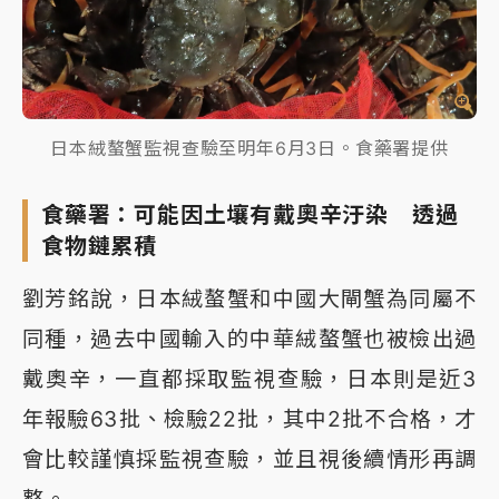
日本絨螯蟹監視查驗至明年6月3日。食藥署提供
食藥署：可能因土壤有戴奧辛汙染 透過
食物鏈累積
劉芳銘說，日本絨螯蟹和中國大閘蟹為同屬不
同種，過去中國輸入的中華絨螯蟹也被檢出過
戴奧辛，一直都採取監視查驗，日本則是近3
年報驗63批、檢驗22批，其中2批不合格，才
會比較謹慎採監視查驗，並且視後續情形再調
整。