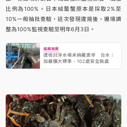
比例為100%。日本絨螯蟹原本是採取2%至
10%一般抽批查驗，這次發現違規後，邊境調
整為100%監視查驗至明年6月3日。
編輯推薦
遭檢討淨水場未納戴奧辛 台水：
加嚴擴大標準、102處安全無虞