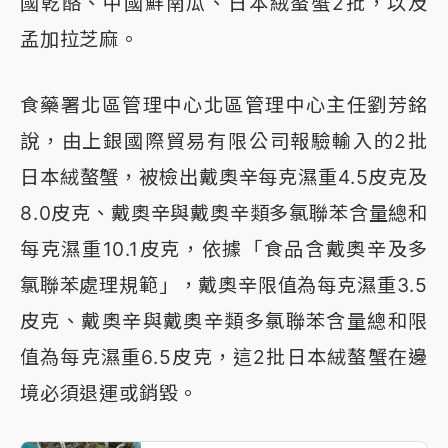
國乾酪、中國鮮南瓜、日本絨螯蟹2批，以及
孟加拉芝麻。
食藥署北區管理中心北區管理中心主任劉芳銘
說，由上銀國際貿易有限公司報驗輸入的2批
日本絨螯蟹，被檢出戴奧辛每克濕重4.5皮克及
8.0皮克、戴奧辛與戴奧辛類多氯聯苯含量總和
每克濕重10.1皮克，依據「食品含戴奧辛及多
氯聯苯處理規範」，戴奧辛限值為每克濕重3.5
皮克、戴奧辛與戴奧辛類多氯聯苯含量總和限
值為每克濕重6.5皮克，這2批日本絨螯蟹在邊
境必須退運或銷毀。