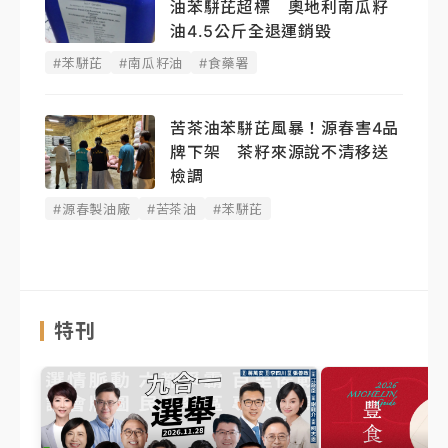
油苯駢芘超標 奧地利南瓜籽
油4.5公斤全退運銷毀
#苯駢芘
#南瓜籽油
#食藥署
苦茶油苯駢芘風暴！源春害4品
牌下架 茶籽來源說不清移送
檢調
#源春製油廠
#苦茶油
#苯駢芘
特刊