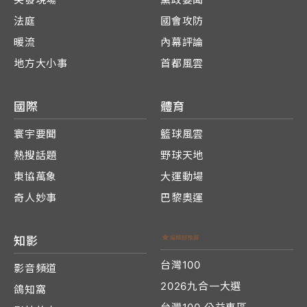
法庭
國會攻防
暖流
內幕評論
地方大小事
首都風雲
國際
體育
寰宇要聞
籃球風雲
熱搜話題
野球天地
東協萬象
大運動場
奇人妙事
巴黎奧運
知影
台灣100
影音頻道
2026九合一大選
鴿知窩