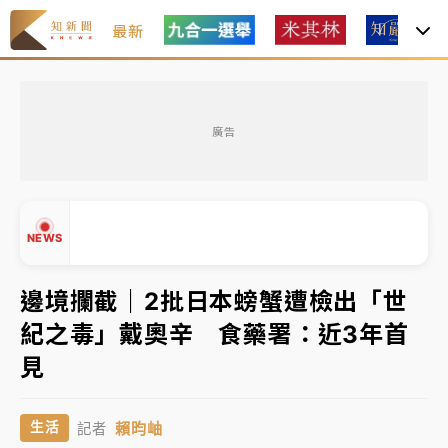
最新
油價持續凍漲！ 中油宣布下周一汽柴油價格維持不變
廣告
中颱白海豚進逼！台北喜來登圍籬傾倒砸傷人 民權西
路鷹架倒塌壓2車
有片｜
白海豚暴風圈逼近！新北淡水赫見龍捲風 榕樹
NEWS
連根拔起
中颱白海豚風雨來了！中部以北防豪雨 今晚、明天影
邊境攔截｜2批日本螃蟹遭檢出「世
響最劇烈
紀之毒」戴奧辛 食藥署：近3年首
白海豚逼近！北市水門只出不進 未移置車輛最高罰
▲
見
4800＋拖吊費
▼
油價持續凍漲！ 中油宣布下周一汽柴油價格維持不變
賴昀岫
生活
記者