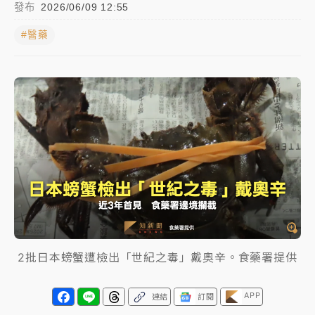
發布
2026/06/09 12:55
中颱白海豚進逼！台北喜來登圍籬傾倒砸傷人 民權西
#醫藥
路鷹架倒塌壓2車
有片｜
白海豚暴風圈逼近！新北淡水赫見龍捲風 榕樹
連根拔起
中颱白海豚風雨來了！中部以北防豪雨 今晚、明天影
響最劇烈
白海豚逼近！北市水門只出不進 未移置車輛最高罰
4800＋拖吊費
2批日本螃蟹遭檢出「世紀之毒」戴奧辛。食藥署提供
APP
連結
訂閱