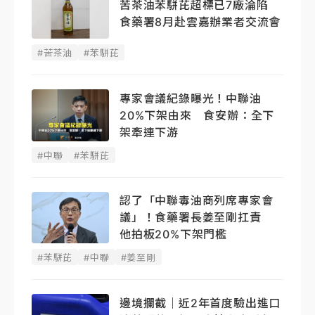
苦茶油苯駢芘超標已7廠淪陷
食藥署8月赴雲嘉辦業者交流會
#苦茶油
#苯駢芘
專家會議紀錄曝光！中聯油
20%下架由來 食安辦：全下
架牽連下游
#中聯
#苯駢芘
認了「中聯毒油商列席專家會
議」！食藥署長姜至剛扛責
他拍板20%下架門檻
#苯駢芘
#中聯
#姜至剛
邊境攔截｜近2年首度驗出進口