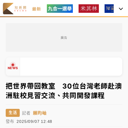
最新
女律師陳昱瑄詐慈濟10億！黃金158kg遭查扣畫面曝光
廣告
暑假過三周才推「E宿新北打卡趣」！抽獎程序複雜 觀
旅局回應了
中信慈善基金會想增加董事人數！辜仲諒向法院聲請遭
NEWS
駁 理由曝光
故宮《龍藏經》特展第2檔！今線上預約開賣一度塞車
把世界帶回教室 30位台灣老師赴澳
周六起展出延長至晚上7時
洲駐校見習交流、共同開發課程
台東農業處長涉圖利渡假村！東檢抗告成功 今重開羈
▲
押庭
▼
賴昀岫
生活
記者
父親節泡湯了！中颱白海豚雨彈轟3天 「紅到發紫」降
發布
2025/09/07 12:48
雨熱區曝