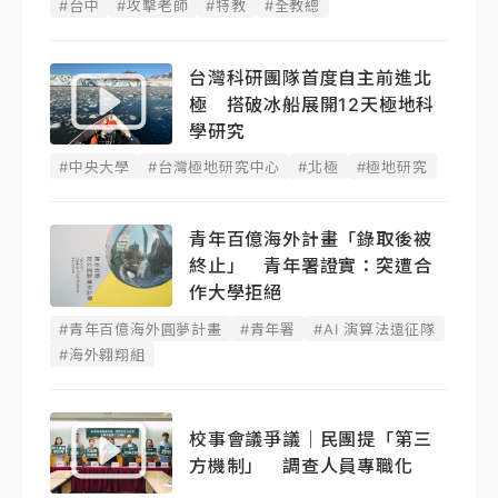
#台中
#攻擊老師
#特教
#全教總
台灣科研團隊首度自主前進北
極 搭破冰船展開12天極地科
學研究
#中央大學
#台灣極地研究中心
#北極
#極地研究
青年百億海外計畫「錄取後被
終止」 青年署證實：突遭合
作大學拒絕
#青年百億海外圓夢計畫
#青年署
#AI 演算法遠征隊
#海外翱翔組
校事會議爭議｜民團提「第三
方機制」 調查人員專職化