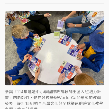
女律師陳昱瑄詐慈濟10億！黃金158kg遭查扣畫面曝光
暑假過三周才推「E宿新北打卡趣」！抽獎程序複雜 觀
旅局回應了
中信慈善基金會想增加董事人數！辜仲諒向法院聲請遭
駁 理由曝光
故宮《龍藏經》特展第2檔！今線上預約開賣一度塞車
周六起展出延長至晚上7時
台東農業處長涉圖利渡假村！東檢抗告成功 今重開羈
押庭
父親節泡湯了！中颱白海豚雨彈轟3天 「紅到發紫」降
雨熱區曝
參與「114年選送中小學國際教育教師出國入班培力計
畫」的老師們，也在各校舉辦World Café形式的教學
發表，設計15組融合台灣文化與全球議題的跨文化教學