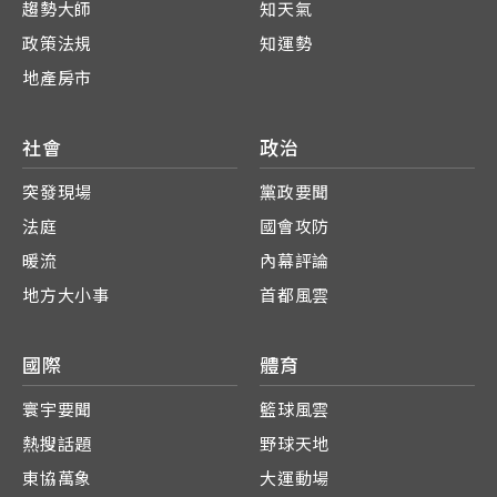
趨勢大師
知天氣
政策法規
知運勢
地產房市
社會
政治
突發現場
黨政要聞
法庭
國會攻防
暖流
內幕評論
地方大小事
首都風雲
國際
體育
寰宇要聞
籃球風雲
熱搜話題
野球天地
東協萬象
大運動場