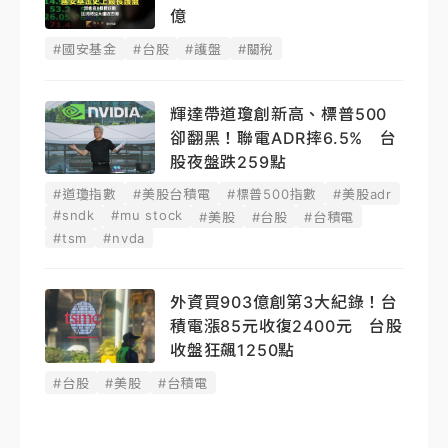
億
#國安基金
#台股
#護盤
#關稅
輝達帶道瓊創新高、標普500
卻翻黑！聯電ADR摔6.5% 台
股夜盤跌259點
#道瓊指數
#美股台積電
#標普500指數
#美股adr
#sndk
#mu stock
#美股
#台股
#台積電
#tsm
#nvda
外資買903億創第3大紀錄！台
積電漲85元收復2400元 台股
收盤狂飆1250點
#台股
#美股
#台積電