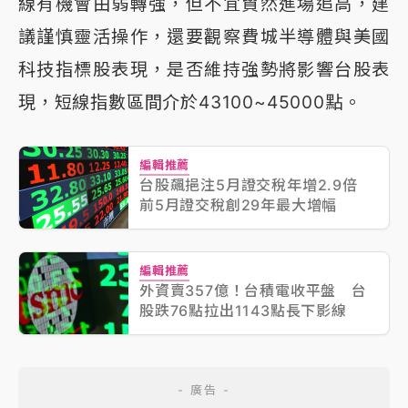
線有機會由弱轉強，但不宜貿然進場追高，建
議謹慎靈活操作，還要觀察費城半導體與美國
科技指標股表現，是否維持強勢將影響台股表
現，短線指數區間介於43100~45000點。
編輯推薦
台股飆挹注5月證交稅年增2.9倍
前5月證交稅創29年最大增幅
編輯推薦
外資賣357億！台積電收平盤 台
股跌76點拉出1143點長下影線