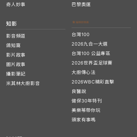
奇人妙事
巴黎奧運
知影
台灣100
影音頻道
2026九合一大選
鴿知窩
台灣100 公益專區
影片故事
2026世界盃足球賽
圖片故事
大廚傳心法
攝影筆記
2026WBC精彩直擊
米其林大廚影音
良醫說
健保30年特刊
美樂蒂帶你玩
頭家有事嗎