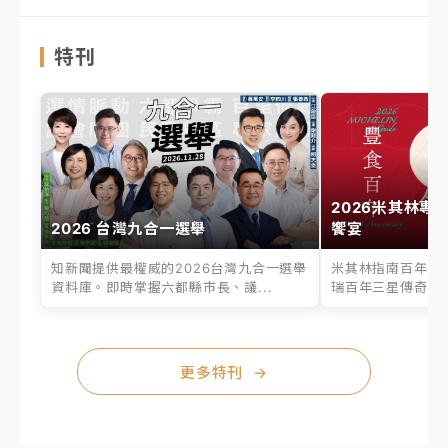
特刊
2026米其林專
2026 台灣九合一選舉
饗宴
知新聞提供最權威的2026台灣九合一選舉
米其林指南百年之
資料庫。即時掌握六都縣市長、議...
瑞百年三星傳奇、台
更多特刊
→