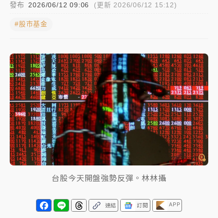
發布
2026/06/12 09:06
(更新 2026/06/12 15:12)
女律師陳昱瑄詐慈濟10億！黃金158kg遭查扣畫面曝光
#股市基金
暑假過三周才推「E宿新北打卡趣」！抽獎程序複雜 觀
旅局回應了
中信慈善基金會想增加董事人數！辜仲諒向法院聲請遭
駁 理由曝光
故宮《龍藏經》特展第2檔！今線上預約開賣一度塞車
周六起展出延長至晚上7時
台東農業處長涉圖利渡假村！東檢抗告成功 今重開羈
押庭
父親節泡湯了！中颱白海豚雨彈轟3天 「紅到發紫」降
台股今天開盤強勢反彈。林林攝
雨熱區曝
APP
連結
訂閱