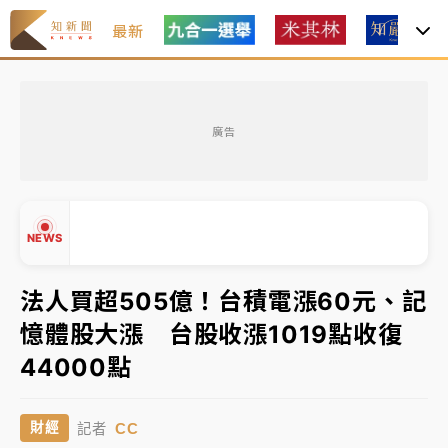
最新
女律師陳昱瑄詐慈濟10億！黃金158kg遭查扣畫面曝光
廣告
暑假過三周才推「E宿新北打卡趣」！抽獎程序複雜 觀
旅局回應了
中信慈善基金會想增加董事人數！辜仲諒向法院聲請遭
NEWS
駁 理由曝光
故宮《龍藏經》特展第2檔！今線上預約開賣一度塞車
法人買超505億！台積電漲60元、記
周六起展出延長至晚上7時
憶體股大漲 台股收漲1019點收復
▲
台東農業處長涉圖利渡假村！東檢抗告成功 今重開羈
44000點
▼
押庭
父親節泡湯了！中颱白海豚雨彈轟3天 「紅到發紫」降
CC
財經
記者
雨熱區曝