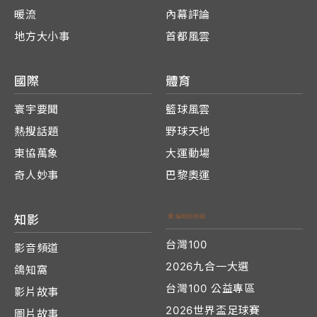
暖流
內幕評論
地方大小事
首都風雲
國際
體育
寰宇要聞
籃球風雲
熱搜話題
野球天地
東協萬象
大運動場
奇人妙事
巴黎奧運
知影
台灣100
影音頻道
2026九合一大選
鴿知窩
台灣100 公益專區
影片故事
2026世界盃足球賽
圖片故事