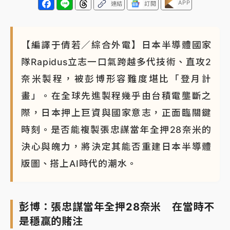
APP
連結
訂閱
【編譯于倩若／綜合外電】日本半導體國家
隊Rapidus立志一口氣跨越多代技術、直攻2
奈米製程，被彭博形容難度堪比「登月計
畫」。在全球先進製程幾乎由台積電壟斷之
際，日本押上巨資與國家意志，正面臨關鍵
時刻。是否能複製張忠謀當年全押28奈米的
決心與魄力，將決定其能否重建日本半導體
版圖、搭上AI時代的潮水。
彭博：張忠謀當年全押28奈米 在當時不
是穩贏的賭注