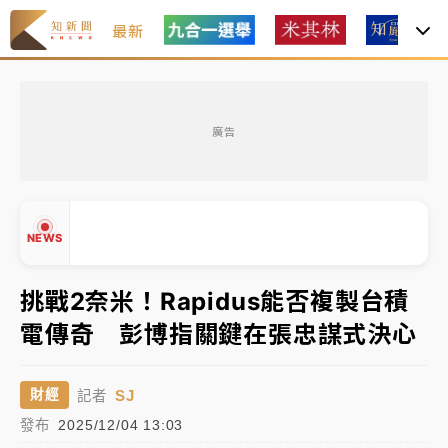
最新
女律師陳昱瑄詐慈濟10億！黃金158kg遭查扣畫面曝光
廣告
台積電殺35元、台股跌近300點 被動元件、低軌衛星
及載板皆走弱
中信慈善基金會想增加董事人數！辜仲諒向法院聲請遭
NEWS
駁 理由曝光
故宮《龍藏經》特展第2檔！今線上預約開賣一度塞車
挑戰2奈米！Rapidus能否複製台積
周六起展出延長至晚上7時
電傳奇 彭博指關鍵在張忠謀式決心
台東農業處長涉圖利渡假村！東檢抗告成功 今重開羈
▲
押庭
▼
SJ
財經
記者
父親節泡湯了！中颱白海豚雨彈轟3天 「紅到發紫」降
發布
2025/12/04 13:03
雨熱區曝