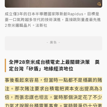
成立僅3年的日本半導體國家隊新創Rapidus，目標是
要一口氣跨越多世代的技術演進，直接跳到量產最先進
2奈米邏輯晶片。法新社
全押28奈米成台積電史上最關鍵決策 奠
定台灣「矽盾」地緣經濟地位
事後看起來容易，但當時一點都不是穩贏的賭
注。那次賭注要求台積電把資本支出提高為3
倍，而張忠謀也坦言，當時那個決定花了不少
力氣才說服台積電董事會。當時競爭仍十分激