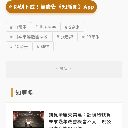
⭐️ 即刻下載！無廣告《知新聞》App
# Rapidus
# 台積電
# 2奈米
# 日本半導體國家隊
# 張忠謀
# 28奈米
# 40奈米
# 輝達
知更多
創見董座束崇萬：記憶體缺貨
未來幾年改善機會不大 現公