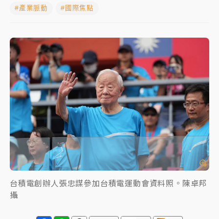
#產業脈動
#國際焦點
女律師陳昱瑄詐慈濟10億！黃金158kg遭查扣畫面曝光
台積電殺35元、台股跌近300點 被動元件、低軌衛星
及載板皆走弱
中信慈善基金會想增加董事人數！辜仲諒向法院聲請遭
駁 理由曝光
故宮《龍藏經》特展第2檔！今線上預約開賣一度塞車
周六起展出延長至晚上7時
台東農業處長涉圖利渡假村！東檢抗告成功 今重開羈
押庭
父親節泡湯了！中颱白海豚雨彈轟3天 「紅到發紫」降
雨熱區曝
台積電創辦人張忠謀參加台積電運動會資料照。陳卓邦
攝