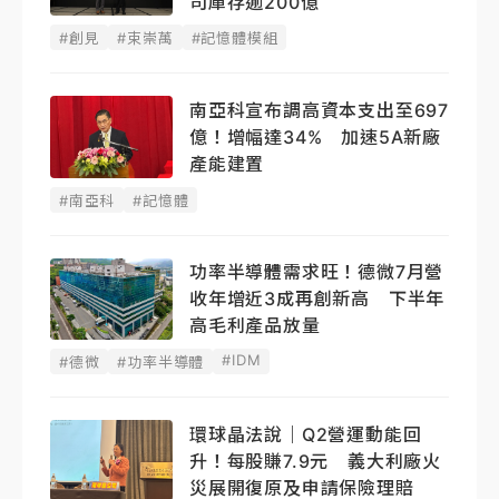
司庫存逾200億
#創見
#束崇萬
#記憶體模組
南亞科宣布調高資本支出至697
億！增幅達34% 加速5A新廠
產能建置
#南亞科
#記憶體
功率半導體需求旺！德微7月營
收年增近3成再創新高 下半年
高毛利產品放量
#IDM
#德微
#功率半導體
環球晶法說｜Q2營運動能回
升！每股賺7.9元 義大利廠火
災展開復原及申請保險理賠