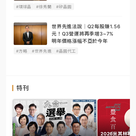
#環球晶
#徐秀蘭
#矽晶圓
世界先進法說｜Q2每股賺1.56
元！Q3營運將再季增3~7%
明年價格漲幅不亞於今年
#方略
#世界先進
#晶圓代工
特刊
2026米其林專